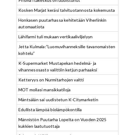
Prisma Itäkeskus on uudistunut
Kosken Marjat keräsi talvituotannosta kokemusta
Honkasen puutarhassa kehitetään Viherlinkin
automaatiota
Lähifarmi tuli mukaan vertikaaliviljelyyn
Jetta Kulmala:”Luomuvihanneksille tavanomaisten
kohtelu”
K-Supermarket Mustapekan hedelmä- ja
vihannesosasto valittiin ketjun parhaaksi
Ketteryys on Nurmitarhojen valtti
MOT mollasi mansikkatiloja
Mäntsälän sai uudistetun K-Citymarketin
Edullista lämpöä biolämpökontilla
Männistön Puutarha Lopelta on Vuoden 2025
kukkien laatutuottaja