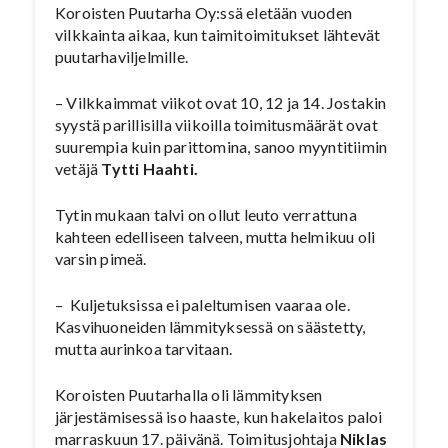
Koroisten Puutarha Oy:ssä eletään vuoden
vilkkainta aikaa, kun taimitoimitukset lähtevät
puutarhaviljelmille.
– Vilkkaimmat viikot ovat 10, 12 ja 14. Jostakin
syystä parillisilla viikoilla toimitusmäärät ovat
suurempia kuin parittomina, sanoo myyntitiimin
vetäjä
Tytti Haahti.
Tytin mukaan talvi on ollut leuto verrattuna
kahteen edelliseen talveen, mutta helmikuu oli
varsin pimeä.
– Kuljetuksissa ei paleltumisen vaaraa ole.
Kasvihuoneiden lämmityksessä on säästetty,
mutta aurinkoa tarvitaan.
Koroisten Puutarhalla oli lämmityksen
järjestämisessä iso haaste, kun hakelaitos paloi
marraskuun 17. päivänä. Toimitusjohtaja
Niklas