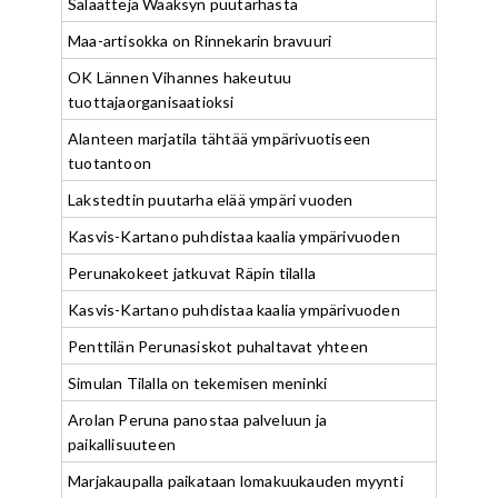
Salaatteja Wääksyn puutarhasta
Maa-artisokka on Rinnekarin bravuuri
OK Lännen Vihannes hakeutuu
tuottajaorganisaatioksi
Alanteen marjatila tähtää ympärivuotiseen
tuotantoon
Lakstedtin puutarha elää ympäri vuoden
Kasvis-Kartano puhdistaa kaalia ympärivuoden
Perunakokeet jatkuvat Räpin tilalla
Kasvis-Kartano puhdistaa kaalia ympärivuoden
Penttilän Perunasiskot puhaltavat yhteen
Simulan Tilalla on tekemisen meninki
Arolan Peruna panostaa palveluun ja
paikallisuuteen
Marjakaupalla paikataan lomakuukauden myynti