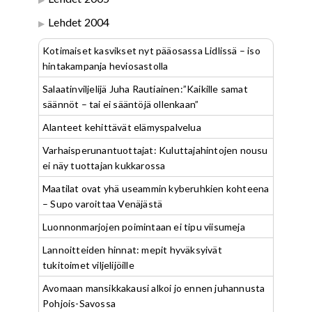
Lehdet 2004
Kotimaiset kasvikset nyt pääosassa Lidlissä – iso
hintakampanja heviosastolla
Salaatinviljelijä Juha Rautiainen:”Kaikille samat
säännöt – tai ei sääntöjä ollenkaan”
Alanteet kehittävät elämyspalvelua
Varhaisperunantuottajat: Kuluttajahintojen nousu
ei näy tuottajan kukkarossa
Maatilat ovat yhä useammin kyberuhkien kohteena
– Supo varoittaa Venäjästä
Luonnonmarjojen poimintaan ei tipu viisumeja
Lannoitteiden hinnat: mepit hyväksyivät
tukitoimet viljelijöille
Avomaan mansikkakausi alkoi jo ennen juhannusta
Pohjois-Savossa