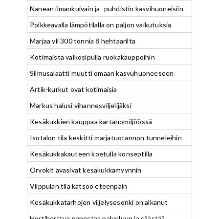
Nanean ilmankuivain ja -puhdistin kasvihuoneisiin
Poikkeavalla lämpötilalla on paljon vaikutuksia
Marjaa yli 300 tonnia 8 hehtaarilta
Kotimaista valkosipulia ruokakauppoihin
Silmusalaatti muutti omaan kasvuhuoneeseen
Artik-kurkut ovat kotimaisia
Markus halusi vihannesviljelijäksi
Kesäkukkien kauppaa kartanomiljöössä
Isotalon tila keskitti marjatuotannon tunneleihin
Kesäkukkakauteen koetulla konseptilla
Orvokit avasivat kesäkukkamyynnin
Vilppulan tila katsoo eteenpäin
Kesäkukkatarhojen viljelysesonki on alkanut
Hortiherttua panostaa palveluun ja säästää