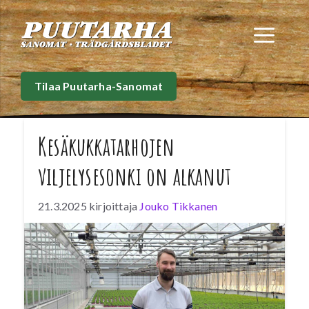
Siirry
sisältöön
Val
Tilaa Puutarha-Sanomat
Kesäkukkatarhojen
viljelysesonki on alkanut
21.3.2025
kirjoittaja
Jouko Tikkanen
Maaliskuun alussa lämpötilat nousivat
eteläisessä Suomessa 10 asteen tuntumaan
eikä yöpakkasiakaan ollut, joten
odotuksissa on varhainen vuosi. Koroisten
Puutarha toimittaa viljelmille pikkutaimia ja
puolivalmisteita. Valmiit tuotteet menevät