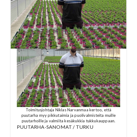
tukkukauppoihin. Lue koko artikkeli
Puutarha-Sanomien numerosta
3/2025
.
Katso video tämän jutun lopusta.
Toimitusjohtaja Niklas Narvanmaa kertoo, että
puutarha myy pikkutaimia ja puolivalmisteita muille
puutarhoille ja valmiita kesäkukkia tukkukauppaan.
PUUTARHA-SANOMAT / TURKU