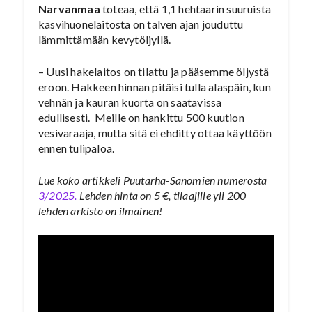
Narvanmaa
toteaa, että 1,1 hehtaarin suuruista
kasvihuonelaitosta on talven ajan jouduttu
lämmittämään kevytöljyllä.
– Uusi hakelaitos on tilattu ja pääsemme öljystä
eroon. Hakkeen hinnan pitäisi tulla alaspäin, kun
vehnän ja kauran kuorta on saatavissa
edullisesti. Meille on hankittu 500 kuution
vesivaraaja, mutta sitä ei ehditty ottaa käyttöön
ennen tulipaloa.
Lue koko artikkeli Puutarha-Sanomien numerosta
3/2025.
Lehden hinta on 5 €, tilaajille yli 200
lehden arkisto on ilmainen!