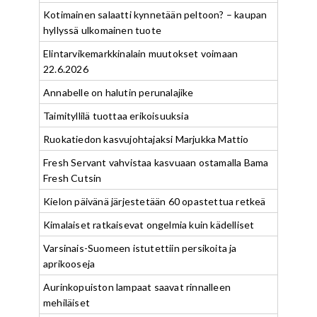
Kotimainen salaatti kynnetään peltoon? – kaupan
hyllyssä ulkomainen tuote
Elintarvikemarkkinalain muutokset voimaan
22.6.2026
Annabelle on halutin perunalajike
Taimityllilä tuottaa erikoisuuksia
Ruokatiedon kasvujohtajaksi Marjukka Mattio
Fresh Servant vahvistaa kasvuaan ostamalla Bama
Fresh Cutsin
Kielon päivänä järjestetään 60 opastettua retkeä
Kimalaiset ratkaisevat ongelmia kuin kädelliset
Varsinais-Suomeen istutettiin persikoita ja
aprikooseja
Aurinkopuiston lampaat saavat rinnalleen
mehiläiset