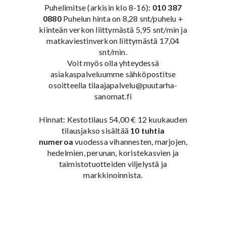
Puhelimitse (arkisin klo 8-16):
010 387
0880
Puhelun hinta on 8,28 snt/puhelu +
kiinteän verkon liittymästä 5,95 snt/min ja
matkaviestinverkon liittymästä 17,04
snt/min.
Voit myös olla yhteydessä
asiakaspalveluumme sähköpostitse
osoitteella tilaajapalvelu@puutarha-
sanomat.fi
Hinnat: Kestotilaus 54,00 € 12 kuukauden
tilausjakso sisältää
10 tuhtia
numeroa
vuodessa vihannesten, marjojen,
hedelmien, perunan, koristekasvien ja
taimistotuotteiden viljelystä ja
markkinoinnista.