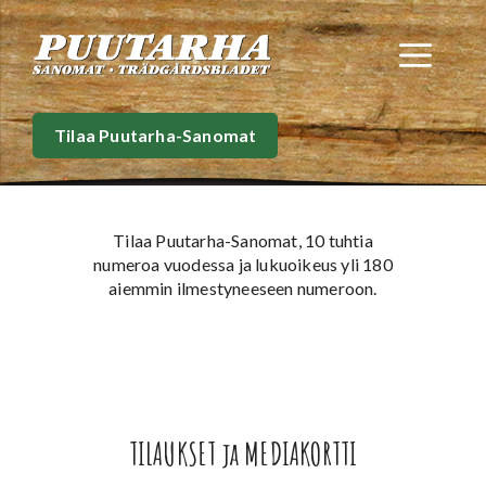
Siirry
sisältöön
Val
Tilaa Puutarha-Sanomat
Tilaa Puutarha-Sanomat, 10 tuhtia
numeroa vuodessa ja lukuoikeus yli 180
aiemmin ilmestyneeseen numeroon.
TILAUKSET ja MEDIAKORTTI