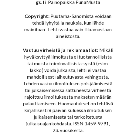
gs.fi
Painopaikka PunaMusta
Copyright:
Puutarha-Sanomista voidaan
tehdä lyhyitä lainauksia, kun lähde
mainitaan. Lehti vastaa vain tilaamastaan
aineistosta.
Vastuu virheistä ja reklamaatiot:
Mikäli
hyväksyttyä ilmoitusta ei tuotannollisista
tai muista toiminnallisista syistä (esim.
lakko) voida julkaista, lehti ei vastaa
mahdollisesti aiheutuvasta vahingosta.
Lehden vastuu ilmoituksen poisjäämisestä
tai julkaisemisessa sattuneesta virheestä
rajoittuu ilmoituksesta maksetun määrän
palauttamiseen. Huomautukset on tehtävä
kirjallisesti 8 päivän kuluessa ilmoituksen
julkaisemisesta tai tarkoitetusta
julkaisuajankohdasta. ISSN 1459-9791,
23. vuosikerta.