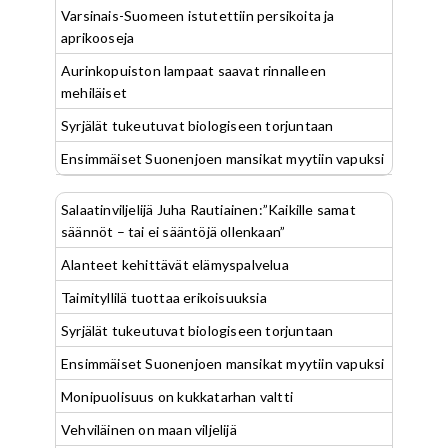
Varsinais-Suomeen istutettiin persikoita ja
aprikooseja
Aurinkopuiston lampaat saavat rinnalleen
mehiläiset
Syrjälät tukeutuvat biologiseen torjuntaan
Ensimmäiset Suonenjoen mansikat myytiin vapuksi
Salaatinviljelijä Juha Rautiainen:”Kaikille samat
säännöt – tai ei sääntöjä ollenkaan”
Alanteet kehittävät elämyspalvelua
Taimityllilä tuottaa erikoisuuksia
Syrjälät tukeutuvat biologiseen torjuntaan
Ensimmäiset Suonenjoen mansikat myytiin vapuksi
Monipuolisuus on kukkatarhan valtti
Vehviläinen on maan viljelijä