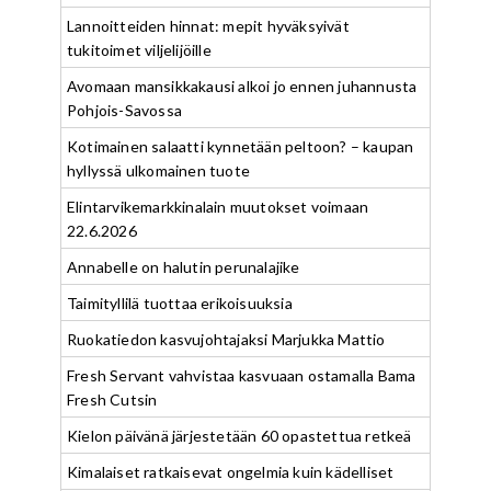
Lannoitteiden hinnat: mepit hyväksyivät
tukitoimet viljelijöille
Avomaan mansikkakausi alkoi jo ennen juhannusta
Pohjois-Savossa
Kotimainen salaatti kynnetään peltoon? – kaupan
hyllyssä ulkomainen tuote
Elintarvikemarkkinalain muutokset voimaan
22.6.2026
Annabelle on halutin perunalajike
Taimityllilä tuottaa erikoisuuksia
Ruokatiedon kasvujohtajaksi Marjukka Mattio
Fresh Servant vahvistaa kasvuaan ostamalla Bama
Fresh Cutsin
Kielon päivänä järjestetään 60 opastettua retkeä
Kimalaiset ratkaisevat ongelmia kuin kädelliset