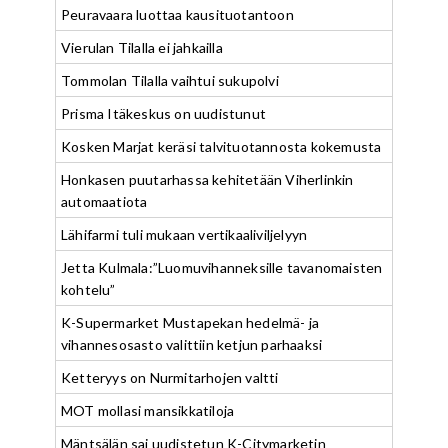
Peuravaara luottaa kausituotantoon
Vierulan Tilalla ei jahkailla
Tommolan Tilalla vaihtui sukupolvi
Prisma Itäkeskus on uudistunut
Kosken Marjat keräsi talvituotannosta kokemusta
Honkasen puutarhassa kehitetään Viherlinkin
automaatiota
Lähifarmi tuli mukaan vertikaaliviljelyyn
Jetta Kulmala:”Luomuvihanneksille tavanomaisten
kohtelu”
K-Supermarket Mustapekan hedelmä- ja
vihannesosasto valittiin ketjun parhaaksi
Ketteryys on Nurmitarhojen valtti
MOT mollasi mansikkatiloja
Mäntsälän sai uudistetun K-Citymarketin