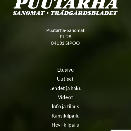
Puutarha-Sanomat
PL 28
04131 SIPOO
Etusivu
Uutiset
Lehdet ja haku
Videot
Info ja tilaus
Kansikilpailu
Hevi-kilpailu