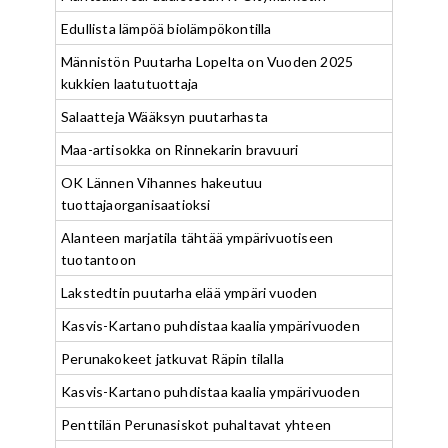
Edullista lämpöä biolämpökontilla
Männistön Puutarha Lopelta on Vuoden 2025
kukkien laatutuottaja
Salaatteja Wääksyn puutarhasta
Maa-artisokka on Rinnekarin bravuuri
OK Lännen Vihannes hakeutuu
tuottajaorganisaatioksi
Alanteen marjatila tähtää ympärivuotiseen
tuotantoon
Lakstedtin puutarha elää ympäri vuoden
Kasvis-Kartano puhdistaa kaalia ympärivuoden
Perunakokeet jatkuvat Räpin tilalla
Kasvis-Kartano puhdistaa kaalia ympärivuoden
Penttilän Perunasiskot puhaltavat yhteen