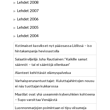
Lehdet 2008
Lehdet 2007
Lehdet 2006
Lehdet 2005
Lehdet 2004
Kotimaiset kasvikset nyt pääosassa Lidlissä – iso
hintakampanja heviosastolla
Salaatinviljelijä Juha Rautiainen:”Kaikille samat
säännöt – tai ei sääntöjä ollenkaan”
Alanteet kehittävät elämyspalvelua
Varhaisperunantuottajat: Kuluttajahintojen nousu
ei näy tuottajan kukkarossa
Maatilat ovat yhä useammin kyberuhkien kohteena
– Supo varoittaa Venäjästä
Luonnonmarjojen poimintaan ei tipu viisumeja