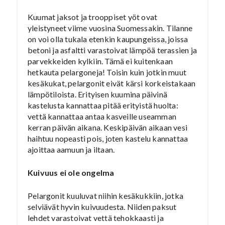
Kuumat jaksot ja trooppiset yöt ovat
yleistyneet viime vuosina Suomessakin. Tilanne
on voi olla tukala etenkin kaupungeissa, joissa
betoni ja asfaltti varastoivat lämpöä terassien ja
parvekkeiden kylkiin. Tämä ei kuitenkaan
hetkauta pelargoneja! Toisin kuin jotkin muut
kesäkukat, pelargonit eivät kärsi korkeistakaan
lämpötiloista. Erityisen kuumina päivinä
kastelusta kannattaa pitää erityistä huolta:
vettä kannattaa antaa kasveille useamman
kerran päivän aikana. Keskipäivän aikaan vesi
haihtuu nopeasti pois, joten kastelu kannattaa
ajoittaa aamuun ja iltaan.
Kuivuus ei ole ongelma
Pelargonit kuuluvat niihin kesäkukkiin, jotka
selviävät hyvin kuivuudesta. Niiden paksut
lehdet varastoivat vettä tehokkaasti ja