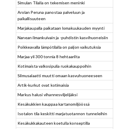
Simulan Tilalla on tekemisen meninki
Arolan Peruna panostaa palveluun ja
paikallisuuteen
Marjakaupalla paikataan lomakuukauden myynti
Nanean ilmankuivain ja -puhdistin kasvihuoneisiin
Poikkeavalla lämpötilalla on paljon vaikutuksia
Marjaa yli 300 tonnia 8 hehtaarilta
Kotimaista valkosipulia ruokakauppoihin
Silmusalaatti muutti omaan kasvuhuoneeseen
Artik-kurkut ovat kotimaisia
Markus halusi vihannesviljelijäksi
Kesäkukkien kauppaa kartanomiljöössä
Isotalon tila keskitti marjatuotannon tunneleihin
Kesäkukkakauteen koetulla konseptilla