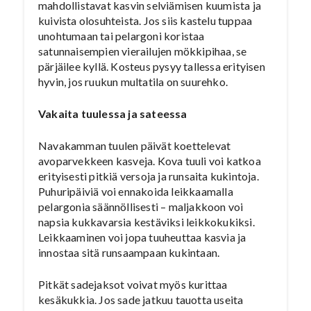
mahdollistavat kasvin selviämisen kuumista ja
kuivista olosuhteista. Jos siis kastelu tuppaa
unohtumaan tai pelargoni koristaa
satunnaisempien vierailujen mökkipihaa, se
pärjäilee kyllä. Kosteus pysyy tallessa erityisen
hyvin, jos ruukun multatila on suurehko.
Vakaita tuulessa ja sateessa
Navakamman tuulen päivät koettelevat
avoparvekkeen kasveja. Kova tuuli voi katkoa
erityisesti pitkiä versoja ja runsaita kukintoja.
Puhuripäiviä voi ennakoida leikkaamalla
pelargonia säännöllisesti – maljakkoon voi
napsia kukkavarsia kestäviksi leikkokukiksi.
Leikkaaminen voi jopa tuuheuttaa kasvia ja
innostaa sitä runsaampaan kukintaan.
Pitkät sadejaksot voivat myös kurittaa
kesäkukkia. Jos sade jatkuu tauotta useita