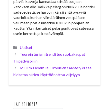
päiviä, kasveja kannattaa siirtää suojaan
katoksen alle. Vaikka pelargoniruukku lainehtisi
sadevedestä, se harvoin kärsii siitä pysyviä
vaurioita, kunhan ylimääräinen vesi pääsee
valumaan pois esimerkiksi ruukun pohjareiän
kautta. Yksinkertaiset pelargonit ovat sateessa
usein kerrottuja kestävämpiä.
Kategoriat
Uutiset
Tuorein turismitrendi tuo ruokakaupat
Tripadvisoriin
MTK:n Hemmilä: Droonien sääntely ei saa
hidastaa niiden käyttöönottoa viljelyyn
Hae lehdistä