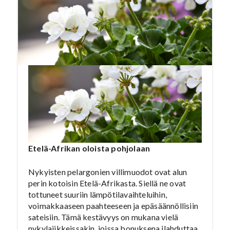
Suomen suveen!
Etelä-Afrikan oloista pohjolaan
Nykyisten pelargonien villimuodot ovat alun
perin kotoisin Etelä-Afrikasta. Siellä ne ovat
tottuneet suuriin lämpötilavaihteluihin,
voimakkaaseen paahteeseen ja epäsäännöllisiin
sateisiin. Tämä kestävyys on mukana vielä
nykylajikkeissakin, joissa bonuksena ilahduttaa