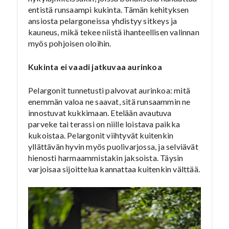
entistä runsaampi kukinta. Tämän kehityksen
ansiosta pelargoneissa yhdistyy sitkeys ja
kauneus, mikä tekee niistä ihanteellisen valinnan
myös pohjoisen oloihin.
Kukinta ei vaadi jatkuvaa aurinkoa
Pelargonit tunnetusti palvovat aurinkoa: mitä
enemmän valoa ne saavat, sitä runsaammin ne
innostuvat kukkimaan. Etelään avautuva
parveke tai terassi on niille loistava paikka
kukoistaa. Pelargonit viihtyvät kuitenkin
yllättävän hyvin myös puolivarjossa, ja selviävät
hienosti harmaammistakin jaksoista. Täysin
varjoisaa sijoittelua kannattaa kuitenkin välttää.