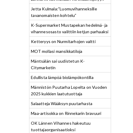
Jetta Kulmala:”Luomuvihanneksille
tavanomaisten kohtelu”
K-Supermarket Mustapekan hedelmä- ja
vihannesosasto valittiin ketjun parhaaksi
Ketteryys on Nurmitarhojen valtti
MOT mollasi mansikkatiloja
Mäntsälän sai uudistetun K-
Citymarketin
Edullista lämpöä biolämpökontilla
Männistön Puutarha Lopelta on Vuoden
2025 kukkien laatutuottaja
Salaatteja Wääksyn puutarhasta
Maa-artisokka on Rinnekarin bravuuri
OK Lännen Vihannes hakeutuu
tuottajaorganisaatioksi