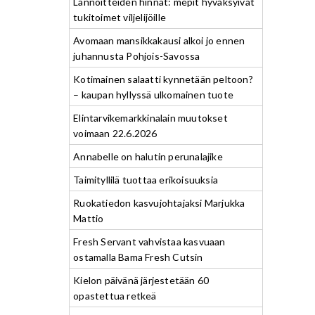
Lannoitteiden hinnat: mepit hyväksyivät
tukitoimet viljelijöille
Avomaan mansikkakausi alkoi jo ennen
juhannusta Pohjois-Savossa
Kotimainen salaatti kynnetään peltoon?
– kaupan hyllyssä ulkomainen tuote
Elintarvikemarkkinalain muutokset
voimaan 22.6.2026
Annabelle on halutin perunalajike
Taimityllilä tuottaa erikoisuuksia
Ruokatiedon kasvujohtajaksi Marjukka
Mattio
Fresh Servant vahvistaa kasvuaan
ostamalla Bama Fresh Cutsin
Kielon päivänä järjestetään 60
opastettua retkeä