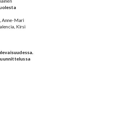
iainen
uolesta
n, Anne-Mari
encia, Kirsi
ulevaisuudessa.
suunnittelussa