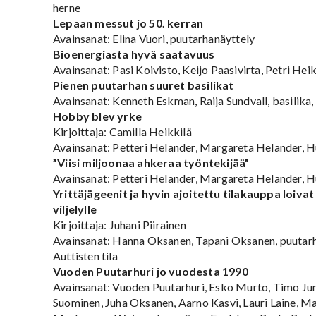
herne
Lepaan messut jo 50. kerran
Avainsanat: Elina Vuori, puutarhanäyttely
Bioenergiasta hyvä saatavuus
Avainsanat: Pasi Koivisto, Keijo Paasivirta, Petri Heik
Pienen puutarhan suuret basilikat
Avainsanat: Kenneth Eskman, Raija Sundvall, basilika, 
Hobby blev yrke
Kirjoittaja: Camilla Heikkilä
Avainsanat: Petteri Helander, Margareta Helander, 
”Viisi miljoonaa ahkeraa työntekijää”
Avainsanat: Petteri Helander, Margareta Helander, 
Yrittäjägeenit ja hyvin ajoitettu tilakauppa loiva
viljelylle
Kirjoittaja: Juhani Piirainen
Avainsanat: Hanna Oksanen, Tapani Oksanen, puutarha
Auttisten tila
Vuoden Puutarhuri jo vuodesta 1990
Avainsanat: Vuoden Puutarhuri, Esko Murto, Timo Jun
Suominen, Juha Oksanen, Aarno Kasvi, Lauri Laine, M