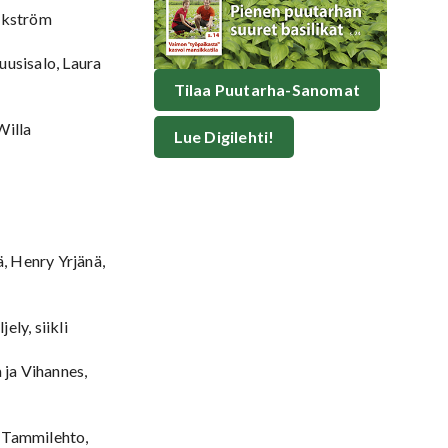
ackström
uusisalo, Laura
Tilaa Puutarha-Sanomat
Willa
Lue Digilehti!
ä, Henry Yrjänä,
ly, siikli
ja Vihannes,
o Tammilehto,