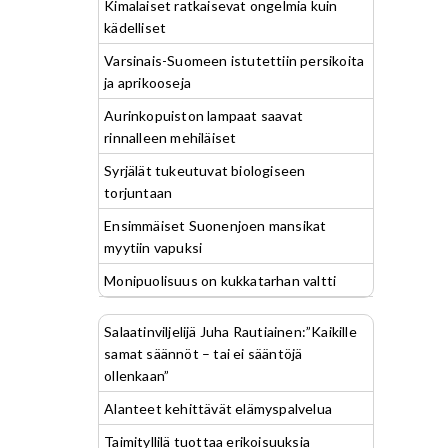
Kimalaiset ratkaisevat ongelmia kuin
kädelliset
Varsinais-Suomeen istutettiin persikoita
ja aprikooseja
Aurinkopuiston lampaat saavat
rinnalleen mehiläiset
Syrjälät tukeutuvat biologiseen
torjuntaan
Ensimmäiset Suonenjoen mansikat
myytiin vapuksi
Monipuolisuus on kukkatarhan valtti
Salaatinviljelijä Juha Rautiainen:”Kaikille
samat säännöt – tai ei sääntöjä
ollenkaan”
Alanteet kehittävät elämyspalvelua
Taimityllilä tuottaa erikoisuuksia