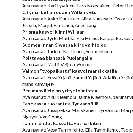
Avainsanat: Kari Lyytinen, Tero Nousiainen, Peter B
Citymarket on uuden Willan veturi
Avainsanat: Asko Kuusisalo, Nina Kuusisalo, Oskari K
Jussila, Marjut Rantanen, Anne Lång
Prisma kasvoi kiinni Willaan
Avainsanat: Jyrki Mattila, Eija Heino, Kauppakeskus 
Suomenlinnan Siwassa kiire vaihtelee
Avainsanat: Jarkko Karttunen, Suomenlinna
Polttavaa bisnestä Puolangalla
Avainsanat: Matti Veijola, Woima
Vaimon ”työpaikasta” kasvoi mansikkatila
Avainsanat: Eeva Yrjänä, Samuli Yrjänä, Adaliina Yrjän
mansikanviljely
Perunanviljely on yritystoimintaa
Avainsanat: Anu Kleemola, Janne Kleemola, perunanvilje
Tehokasta tuotantoa Tyrvännöllä
Avainsanat: Jussipekka Markkanen, Tyrvännön Marja 
Nguyen Van Coung
Tammilehdot kasvattavat harkiten
Avainsanat: Vesa Tammilehto, Eija Tammilehto, Tapi