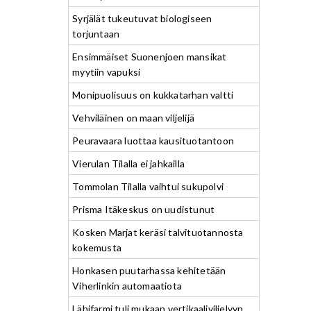
Syrjälät tukeutuvat biologiseen
torjuntaan
Ensimmäiset Suonenjoen mansikat
myytiin vapuksi
Monipuolisuus on kukkatarhan valtti
Vehviläinen on maan viljelijä
Peuravaara luottaa kausituotantoon
Vierulan Tilalla ei jahkailla
Tommolan Tilalla vaihtui sukupolvi
Prisma Itäkeskus on uudistunut
Kosken Marjat keräsi talvituotannosta
kokemusta
Honkasen puutarhassa kehitetään
Viherlinkin automaatiota
Lähifarmi tuli mukaan vertikaaliviljelyyn