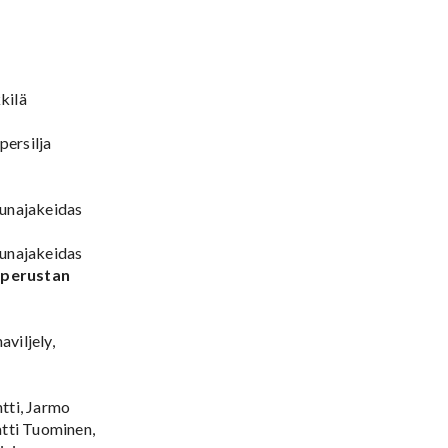
kilä
persilja
Hunajakeidas
Hunajakeidas
t perustan
viljely,
tti, Jarmo
atti Tuominen,