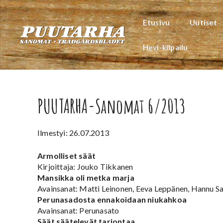
Siirry
sisältöön
Etusivu
Uutiset
Hevi-kilpailu
PUUTARHA-Sanomat 6/2013
Ilmestyi: 26.07.2013
Armolliset säät
Kirjoittaja: Jouko Tikkanen
Mansikka oli metka marja
Avainsanat: Matti Leinonen, Eeva Leppänen, Hannu S
Perunasadosta ennakoidaan niukahkoa
Avainsanat: Perunasato
Säät säätelevät tarjontaa