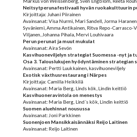
Markus von Weissenberg, Sven Engblom, Reeta Rouh
Neitsytperunafestivaali hyvän ruokakulttuurin p
Kirjoittaja: Juhani Piirainen
Avainsanat: Visa Nurmi, Mari Sandell, Jorma Harane
Syväniemi, Amma Antikainen, Ritva Repo-Carrasco-Val
Viljanen, Johanna Pihala, Mervi Louhivaara
Perun perunat ja muut mukulat
Avainsanat: Aira Sevón
Kasvihuoneviljelyn strategiat Suomessa -nyt ja t
Osa 3. Talouslukujen hyödyntäminen strategian 
Avainsanat: Pertti Luukkainen, kasvihuoneviljely
Exotisk växthusrestaurang i Närpes
Kirjoittaja: Camilla Heikkilä
Avainsanat: Maria Berg, Linds kök, Lindin keittiö
Kasvihuoneravintola on menestys
Avainsanat: Maria Berg, Lind´s kök, Lindin keittiö
Suomen aluehinnat nousussa
Avainsanat: Joni Parkkinen
Suonenjoen Mansikkaisännäksi Reijo Laitinen
Avainsanat: Reijo Laitinen