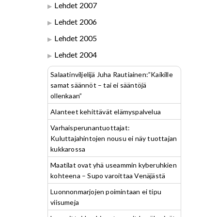
Lehdet 2007
Lehdet 2006
Lehdet 2005
Lehdet 2004
Salaatinviljelijä Juha Rautiainen:”Kaikille
samat säännöt – tai ei sääntöjä
ollenkaan”
Alanteet kehittävät elämyspalvelua
Varhaisperunantuottajat:
Kuluttajahintojen nousu ei näy tuottajan
kukkarossa
Maatilat ovat yhä useammin kyberuhkien
kohteena – Supo varoittaa Venäjästä
Luonnonmarjojen poimintaan ei tipu
viisumeja