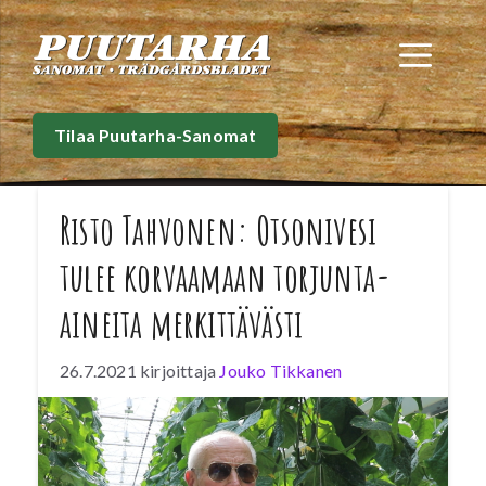
Siirry
sisältöön
Val
Tilaa Puutarha-Sanomat
Risto Tahvonen: Otsonivesi
tulee korvaamaan torjunta-
aineita merkittävästi
26.7.2021
kirjoittaja
Jouko Tikkanen
Suomessa on ensimmäisenä maailmassa
ratkaistu otsonin käyttömenetelmiä
kasvinsuojelussa. Otsonivesi on haitaton
torjuntamenetelmä, sillä otsoni hajoaa hapeksi.