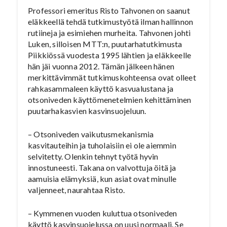
Professori emeritus Risto Tahvonen on saanut
eläkkeellä tehdä tutkimustyötä ilman hallinnon
rutiineja ja esimiehen murheita. Tahvonen johti
Luken, silloisen MTT:n, puutarhatutkimusta
Piikkiössä vuodesta 1995 lähtien ja eläkkeelle
hän jäi vuonna 2012. Tämän jälkeen hänen
merkittävimmät tutkimuskohteensa ovat olleet
rahkasammaleen käyttö kasvualustana ja
otsoniveden käyttömenetelmien kehittäminen
puutarhakasvien kasvinsuojeluun.
– Otsoniveden vaikutusmekanismia
kasvitauteihin ja tuholaisiin ei ole aiemmin
selvitetty. Olenkin tehnyt työtä hyvin
innostuneesti. Takana on valvottuja öitä ja
aamuisia elämyksiä, kun asiat ovat minulle
valjenneet, naurahtaa Risto.
– Kymmenen vuoden kuluttua otsoniveden
käyttö kasvinsuojelussa on uusi normaali. Se