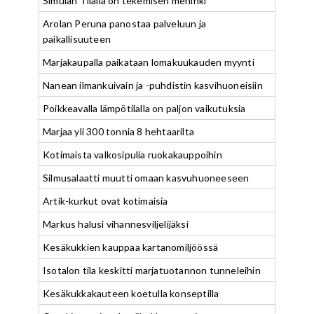
Simulan Tilalla on tekemisen meninki
Arolan Peruna panostaa palveluun ja
paikallisuuteen
Marjakaupalla paikataan lomakuukauden myynti
Nanean ilmankuivain ja -puhdistin kasvihuoneisiin
Poikkeavalla lämpötilalla on paljon vaikutuksia
Marjaa yli 300 tonnia 8 hehtaarilta
Kotimaista valkosipulia ruokakauppoihin
Silmusalaatti muutti omaan kasvuhuoneeseen
Artik-kurkut ovat kotimaisia
Markus halusi vihannesviljelijäksi
Kesäkukkien kauppaa kartanomiljöössä
Isotalon tila keskitti marjatuotannon tunneleihin
Kesäkukkakauteen koetulla konseptilla