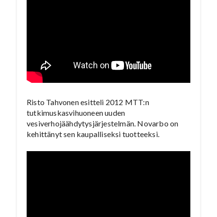
Risto Tahvonen esitteli 2012 MTT:n
tutkimuskasvihuoneen uuden
vesiverhojäähdytysjärjestelmän. Novarbo on
kehittänyt sen kaupalliseksi tuotteeksi.