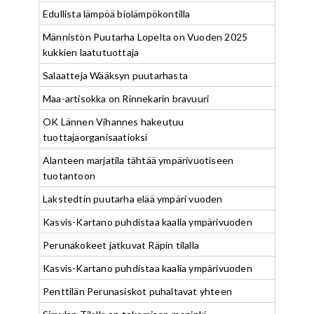
Edullista lämpöä biolämpökontilla
Männistön Puutarha Lopelta on Vuoden 2025
kukkien laatutuottaja
Salaatteja Wääksyn puutarhasta
Maa-artisokka on Rinnekarin bravuuri
OK Lännen Vihannes hakeutuu
tuottajaorganisaatioksi
Alanteen marjatila tähtää ympärivuotiseen
tuotantoon
Lakstedtin puutarha elää ympäri vuoden
Kasvis-Kartano puhdistaa kaalia ympärivuoden
Perunakokeet jatkuvat Räpin tilalla
Kasvis-Kartano puhdistaa kaalia ympärivuoden
Penttilän Perunasiskot puhaltavat yhteen