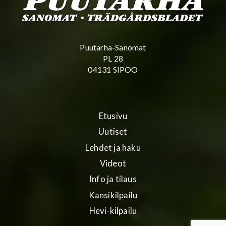
Puutarha-Sanomat
PL 28
04131 SIPOO
Etusivu
Uutiset
Lehdet ja haku
Videot
Info ja tilaus
Kansikilpailu
Hevi-kilpailu