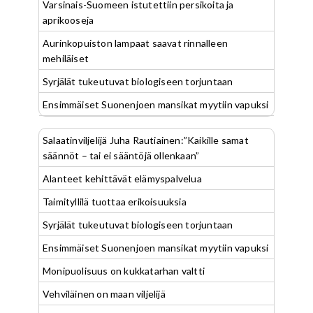
Varsinais-Suomeen istutettiin persikoita ja
aprikooseja
Aurinkopuiston lampaat saavat rinnalleen
mehiläiset
Syrjälät tukeutuvat biologiseen torjuntaan
Ensimmäiset Suonenjoen mansikat myytiin vapuksi
Salaatinviljelijä Juha Rautiainen:”Kaikille samat
säännöt – tai ei sääntöjä ollenkaan”
Alanteet kehittävät elämyspalvelua
Taimityllilä tuottaa erikoisuuksia
Syrjälät tukeutuvat biologiseen torjuntaan
Ensimmäiset Suonenjoen mansikat myytiin vapuksi
Monipuolisuus on kukkatarhan valtti
Vehviläinen on maan viljelijä