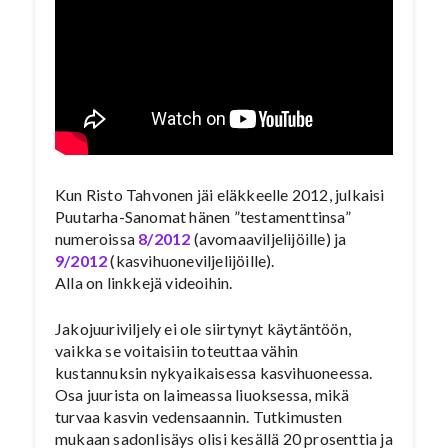
Kun Risto Tahvonen jäi eläkkeelle 2012, julkaisi
Puutarha-Sanomat hänen ”testamenttinsa”
numeroissa
8/2012
(avomaaviljelijöille) ja
9/2012
(kasvihuoneviljelijöille).
Alla on linkkejä videoihin.
Jakojuuriviljely ei ole siirtynyt käytäntöön,
vaikka se voitaisiin toteuttaa vähin
kustannuksin nykyaikaisessa kasvihuoneessa.
Osa juurista on laimeassa liuoksessa, mikä
turvaa kasvin vedensaannin. Tutkimusten
mukaan sadonlisäys olisi kesällä 20 prosenttia ja