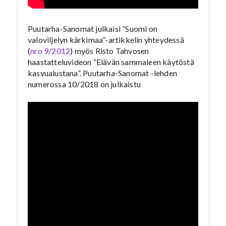
Puutarha-Sanomat julkaisi ”Suomi on
valoviljelyn kärkimaa”-artikkelin yhteydessä
(
nro 9/2012
) myös Risto Tahvosen
haastatteluvideon ”Elävän sammaleen käytöstä
kasvualustana”. Puutarha-Sanomat -lehden
numerossa 10/2018 on julkaistu