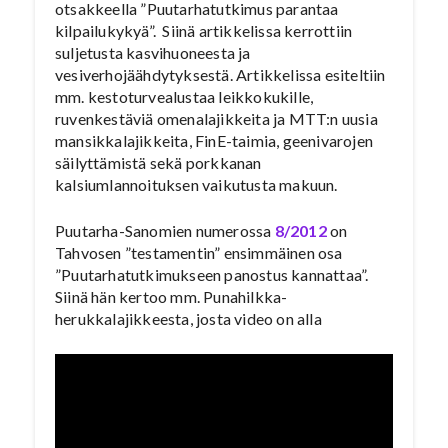
otsakkeella ”Puutarhatutkimus parantaa
kilpailukykyä”. Siinä artikkelissa kerrottiin
suljetusta kasvihuoneesta ja
vesiverhojäähdytyksestä. Artikkelissa esiteltiin
mm. kestoturvealustaa leikkokukille,
ruvenkestäviä omenalajikkeita ja MTT:n uusia
mansikkalajikkeita, FinE-taimia, geenivarojen
säilyttämistä sekä porkkanan
kalsiumlannoituksen vaikutusta makuun.
Puutarha-Sanomien numerossa
8/2012
on
Tahvosen ”testamentin” ensimmäinen osa
”Puutarhatutkimukseen panostus kannattaa”.
Siinä hän kertoo mm. Punahilkka-
herukkalajikkeesta, josta video on alla