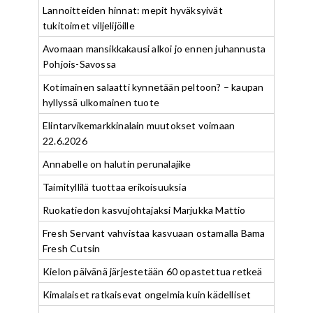
Lannoitteiden hinnat: mepit hyväksyivät
tukitoimet viljelijöille
Avomaan mansikkakausi alkoi jo ennen juhannusta
Pohjois-Savossa
Kotimainen salaatti kynnetään peltoon? – kaupan
hyllyssä ulkomainen tuote
Elintarvikemarkkinalain muutokset voimaan
22.6.2026
Annabelle on halutin perunalajike
Taimityllilä tuottaa erikoisuuksia
Ruokatiedon kasvujohtajaksi Marjukka Mattio
Fresh Servant vahvistaa kasvuaan ostamalla Bama
Fresh Cutsin
Kielon päivänä järjestetään 60 opastettua retkeä
Kimalaiset ratkaisevat ongelmia kuin kädelliset