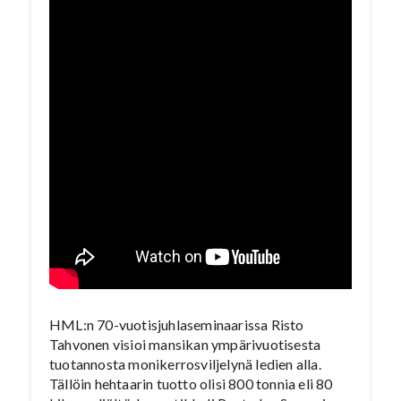
HML:n 70-vuotisjuhlaseminaarissa Risto
Tahvonen visioi mansikan ympärivuotisesta
tuotannosta monikerrosviljelynä ledien alla.
Tällöin hehtaarin tuotto olisi 800 tonnia eli 80