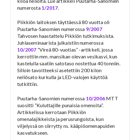
kiloa neliöltä. Lue artikkeli Puutarha-Sanomien
numerosta
1/2017
.
Piikkiön laitoksen täyttäessä 80 vuotta oli
Puutarha-Sanomien numerossa
9/2007
Tahvosen haastattelu Pikkiön tutkimuksista.
Juhlaseminaarista julkaistiin numerossa
10/2007
”Vireä 80-vuotias” -artikkeli, jossa
kerrottiin mm. mansikan olevan vesikasvi, kun
kastelulla saatiin satotaso nostettua 40 tonniin.
Silloin tavoitteeksi asetettiin 200 kilon
neliösato kurkulla ja LED-valojen käyttöä
tutkittiin.
Puutarha-Sanomien numerossa
10/2006
MTT
suositti ”Kuluttajille punaisia omenoita”.
Artikkelissa kerrotaan Piikkiön
omenalajikkeista ja perusrungoista, kun
viljelyssä on siirrytty ns. kääpiöomenapuiden
kasvatukseen.