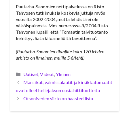
Puutarha-Sanomien nettipalvelussa on Risto
Tahvosen tutkimuksia koskevia juttuja myös
vuosilta 2002-2004, mutta lehdistä ei ole
näköispainosta. Mm. numerossa 8/2004 Risto
Tahvonen lupaili, että ”Tomaatin talvituotanto
kehittyy: Sata kiloa neliöltä tavoitteena”.
(Puutarha-Sanomien tilaajille koko 170 lehden
arkisto on ilmainen, muille 5 €/lehti)
Kategoriat
Uutiset
,
Videot
,
Yleinen
Mansikat, valmissalaatit ja kirsikkatomaatit
ovat olleet hellejakson uusia hittituotteita
Otsoniveden siirto on haasteellista