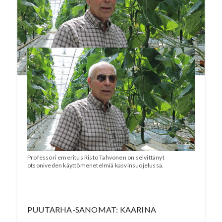
Lue artikkeli Puutarha-Sanomat -lehden
numerosta 6/2021. Katso video otsonivedestä
ja muista Tahvosen tutkimuksista.
Professori emeritus Risto Tahvonen on selvittänyt
otsoniveden käyttömenetelmiä kasvinsuojelussa.
PUUTARHA-SANOMAT: KAARINA