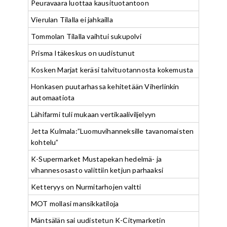
Peuravaara luottaa kausituotantoon
Vierulan Tilalla ei jahkailla
Tommolan Tilalla vaihtui sukupolvi
Prisma Itäkeskus on uudistunut
Kosken Marjat keräsi talvituotannosta kokemusta
Honkasen puutarhassa kehitetään Viherlinkin
automaatiota
Lähifarmi tuli mukaan vertikaaliviljelyyn
Jetta Kulmala:”Luomuvihanneksille tavanomaisten
kohtelu”
K-Supermarket Mustapekan hedelmä- ja
vihannesosasto valittiin ketjun parhaaksi
Ketteryys on Nurmitarhojen valtti
MOT mollasi mansikkatiloja
Mäntsälän sai uudistetun K-Citymarketin