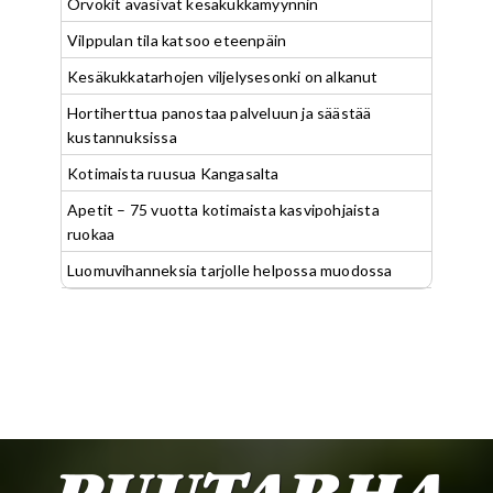
Orvokit avasivat kesäkukkamyynnin
Vilppulan tila katsoo eteenpäin
Kesäkukkatarhojen viljelysesonki on alkanut
Hortiherttua panostaa palveluun ja säästää
kustannuksissa
Kotimaista ruusua Kangasalta
Apetit – 75 vuotta kotimaista kasvipohjaista
ruokaa
Luomuvihanneksia tarjolle helpossa muodossa