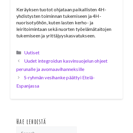
Keräyksen tuotot ohjataan paikallisten 4H-
yhdistysten toiminnan tukemiseen ja 4H-
nuorisotyöhön, kuten lasten kerho- ja
leiritoimintaan sekä nuorten työelämätaitojen
tukemiseen ja yrittäjyyskasvatukseen.
Kategoriat
Uutiset
Uudet integroidun kasvinsuojelun ohjeet
perunalle ja avomaavihanneksille
S-ryhmän vesihanke päättyi Etelä-
Espanjassa
Hae lehdistä