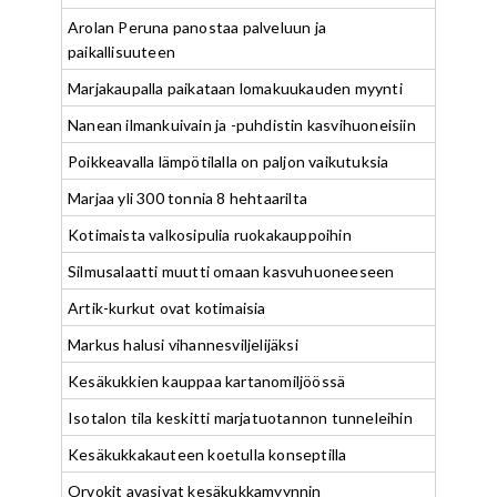
Arolan Peruna panostaa palveluun ja
paikallisuuteen
Marjakaupalla paikataan lomakuukauden myynti
Nanean ilmankuivain ja -puhdistin kasvihuoneisiin
Poikkeavalla lämpötilalla on paljon vaikutuksia
Marjaa yli 300 tonnia 8 hehtaarilta
Kotimaista valkosipulia ruokakauppoihin
Silmusalaatti muutti omaan kasvuhuoneeseen
Artik-kurkut ovat kotimaisia
Markus halusi vihannesviljelijäksi
Kesäkukkien kauppaa kartanomiljöössä
Isotalon tila keskitti marjatuotannon tunneleihin
Kesäkukkakauteen koetulla konseptilla
Orvokit avasivat kesäkukkamyynnin