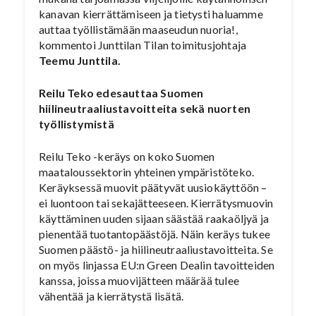
kanavan kierrättämiseen ja tietysti haluamme
auttaa työllistämään maaseudun nuoria!,
kommentoi Junttilan Tilan toimitusjohtaja
Teemu Junttila.
Reilu Teko edesauttaa Suomen
hiilineutraaliustavoitteita sekä nuorten
työllistymistä
Reilu Teko -keräys on koko Suomen
maataloussektorin yhteinen ympäristöteko.
Keräyksessä muovit päätyvät uusiokäyttöön –
ei luontoon tai sekajätteeseen. Kierrätysmuovin
käyttäminen uuden sijaan säästää raakaöljyä ja
pienentää tuotantopäästöjä. Näin keräys tukee
Suomen päästö- ja hiilineutraaliustavoitteita. Se
on myös linjassa EU:n Green Dealin tavoitteiden
kanssa, joissa muovijätteen määrää tulee
vähentää ja kierrätystä lisätä.