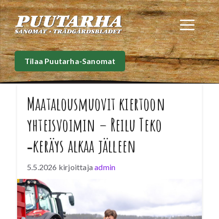
Siirry
sisältöön
Val
Tilaa Puutarha-Sanomat
Maatalousmuovit kiertoon
yhteisvoimin – Reilu Teko
‑keräys alkaa jälleen
5.5.2026
kirjoittaja
admin
Vuonna 1975 alkanut Reilu Teko -säkkikeräys
on Suomen pitkäaikaisimpia kierrätystekoja.
Keräyksessä varmistetaan, että maatalouden
lannoite-, rehu- ja siemensäkkimuovit päätyvät