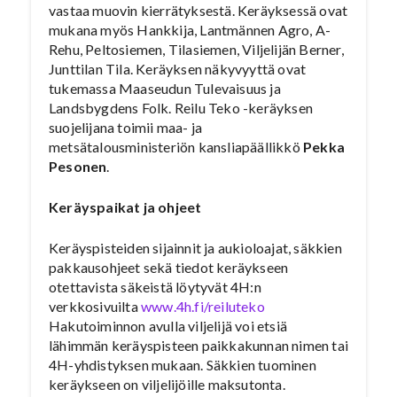
vastaa muovin kierrätyksestä. Keräyksessä ovat
mukana myös Hankkija, Lantmännen Agro, A-
Rehu, Peltosiemen, Tilasiemen, Viljelijän Berner,
Junttilan Tila. Keräyksen näkyvyyttä ovat
tukemassa Maaseudun Tulevaisuus ja
Landsbygdens Folk. Reilu Teko -keräyksen
suojelijana toimii maa- ja
metsätalousministeriön kansliapäällikkö
Pekka
Pesonen
.
Keräyspaikat ja ohjeet
Keräyspisteiden sijainnit ja aukioloajat, säkkien
pakkausohjeet sekä tiedot keräykseen
otettavista säkeistä löytyvät 4H:n
verkkosivuilta
www.4h.fi/reiluteko
Hakutoiminnon avulla viljelijä voi etsiä
lähimmän keräyspisteen paikkakunnan nimen tai
4H-yhdistyksen mukaan. Säkkien tuominen
keräykseen on viljelijöille maksutonta.