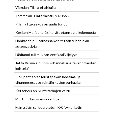
Vierulan Tilalla ei jahkailla
Tommolan Tilalla vaihtui sukupolvi
Prisma Itäkeskus on uudistunut
Kosken Marjat keräsi talvituotannosta kokemusta
Honkasen puutarhassa kehitetään Viherlinkin
automaatiota
Lähifarmi tuli mukaan vertikaaliviljelyyn
Jetta Kulmala:”Luomuvihanneksille tavanomaisten
kohtelu”
K-Supermarket Mustapekan hedelmä- ja
vihannesosasto valittiin ketjun parhaaksi
Ketteryys on Nurmitarhojen valtti
MOT mollasi mansikkatiloja
Mäntsälän sai uudistetun K-Citymarketin