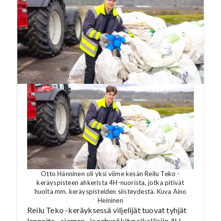
kiertoon ja uusiokäyttöön. Samalla keräys
työllistää nuoria paikallisesti. Uutena
kumppanina keräykseen tulee mukaan Junttilan
Tila.
Otto Hänninen oli yksi viime kesän Reilu Teko -
keräyspisteen ahkerista 4H-nuorista, jotka pitivät
huolta mm. keräyspisteiden siisteydestä. Kuva Aino
Heininen
Reilu Teko -keräyksessä viljelijät tuovat tyhjät
lannoite-, siemen- ja rehusäkit paikallisiin 4H-