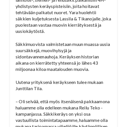
yhdistysten keräyspisteisiin, joita hoitavat
tehtävään palkatut nuoret. Yara huolehtii
säkkien kuljetuksesta Lassila & Tikanojalle, joka
puolestaan vastaa muovin kierrätyksestä ja
uusiokäytöstä.
Säkkimuovista valmistetaan muun muassa uusia
suursäkkejä, muovihylsyjä ja
sidontavannenauhoja. Keräyksen historian
aikana on kierrätetty yhteensä jo lähes 43
miljoonaa kiloa maatalouden muovia.
Uutena yrityksenä keräykseen tulee mukaan
Junttilan Tila.
– Oli selvää, että myös itsenäisenä pakkaamona
haluamme olla edelleen mukana Reilu Teko -
kampanjassa. Säkkikeräys on yksi osa
vastuullista toimintatapaamme, haluamme olla
mukana tarjoamassa viljelijöille käytännöllisen