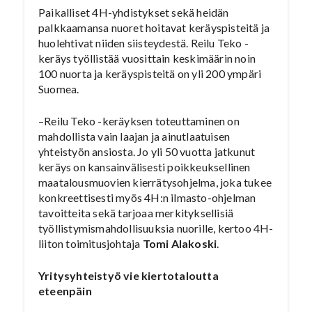
Paikalliset 4H-yhdistykset sekä heidän
palkkaamansa nuoret hoitavat keräyspisteitä ja
huolehtivat niiden siisteydestä. Reilu Teko -
keräys työllistää vuosittain keskimäärin noin
100 nuorta ja keräyspisteitä on yli 200 ympäri
Suomea.
–Reilu Teko -keräyksen toteuttaminen on
mahdollista vain laajan ja ainutlaatuisen
yhteistyön ansiosta. Jo yli 50 vuotta jatkunut
keräys on kansainvälisesti poikkeuksellinen
maatalousmuovien kierrätysohjelma, joka tukee
konkreettisesti myös 4H:n ilmasto-ohjelman
tavoitteita sekä tarjoaa merkityksellisiä
työllistymismahdollisuuksia nuorille, kertoo 4H-
liiton toimitusjohtaja
Tomi Alakoski
.
Yritysyhteistyö vie kiertotaloutta
eteenpäin