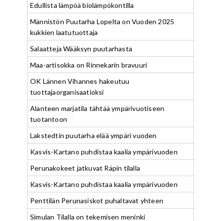
Edullista lämpöä biolämpökontilla
Männistön Puutarha Lopelta on Vuoden 2025
kukkien laatutuottaja
Salaatteja Wääksyn puutarhasta
Maa-artisokka on Rinnekarin bravuuri
OK Lännen Vihannes hakeutuu
tuottajaorganisaatioksi
Alanteen marjatila tähtää ympärivuotiseen
tuotantoon
Lakstedtin puutarha elää ympäri vuoden
Kasvis-Kartano puhdistaa kaalia ympärivuoden
Perunakokeet jatkuvat Räpin tilalla
Kasvis-Kartano puhdistaa kaalia ympärivuoden
Penttilän Perunasiskot puhaltavat yhteen
Simulan Tilalla on tekemisen meninki