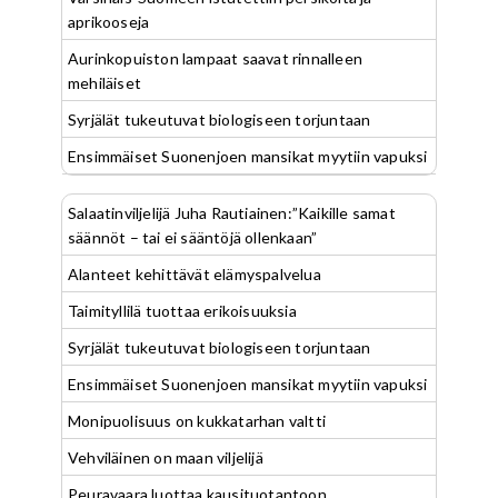
aprikooseja
Aurinkopuiston lampaat saavat rinnalleen
mehiläiset
Syrjälät tukeutuvat biologiseen torjuntaan
Ensimmäiset Suonenjoen mansikat myytiin vapuksi
Salaatinviljelijä Juha Rautiainen:”Kaikille samat
säännöt – tai ei sääntöjä ollenkaan”
Alanteet kehittävät elämyspalvelua
Taimityllilä tuottaa erikoisuuksia
Syrjälät tukeutuvat biologiseen torjuntaan
Ensimmäiset Suonenjoen mansikat myytiin vapuksi
Monipuolisuus on kukkatarhan valtti
Vehviläinen on maan viljelijä
Peuravaara luottaa kausituotantoon