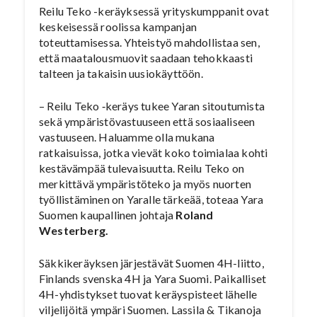
Reilu Teko -keräyksessä yrityskumppanit ovat
keskeisessä roolissa kampanjan
toteuttamisessa. Yhteistyö mahdollistaa sen,
että maatalousmuovit saadaan tehokkaasti
talteen ja takaisin uusiokäyttöön.
– Reilu Teko ‑keräys tukee Yaran sitoutumista
sekä ympäristövastuuseen että sosiaaliseen
vastuuseen. Haluamme olla mukana
ratkaisuissa, jotka vievät koko toimialaa kohti
kestävämpää tulevaisuutta. Reilu Teko on
merkittävä ympäristöteko ja myös nuorten
työllistäminen on Yaralle tärkeää, toteaa Yara
Suomen kaupallinen johtaja
Roland
Westerberg.
Säkkikeräyksen järjestävät Suomen 4H-liitto,
Finlands svenska 4H ja Yara Suomi. Paikalliset
4H-yhdistykset tuovat keräyspisteet lähelle
viljelijöitä ympäri Suomen. Lassila & Tikanoja