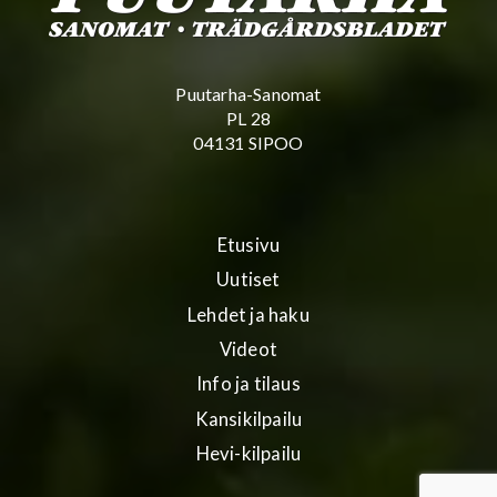
Puutarha-Sanomat
PL 28
04131 SIPOO
Etusivu
Uutiset
Lehdet ja haku
Videot
Info ja tilaus
Kansikilpailu
Hevi-kilpailu