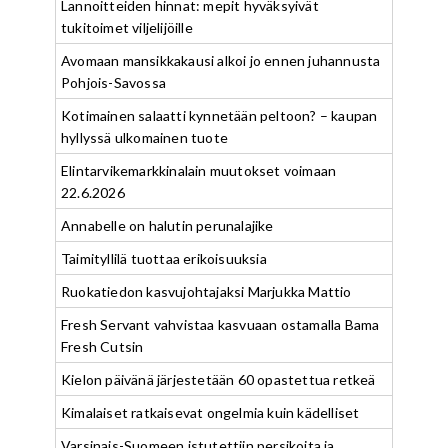
Lannoitteiden hinnat: mepit hyväksyivät
tukitoimet viljelijöille
Avomaan mansikkakausi alkoi jo ennen juhannusta
Pohjois-Savossa
Kotimainen salaatti kynnetään peltoon? – kaupan
hyllyssä ulkomainen tuote
Elintarvikemarkkinalain muutokset voimaan
22.6.2026
Annabelle on halutin perunalajike
Taimityllilä tuottaa erikoisuuksia
Ruokatiedon kasvujohtajaksi Marjukka Mattio
Fresh Servant vahvistaa kasvuaan ostamalla Bama
Fresh Cutsin
Kielon päivänä järjestetään 60 opastettua retkeä
Kimalaiset ratkaisevat ongelmia kuin kädelliset
Varsinais-Suomeen istutettiin persikoita ja