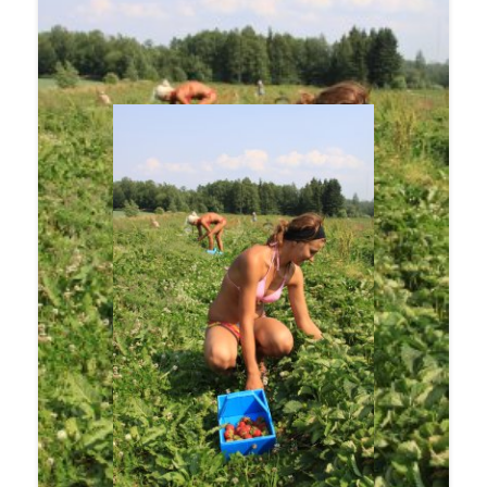
mansikkaa, jalostettua salaattia ja valmisruokia.
Erilaiset vitamiinit ja urheiluvalmisteet nousivat
ostoskorien superyllättäjiksi.