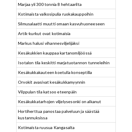
Marjaa yli 300 tonnia 8 hehtaarilta
Kotimaista valkosipulia ruokakauppoihin
Silmusalaatti muutti omaan kasvuhuoneeseen
Artik-kurkut ovat kotimaisia
Markus halusi vihannesviljelijäksi
Kesäkukkien kauppaa kartanomiljöössä
Isotalon tila keskitti marjatuotannon tunneleihin
Kesäkukkakauteen koetulla konseptilla
Orvokit avasivat kesäkukkamyynnin
Vilppulan tila katsoo eteenpäin
Kesäkukkatarhojen viljelysesonki on alkanut
Hortiherttua panostaa palveluun ja säästää
kustannuksissa
Kotimaista ruusua Kangasalta