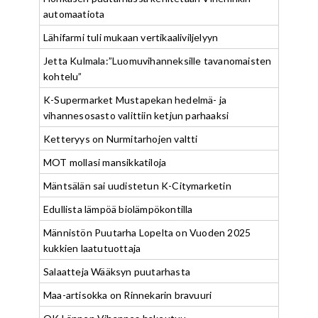
automaatiota
Lähifarmi tuli mukaan vertikaaliviljelyyn
Jetta Kulmala:”Luomuvihanneksille tavanomaisten
kohtelu”
K-Supermarket Mustapekan hedelmä- ja
vihannesosasto valittiin ketjun parhaaksi
Ketteryys on Nurmitarhojen valtti
MOT mollasi mansikkatiloja
Mäntsälän sai uudistetun K-Citymarketin
Edullista lämpöä biolämpökontilla
Männistön Puutarha Lopelta on Vuoden 2025
kukkien laatutuottaja
Salaatteja Wääksyn puutarhasta
Maa-artisokka on Rinnekarin bravuuri