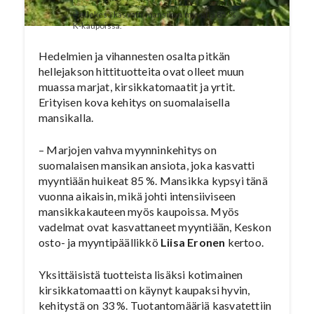
Hellekesä kasvatti mansikan myyntiä 85 %
K-kaupoissa.
Hedelmien ja vihannesten osalta pitkän
hellejakson hittituotteita ovat olleet muun
muassa marjat, kirsikkatomaatit ja yrtit.
Erityisen kova kehitys on suomalaisella
mansikalla.
– Marjojen vahva myynninkehitys on
suomalaisen mansikan ansiota, joka kasvatti
myyntiään huikeat 85 %. Mansikka kypsyi tänä
vuonna aikaisin, mikä johti intensiiviseen
mansikkakauteen myös kaupoissa. Myös
vadelmat ovat kasvattaneet myyntiään, Keskon
osto- ja myyntipäällikkö
Liisa Eronen
kertoo.
Yksittäisistä tuotteista lisäksi kotimainen
kirsikkatomaatti on käynyt kaupaksi hyvin,
kehitystä on 33 %. Tuotantomääriä kasvatettiin