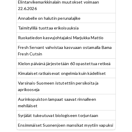
Elintarvikemarkkinalain muutokset voimaan
22.6.2026
Annabelle on halutin perunalajike
Taimityllilä tuottaa erikoisuuksia
Ruokatiedon kasvujohtajaksi Marjukka Mattio
Fresh Servant vahvistaa kasvuaan ostamalla Bama
Fresh Cutsin
Kielon päivänä järjestetään 60 opastettua retkeä
Kimalaiset ratkaisevat ongelmia kuin kädelliset
Varsinais-Suomeen istutettiin persikoita ja
aprikooseja
Aurinkopuiston lampaat saavat rinnalleen
mehiläiset
Syrjälät tukeutuvat biologiseen torjuntaan
Ensimmäiset Suonenjoen mansikat myytiin vapuksi