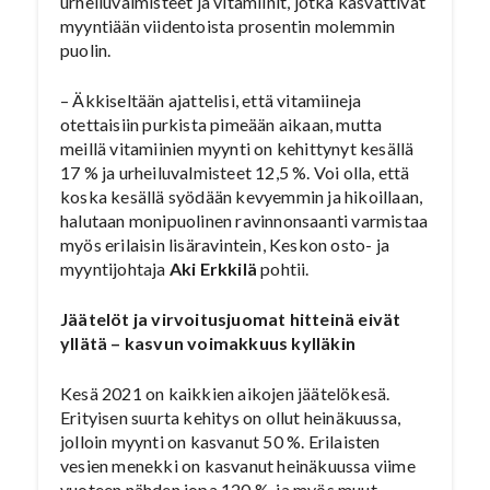
urheiluvalmisteet ja vitamiinit, jotka kasvattivat
myyntiään viidentoista prosentin molemmin
puolin.
– Äkkiseltään ajattelisi, että vitamiineja
otettaisiin purkista pimeään aikaan, mutta
meillä vitamiinien myynti on kehittynyt kesällä
17 % ja urheiluvalmisteet 12,5 %. Voi olla, että
koska kesällä syödään kevyemmin ja hikoillaan,
halutaan monipuolinen ravinnonsaanti varmistaa
myös erilaisin lisäravintein, Keskon osto- ja
myyntijohtaja
Aki Erkkilä
pohtii.
Jäätelöt ja virvoitusjuomat hitteinä eivät
yllätä – kasvun voimakkuus kylläkin
Kesä 2021 on kaikkien aikojen jäätelökesä.
Erityisen suurta kehitys on ollut heinäkuussa,
jolloin myynti on kasvanut 50 %. Erilaisten
vesien menekki on kasvanut heinäkuussa viime
vuoteen nähden jopa 120 %, ja myös muut