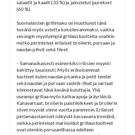
salaatit ja kaalit (33 %) ja jalostetut juurekset
(60 %).
Suomalaisten grillimaku on muuttunut tänä
kesänä myös astetta kokeilevammaksi, vaikka
sesongin myydyimpiä grillaustuotteita ovatkin
melko perinteiset erilaiset broilerin, porsaan ja
naudan pihvit sekä fileet.
– Samanaikaisesti esimerkiksi ribsien myynti
kehittyy tasaisesti. Myös erikoisemmat
tuotteet kuten naudan picanha ja petit tender
sekä naudan ja porsaan sashlik-lihat ja vartaat
kiinnostavat tänä kesänä kuluttajia. Yhä
useampi grillaa myös katkarapuja ja äyriäisiä.
Kanavartaat, broilerin paistileikkeet ja broilerin
siivet myyvät viime vuotta paremmin. Erilaiset
pintamaustamiset näkyvät kasvavana trendinä,
vaikka perinteiset marinoidut grillaustuotteet
ovat etenkin porsaanlihassa edelleen