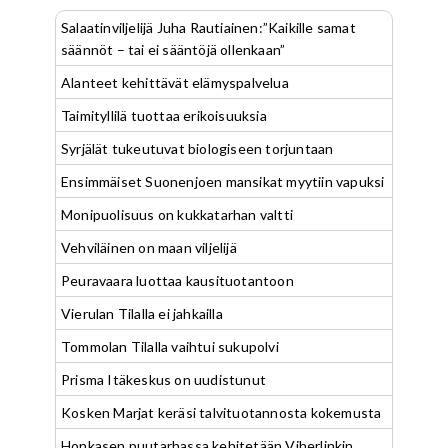
Salaatinviljelijä Juha Rautiainen:”Kaikille samat
säännöt – tai ei sääntöjä ollenkaan”
Alanteet kehittävät elämyspalvelua
Taimityllilä tuottaa erikoisuuksia
Syrjälät tukeutuvat biologiseen torjuntaan
Ensimmäiset Suonenjoen mansikat myytiin vapuksi
Monipuolisuus on kukkatarhan valtti
Vehviläinen on maan viljelijä
Peuravaara luottaa kausituotantoon
Vierulan Tilalla ei jahkailla
Tommolan Tilalla vaihtui sukupolvi
Prisma Itäkeskus on uudistunut
Kosken Marjat keräsi talvituotannosta kokemusta
Honkasen puutarhassa kehitetään Viherlinkin