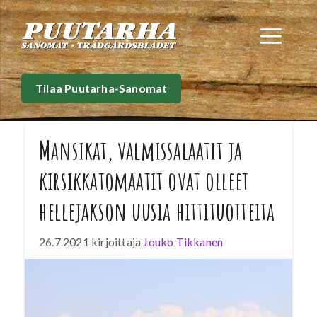
Siirry
sisältöön
Val
Tilaa Puutarha-Sanomat
Mansikat, valmissalaatit ja
kirsikkatomaatit ovat olleet
hellejakson uusia hittituotteita
26.7.2021
kirjoittaja
Jouko Tikkanen
Poikkeuksellisen pitkä kesä-heinäkuun
hellejakso muutti suomalaisten ostoskoreja.
Paitsi jäätelöitä ja virvoitusjuomia, on erityisen
paljon ostettu muun muassa suomalaista