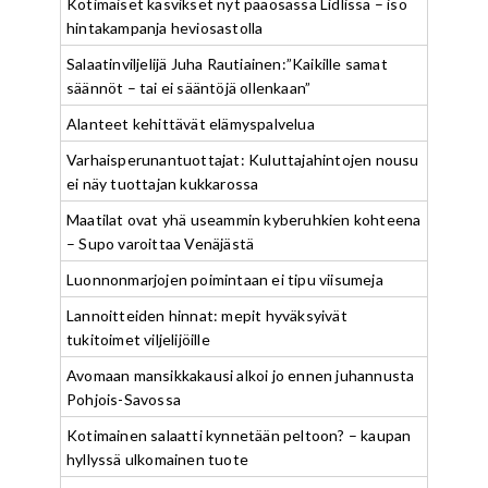
Kotimaiset kasvikset nyt pääosassa Lidlissä – iso
hintakampanja heviosastolla
Salaatinviljelijä Juha Rautiainen:”Kaikille samat
säännöt – tai ei sääntöjä ollenkaan”
Alanteet kehittävät elämyspalvelua
Varhaisperunantuottajat: Kuluttajahintojen nousu
ei näy tuottajan kukkarossa
Maatilat ovat yhä useammin kyberuhkien kohteena
– Supo varoittaa Venäjästä
Luonnonmarjojen poimintaan ei tipu viisumeja
Lannoitteiden hinnat: mepit hyväksyivät
tukitoimet viljelijöille
Avomaan mansikkakausi alkoi jo ennen juhannusta
Pohjois-Savossa
Kotimainen salaatti kynnetään peltoon? – kaupan
hyllyssä ulkomainen tuote