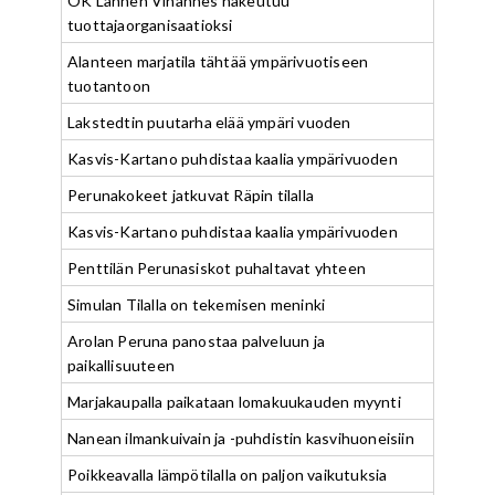
OK Lännen Vihannes hakeutuu
tuottajaorganisaatioksi
Alanteen marjatila tähtää ympärivuotiseen
tuotantoon
Lakstedtin puutarha elää ympäri vuoden
Kasvis-Kartano puhdistaa kaalia ympärivuoden
Perunakokeet jatkuvat Räpin tilalla
Kasvis-Kartano puhdistaa kaalia ympärivuoden
Penttilän Perunasiskot puhaltavat yhteen
Simulan Tilalla on tekemisen meninki
Arolan Peruna panostaa palveluun ja
paikallisuuteen
Marjakaupalla paikataan lomakuukauden myynti
Nanean ilmankuivain ja -puhdistin kasvihuoneisiin
Poikkeavalla lämpötilalla on paljon vaikutuksia