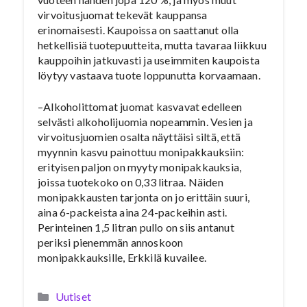
virvoitusjuomat tekevät kauppansa
erinomaisesti. Kaupoissa on saattanut olla
hetkellisiä tuotepuutteita, mutta tavaraa liikkuu
kauppoihin jatkuvasti ja useimmiten kaupoista
löytyy vastaava tuote loppunutta korvaamaan.
–Alkoholittomat juomat kasvavat edelleen
selvästi alkoholijuomia nopeammin. Vesien ja
virvoitusjuomien osalta näyttäisi siltä, että
myynnin kasvu painottuu monipakkauksiin:
erityisen paljon on myyty monipakkauksia,
joissa tuotekoko on 0,33 litraa. Näiden
monipakkausten tarjonta on jo erittäin suuri,
aina 6-packeista aina 24-packeihin asti.
Perinteinen 1,5 litran pullo on siis antanut
periksi pienemmän annoskoon
monipakkauksille, Erkkilä kuvailee.
Kategoriat
Uutiset