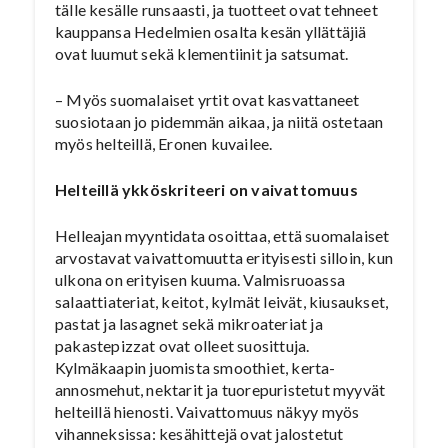
tälle kesälle runsaasti, ja tuotteet ovat tehneet
kauppansa Hedelmien osalta kesän yllättäjiä
ovat luumut sekä klementiinit ja satsumat.
– Myös suomalaiset yrtit ovat kasvattaneet
suosiotaan jo pidemmän aikaa, ja niitä ostetaan
myös helteillä, Eronen kuvailee.
Helteillä ykköskriteeri on vaivattomuus
Helleajan myyntidata osoittaa, että suomalaiset
arvostavat vaivattomuutta erityisesti silloin, kun
ulkona on erityisen kuuma. Valmisruoassa
salaattiateriat, keitot, kylmät leivät, kiusaukset,
pastat ja lasagnet sekä mikroateriat ja
pakastepizzat ovat olleet suosittuja.
Kylmäkaapin juomista smoothiet, kerta-
annosmehut, nektarit ja tuorepuristetut myyvät
helteillä hienosti. Vaivattomuus näkyy myös
vihanneksissa: kesähittejä ovat jalostetut