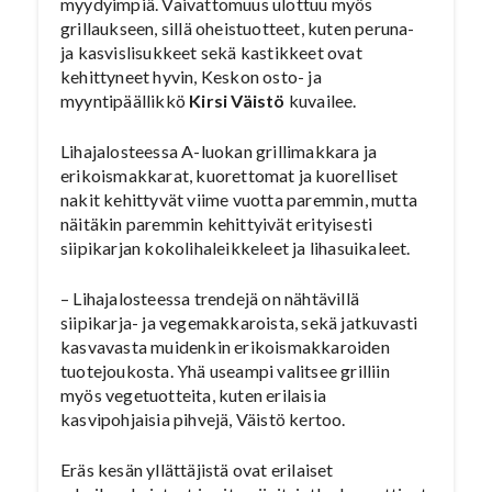
myydyimpiä. Vaivattomuus ulottuu myös
grillaukseen, sillä oheistuotteet, kuten peruna-
ja kasvislisukkeet sekä kastikkeet ovat
kehittyneet hyvin, Keskon osto- ja
myyntipäällikkö
Kirsi Väistö
kuvailee.
Lihajalosteessa A-luokan grillimakkara ja
erikoismakkarat, kuorettomat ja kuorelliset
nakit kehittyvät viime vuotta paremmin, mutta
näitäkin paremmin kehittyivät erityisesti
siipikarjan kokolihaleikkeleet ja lihasuikaleet.
– Lihajalosteessa trendejä on nähtävillä
siipikarja- ja vegemakkaroista, sekä jatkuvasti
kasvavasta muidenkin erikoismakkaroiden
tuotejoukosta. Yhä useampi valitsee grilliin
myös vegetuotteita, kuten erilaisia
kasvipohjaisia pihvejä, Väistö kertoo.
Eräs kesän yllättäjistä ovat erilaiset