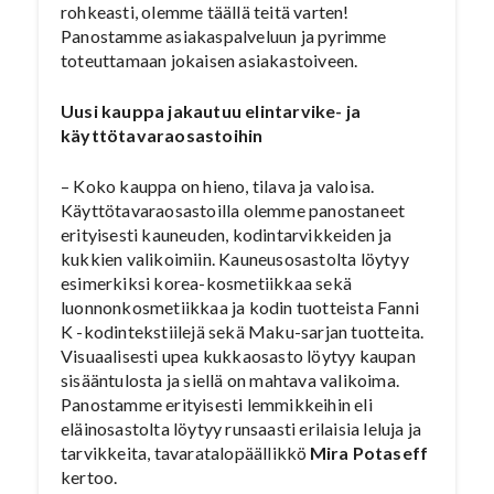
rohkeasti, olemme täällä teitä varten!
Panostamme asiakaspalveluun ja pyrimme
toteuttamaan jokaisen asiakastoiveen.
Uusi kauppa jakautuu elintarvike- ja
käyttötavaraosastoihin
– Koko kauppa on hieno, tilava ja valoisa.
Käyttötavaraosastoilla olemme panostaneet
erityisesti kauneuden, kodintarvikkeiden ja
kukkien valikoimiin. Kauneusosastolta löytyy
esimerkiksi korea-kosmetiikkaa sekä
luonnonkosmetiikkaa ja kodin tuotteista Fanni
K -kodintekstiilejä sekä Maku-sarjan tuotteita.
Visuaalisesti upea kukkaosasto löytyy kaupan
sisääntulosta ja siellä on mahtava valikoima.
Panostamme erityisesti lemmikkeihin eli
eläinosastolta löytyy runsaasti erilaisia leluja ja
tarvikkeita, tavaratalopäällikkö
Mira Potaseff
kertoo.