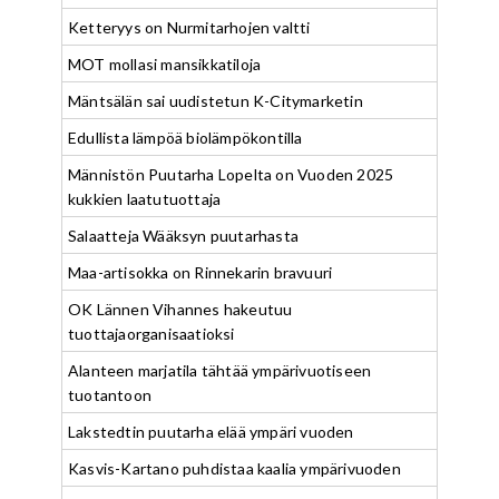
Ketteryys on Nurmitarhojen valtti
MOT mollasi mansikkatiloja
Mäntsälän sai uudistetun K-Citymarketin
Edullista lämpöä biolämpökontilla
Männistön Puutarha Lopelta on Vuoden 2025
kukkien laatutuottaja
Salaatteja Wääksyn puutarhasta
Maa-artisokka on Rinnekarin bravuuri
OK Lännen Vihannes hakeutuu
tuottajaorganisaatioksi
Alanteen marjatila tähtää ympärivuotiseen
tuotantoon
Lakstedtin puutarha elää ympäri vuoden
Kasvis-Kartano puhdistaa kaalia ympärivuoden