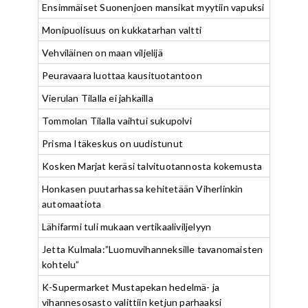
Ensimmäiset Suonenjoen mansikat myytiin vapuksi
Monipuolisuus on kukkatarhan valtti
Vehviläinen on maan viljelijä
Peuravaara luottaa kausituotantoon
Vierulan Tilalla ei jahkailla
Tommolan Tilalla vaihtui sukupolvi
Prisma Itäkeskus on uudistunut
Kosken Marjat keräsi talvituotannosta kokemusta
Honkasen puutarhassa kehitetään Viherlinkin
automaatiota
Lähifarmi tuli mukaan vertikaaliviljelyyn
Jetta Kulmala:”Luomuvihanneksille tavanomaisten
kohtelu”
K-Supermarket Mustapekan hedelmä- ja
vihannesosasto valittiin ketjun parhaaksi