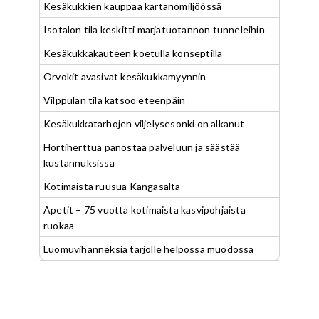
Kesäkukkien kauppaa kartanomiljöössä
Isotalon tila keskitti marjatuotannon tunneleihin
Kesäkukkakauteen koetulla konseptilla
Orvokit avasivat kesäkukkamyynnin
Vilppulan tila katsoo eteenpäin
Kesäkukkatarhojen viljelysesonki on alkanut
Hortiherttua panostaa palveluun ja säästää
kustannuksissa
Kotimaista ruusua Kangasalta
Apetit – 75 vuotta kotimaista kasvipohjaista
ruokaa
Luomuvihanneksia tarjolle helpossa muodossa