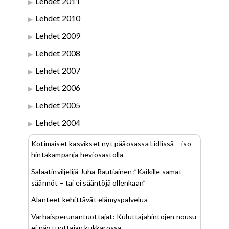
Lehdet 2011
Lehdet 2010
Lehdet 2009
Lehdet 2008
Lehdet 2007
Lehdet 2006
Lehdet 2005
Lehdet 2004
Kotimaiset kasvikset nyt pääosassa Lidlissä – iso
hintakampanja heviosastolla
Salaatinviljelijä Juha Rautiainen:”Kaikille samat
säännöt – tai ei sääntöjä ollenkaan”
Alanteet kehittävät elämyspalvelua
Varhaisperunantuottajat: Kuluttajahintojen nousu
ei näy tuottajan kukkarossa