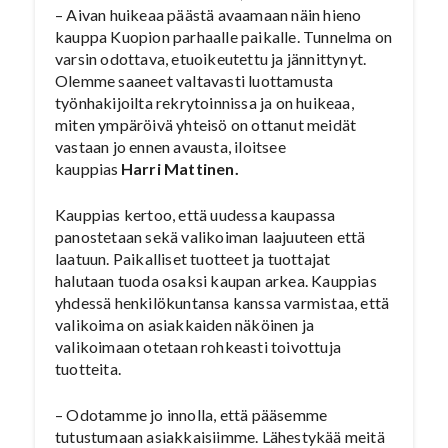
– Aivan huikeaa päästä avaamaan näin hieno
kauppa Kuopion parhaalle paikalle. Tunnelma on
varsin odottava, etuoikeutettu ja jännittynyt.
Olemme saaneet valtavasti luottamusta
työnhakijoilta rekrytoinnissa ja on huikeaa,
miten ympäröivä yhteisö on ottanut meidät
vastaan jo ennen avausta, iloitsee
kauppias
Harri Mattinen.
Kauppias kertoo, että uudessa kaupassa
panostetaan sekä valikoiman laajuuteen että
laatuun. Paikalliset tuotteet ja tuottajat
halutaan tuoda osaksi kaupan arkea. Kauppias
yhdessä henkilökuntansa kanssa varmistaa, että
valikoima on asiakkaiden näköinen ja
valikoimaan otetaan rohkeasti toivottuja
tuotteita.
– Odotamme jo innolla, että pääsemme
tutustumaan asiakkaisiimme. Lähestykää meitä