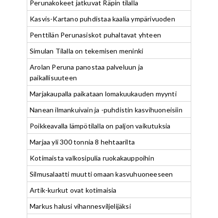
Perunakokeet jatkuvat Räpin tilalla
Kasvis-Kartano puhdistaa kaalia ympärivuoden
Penttilän Perunasiskot puhaltavat yhteen
Simulan Tilalla on tekemisen meninki
Arolan Peruna panostaa palveluun ja
paikallisuuteen
Marjakaupalla paikataan lomakuukauden myynti
Nanean ilmankuivain ja -puhdistin kasvihuoneisiin
Poikkeavalla lämpötilalla on paljon vaikutuksia
Marjaa yli 300 tonnia 8 hehtaarilta
Kotimaista valkosipulia ruokakauppoihin
Silmusalaatti muutti omaan kasvuhuoneeseen
Artik-kurkut ovat kotimaisia
Markus halusi vihannesviljelijäksi