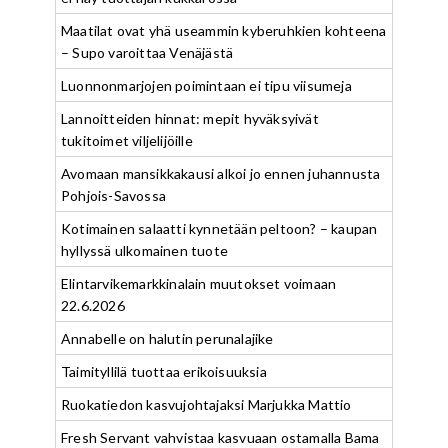
Maatilat ovat yhä useammin kyberuhkien kohteena
– Supo varoittaa Venäjästä
Luonnonmarjojen poimintaan ei tipu viisumeja
Lannoitteiden hinnat: mepit hyväksyivät
tukitoimet viljelijöille
Avomaan mansikkakausi alkoi jo ennen juhannusta
Pohjois-Savossa
Kotimainen salaatti kynnetään peltoon? – kaupan
hyllyssä ulkomainen tuote
Elintarvikemarkkinalain muutokset voimaan
22.6.2026
Annabelle on halutin perunalajike
Taimityllilä tuottaa erikoisuuksia
Ruokatiedon kasvujohtajaksi Marjukka Mattio
Fresh Servant vahvistaa kasvuaan ostamalla Bama