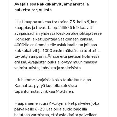
Avajaisissa kakkukahvit, ämpäreitä ja
huikeita tarjouksia
Uusi kauppa aukeaa torstaina 7.5. kello 9, kun
kauppias ja tavaratalopäällikkö leikkaavat
avajaisnauhan yhdessä Keskon aluejohtaja Jesse
Kohosen ja ketjujohtaja Sääksmäen kanssa.
4000:lle ensimmäiselle asiakkaalle tarjoillaan
kakkukahvit ja 1000 ensimmäistä saa tuotteilla
täytetyn ämpärin. Ämpäreitä jaetaan kolmessa
erässä. Avajaistarjouksia löytyy muun muassa
valmisruuista, kahvista ja makeisista.
– Juhlimme avajaisia koko toukokuun ajan.
Kannattaa pysyä kuulolla tulevista
tapahtumista, vinkkaa Mattinen.
Haapaniemen uusi K-Citymarket palvelee joka
päivä kello 6–23. Laajoilla aukioloajoilla
halutaan varmistaa, että asiakkaita palvellaan