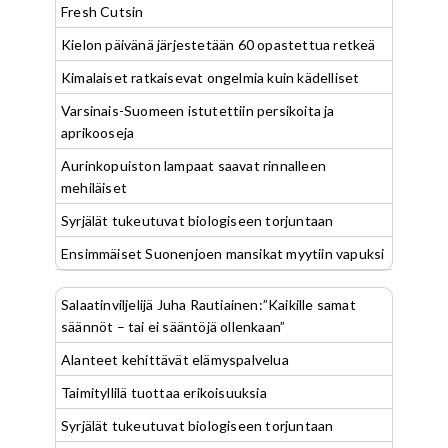
Fresh Cutsin
Kielon päivänä järjestetään 60 opastettua retkeä
Kimalaiset ratkaisevat ongelmia kuin kädelliset
Varsinais-Suomeen istutettiin persikoita ja
aprikooseja
Aurinkopuiston lampaat saavat rinnalleen
mehiläiset
Syrjälät tukeutuvat biologiseen torjuntaan
Ensimmäiset Suonenjoen mansikat myytiin vapuksi
Salaatinviljelijä Juha Rautiainen:”Kaikille samat
säännöt – tai ei sääntöjä ollenkaan”
Alanteet kehittävät elämyspalvelua
Taimityllilä tuottaa erikoisuuksia
Syrjälät tukeutuvat biologiseen torjuntaan