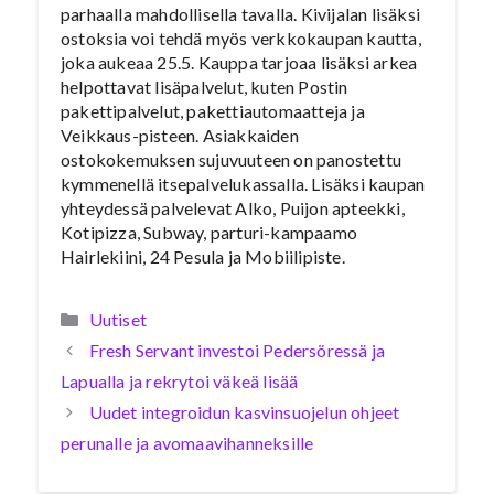
parhaalla mahdollisella tavalla. Kivijalan lisäksi
ostoksia voi tehdä myös verkkokaupan kautta,
joka aukeaa 25.5. Kauppa tarjoaa lisäksi arkea
helpottavat lisäpalvelut, kuten Postin
pakettipalvelut, pakettiautomaatteja ja
Veikkaus-pisteen. Asiakkaiden
ostokokemuksen sujuvuuteen on panostettu
kymmenellä itsepalvelukassalla. Lisäksi kaupan
yhteydessä palvelevat Alko, Puijon apteekki,
Kotipizza, Subway, parturi-kampaamo
Hairlekiini, 24 Pesula ja Mobiilipiste.
Kategoriat
Uutiset
Fresh Servant investoi Pedersöressä ja
Lapualla ja rekrytoi väkeä lisää
Uudet integroidun kasvinsuojelun ohjeet
perunalle ja avomaavihanneksille