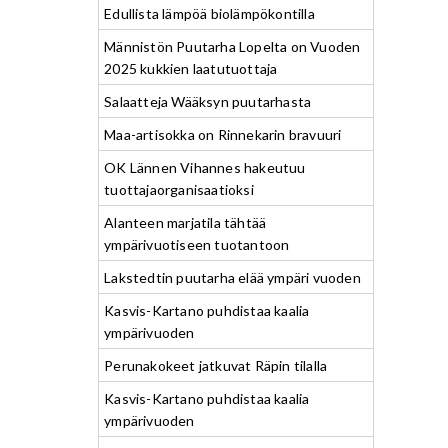
Edullista lämpöä biolämpökontilla
Männistön Puutarha Lopelta on Vuoden
2025 kukkien laatutuottaja
Salaatteja Wääksyn puutarhasta
Maa-artisokka on Rinnekarin bravuuri
OK Lännen Vihannes hakeutuu
tuottajaorganisaatioksi
Alanteen marjatila tähtää
ympärivuotiseen tuotantoon
Lakstedtin puutarha elää ympäri vuoden
Kasvis-Kartano puhdistaa kaalia
ympärivuoden
Perunakokeet jatkuvat Räpin tilalla
Kasvis-Kartano puhdistaa kaalia
ympärivuoden