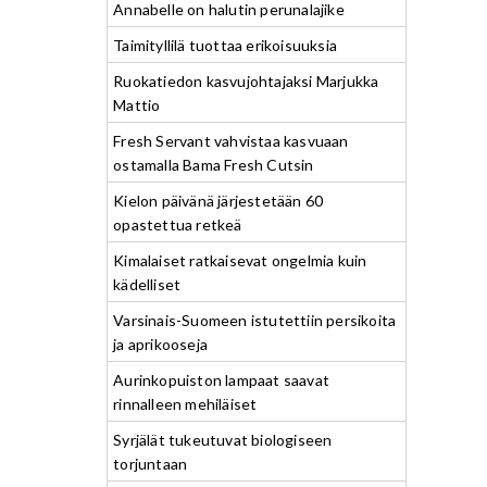
Annabelle on halutin perunalajike
Taimityllilä tuottaa erikoisuuksia
Ruokatiedon kasvujohtajaksi Marjukka
Mattio
Fresh Servant vahvistaa kasvuaan
ostamalla Bama Fresh Cutsin
Kielon päivänä järjestetään 60
opastettua retkeä
Kimalaiset ratkaisevat ongelmia kuin
kädelliset
Varsinais-Suomeen istutettiin persikoita
ja aprikooseja
Aurinkopuiston lampaat saavat
rinnalleen mehiläiset
Syrjälät tukeutuvat biologiseen
torjuntaan