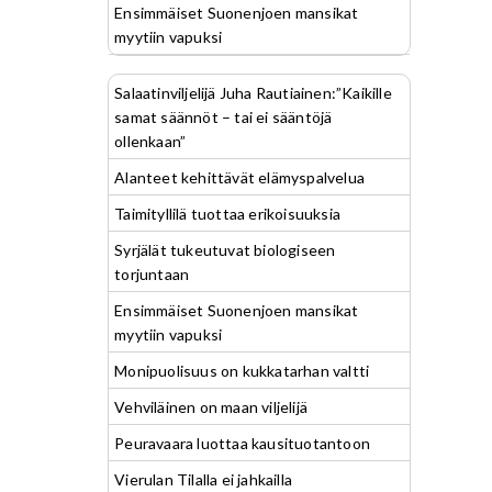
Ensimmäiset Suonenjoen mansikat
myytiin vapuksi
Salaatinviljelijä Juha Rautiainen:”Kaikille
samat säännöt – tai ei sääntöjä
ollenkaan”
Alanteet kehittävät elämyspalvelua
Taimityllilä tuottaa erikoisuuksia
Syrjälät tukeutuvat biologiseen
torjuntaan
Ensimmäiset Suonenjoen mansikat
myytiin vapuksi
Monipuolisuus on kukkatarhan valtti
Vehviläinen on maan viljelijä
Peuravaara luottaa kausituotantoon
Vierulan Tilalla ei jahkailla