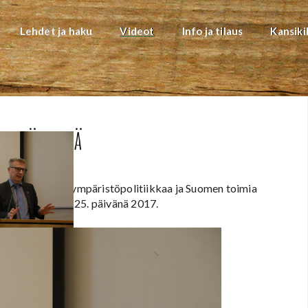
Lehdet ja haku
Videot
Info ja tilaus
Kansiki
giapäivillä
en selvitti EU:n ympäristöpolitiikkaa ja Suomen toimia
arissa lokakuun 25. päivänä 2017.