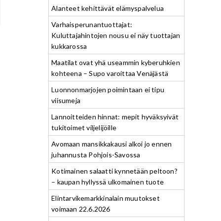
Alanteet kehittävät elämyspalvelua
Varhaisperunantuottajat:
Kuluttajahintojen nousu ei näy tuottajan
kukkarossa
Maatilat ovat yhä useammin kyberuhkien
kohteena – Supo varoittaa Venäjästä
Luonnonmarjojen poimintaan ei tipu
viisumeja
Lannoitteiden hinnat: mepit hyväksyivät
tukitoimet viljelijöille
Avomaan mansikkakausi alkoi jo ennen
juhannusta Pohjois-Savossa
Kotimainen salaatti kynnetään peltoon?
– kaupan hyllyssä ulkomainen tuote
Elintarvikemarkkinalain muutokset
voimaan 22.6.2026