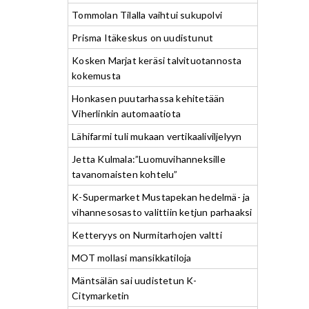
Tommolan Tilalla vaihtui sukupolvi
Prisma Itäkeskus on uudistunut
Kosken Marjat keräsi talvituotannosta
kokemusta
Honkasen puutarhassa kehitetään
Viherlinkin automaatiota
Lähifarmi tuli mukaan vertikaaliviljelyyn
Jetta Kulmala:”Luomuvihanneksille
tavanomaisten kohtelu”
K-Supermarket Mustapekan hedelmä- ja
vihannesosasto valittiin ketjun parhaaksi
Ketteryys on Nurmitarhojen valtti
MOT mollasi mansikkatiloja
Mäntsälän sai uudistetun K-
Citymarketin