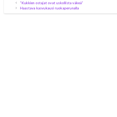
”Kukkien ostajat ovat uskollista väkeä”
Haastava kasvukausi ruokaperunalla