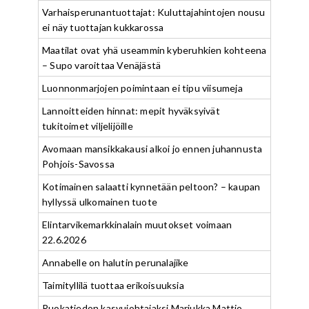
Varhaisperunantuottajat: Kuluttajahintojen nousu
ei näy tuottajan kukkarossa
Maatilat ovat yhä useammin kyberuhkien kohteena
– Supo varoittaa Venäjästä
Luonnonmarjojen poimintaan ei tipu viisumeja
Lannoitteiden hinnat: mepit hyväksyivät
tukitoimet viljelijöille
Avomaan mansikkakausi alkoi jo ennen juhannusta
Pohjois-Savossa
Kotimainen salaatti kynnetään peltoon? – kaupan
hyllyssä ulkomainen tuote
Elintarvikemarkkinalain muutokset voimaan
22.6.2026
Annabelle on halutin perunalajike
Taimityllilä tuottaa erikoisuuksia
Ruokatiedon kasvujohtajaksi Marjukka Mattio