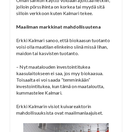
Oman sähkön käyttö voidaan ajoittaa hetkiin,
jolloin pörssihinta on korkea tai myydä sitä
silloin verkkoon kuten Kalmari tekee.
Maailman markkinat mahdollisuutena
Erkki Kalmari sanoo, että biokaasun tuotanto
voisi olla maatilan elinkeino siinä missä lihan,
maidon tai kasvisten tuotanto.
– Nyt maatalouden investointitukea
kaasulaitokseen ei saa, jos myy biokaasua.
Toisaalta ei voi saada ”temminkään”
investointitukea, kun tämä on maataloutta,
kummastelee Kalmari.
Erkki Kalmarin visiot kuivareaktorin
mahdollisuuksista ovat maailmanlaajuiset.