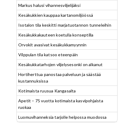
Markus halusi vihannesviljelijäksi
Kesäkukkien kauppaa kartanomiljöössä
Isotalon tila keskitti marjatuotannon tunneleihin
Kesäkukkakauteen koetulla konseptilla
Orvokit avasivat kesäkukkamyynnin
Vilppulan tila katsoo eteenpäin
Kesäkukkatarhojen viljelysesonki on alkanut
Hortiherttua panostaa palveluun ja säästää
kustannuksissa
Kotimaista ruusua Kangasalta
Apetit – 75 vuotta kotimaista kasvipohjaista
ruokaa
Luomuvihanneksia tarjolle helpossa muodossa