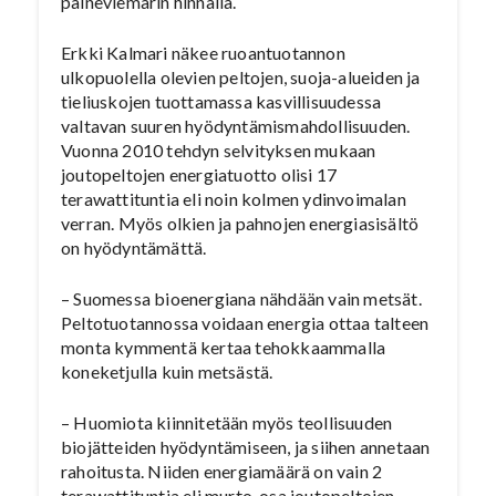
paineviemärin hinnalla.
Erkki Kalmari näkee ruoantuotannon
ulkopuolella olevien peltojen, suoja-alueiden ja
tieliuskojen tuottamassa kasvillisuudessa
valtavan suuren hyödyntämismahdollisuuden.
Vuonna 2010 tehdyn selvityksen mukaan
joutopeltojen energiatuotto olisi 17
terawattituntia eli noin kolmen ydinvoimalan
verran. Myös olkien ja pahnojen energiasisältö
on hyödyntämättä.
– Suomessa bioenergiana nähdään vain metsät.
Peltotuotannossa voidaan energia ottaa talteen
monta kymmentä kertaa tehokkaammalla
koneketjulla kuin metsästä.
– Huomiota kiinnitetään myös teollisuuden
biojätteiden hyödyntämiseen, ja siihen annetaan
rahoitusta. Niiden energiamäärä on vain 2
terawattituntia eli murto-osa joutopeltojen