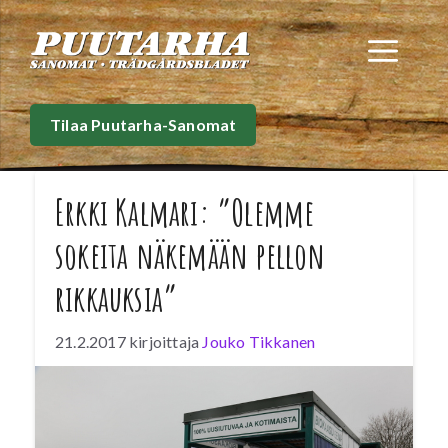
Siirry
sisältöön
Val
Tilaa Puutarha-Sanomat
Erkki Kalmari: ”Olemme
sokeita näkemään pellon
rikkauksia”
21.2.2017
kirjoittaja
Jouko Tikkanen
Kalmarin maatilalla on tuotettu biokaasua
vuodesta 1998 alkaen. Joutomaitten ja
suojakaistojen kasvillisuudessa on valtaisa
hyödyntämismahdollisuus, kun bioreaktorit