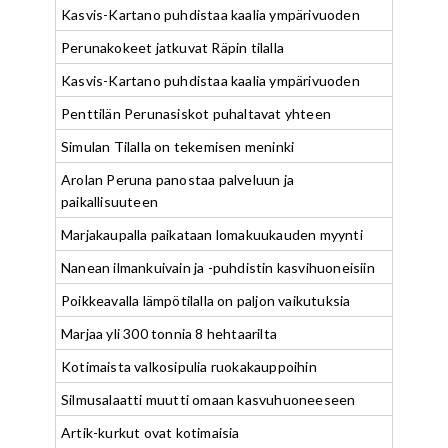
Kasvis-Kartano puhdistaa kaalia ympärivuoden
Perunakokeet jatkuvat Räpin tilalla
Kasvis-Kartano puhdistaa kaalia ympärivuoden
Penttilän Perunasiskot puhaltavat yhteen
Simulan Tilalla on tekemisen meninki
Arolan Peruna panostaa palveluun ja
paikallisuuteen
Marjakaupalla paikataan lomakuukauden myynti
Nanean ilmankuivain ja -puhdistin kasvihuoneisiin
Poikkeavalla lämpötilalla on paljon vaikutuksia
Marjaa yli 300 tonnia 8 hehtaarilta
Kotimaista valkosipulia ruokakauppoihin
Silmusalaatti muutti omaan kasvuhuoneeseen
Artik-kurkut ovat kotimaisia