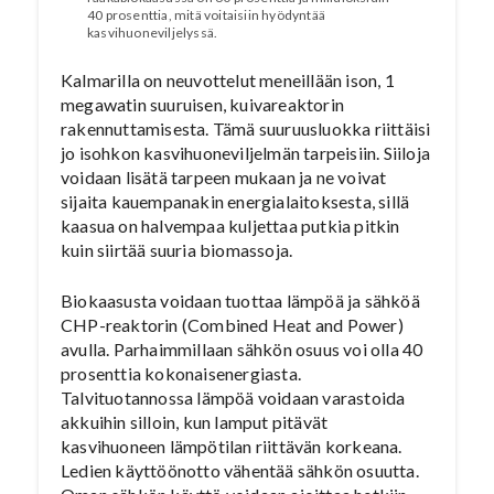
40 prosenttia, mitä voitaisiin hyödyntää
kasvihuoneviljelyssä.
Kalmarilla on neuvottelut meneillään ison, 1
megawatin suuruisen, kuivareaktorin
rakennuttamisesta. Tämä suuruusluokka riittäisi
jo isohkon kasvihuoneviljelmän tarpeisiin. Siiloja
voidaan lisätä tarpeen mukaan ja ne voivat
sijaita kauempanakin energialaitoksesta, sillä
kaasua on halvempaa kuljettaa putkia pitkin
kuin siirtää suuria biomassoja.
Biokaasusta voidaan tuottaa lämpöä ja sähköä
CHP-reaktorin (Combined Heat and Power)
avulla. Parhaimmillaan sähkön osuus voi olla 40
prosenttia kokonaisenergiasta.
Talvituotannossa lämpöä voidaan varastoida
akkuihin silloin, kun lamput pitävät
kasvihuoneen lämpötilan riittävän korkeana.
Ledien käyttöönotto vähentää sähkön osuutta.