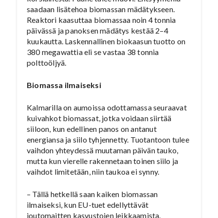
saadaan lisätehoa biomassan mädätykseen.
Reaktori kaasuttaa biomassaa noin 4 tonnia
päivässä ja panoksen mädätys kestää 2–4
kuukautta. Laskennallinen biokaasun tuotto on
380 megawattia eli se vastaa 38 tonnia
polttoöljyä.
Biomassa ilmaiseksi
Kalmarilla on aumoissa odottamassa seuraavat
kuivahkot biomassat, jotka voidaan siirtää
siiloon, kun edellinen panos on antanut
energiansa ja siilo tyhjennetty. Tuotantoon tulee
vaihdon yhteydessä muutaman päivän tauko,
mutta kun vierelle rakennetaan toinen siilo ja
vaihdot limitetään, niin taukoa ei synny.
– Tällä hetkellä saan kaiken biomassan
ilmaiseksi, kun EU-tuet edellyttävät
joutomaitten kasvustojen leikkaamista.