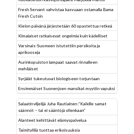
Fresh Servant vahvistaa kasvuaan ostamalla Bama
Fresh Cutsin
Kielon päivänä järjestetään 60 opastettua retkeä
Kimalaiset ratkaisevat ongelmia kuin kädelliset
Varsinais-Suomeen istutettiin persikoita ja
aprikooseja
Aurinkopuiston lampaat saavat rinnalleen
mehiläiset
Syrjälät tukeutuvat biologiseen torjuntaan
Ensimmäiset Suonenjoen mansikat myytiin vapuksi
Salaatinviljelijä Juha Rautiainen:”Kaikille samat
säännöt – tai ei sääntöjä ollenkaan”
Alanteet kehittävät elämyspalvelua
Taimityllilä tuottaa erikoisuuksia