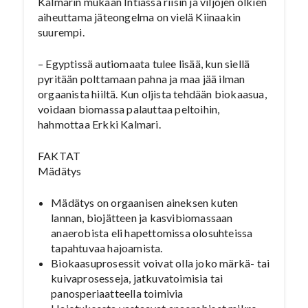
Kalmarin mukaan Intiassa riisin ja viljojen olkien
aiheuttama jäteongelma on vielä Kiinaakin
suurempi.
– Egyptissä autiomaata tulee lisää, kun siellä
pyritään polttamaan pahna ja maa jää ilman
orgaanista hiiltä. Kun oljista tehdään biokaasua,
voidaan biomassa palauttaa peltoihin,
hahmottaa Erkki Kalmari.
FAKTAT
Mädätys
Mädätys on orgaanisen aineksen kuten
lannan, biojätteen ja kasvibiomassaan
anaerobista eli hapettomissa olosuhteissa
tapahtuvaa hajoamista.
Biokaasuprosessit voivat olla joko märkä- tai
kuivaprosesseja, jatkuvatoimisia tai
panosperiaatteella toimivia