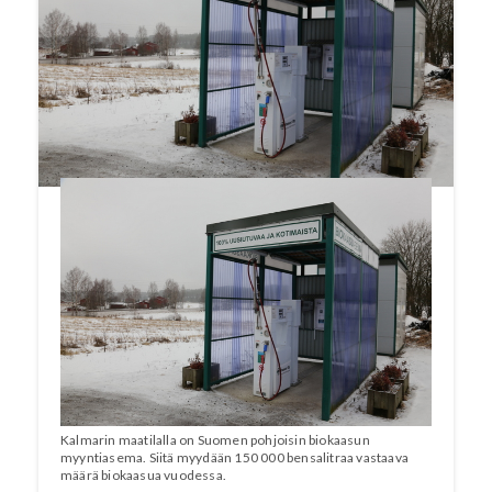
saadaan joka kylään. Käytetty biomassa
voidaan hyödyntää luomulannoitteena.
Kalmari on patentoinut viisi biokaasuun
liittyvää keksintöä. Artikkeli on julkaistu
Puutarha-Sanomat -lehden numerossa
2/2017.
Kalmarin maatilalla on Suomen pohjoisin biokaasun
myyntiasema. Siitä myydään 150 000 bensalitraa vastaava
määrä biokaasua vuodessa.