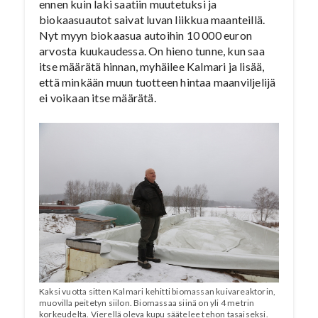
ennen kuin laki saatiin muutetuksi ja
biokaasuautot saivat luvan liikkua maanteillä.
Nyt myyn biokaasua autoihin 10 000 euron
arvosta kuukaudessa. On hieno tunne, kun saa
itse määrätä hinnan, myhäilee Kalmari ja lisää,
että minkään muun tuotteen hintaa maanviljelijä
ei voikaan itse määrätä.
Kaksi vuotta sitten Kalmari kehitti biomassan kuivareaktorin,
muovilla peitetyn siilon. Biomassaa siinä on yli 4 metrin
korkeudelta. Vierellä oleva kupu säätelee tehon tasaiseksi.