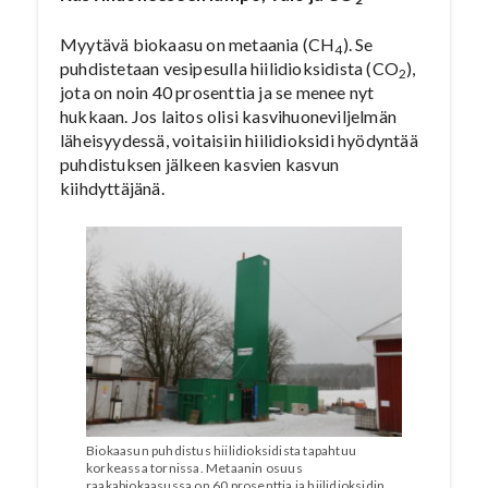
Myytävä biokaasu on metaania (CH
). Se
4
puhdistetaan vesipesulla hiilidioksidista (CO
),
2
jota on noin 40 prosenttia ja se menee nyt
hukkaan. Jos laitos olisi kasvihuoneviljelmän
läheisyydessä, voitaisiin hiilidioksidi hyödyntää
puhdistuksen jälkeen kasvien kasvun
kiihdyttäjänä.
Biokaasun puhdistus hiilidioksidista tapahtuu
korkeassa tornissa. Metaanin osuus
raakabiokaasussa on 60 prosenttia ja hiilidioksidin