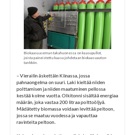
Biokaasuaseman takahuonessa on kaasupullot,
joista paineistettu kaasu johdetaan biokaasuauton
tankkiin.
– Vierailin äskettäin Kiinassa, jossa
pahnaongelma on suuri. Laki kieltää niiden
polttamisen ja niiden maatuminen pellossa
kestää kolme vuotta. Olkitonni sisältää energiaa
määrän, joka vastaa 200 litraa polttoöljyä.
Mädätetty biomassa voidaan levittää peltoon,
jossa se maatuu vuodessa ja vapauttaa
ravinteita peltoon.