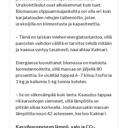
Urakointikulut ovat alhaisemmat kuin tuet.
Biomassan silppuamisajankohta voi olla eri kuin
karjatalouden rehujen talteenotto, joten
urakoijilla on kiinnostusta ja kapasiteettia.
– Tämä on laiskan miehen energiatuotantoa, sillä
panosten vaihdon välillä ei tarvitse tehdä mitään
ja kaasua syntyy tasaisesti, naurahtaa Kalmari.
Energiansa luovuttanut biomassa on mainiota
luomulannoitetta, sillä massaa on jäljellä 80
prosenttia. Se sisältää typpeä 6–7 kiloa, fosforia
1 kg ja kaliumia 5 kg tonnia kohden.
– Se on väkevämpää kuin lanta. Kaasutus tappaa
rikkaruohojen siemenet, sillä lämpötila on
pitkän aikaa korkealla. Joulukuussakin massan
lämpötila nousi 42 asteeseen, kertoo Kalmari.
Kasvihuoneeseen lämpö, valo ja CO
2