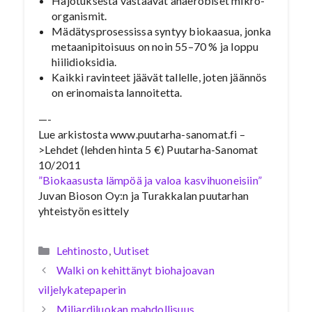
Hajotuksesta vastaavat anaerobiset mikro-
organismit.
Mädätysprosessissa syntyy biokaasua, jonka
metaanipitoisuus on noin 55–70 % ja loppu
hiilidioksidia.
Kaikki ravinteet jäävät tallelle, joten jäännös
on erinomaista lannoitetta.
—-
Lue arkistosta www.puutarha-sanomat.fi –
>Lehdet (lehden hinta 5 €) Puutarha-Sanomat
10/2011
”Biokaasusta lämpöä ja valoa kasvihuoneisiin”
Juvan Bioson Oy:n ja Turakkalan puutarhan
yhteistyön esittely
Kategoriat
Lehtinosto
,
Uutiset
Walki on kehittänyt biohajoavan
viljelykatepaperin
Miljardiluokan mahdollisuus