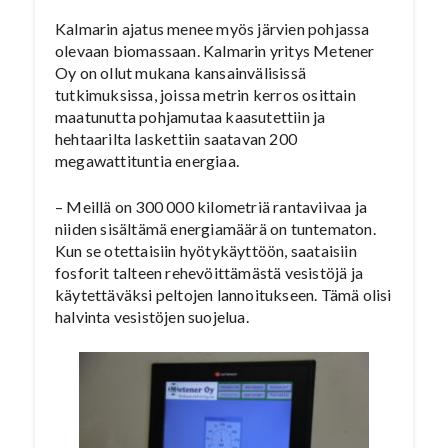
Kalmarin ajatus menee myös järvien pohjassa
olevaan biomassaan. Kalmarin yritys Metener
Oy on ollut mukana kansainvälisissä
tutkimuksissa, joissa metrin kerros osittain
maatunutta pohjamutaa kaasutettiin ja
hehtaarilta laskettiin saatavan 200
megawattituntia energiaa.
– Meillä on 300 000 kilometriä rantaviivaa ja
niiden sisältämä energiamäärä on tuntematon.
Kun se otettaisiin hyötykäyttöön, saataisiin
fosforit talteen rehevöittämästä vesistöjä ja
käytettäväksi peltojen lannoitukseen. Tämä olisi
halvinta vesistöjen suojelua.