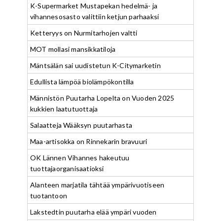
K-Supermarket Mustapekan hedelmä- ja
vihannesosasto valittiin ketjun parhaaksi
Ketteryys on Nurmitarhojen valtti
MOT mollasi mansikkatiloja
Mäntsälän sai uudistetun K-Citymarketin
Edullista lämpöä biolämpökontilla
Männistön Puutarha Lopelta on Vuoden 2025
kukkien laatutuottaja
Salaatteja Wääksyn puutarhasta
Maa-artisokka on Rinnekarin bravuuri
OK Lännen Vihannes hakeutuu
tuottajaorganisaatioksi
Alanteen marjatila tähtää ympärivuotiseen
tuotantoon
Lakstedtin puutarha elää ympäri vuoden