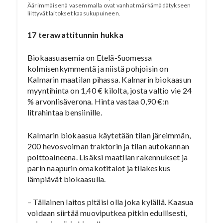
Äärimmäisenä vasemmalla ovat vanhat märkämädätykseen
liittyvät laitokset kaasukupuineen.
17 terawattitunnin hukka
Biokaasuasemia on Etelä-Suomessa
kolmisenkymmentä ja niistä pohjoisin on
Kalmarin maatilan pihassa. Kalmarin biokaasun
myyntihinta on 1,40 € kilolta, josta valtio vie 24
% arvonlisäverona. Hinta vastaa 0,90 €:n
litrahintaa bensiinille.
Kalmarin biokaasua käytetään tilan järeimmän,
200 hevosvoiman traktorin ja tilan autokannan
polttoaineena. Lisäksi maatilan rakennukset ja
parin naapurin omakotitalot ja tilakeskus
lämpiävät biokaasulla.
– Tällainen laitos pitäisi olla joka kylällä. Kaasua
voidaan siirtää muoviputkea pitkin edullisesti,