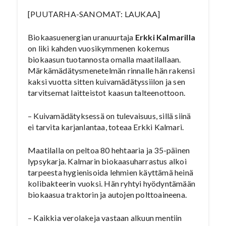
[PUUTARHA-SANOMAT: LAUKAA]
Biokaasuenergian uranuurtaja
Erkki Kalmarilla
on liki kahden vuosikymmenen kokemus
biokaasun tuotannosta omalla maatilallaan.
Märkämädätysmenetelmän rinnalle hän rakensi
kaksi vuotta sitten kuivamädätyssiilon ja sen
tarvitsemat laitteistot kaasun talteenottoon.
– Kuivamädätyksessä on tulevaisuus, sillä siinä
ei tarvita karjanlantaa, toteaa Erkki Kalmari.
Maatilalla on peltoa 80 hehtaaria ja 35-päinen
lypsykarja. Kalmarin biokaasuharrastus alkoi
tarpeesta hygienisoida lehmien käyttämä heinä
kolibakteerin vuoksi. Hän ryhtyi hyödyntämään
biokaasua traktorin ja autojen polttoaineena.
– Kaikkia verolakeja vastaan alkuun mentiin