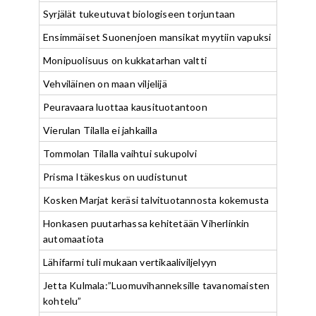
Syrjälät tukeutuvat biologiseen torjuntaan
Ensimmäiset Suonenjoen mansikat myytiin vapuksi
Monipuolisuus on kukkatarhan valtti
Vehviläinen on maan viljelijä
Peuravaara luottaa kausituotantoon
Vierulan Tilalla ei jahkailla
Tommolan Tilalla vaihtui sukupolvi
Prisma Itäkeskus on uudistunut
Kosken Marjat keräsi talvituotannosta kokemusta
Honkasen puutarhassa kehitetään Viherlinkin
automaatiota
Lähifarmi tuli mukaan vertikaaliviljelyyn
Jetta Kulmala:”Luomuvihanneksille tavanomaisten
kohtelu”