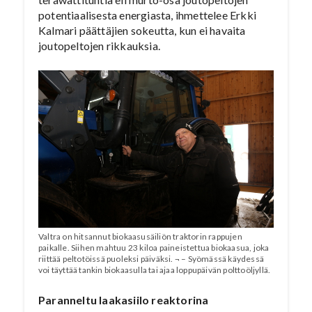
potentiaalisesta energiasta, ihmettelee Erkki
Kalmari päättäjien sokeutta, kun ei havaita
joutopeltojen rikkauksia.
Valtra on hitsannut biokaasusäiliön traktorin rappujen
paikalle. Siihen mahtuu 23 kiloa paineistettua biokaasua, joka
riittää peltotöissä puoleksi päiväksi. ¬ – Syömässä käydessä
voi täyttää tankin biokaasulla tai ajaa loppupäivän polttoöljyllä.
Paranneltu laakasiilo reaktorina