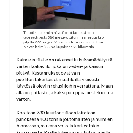
Tietojärjestelmän näyttö osoittaa, että siilon
teoreettisesta 380 megawattitunnin energiasta on
jäljellä 272 megaa. Viisari kertoo reaktorin tehon
olevan helmikuun alkupäivänä 92 kilowattia.
Kalmarin tilalle on rakennettu kuivamädätystä
varten laakasiilo, joka on veden- ja kaasun
pitävä. Kustannukset ovat vain
puolitoistakertaiset maatiloilla yleisesti
käytössä oleviin rehusiiloihin verrattuna. Maan
alla on putkisto ja kaksi pumppua nestekiertoa
varten.
Kooltaan 730 kuution siiloon laitetaan
panoksena 400 tonnia joutomaitten ja nurmien
biomassaa, mukana voi olla karkeatakin
korsiainesta. Päälle tulee muovi. Entsyymeillä