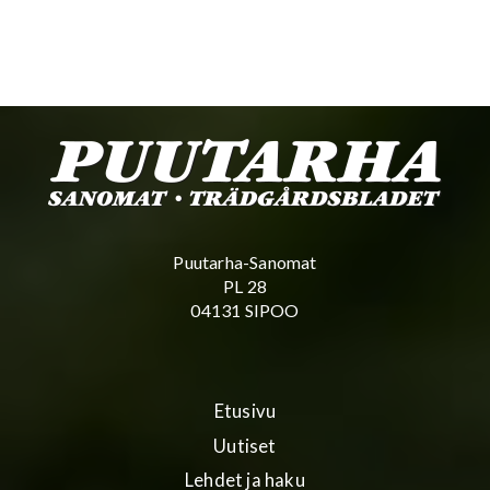
Puutarha-Sanomat
PL 28
04131 SIPOO
Etusivu
Uutiset
Lehdet ja haku