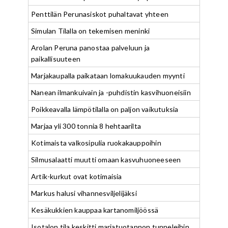
Penttilän Perunasiskot puhaltavat yhteen
Simulan Tilalla on tekemisen meninki
Arolan Peruna panostaa palveluun ja
paikallisuuteen
Marjakaupalla paikataan lomakuukauden myynti
Nanean ilmankuivain ja -puhdistin kasvihuoneisiin
Poikkeavalla lämpötilalla on paljon vaikutuksia
Marjaa yli 300 tonnia 8 hehtaarilta
Kotimaista valkosipulia ruokakauppoihin
Silmusalaatti muutti omaan kasvuhuoneeseen
Artik-kurkut ovat kotimaisia
Markus halusi vihannesviljelijäksi
Kesäkukkien kauppaa kartanomiljöössä
Isotalon tila keskitti marjatuotannon tunneleihin