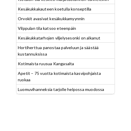
Kesäkukkakauteen koetulla konseptilla
Orvokit avasivat kesäkukkamyynnin
Vilppulan tila katsoo eteenpäin
Kesäkukkatarhojen viljelysesonki on alkanut
Hortiherttua panostaa palveluun ja säästää
kustannuksissa
Kotimaista ruusua Kangasalta
Apetit – 75 vuotta kotimaista kasvipohjaista
ruokaa
Luomuvihanneksia tarjolle helpossa muodossa