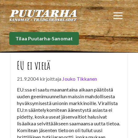
Siirry
sisältöön
Val
Tilaa Puutarha-Sanomat
EU ei vielä
21.9.2004
kirjoittaja
Jouko Tikkanen
EU:ssa ei saatu maanantaina aikaan päätöstä
uuden geenimuunnellun maissin mahdollisesta
hyväksymisestä unionin markkinoille. Virallista
EU:n sääntelykomitean äänestystä asiasta ei
pidetty, koska useat jäsenvaltiot halusivat
lisäaikaa selvittääkseen saamaansa uutta tietoa.
Komitean jäsenten tietoon oli tullut uusi
brittiläinen tutkijaraportti, jonka mukaan