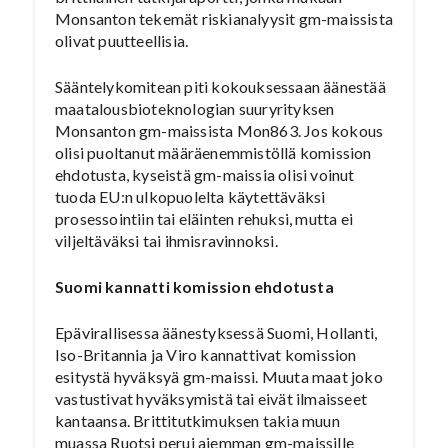
Monsanton tekemät riskianalyysit gm-maissista
olivat puutteellisia.
Sääntelykomitean piti kokouksessaan äänestää
maatalousbioteknologian suuryrityksen
Monsanton gm-maissista Mon863. Jos kokous
olisi puoltanut määräenemmistöllä komission
ehdotusta, kyseistä gm-maissia olisi voinut
tuoda EU:n ulkopuolelta käytettäväksi
prosessointiin tai eläinten rehuksi, mutta ei
viljeltäväksi tai ihmisravinnoksi.
Suomi kannatti komission ehdotusta
Epävirallisessa äänestyksessä Suomi, Hollanti,
Iso-Britannia ja Viro kannattivat komission
esitystä hyväksyä gm-maissi. Muuta maat joko
vastustivat hyväksymistä tai eivät ilmaisseet
kantaansa. Brittitutkimuksen takia muun
muassa Ruotsi perui aiemman gm-maissille