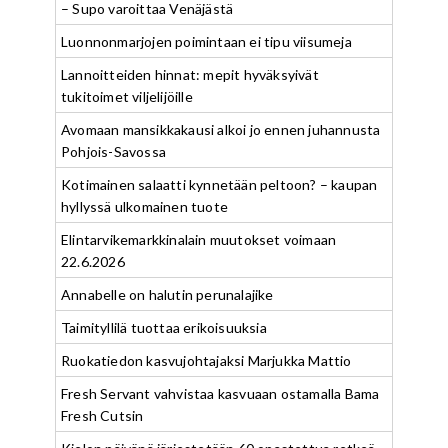
– Supo varoittaa Venäjästä
Luonnonmarjojen poimintaan ei tipu viisumeja
Lannoitteiden hinnat: mepit hyväksyivät
tukitoimet viljelijöille
Avomaan mansikkakausi alkoi jo ennen juhannusta
Pohjois-Savossa
Kotimainen salaatti kynnetään peltoon? – kaupan
hyllyssä ulkomainen tuote
Elintarvikemarkkinalain muutokset voimaan
22.6.2026
Annabelle on halutin perunalajike
Taimityllilä tuottaa erikoisuuksia
Ruokatiedon kasvujohtajaksi Marjukka Mattio
Fresh Servant vahvistaa kasvuaan ostamalla Bama
Fresh Cutsin