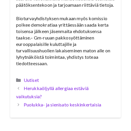
päätöksentekoon ja tarjoamaan riittäviä tietoja.
Bioturvayhdistyksen mukaan myös komissio
polkee demokratiaa yrittäessään saada kerta
toisensa jälkeen jäsenmaita ehdotuksensa
taakse.– Gm-ruuan pakkosyöttäminen
eurooppalaisille kuluttajille ja
turvallisuushuolien lakaiseminen maton alle on
lyhytnäköistä toimintaa, yhdistys toteaa
tiedotteessaan.
Kategoriat
Uutiset
Herukkaöljyllä allergiaa estäviä
vaikutuksia?
Puolukka- ja sienisato keskinkertaisia