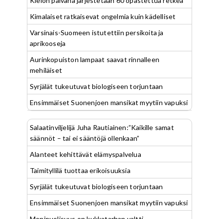
Kielon päivänä järjestetään 60 opastettua retkeä
Kimalaiset ratkaisevat ongelmia kuin kädelliset
Varsinais-Suomeen istutettiin persikoita ja
aprikooseja
Aurinkopuiston lampaat saavat rinnalleen
mehiläiset
Syrjälät tukeutuvat biologiseen torjuntaan
Ensimmäiset Suonenjoen mansikat myytiin vapuksi
Salaatinviljelijä Juha Rautiainen:”Kaikille samat
säännöt – tai ei sääntöjä ollenkaan”
Alanteet kehittävät elämyspalvelua
Taimityllilä tuottaa erikoisuuksia
Syrjälät tukeutuvat biologiseen torjuntaan
Ensimmäiset Suonenjoen mansikat myytiin vapuksi
Monipuolisuus on kukkatarhan valtti