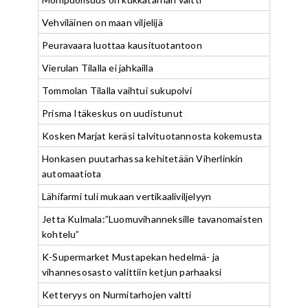
Vehviläinen on maan viljelijä
Peuravaara luottaa kausituotantoon
Vierulan Tilalla ei jahkailla
Tommolan Tilalla vaihtui sukupolvi
Prisma Itäkeskus on uudistunut
Kosken Marjat keräsi talvituotannosta kokemusta
Honkasen puutarhassa kehitetään Viherlinkin
automaatiota
Lähifarmi tuli mukaan vertikaaliviljelyyn
Jetta Kulmala:”Luomuvihanneksille tavanomaisten
kohtelu”
K-Supermarket Mustapekan hedelmä- ja
vihannesosasto valittiin ketjun parhaaksi
Ketteryys on Nurmitarhojen valtti