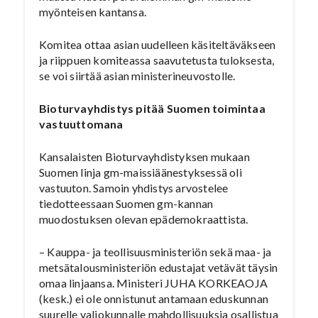
myönteisen kantansa.
Komitea ottaa asian uudelleen käsiteltäväkseen
ja riippuen komiteassa saavutetusta tuloksesta,
se voi siirtää asian ministerineuvostolle.
Bioturvayhdistys pitää Suomen toimintaa
vastuuttomana
Kansalaisten Bioturvayhdistyksen mukaan
Suomen linja gm-maissiäänestyksessä oli
vastuuton. Samoin yhdistys arvostelee
tiedotteessaan Suomen gm-kannan
muodostuksen olevan epädemokraattista.
– Kauppa- ja teollisuusministeriön sekä maa- ja
metsätalousministeriön edustajat vetävät täysin
omaa linjaansa. Ministeri JUHA KORKEAOJA
(kesk.) ei ole onnistunut antamaan eduskunnan
suurelle valiokunnalle mahdollisuuksia osallistua