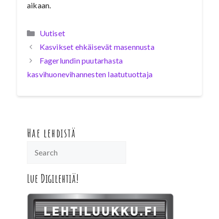
aikaan.
Kategoriat
Uutiset
Kasvikset ehkäisevät masennusta
Fagerlundin puutarhasta
kasvihuonevihannesten laatutuottaja
Hae lehdistä
Lue Digilehtiä!