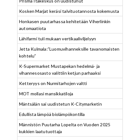
Prisma Itäkeskus on uudistunut
Kosken Marjat keräsi talvituotannosta kokemusta
Honkasen puutarhassa kehitetään Viherlinkin
automaatiota
Lähifarmi tuli mukaan vertikaaliviljelyyn
Jetta Kulmala:”Luomuvihanneksille tavanomaisten
kohtelu”
K-Supermarket Mustapekan hedelmä- ja
vihannesosasto valittiin ketjun parhaaksi
Ketteryys on Nurmitarhojen valtti
MOT mollasi mansikkatiloja
Mäntsälän sai uudistetun K-Citymarketin
Edullista lämpöä biolämpökontilla
Männistön Puutarha Lopelta on Vuoden 2025
kukkien laatutuottaja