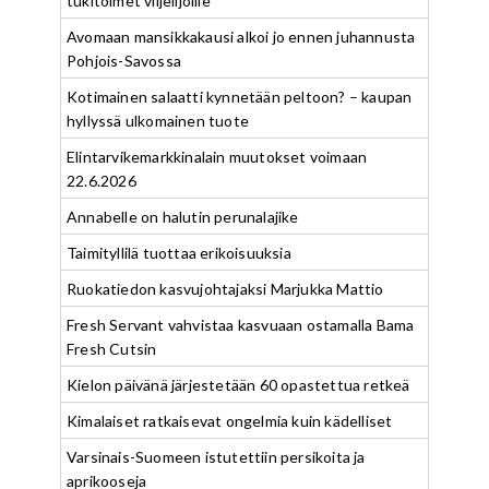
tukitoimet viljelijöille
Avomaan mansikkakausi alkoi jo ennen juhannusta
Pohjois-Savossa
Kotimainen salaatti kynnetään peltoon? – kaupan
hyllyssä ulkomainen tuote
Elintarvikemarkkinalain muutokset voimaan
22.6.2026
Annabelle on halutin perunalajike
Taimityllilä tuottaa erikoisuuksia
Ruokatiedon kasvujohtajaksi Marjukka Mattio
Fresh Servant vahvistaa kasvuaan ostamalla Bama
Fresh Cutsin
Kielon päivänä järjestetään 60 opastettua retkeä
Kimalaiset ratkaisevat ongelmia kuin kädelliset
Varsinais-Suomeen istutettiin persikoita ja
aprikooseja