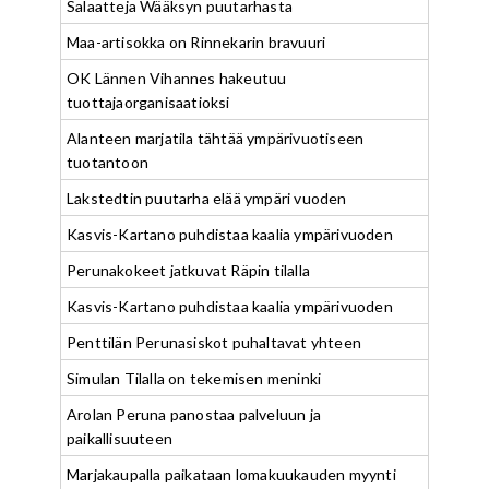
Salaatteja Wääksyn puutarhasta
Maa-artisokka on Rinnekarin bravuuri
OK Lännen Vihannes hakeutuu
tuottajaorganisaatioksi
Alanteen marjatila tähtää ympärivuotiseen
tuotantoon
Lakstedtin puutarha elää ympäri vuoden
Kasvis-Kartano puhdistaa kaalia ympärivuoden
Perunakokeet jatkuvat Räpin tilalla
Kasvis-Kartano puhdistaa kaalia ympärivuoden
Penttilän Perunasiskot puhaltavat yhteen
Simulan Tilalla on tekemisen meninki
Arolan Peruna panostaa palveluun ja
paikallisuuteen
Marjakaupalla paikataan lomakuukauden myynti