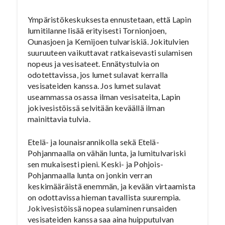
Ympäristökeskuksesta ennustetaan, että Lapin
lumitilanne lisää erityisesti Tornionjoen,
Ounasjoen ja Kemijoen tulvariskiä. Jokitulvien
suuruuteen vaikuttavat ratkaisevasti sulamisen
nopeus ja vesisateet. Ennätystulvia on
odotettavissa, jos lumet sulavat kerralla
vesisateiden kanssa. Jos lumet sulavat
useammassa osassa ilman vesisateita, Lapin
jokivesistöissä selvitään keväällä ilman
mainittavia tulvia.
Etelä- ja lounaisrannikolla sekä Etelä-
Pohjanmaalla on vähän lunta, ja lumitulvariski
sen mukaisesti pieni. Keski- ja Pohjois-
Pohjanmaalla lunta on jonkin verran
keskimääräistä enemmän, ja kevään virtaamista
on odottavissa hieman tavallista suurempia.
Jokivesistöissä nopea sulaminen runsaiden
vesisateiden kanssa saa aina huipputulvan