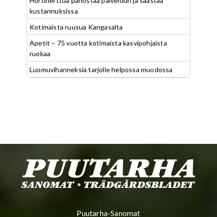
Hortiherttua panostaa palveluun ja säästää
kustannuksissa
Kotimaista ruusua Kangasalta
Apetit – 75 vuotta kotimaista kasvipohjaista
ruokaa
Luomuvihanneksia tarjolle helpossa muodossa
Puutarha-Sanomat