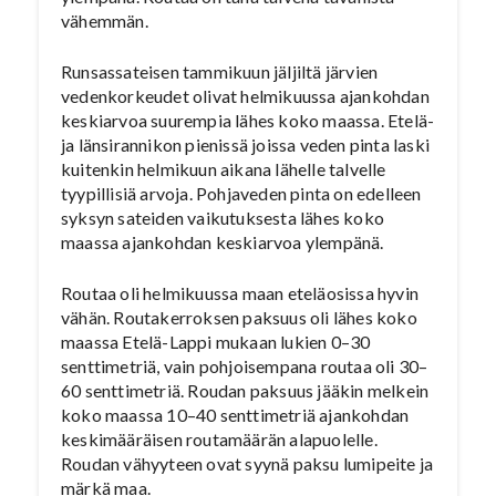
vähemmän.
Runsassateisen tammikuun jäljiltä järvien
vedenkorkeudet olivat helmikuussa ajankohdan
keskiarvoa suurempia lähes koko maassa. Etelä-
ja länsirannikon pienissä joissa veden pinta laski
kuitenkin helmikuun aikana lähelle talvelle
tyypillisiä arvoja. Pohjaveden pinta on edelleen
syksyn sateiden vaikutuksesta lähes koko
maassa ajankohdan keskiarvoa ylempänä.
Routaa oli helmikuussa maan eteläosissa hyvin
vähän. Routakerroksen paksuus oli lähes koko
maassa Etelä-Lappi mukaan lukien 0–30
senttimetriä, vain pohjoisempana routaa oli 30–
60 senttimetriä. Roudan paksuus jääkin melkein
koko maassa 10–40 senttimetriä ajankohdan
keskimääräisen routamäärän alapuolelle.
Roudan vähyyteen ovat syynä paksu lumipeite ja
märkä maa.