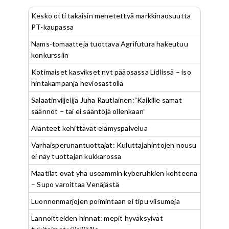
Kesko otti takaisin menetettyä markkinaosuutta
PT-kaupassa
Nams-tomaatteja tuottava Agrifutura hakeutuu
konkurssiin
Kotimaiset kasvikset nyt pääosassa Lidlissä – iso
hintakampanja heviosastolla
Salaatinviljelijä Juha Rautiainen:”Kaikille samat
säännöt – tai ei sääntöjä ollenkaan”
Alanteet kehittävät elämyspalvelua
Varhaisperunantuottajat: Kuluttajahintojen nousu
ei näy tuottajan kukkarossa
Maatilat ovat yhä useammin kyberuhkien kohteena
– Supo varoittaa Venäjästä
Luonnonmarjojen poimintaan ei tipu viisumeja
Lannoitteiden hinnat: mepit hyväksyivät