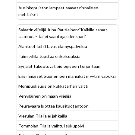
Aurinkopuiston lampaat saavat rinnalleen
mehiläiset
Salaatinviljelijä Juha Rautiainen:”Kaikille samat
säännöt – tai ei sääntöjä ollenkaan”
Alanteet kehittävät elämyspalvelua
Taimityllilä tuottaa erikoisuuksia
Syrjälät tukeutuvat biologiseen torjuntaan
Ensimmäiset Suonenjoen mansikat myytiin vapuksi
Monipuolisuus on kukkatarhan valtti
Vehviläinen on maan viljelijä
Peuravaara luottaa kausituotantoon
Vierulan Tilalla ei jahkailla
Tommolan Tilalla vaihtui sukupolvi