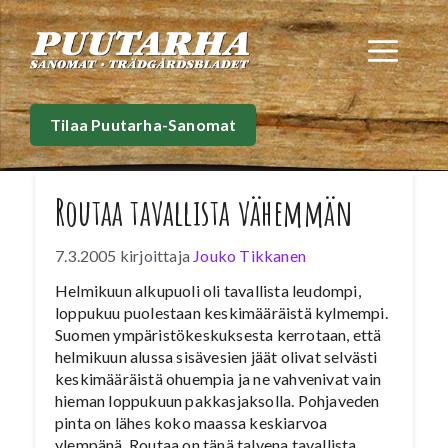
Siirry
sisältöön
Val
Tilaa Puutarha-Sanomat
Routaa tavallista vähemmän
7.3.2005
kirjoittaja
Jouko Tikkanen
Helmikuun alkupuoli oli tavallista leudompi,
loppukuu puolestaan keskimääräistä kylmempi.
Suomen ympäristökeskuksesta kerrotaan, että
helmikuun alussa sisävesien jäät olivat selvästi
keskimääräistä ohuempia ja ne vahvenivat vain
hieman loppukuun pakkasjaksolla. Pohjaveden
pinta on lähes koko maassa keskiarvoa
ylempänä. Routaa on tänä talvena tavallista