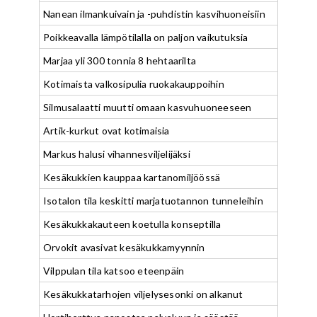
Nanean ilmankuivain ja -puhdistin kasvihuoneisiin
Poikkeavalla lämpötilalla on paljon vaikutuksia
Marjaa yli 300 tonnia 8 hehtaarilta
Kotimaista valkosipulia ruokakauppoihin
Silmusalaatti muutti omaan kasvuhuoneeseen
Artik-kurkut ovat kotimaisia
Markus halusi vihannesviljelijäksi
Kesäkukkien kauppaa kartanomiljöössä
Isotalon tila keskitti marjatuotannon tunneleihin
Kesäkukkakauteen koetulla konseptilla
Orvokit avasivat kesäkukkamyynnin
Vilppulan tila katsoo eteenpäin
Kesäkukkatarhojen viljelysesonki on alkanut