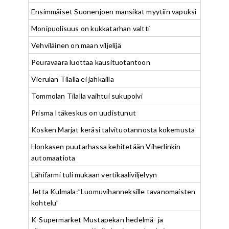
Ensimmäiset Suonenjoen mansikat myytiin vapuksi
Monipuolisuus on kukkatarhan valtti
Vehviläinen on maan viljelijä
Peuravaara luottaa kausituotantoon
Vierulan Tilalla ei jahkailla
Tommolan Tilalla vaihtui sukupolvi
Prisma Itäkeskus on uudistunut
Kosken Marjat keräsi talvituotannosta kokemusta
Honkasen puutarhassa kehitetään Viherlinkin
automaatiota
Lähifarmi tuli mukaan vertikaaliviljelyyn
Jetta Kulmala:”Luomuvihanneksille tavanomaisten
kohtelu”
K-Supermarket Mustapekan hedelmä- ja