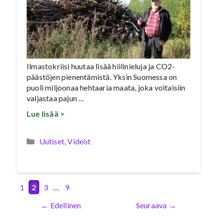
Ilmastokriisi huutaa lisää hiilinieluja ja CO2-
päästöjen pienentämistä. Yksin Suomessa on
puoli miljoonaa hehtaaria maata, joka voitaisiin
valjastaa pajun …
Lue lisää >
Kategoriat
Uutiset
,
Videot
Sivu
Sivu
Sivu
Sivu
1
2
3
…
9
←
Edellinen
Seuraava
→