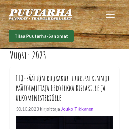
Siirry
sisältöön
Val
Tilaa Puutarha-Sanomat
Vuosi:
2023
ELO-säätiön ruokakulttuuripalkinnot
päätoimittaja Eeropekka Rislakille ja
ulkoministeriölle
30.10.2023
kirjoittaja
Jouko Tikkanen