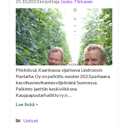
25.10.2023
kirjoittaja
Jouko Tikkanen
Piikkiössä, Kaarinassa sijaitseva Lindroosin
Puutarha Oy on palkittu vuoden 2023 parhaana
kasvihuonevihannesviljelmänä Suomessa.
Palkinto jaettiin keskiviikkona
Kauppapuutarhaliitto ry:n …
Lue lisää >
Kategoriat
Uutiset