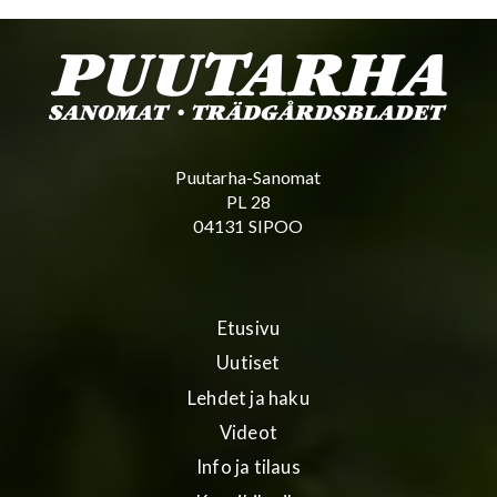
Puutarha-Sanomat
PL 28
04131 SIPOO
Etusivu
Uutiset
Lehdet ja haku
Videot
Info ja tilaus