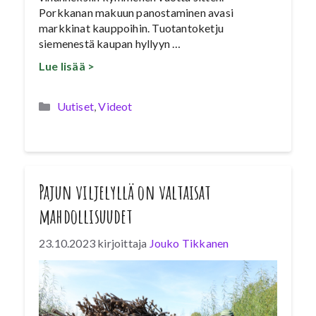
Porkkanan makuun panostaminen avasi
markkinat kauppoihin. Tuotantoketju
siemenestä kaupan hyllyyn …
Lue lisää >
Kategoriat
Uutiset
,
Videot
Pajun viljelyllä on valtaisat
mahdollisuudet
23.10.2023
kirjoittaja
Jouko Tikkanen