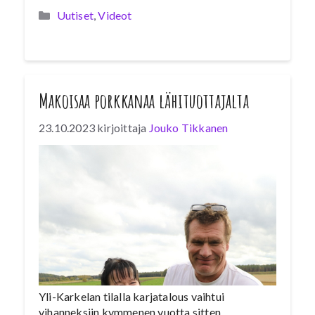
Kategoriat
Uutiset
,
Videot
Makoisaa porkkanaa lähituottajalta
23.10.2023
kirjoittaja
Jouko Tikkanen
Yli-Karkelan tilalla karjatalous vaihtui
vihanneksiin kymmenen vuotta sitten.