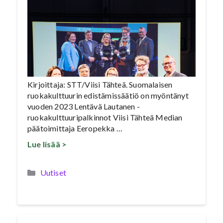
Kirjoittaja: STT/Viisi Tähteä. Suomalaisen
ruokakulttuurin edistämissäätiö on myöntänyt
vuoden 2023 Lentävä Lautanen -
ruokakulttuuripalkinnot Viisi Tähteä Median
päätoimittaja Eeropekka …
Lue lisää >
Kategoriat
Uutiset