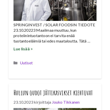
SPRINGINVEST / SOLAR FOODSIN TIEDOTE
23.10.20223 Maailmaa muuttuu, kun
proteiinintuotantoon ei tarvita enää
tuotantoeläimiä tai edes maataloutta. Tätä …
Lue lisää >
Kategoriat
Uutiset
Hullun oudot jättikasvikset kiehtovat
23.10.2023
kirjoittaja
Jouko Tikkanen