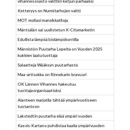
vihannesosasto valittiin ketjun parhaaksi
Ketteryys on Nurmitarhojen valtti
MOT mollasi mansikkatiloja
Mäntsälän sai uudistetun K-Citymarketin
Edullista lämpöä biolämpökontilla
Männistön Puutarha Lopelta on Vuoden 2025
kukkien laatutuottaja
Salaatteja Wääksyn puutarhasta
Maa-artisokka on Rinnekarin bravuuri
OK Lännen Vihannes hakeutuu
tuottajaorganisaatioksi
Alanteen marjatila tähtää ympärivuotiseen
tuotantoon
Lakstedtin puutarha elää ympäri vuoden
Kasvis-Kartano puhdistaa kaalia ympärivuoden