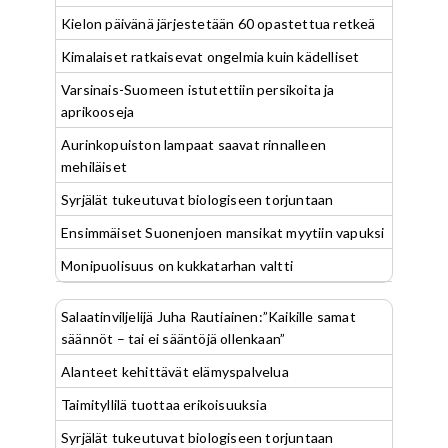
Kielon päivänä järjestetään 60 opastettua retkeä
Kimalaiset ratkaisevat ongelmia kuin kädelliset
Varsinais-Suomeen istutettiin persikoita ja
aprikooseja
Aurinkopuiston lampaat saavat rinnalleen
mehiläiset
Syrjälät tukeutuvat biologiseen torjuntaan
Ensimmäiset Suonenjoen mansikat myytiin vapuksi
Monipuolisuus on kukkatarhan valtti
Salaatinviljelijä Juha Rautiainen:”Kaikille samat
säännöt – tai ei sääntöjä ollenkaan”
Alanteet kehittävät elämyspalvelua
Taimityllilä tuottaa erikoisuuksia
Syrjälät tukeutuvat biologiseen torjuntaan