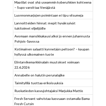
Maatilat ovat yhä useammin kyberuhkien kohteena
– Supo varoittaa Venäjästä
Luonnonmarjojen poimintaan ei tipu viisumeja
Lannoitteiden hinnat: mepit hyväksyivät
tukitoimet viljelijöille
Avomaan mansikkakausi alkoi jo ennen juhannusta
Pohjois-Savossa
Kotimainen salaatti kynnetään peltoon? – kaupan
hyllyssä ulkomainen tuote
Elintarvikemarkkinalain muutokset voimaan
22.6.2026
Annabelle on halutin perunalajike
Taimityllilä tuottaa erikoisuuksia
Ruokatiedon kasvujohtajaksi Marjukka Mattio
Fresh Servant vahvistaa kasvuaan ostamalla Bama
Fresh Cutsin