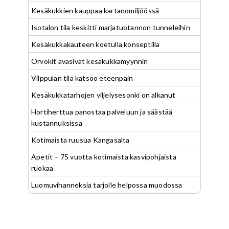
Kesäkukkien kauppaa kartanomiljöössä
Isotalon tila keskitti marjatuotannon tunneleihin
Kesäkukkakauteen koetulla konseptilla
Orvokit avasivat kesäkukkamyynnin
Vilppulan tila katsoo eteenpäin
Kesäkukkatarhojen viljelysesonki on alkanut
Hortiherttua panostaa palveluun ja säästää
kustannuksissa
Kotimaista ruusua Kangasalta
Apetit – 75 vuotta kotimaista kasvipohjaista
ruokaa
Luomuvihanneksia tarjolle helpossa muodossa