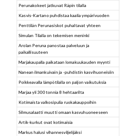
Perunakokeet jatkuvat Räpin tilalla
Kasvis-Kartano puhdistaa kaalia ympärivuoden
Penttilän Perunasiskot puhaltavat yhteen
Simulan Tilalla on tekemisen meninki
Arolan Peruna panostaa palveluun ja
paikallisuuteen
Marjakaupalla paikataan lomakuukauden myynti
Nanean ilmankuivain ja -puhdistin kasvihuoneisiin
Poikkeavalla lämpötilalla on paljon vaikutuksia
Marjaa yli 300 tonnia 8 hehtaarilta
Kotimaista valkosipulia ruokakauppoihin
Silmusalaatti muutti omaan kasvuhuoneeseen
Artik-kurkut ovat kotimaisia
Markus halusi vihannesviljelijäksi