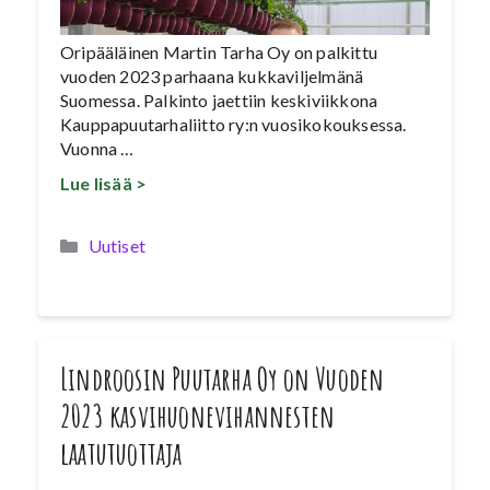
Oripääläinen Martin Tarha Oy on palkittu
vuoden 2023 parhaana kukkaviljelmänä
Suomessa. Palkinto jaettiin keskiviikkona
Kauppapuutarhaliitto ry:n vuosikokouksessa.
Vuonna …
Lue lisää >
Kategoriat
Uutiset
Lindroosin Puutarha Oy on Vuoden
2023 kasvihuonevihannesten
laatutuottaja