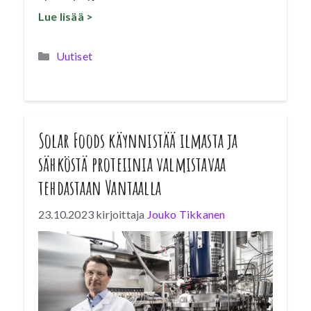
Lue lisää >
Kategoriat
Uutiset
Solar Foods käynnistää ilmasta ja
sähköstä proteiinia valmistavaa
tehdastaan Vantaalla
23.10.2023
kirjoittaja
Jouko Tikkanen