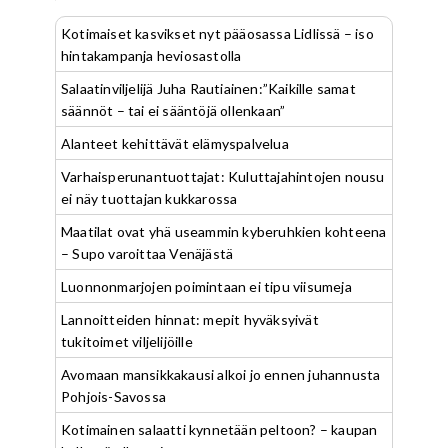
Kotimaiset kasvikset nyt pääosassa Lidlissä – iso
hintakampanja heviosastolla
Salaatinviljelijä Juha Rautiainen:”Kaikille samat
säännöt – tai ei sääntöjä ollenkaan”
Alanteet kehittävät elämyspalvelua
Varhaisperunantuottajat: Kuluttajahintojen nousu
ei näy tuottajan kukkarossa
Maatilat ovat yhä useammin kyberuhkien kohteena
– Supo varoittaa Venäjästä
Luonnonmarjojen poimintaan ei tipu viisumeja
Lannoitteiden hinnat: mepit hyväksyivät
tukitoimet viljelijöille
Avomaan mansikkakausi alkoi jo ennen juhannusta
Pohjois-Savossa
Kotimainen salaatti kynnetään peltoon? – kaupan