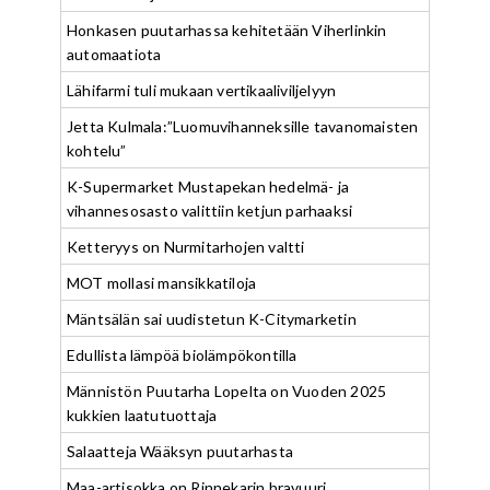
Honkasen puutarhassa kehitetään Viherlinkin
automaatiota
Lähifarmi tuli mukaan vertikaaliviljelyyn
Jetta Kulmala:”Luomuvihanneksille tavanomaisten
kohtelu”
K-Supermarket Mustapekan hedelmä- ja
vihannesosasto valittiin ketjun parhaaksi
Ketteryys on Nurmitarhojen valtti
MOT mollasi mansikkatiloja
Mäntsälän sai uudistetun K-Citymarketin
Edullista lämpöä biolämpökontilla
Männistön Puutarha Lopelta on Vuoden 2025
kukkien laatutuottaja
Salaatteja Wääksyn puutarhasta
Maa-artisokka on Rinnekarin bravuuri