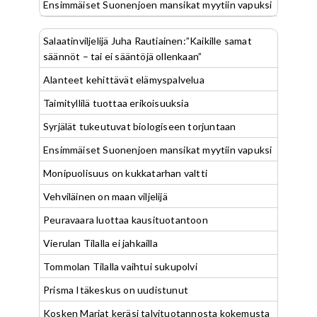
Ensimmäiset Suonenjoen mansikat myytiin vapuksi
Salaatinviljelijä Juha Rautiainen:”Kaikille samat
säännöt – tai ei sääntöjä ollenkaan”
Alanteet kehittävät elämyspalvelua
Taimityllilä tuottaa erikoisuuksia
Syrjälät tukeutuvat biologiseen torjuntaan
Ensimmäiset Suonenjoen mansikat myytiin vapuksi
Monipuolisuus on kukkatarhan valtti
Vehviläinen on maan viljelijä
Peuravaara luottaa kausituotantoon
Vierulan Tilalla ei jahkailla
Tommolan Tilalla vaihtui sukupolvi
Prisma Itäkeskus on uudistunut
Kosken Marjat keräsi talvituotannosta kokemusta