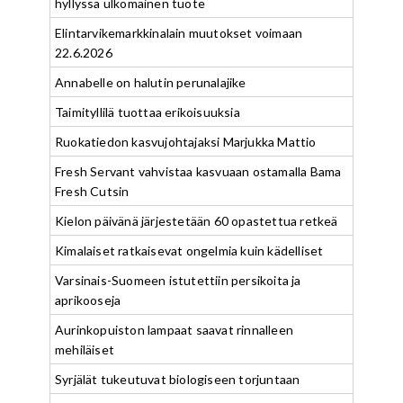
hyllyssä ulkomainen tuote
Elintarvikemarkkinalain muutokset voimaan
22.6.2026
Annabelle on halutin perunalajike
Taimityllilä tuottaa erikoisuuksia
Ruokatiedon kasvujohtajaksi Marjukka Mattio
Fresh Servant vahvistaa kasvuaan ostamalla Bama
Fresh Cutsin
Kielon päivänä järjestetään 60 opastettua retkeä
Kimalaiset ratkaisevat ongelmia kuin kädelliset
Varsinais-Suomeen istutettiin persikoita ja
aprikooseja
Aurinkopuiston lampaat saavat rinnalleen
mehiläiset
Syrjälät tukeutuvat biologiseen torjuntaan