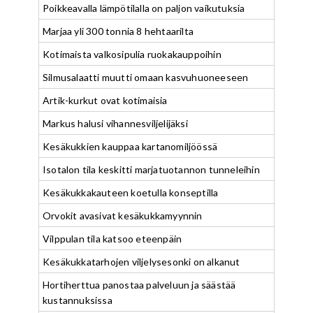
Poikkeavalla lämpötilalla on paljon vaikutuksia
Marjaa yli 300 tonnia 8 hehtaarilta
Kotimaista valkosipulia ruokakauppoihin
Silmusalaatti muutti omaan kasvuhuoneeseen
Artik-kurkut ovat kotimaisia
Markus halusi vihannesviljelijäksi
Kesäkukkien kauppaa kartanomiljöössä
Isotalon tila keskitti marjatuotannon tunneleihin
Kesäkukkakauteen koetulla konseptilla
Orvokit avasivat kesäkukkamyynnin
Vilppulan tila katsoo eteenpäin
Kesäkukkatarhojen viljelysesonki on alkanut
Hortiherttua panostaa palveluun ja säästää
kustannuksissa