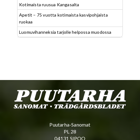
Kotimaista ruusua Kangasalta
Apetit – 75 vuotta kotimaista kasvipohjaista
ruokaa
Luomuvihanneksia tarjolle helpossa muodossa
Puutarha-Sanomat
PL 28
04131 SIPOO