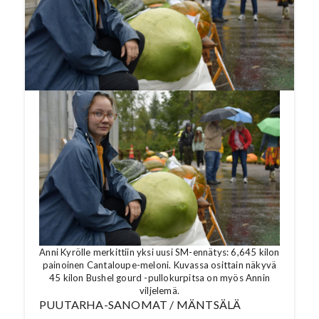
Lue koko artikkeli Puutarha-Sanomien
numerosta 9/2023. Katso tämän jutun
lopusta video Sepi-jättikurpitsan matkasta
Kurpitsakarnevaaleille 2010.
Anni Kyrölle merkittiin yksi uusi SM-ennätys: 6,645 kilon
painoinen Cantaloupe-meloni. Kuvassa osittain näkyvä
45 kilon Bushel gourd -pullokurpitsa on myös Annin
viljelemä.
PUUTARHA-SANOMAT / MÄNTSÄLÄ