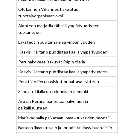
OK Lännen Vihannes hakeutuu
tuottajaorganisaatioksi
Alanteen marjatila tähtää ympärivuotiseen
tuotantoon
Lakstedtin puutarha elää ympäri vuoden
Kasvis-Kartano puhdistaa kaalia ympärivuoden
Perunakokeet jatkuvat Räpin tilalla
Kasvis-Kartano puhdistaa kaalia ympärivuoden
Penttilän Perunasiskot puhaltavat yhteen
Simulan Tilalla on tekemisen meninki
Arolan Peruna panostaa palveluun ja
paikallisuuteen
Marjakaupalla paikataan lomakuukauden myynti
Nanean ilmankuivain ja -puhdistin kasvihuoneisiin