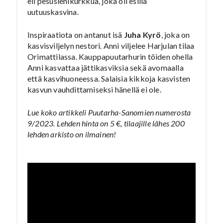
eli pesusienikurkkua, joka oli esillä
uutuuskasvina.
Inspiraatiota on antanut isä
Juha Kyrö
, joka on
kasvisviljelyn nestori. Anni viljelee Harjulan tilaa
Orimattilassa. Kauppapuutarhurin töiden ohella
Anni kasvattaa jättikasviksia sekä avomaalla
että kasvihuoneessa. Salaisia kikkoja kasvisten
kasvun vauhdittamiseksi hänellä ei ole.
Lue koko artikkeli Puutarha-Sanomien numerosta
9/2023. Lehden hinta on 5 €, tilaajille lähes 200
lehden arkisto on ilmainen!