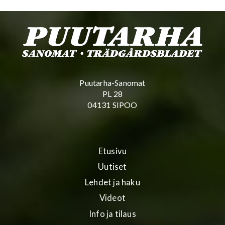
Puutarha-Sanomat
PL 28
04131 SIPOO
Etusivu
Uutiset
Lehdet ja haku
Videot
Info ja tilaus