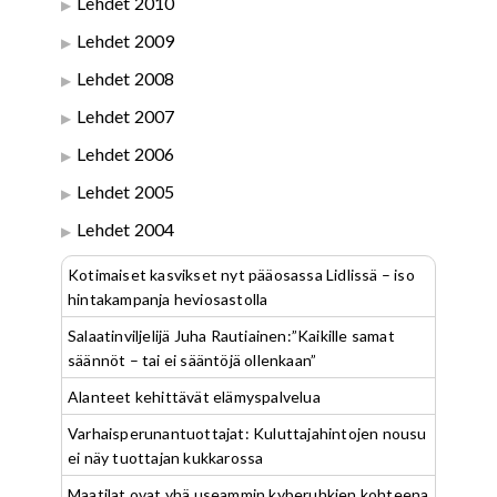
Lehdet 2010
Lehdet 2009
Lehdet 2008
Lehdet 2007
Lehdet 2006
Lehdet 2005
Lehdet 2004
Kotimaiset kasvikset nyt pääosassa Lidlissä – iso
hintakampanja heviosastolla
Salaatinviljelijä Juha Rautiainen:”Kaikille samat
säännöt – tai ei sääntöjä ollenkaan”
Alanteet kehittävät elämyspalvelua
Varhaisperunantuottajat: Kuluttajahintojen nousu
ei näy tuottajan kukkarossa
Maatilat ovat yhä useammin kyberuhkien kohteena