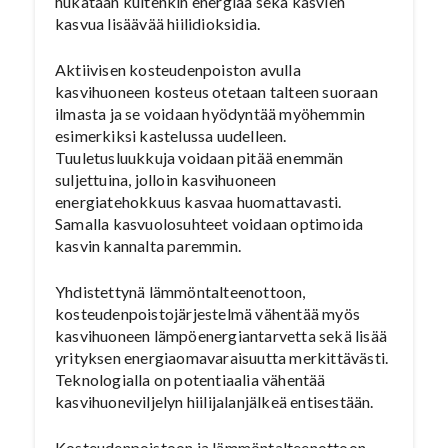
hukataan kuitenkin energiaa sekä kasvien
kasvua lisäävää hiilidioksidia.
Aktiivisen kosteudenpoiston avulla
kasvihuoneen kosteus otetaan talteen suoraan
ilmasta ja se voidaan hyödyntää myöhemmin
esimerkiksi kastelussa uudelleen.
Tuuletusluukkuja voidaan pitää enemmän
suljettuina, jolloin kasvihuoneen
energiatehokkuus kasvaa huomattavasti.
Samalla kasvuolosuhteet voidaan optimoida
kasvin kannalta paremmin.
Yhdistettynä lämmöntalteenottoon,
kosteudenpoistojärjestelmä vähentää myös
kasvihuoneen lämpöenergiantarvetta sekä lisää
yrityksen energiaomavaraisuutta merkittävästi.
Teknologialla on potentiaalia vähentää
kasvihuoneviljelyn hiilijalanjälkeä entisestään.
Kosteudenpoistoon ja lämmöntalteenottoon