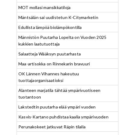
MOT mollasi mansikkatiloja
Mäntsälän sai uudistetun K-Citymarketin
Edullista lämpöä biolämpökontilla
Männistön Puutarha Lopelta on Vuoden 2025
kukkien laatutuottaja
Salaatteja Wääksyn puutarhasta
Maa-artisokka on Rinnekarin bravuuri
OK Lännen Vihannes hakeutuu
tuottajaorganisaatioksi
Alanteen marjatila tähtää ympärivuotiseen
tuotantoon
Lakstedtin puutarha elää ympäri vuoden
Kasvis-Kartano puhdistaa kaalia ympärivuoden
Perunakokeet jatkuvat Räpin tilalla