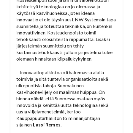
kehitettyä teknologiaa on jo olemassa ja
käytössä kasvihuoneissa, joten ideana
innovaatio ei ole täysin uusi. NW Systemsin tapa
suunnitella ja toteuttaa tekniikka, on kuitenkin
innovatiivinen. Kosteudenpoisto toimii
tehokkaasti olosuhteista riippumatta. Lisäksi
järjestelmän suunnittelu on tehty
kustannustehokkaasti, jolloin järjestelmä tulee
olemaan hinnaltaan kilpailukykyinen.
– Innovaatiopalkintoa oli hakemassa alalla
toimivia ja sitä tuntevia organisaatioita sekä
ulkopuolisia tahoja. Suomalainen
kasvihuoneviljely on maailman huippua. On
hienoa nähdä, että Suomessa osataan myös
innovoida ja kehittää uutta teknologiaa sekä
uusia viljelymenetelmiä, kertoo
Kauppapuutarhaliiton toiminnanjohtajan
sijainen
Lassi Remes.