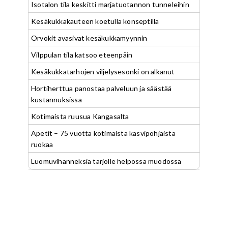
Isotalon tila keskitti marjatuotannon tunneleihin
Kesäkukkakauteen koetulla konseptilla
Orvokit avasivat kesäkukkamyynnin
Vilppulan tila katsoo eteenpäin
Kesäkukkatarhojen viljelysesonki on alkanut
Hortiherttua panostaa palveluun ja säästää
kustannuksissa
Kotimaista ruusua Kangasalta
Apetit – 75 vuotta kotimaista kasvipohjaista
ruokaa
Luomuvihanneksia tarjolle helpossa muodossa