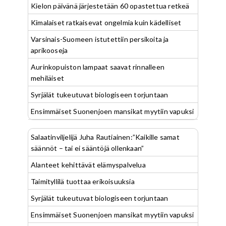
Kielon päivänä järjestetään 60 opastettua retkeä
Kimalaiset ratkaisevat ongelmia kuin kädelliset
Varsinais-Suomeen istutettiin persikoita ja
aprikooseja
Aurinkopuiston lampaat saavat rinnalleen
mehiläiset
Syrjälät tukeutuvat biologiseen torjuntaan
Ensimmäiset Suonenjoen mansikat myytiin vapuksi
Salaatinviljelijä Juha Rautiainen:”Kaikille samat
säännöt – tai ei sääntöjä ollenkaan”
Alanteet kehittävät elämyspalvelua
Taimityllilä tuottaa erikoisuuksia
Syrjälät tukeutuvat biologiseen torjuntaan
Ensimmäiset Suonenjoen mansikat myytiin vapuksi