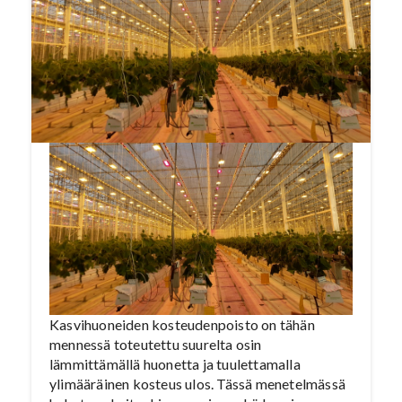
Kauppapuutarhaliiton järjestämässä Uuden
Tekniikan Päivässä. Palkinnon arvo on 2 000
euroa.
Kasvihuoneiden kosteudenpoisto on tähän
mennessä toteutettu suurelta osin
lämmittämällä huonetta ja tuulettamalla
ylimääräinen kosteus ulos. Tässä menetelmässä