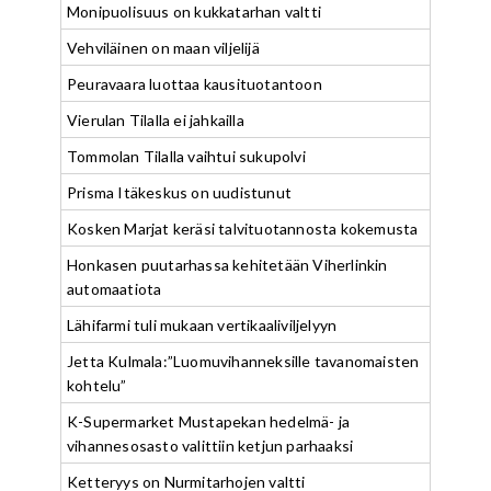
Monipuolisuus on kukkatarhan valtti
Vehviläinen on maan viljelijä
Peuravaara luottaa kausituotantoon
Vierulan Tilalla ei jahkailla
Tommolan Tilalla vaihtui sukupolvi
Prisma Itäkeskus on uudistunut
Kosken Marjat keräsi talvituotannosta kokemusta
Honkasen puutarhassa kehitetään Viherlinkin
automaatiota
Lähifarmi tuli mukaan vertikaaliviljelyyn
Jetta Kulmala:”Luomuvihanneksille tavanomaisten
kohtelu”
K-Supermarket Mustapekan hedelmä- ja
vihannesosasto valittiin ketjun parhaaksi
Ketteryys on Nurmitarhojen valtti