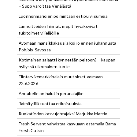
– Supo varoittaa Venäjästä
Luonnonmarjojen poimintaan ei tipu viisumeja
Lannoitteiden hinnat: mepit hyväksyivät
tukitoimet viljelijöille
Avomaan mansikkakausi alkoi jo ennen juhannusta
Pohjois-Savossa
Kotimainen salaatti kynnetään peltoon? – kaupan
hyllyssä ulkomainen tuote
Elintarvikemarkkinalain muutokset voimaan
22.6.2026
Annabelle on halutin perunalajike
Taimityllilä tuottaa erikoisuuksia
Ruokatiedon kasvujohtajaksi Marjukka Mattio
Fresh Servant vahvistaa kasvuaan ostamalla Bama
Fresh Cutsin