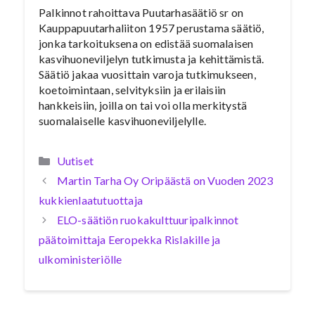
Palkinnot rahoittava Puutarhasäätiö sr on
Kauppapuutarhaliiton 1957 perustama säätiö,
jonka tarkoituksena on edistää suomalaisen
kasvihuoneviljelyn tutkimusta ja kehittämistä.
Säätiö jakaa vuosittain varoja tutkimukseen,
koetoimintaan, selvityksiin ja erilaisiin
hankkeisiin, joilla on tai voi olla merkitystä
suomalaiselle kasvihuoneviljelylle.
Kategoriat
Uutiset
Martin Tarha Oy Oripäästä on Vuoden 2023
kukkienlaatutuottaja
ELO-säätiön ruokakulttuuripalkinnot
päätoimittaja Eeropekka Rislakille ja
ulkoministeriölle