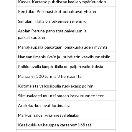
Kasvis-Kartano puhdistaa kaalia ympärivuoden
Penttilän Perunasiskot puhaltavat yhteen
Simulan Tilalla on tekemisen meninki
Arolan Peruna panostaa palveluun ja
paikallisuuteen
Marjakaupalla paikataan lomakuukauden myynti
Nanean ilmankuivain ja -puhdistin kasvihuoneisiin
Poikkeavalla lämpötilalla on paljon vaikutuksia
Marjaa yli 300 tonnia 8 hehtaarilta
Kotimaista valkosipulia ruokakauppoihin
Silmusalaatti muutti omaan kasvuhuoneeseen
Artik-kurkut ovat kotimaisia
Markus halusi vihannesviljelijäksi
Kesäkukkien kauppaa kartanomiljöössä