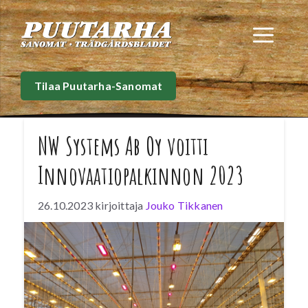
Siirry
sisältöön
Val
Tilaa Puutarha-Sanomat
NW Systems Ab Oy voitti
Innovaatiopalkinnon 2023
26.10.2023
kirjoittaja
Jouko Tikkanen
Vuoden 2023 Puutarha-alan
innovaatiopalkinnon on voittanut menetelmä
kasvihuoneilmaston optimointiin aktiivisella
kosteudenpoistolla ja lämmön talteenotolla.
Innovaation kehittäjä on NW Systems Ab Oy.
Palkinto jaettiin torstaina 26.10. Tampereella