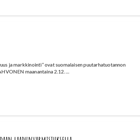
uvuus ja markkinointi” ovat suomalaisen puutarhatuotannon
 TAHVONEN maanantaina 2.12. …
idaan laadunvarmistuksella