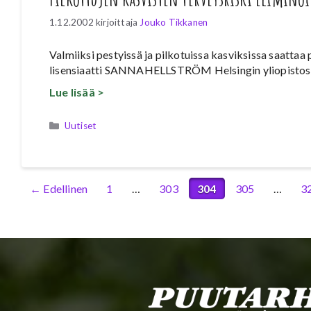
1.12.2002
kirjoittaja
Jouko Tikkanen
Valmiiksi pestyissä ja pilkotuissa kasviksissa saattaa 
lisensiaatti SANNAHELLSTRÖM Helsingin yliopistosta
Lue lisää >
Kategoriat
Uutiset
Sivu
Sivu
Sivu
Sivu
Si
←
Edellinen
1
…
303
304
305
…
3