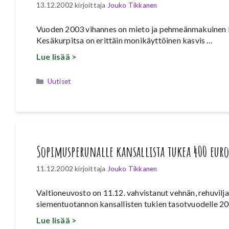
13.12.2002
kirjoittaja
Jouko Tikkanen
Vuoden 2003 vihannes on mieto ja pehmeänmakuinen ke
Kesäkurpitsa on erittäin monikäyttöinen kasvis …
Lue lisää >
Kategoriat
Uutiset
Sopimusperunalle kansallista tukea 400 eur
11.12.2002
kirjoittaja
Jouko Tikkanen
Valtioneuvosto on 11.12. vahvistanut vehnän, rehuvil
siementuotannon kansallisten tukien tasotvuodelle 2
Lue lisää >