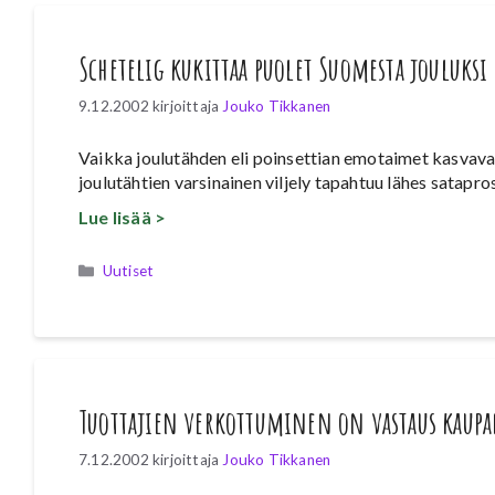
Schetelig kukittaa puolet Suomesta jouluksi
9.12.2002
kirjoittaja
Jouko Tikkanen
Vaikka joulutähden eli poinsettian emotaimet kasvava
joulutähtien varsinainen viljely tapahtuu lähes satapro
Lue lisää >
Kategoriat
Uutiset
Tuottajien verkottuminen on vastaus kaupa
7.12.2002
kirjoittaja
Jouko Tikkanen