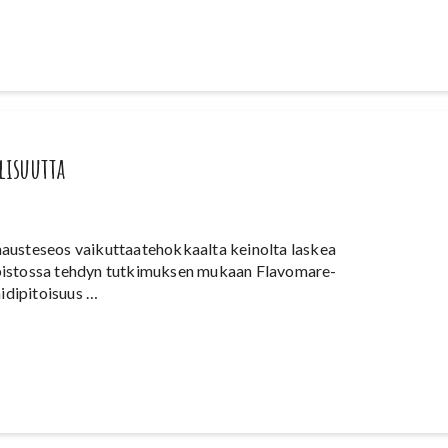
lisuutta
 mausteseos vaikuttaatehokkaalta keinolta laskea
iopistossa tehdyn tutkimuksen mukaan Flavomare-
idipitoisuus …