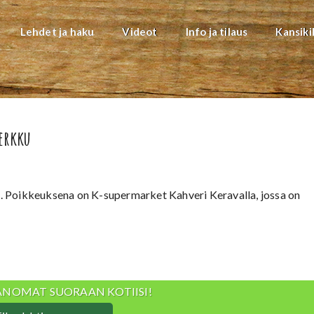
Lehdet ja haku
Videot
Info ja tilaus
Kansiki
erkku
a. Poikkeuksena on K-supermarket Kahveri Keravalla, jossa on
ANOMAT SUORAAN KOTIISI!