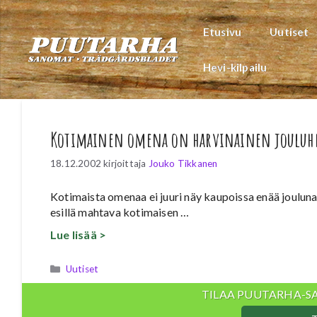
Siirry
sisältöön
Etusivu
Uutiset
Hevi-kilpailu
Kotimainen omena on harvinainen jouluh
18.12.2002
kirjoittaja
Jouko Tikkanen
Kotimaista omenaa ei juuri näy kaupoissa enää joulun
esillä mahtava kotimaisen …
Lue lisää >
Kategoriat
Uutiset
TILAA PUUTARHA-S