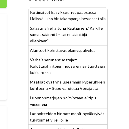
Kotimaiset kasvikset nyt pääosassa
Lidlissä – iso hintakampanja heviosastolla
Salaatinviljelijä Juha Rautiainen:”Kaikille
samat säännöt – tai ei sääntöjä
ollenkaan”
Alanteet kehittävät elämyspalvelua
Varhaisperunantuottajat:
Kuluttajahintojen nousu ei näy tuottajan
kukkarossa
Maatilat ovat yhä useammin kyberuhkien
kohteena – Supo varoittaa Venäjästä
Luonnonmarjojen poimintaan ei tipu
viisumeja
Lannoitteiden hinnat: mepit hyväksyivät
tukitoimet viljelijöille