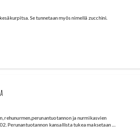
säkurpitsa. Se tunnetaan myös nimellä zucchini.
oa
jan, rehunurmen,perunantuotannon ja nurmikasvien
002. Perunantuotannon kansallista tukea maksetaan …