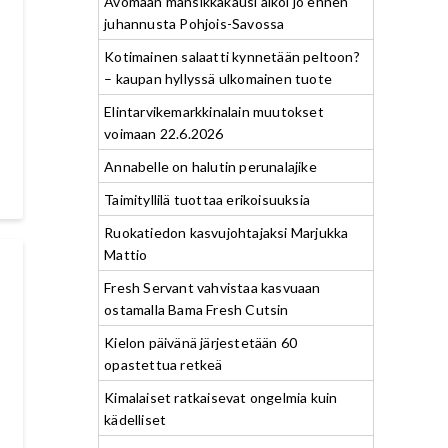
Avomaan mansikkakausi alkoi jo ennen
juhannusta Pohjois-Savossa
Kotimainen salaatti kynnetään peltoon?
– kaupan hyllyssä ulkomainen tuote
Elintarvikemarkkinalain muutokset
voimaan 22.6.2026
Annabelle on halutin perunalajike
Taimityllilä tuottaa erikoisuuksia
Ruokatiedon kasvujohtajaksi Marjukka
Mattio
Fresh Servant vahvistaa kasvuaan
ostamalla Bama Fresh Cutsin
Kielon päivänä järjestetään 60
opastettua retkeä
Kimalaiset ratkaisevat ongelmia kuin
kädelliset