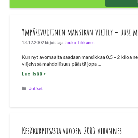
T
Ympärivuotinen mansikan viljely – uusi m
13.12.2002
kirjoittaja
Jouko Tikkanen
Kun nyt avomaalta saadaan mansikkaa 0,5 – 2 kiloa ne
viljelyssä mahdollisuus päästä jopa …
Lue lisää >
Kategoriat
Uutiset
Kesäkurpitsasta vuoden 2003 vihannes