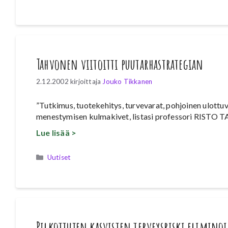
Tahvonen viitoitti puutarhastrategian
2.12.2002
kirjoittaja
Jouko Tikkanen
”Tutkimus, tuotekehitys, turvevarat, pohjoinen ulott
menestymisen kulmakivet, listasi professori RISTO
Lue lisää >
Kategoriat
Uutiset
Pilkottujen kasvisten terveysriski elimino