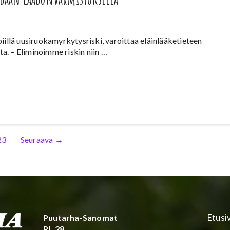
piillä uusiruokamyrkytysriski, varoittaa eläinlääketieteen
. – Eliminoimme riskin niin …
vu
23
Seuraava
→
Puutarha-Sanomat
Etusi
PL 28