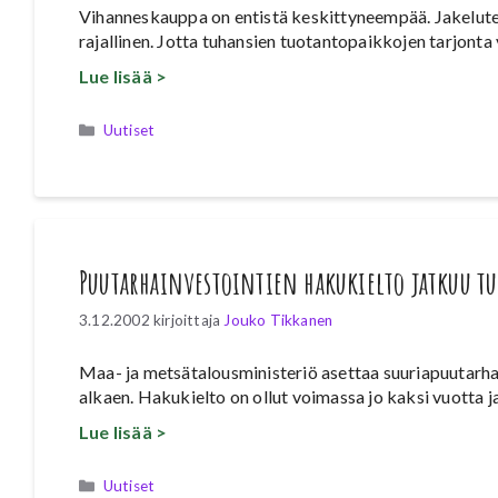
Vihanneskauppa on entistä keskittyneempää. Jakeluter
rajallinen. Jotta tuhansien tuotantopaikkojen tarjonta
Lue lisää >
Kategoriat
Uutiset
Puutarhainvestointien hakukielto jatkuu 
3.12.2002
kirjoittaja
Jouko Tikkanen
Maa- ja metsätalousministeriö asettaa suuriapuutarha
alkaen. Hakukielto on ollut voimassa jo kaksi vuotta j
Lue lisää >
Kategoriat
Uutiset