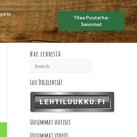
lpailu
Tilaa Puutarha-
Sanomat
Hae lehdistä
Lue Digilehtiä!
Uusimmat uutiset
Uusimmat videot