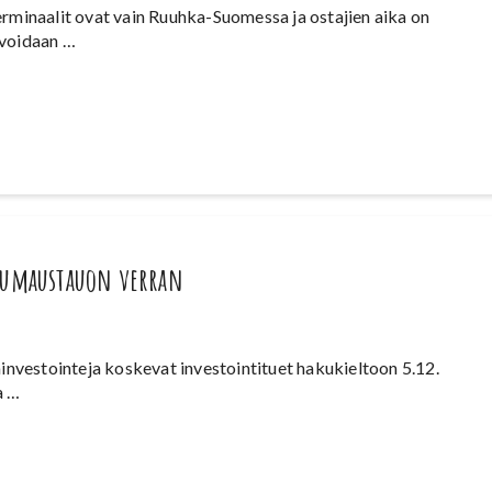
minaalit ovat vain Ruuhka-Suomessa ja ostajien aika on
 voidaan …
tuumaustauon verran
investointeja koskevat investointituet hakukieltoon 5.12.
a …