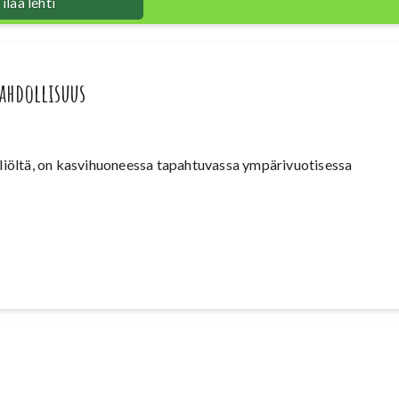
ilaa lehti
ahdollisuus
liöltä, on kasvihuoneessa tapahtuvassa ympärivuotisessa