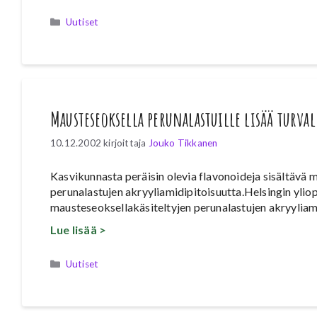
Kategoriat
Uutiset
Mausteseoksella perunalastuille lisää turval
10.12.2002
kirjoittaja
Jouko Tikkanen
Kasvikunnasta peräisin olevia flavonoideja sisältävä
perunalastujen akryyliamidipitoisuutta.Helsingin yl
mausteseoksellakäsiteltyjen perunalastujen akryyliam
Lue lisää >
Kategoriat
Uutiset