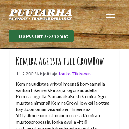
Siirry
sisältöön
Val
Tilaa Puutarha-Sanomat
Kemira Agrosta tuli GrowHow
11.2.2003
kirjoittaja
Jouko Tikkanen
Kemira uudistaa yritysilmeensä korvaamalla
vanhan liikemerkkinsä ja logonsauudella
Kemira-logolla. Samanaikaisesti Kemira Agro
muuttaa nimensä KemiraGrowHowksi ja ottaa
käyttöön oman visuaalisen ilmeensä.-
Yritysilmeenuudistaminen on osa Kemiran
muutosprosessia, jonka avulla yhtiö
pyrkiierottumaan kilpailijoistaan entistä