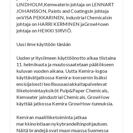
LINDHOLM,Kemwaterin johtaja on LENNART
JOHANSSON, Paints and Coatingsin johtaja
onVISA PEKKARINEN, Industrial Chemicalsin
johtaja on HARRI KERMINEN jaGrowHown
johtaja on HEIKKI SIRVIÖ.
Uusi ilme käyttöön tänään
Uuden yritysilmeen käyttöönotto alkaa tiistaina
11. helmikuuta ja muutossaatetaan päätökseen
kuluvan vuoden aikana. Uutta Kemira-logoa
käyttävätjatkossa Kemira-konsernin lisäksi
ensisijaisesti teollisuusasiakkaitapalvelevat
liiketoimintayksiköt Pulp&Paper Chemicals,
Kemwater jaIndustrial Chemicals. GrowHow
käyttää jatkossa Kemira GrowHow-tunnuksia.
Kemiran maaliliiketoiminta jatkaa
markkinointiaan nykybrandeihinpohjautuen.
Näitä brandejä ovat muun muassa Suomessa