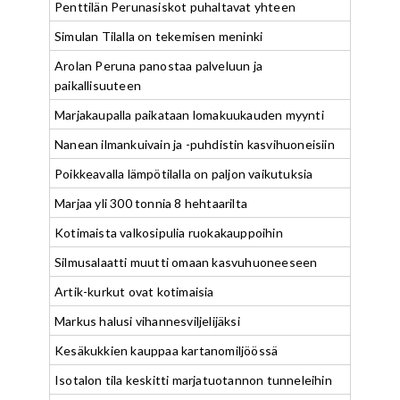
Penttilän Perunasiskot puhaltavat yhteen
Simulan Tilalla on tekemisen meninki
Arolan Peruna panostaa palveluun ja
paikallisuuteen
Marjakaupalla paikataan lomakuukauden myynti
Nanean ilmankuivain ja -puhdistin kasvihuoneisiin
Poikkeavalla lämpötilalla on paljon vaikutuksia
Marjaa yli 300 tonnia 8 hehtaarilta
Kotimaista valkosipulia ruokakauppoihin
Silmusalaatti muutti omaan kasvuhuoneeseen
Artik-kurkut ovat kotimaisia
Markus halusi vihannesviljelijäksi
Kesäkukkien kauppaa kartanomiljöössä
Isotalon tila keskitti marjatuotannon tunneleihin