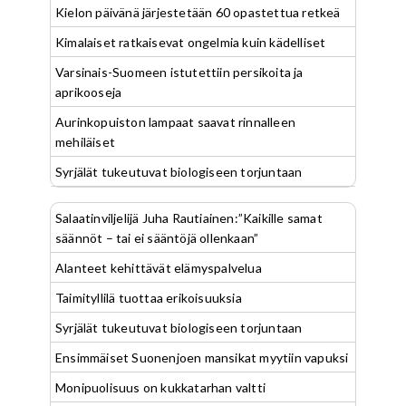
Kielon päivänä järjestetään 60 opastettua retkeä
Kimalaiset ratkaisevat ongelmia kuin kädelliset
Varsinais-Suomeen istutettiin persikoita ja
aprikooseja
Aurinkopuiston lampaat saavat rinnalleen
mehiläiset
Syrjälät tukeutuvat biologiseen torjuntaan
Salaatinviljelijä Juha Rautiainen:”Kaikille samat
säännöt – tai ei sääntöjä ollenkaan”
Alanteet kehittävät elämyspalvelua
Taimityllilä tuottaa erikoisuuksia
Syrjälät tukeutuvat biologiseen torjuntaan
Ensimmäiset Suonenjoen mansikat myytiin vapuksi
Monipuolisuus on kukkatarhan valtti