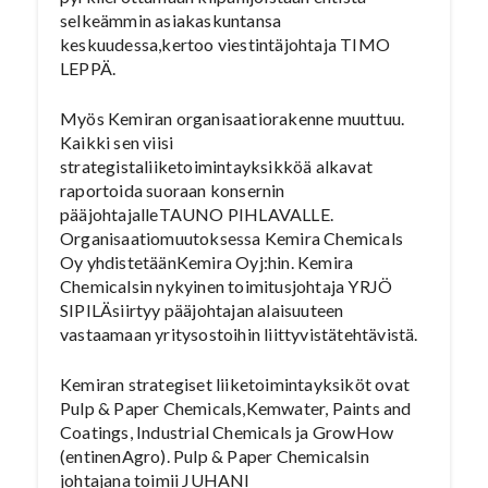
selkeämmin asiakaskuntansa
keskuudessa,kertoo viestintäjohtaja TIMO
LEPPÄ.
Myös Kemiran organisaatiorakenne muuttuu.
Kaikki sen viisi
strategistaliiketoimintayksikköä alkavat
raportoida suoraan konsernin
pääjohtajalleTAUNO PIHLAVALLE.
Organisaatiomuutoksessa Kemira Chemicals
Oy yhdistetäänKemira Oyj:hin. Kemira
Chemicalsin nykyinen toimitusjohtaja YRJÖ
SIPILÄsiirtyy pääjohtajan alaisuuteen
vastaamaan yritysostoihin liittyvistätehtävistä.
Kemiran strategiset liiketoimintayksiköt ovat
Pulp & Paper Chemicals,Kemwater, Paints and
Coatings, Industrial Chemicals ja GrowHow
(entinenAgro). Pulp & Paper Chemicalsin
johtajana toimii JUHANI