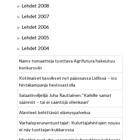
Lehdet 2008
Lehdet 2007
Lehdet 2006
Lehdet 2005
Lehdet 2004
Nams-tomaatteja tuottava Agrifutura hakeutuu
konkurssiin
Kotimaiset kasvikset nyt pääosassa Lidlissä – iso
hintakampanja heviosastolla
Salaatinviljelijä Juha Rautiainen:”Kaikille samat
säännöt – tai ei sääntöjä ollenkaan”
Alanteet kehittävät elämyspalvelua
Varhaisperunantuottajat: Kuluttajahintojen nousu
ei näy tuottajan kukkarossa
Maatilat ovat yhä useammin kyberuhkien kohteena