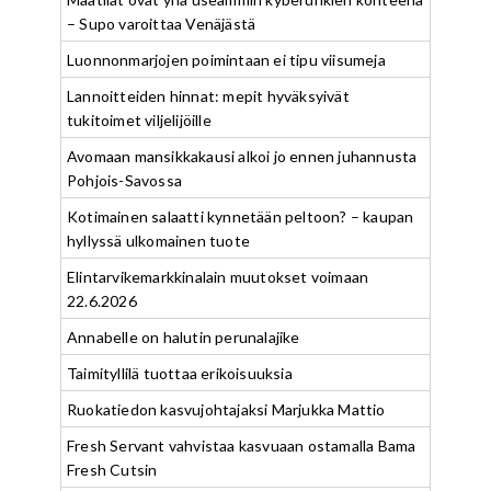
– Supo varoittaa Venäjästä
Luonnonmarjojen poimintaan ei tipu viisumeja
Lannoitteiden hinnat: mepit hyväksyivät
tukitoimet viljelijöille
Avomaan mansikkakausi alkoi jo ennen juhannusta
Pohjois-Savossa
Kotimainen salaatti kynnetään peltoon? – kaupan
hyllyssä ulkomainen tuote
Elintarvikemarkkinalain muutokset voimaan
22.6.2026
Annabelle on halutin perunalajike
Taimityllilä tuottaa erikoisuuksia
Ruokatiedon kasvujohtajaksi Marjukka Mattio
Fresh Servant vahvistaa kasvuaan ostamalla Bama
Fresh Cutsin