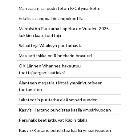
Mäntsälän sai uudistetun K-Citymarketin
Edullista lämpöä biolämpökontilla
Männistön Puutarha Lopelta on Vuoden 2025
kukkien laatutuottaja
Salaatteja Wääksyn puutarhasta
Maa-artisokka on Rinnekarin bravuuri
OK Lännen Vihannes hakeutuu
tuottajaorganisaatioksi
Alanteen marjatila tähtää ympärivuotiseen
tuotantoon
Lakstedtin puutarha elää ympäri vuoden
Kasvis-Kartano puhdistaa kaalia ympärivuoden
Perunakokeet jatkuvat Räpin tilalla
Kasvis-Kartano puhdistaa kaalia ympärivuoden