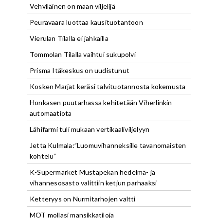
Vehviläinen on maan viljelijä
Peuravaara luottaa kausituotantoon
Vierulan Tilalla ei jahkailla
Tommolan Tilalla vaihtui sukupolvi
Prisma Itäkeskus on uudistunut
Kosken Marjat keräsi talvituotannosta kokemusta
Honkasen puutarhassa kehitetään Viherlinkin
automaatiota
Lähifarmi tuli mukaan vertikaaliviljelyyn
Jetta Kulmala:”Luomuvihanneksille tavanomaisten
kohtelu”
K-Supermarket Mustapekan hedelmä- ja
vihannesosasto valittiin ketjun parhaaksi
Ketteryys on Nurmitarhojen valtti
MOT mollasi mansikkatiloja