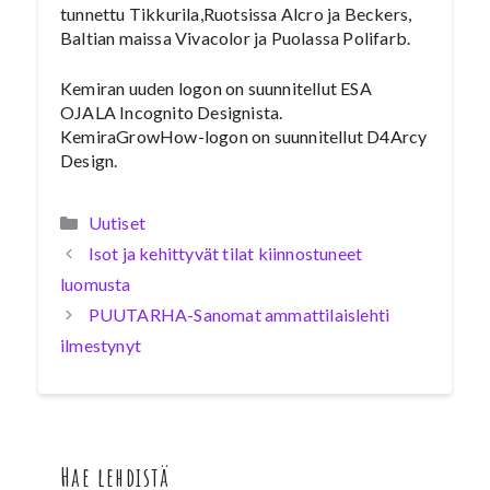
tunnettu Tikkurila,Ruotsissa Alcro ja Beckers,
Baltian maissa Vivacolor ja Puolassa Polifarb.
Kemiran uuden logon on suunnitellut ESA
OJALA Incognito Designista.
KemiraGrowHow-logon on suunnitellut D4Arcy
Design.
Kategoriat
Uutiset
Isot ja kehittyvät tilat kiinnostuneet
luomusta
PUUTARHA-Sanomat ammattilaislehti
ilmestynyt
Hae lehdistä