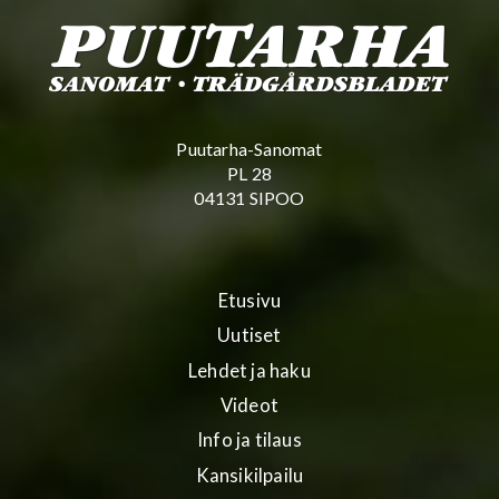
Puutarha-Sanomat
PL 28
04131 SIPOO
Etusivu
Uutiset
Lehdet ja haku
Videot
Info ja tilaus
Kansikilpailu