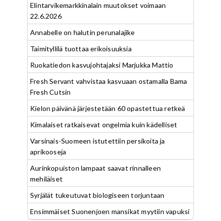
Elintarvikemarkkinalain muutokset voimaan
22.6.2026
Annabelle on halutin perunalajike
Taimityllilä tuottaa erikoisuuksia
Ruokatiedon kasvujohtajaksi Marjukka Mattio
Fresh Servant vahvistaa kasvuaan ostamalla Bama
Fresh Cutsin
Kielon päivänä järjestetään 60 opastettua retkeä
Kimalaiset ratkaisevat ongelmia kuin kädelliset
Varsinais-Suomeen istutettiin persikoita ja
aprikooseja
Aurinkopuiston lampaat saavat rinnalleen
mehiläiset
Syrjälät tukeutuvat biologiseen torjuntaan
Ensimmäiset Suonenjoen mansikat myytiin vapuksi