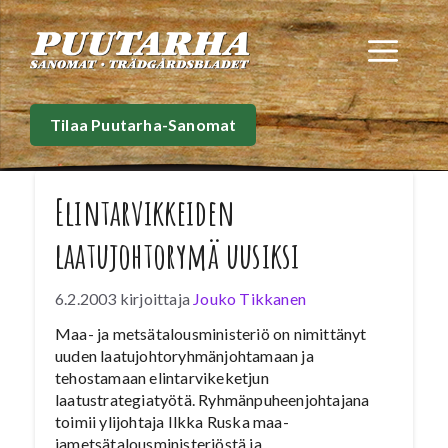
Siirry
sisältöön
Val
Tilaa Puutarha-Sanomat
Elintarvikkeiden
laatujohtorymä uusiksi
6.2.2003
kirjoittaja
Jouko Tikkanen
Maa- ja metsätalousministeriö on nimittänyt
uuden laatujohtoryhmänjohtamaan ja
tehostamaan elintarvikeketjun
laatustrategiatyötä. Ryhmänpuheenjohtajana
toimii ylijohtaja Ilkka Ruska maa-
jametsätalousministeriöstä ja