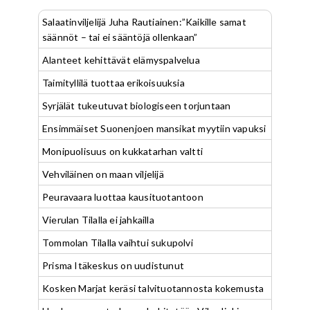
Salaatinviljelijä Juha Rautiainen:”Kaikille samat
säännöt – tai ei sääntöjä ollenkaan”
Alanteet kehittävät elämyspalvelua
Taimityllilä tuottaa erikoisuuksia
Syrjälät tukeutuvat biologiseen torjuntaan
Ensimmäiset Suonenjoen mansikat myytiin vapuksi
Monipuolisuus on kukkatarhan valtti
Vehviläinen on maan viljelijä
Peuravaara luottaa kausituotantoon
Vierulan Tilalla ei jahkailla
Tommolan Tilalla vaihtui sukupolvi
Prisma Itäkeskus on uudistunut
Kosken Marjat keräsi talvituotannosta kokemusta