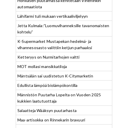
Honkasen puutarhassa kehitetään Viherlinkin
automaatiota
Lähifarmi tuli mukaan vertikaaliviljelyyn
Jetta Kulmala:”Luomuvihanneksille tavanomaisten
kohtelu”
K-Supermarket Mustapekan hedelmä- ja
vihannesosasto valittiin ketjun parhaaksi
Ketteryys on Nurmitarhojen valtti
MOT mollasi mansikkatiloja
Mäntsälän sai uudistetun K-Citymarketin
Edullista lämpöä biolämpökontilla
Männistön Puutarha Lopelta on Vuoden 2025
kukkien laatutuottaja
Salaatteja Wääksyn puutarhasta
Maa-artisokka on Rinnekarin bravuuri