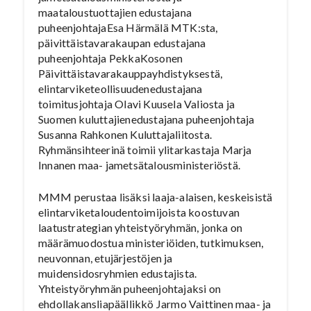
maataloustuottajien edustajana
puheenjohtajaEsa Härmälä MTK:sta,
päivittäistavarakaupan edustajana
puheenjohtaja PekkaKosonen
Päivittäistavarakauppayhdistyksestä,
elintarviketeollisuudenedustajana
toimitusjohtaja Olavi Kuusela Valiosta ja
Suomen kuluttajienedustajana puheenjohtaja
Susanna Rahkonen Kuluttajaliitosta.
Ryhmänsihteerinä toimii ylitarkastaja Marja
Innanen maa- jametsätalousministeriöstä.
MMM perustaa lisäksi laaja-alaisen, keskeisistä
elintarviketaloudentoimijoista koostuvan
laatustrategian yhteistyöryhmän, jonka on
määrämuodostua ministeriöiden, tutkimuksen,
neuvonnan, etujärjestöjen ja
muidensidosryhmien edustajista.
Yhteistyöryhmän puheenjohtajaksi on
ehdollakansliapäällikkö Jarmo Vaittinen maa- ja