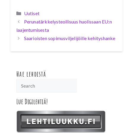
Kategoriat
Uutiset
Perunatärkkelysteollisuus huolissaan EU:n
laajentumisesta
Saarioisten sopimusviljelijöille kehityshanke
Hae lehdistä
Lue Digilehtiä!