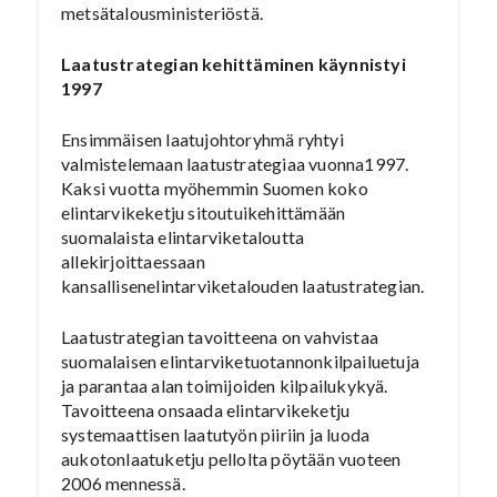
metsätalousministeriöstä.
Laatustrategian kehittäminen käynnistyi
1997
Ensimmäisen laatujohtoryhmä ryhtyi
valmistelemaan laatustrategiaa vuonna1997.
Kaksi vuotta myöhemmin Suomen koko
elintarvikeketju sitoutuikehittämään
suomalaista elintarviketaloutta
allekirjoittaessaan
kansallisenelintarviketalouden laatustrategian.
Laatustrategian tavoitteena on vahvistaa
suomalaisen elintarviketuotannonkilpailuetuja
ja parantaa alan toimijoiden kilpailukykyä.
Tavoitteena onsaada elintarvikeketju
systemaattisen laatutyön piiriin ja luoda
aukotonlaatuketju pellolta pöytään vuoteen
2006 mennessä.