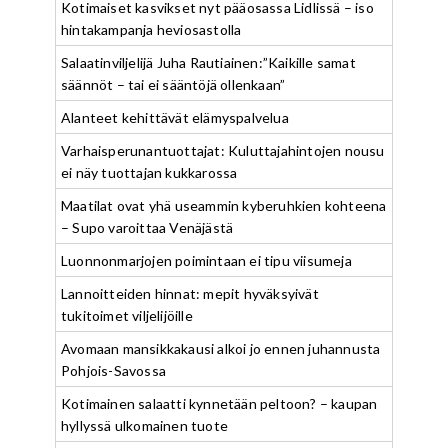
Kotimaiset kasvikset nyt pääosassa Lidlissä – iso
hintakampanja heviosastolla
Salaatinviljelijä Juha Rautiainen:”Kaikille samat
säännöt – tai ei sääntöjä ollenkaan”
Alanteet kehittävät elämyspalvelua
Varhaisperunantuottajat: Kuluttajahintojen nousu
ei näy tuottajan kukkarossa
Maatilat ovat yhä useammin kyberuhkien kohteena
– Supo varoittaa Venäjästä
Luonnonmarjojen poimintaan ei tipu viisumeja
Lannoitteiden hinnat: mepit hyväksyivät
tukitoimet viljelijöille
Avomaan mansikkakausi alkoi jo ennen juhannusta
Pohjois-Savossa
Kotimainen salaatti kynnetään peltoon? – kaupan
hyllyssä ulkomainen tuote