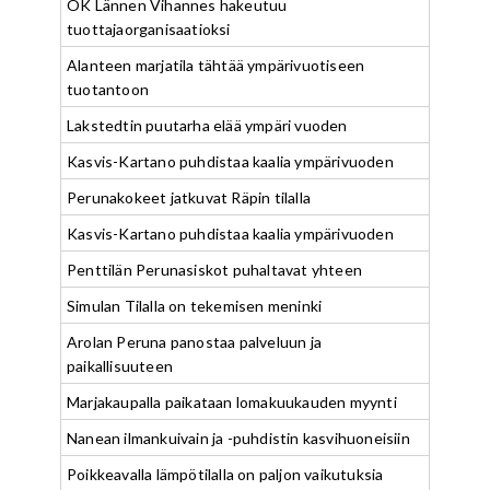
OK Lännen Vihannes hakeutuu
tuottajaorganisaatioksi
Alanteen marjatila tähtää ympärivuotiseen
tuotantoon
Lakstedtin puutarha elää ympäri vuoden
Kasvis-Kartano puhdistaa kaalia ympärivuoden
Perunakokeet jatkuvat Räpin tilalla
Kasvis-Kartano puhdistaa kaalia ympärivuoden
Penttilän Perunasiskot puhaltavat yhteen
Simulan Tilalla on tekemisen meninki
Arolan Peruna panostaa palveluun ja
paikallisuuteen
Marjakaupalla paikataan lomakuukauden myynti
Nanean ilmankuivain ja -puhdistin kasvihuoneisiin
Poikkeavalla lämpötilalla on paljon vaikutuksia