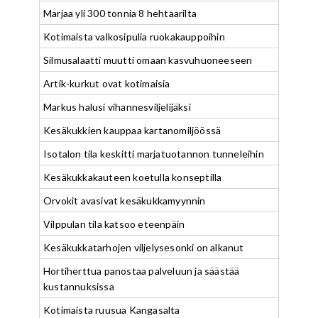
Marjaa yli 300 tonnia 8 hehtaarilta
Kotimaista valkosipulia ruokakauppoihin
Silmusalaatti muutti omaan kasvuhuoneeseen
Artik-kurkut ovat kotimaisia
Markus halusi vihannesviljelijäksi
Kesäkukkien kauppaa kartanomiljöössä
Isotalon tila keskitti marjatuotannon tunneleihin
Kesäkukkakauteen koetulla konseptilla
Orvokit avasivat kesäkukkamyynnin
Vilppulan tila katsoo eteenpäin
Kesäkukkatarhojen viljelysesonki on alkanut
Hortiherttua panostaa palveluun ja säästää
kustannuksissa
Kotimaista ruusua Kangasalta