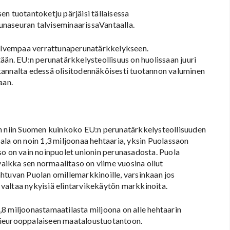
n tuotantoketju pärjäisi tällaisessa
unaseuran talviseminaarissaVantaalla.
 halvempaa verrattunaperunatärkkelykseen.
ään. EU:n perunatärkkelysteollisuus on huolissaan juuri
kannalta edessä olisitodennäköisesti tuotannon valuminen
aan.
on niin Suomen kuinkoko EU:n perunatärkkelysteollisuuden
ala on noin 1,3 miljoonaa hehtaaria, yksin Puolassaon
so on vain noinpuolet unionin perunasadosta. Puola
 vaikka sen normaalitaso on viime vuosina ollut
htuvan Puolan omillemarkkinoille, varsinkaan jos
valtaa nykyisiä elintarvikekäytön markkinoita.
8 miljoonastamaatilasta miljoona on alle hehtaarin
sieurooppalaiseen maataloustuotantoon.