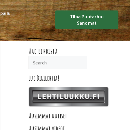
lpailu
Tilaa Puutarha-
Sanomat
Hae lehdistä
Lue Digilehtiä!
Uusimmat uutiset
Uusimmat videot