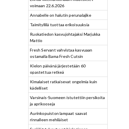
voimaan 22.6.2026
Annabelle on halutin perunalajike
Taimityllilä tuottaa erikoisuuksia
Ruokatiedon kasvujohtajaksi Marjukka
Mattio
Fresh Servant vahvistaa kasvuaan
ostamalla Bama Fresh Cutsin
Kielon päivänä järjestetään 60
opastettua retkeä
Kimalaiset ratkaisevat ongelmia kuin
kädelliset
Varsinais-Suomeen istutettiin persikoita
ja aprikooseja
Aurinkopuiston lampaat saavat
rinnalleen mehiläiset