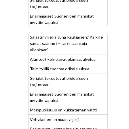
Syrjälät tukeutuvat biologiseen
torjuntaan
Ensimmäiset Suonenjoen mansikat
myytiin vapuksi
Salaatinviljelijä Juha Rautiainen:”Kaikille
samat säännöt – tai ei sääntöjä
ollenkaan”
Alanteet kehittävät elämyspalvelua
Taimityllilä tuottaa erikoisuuksia
Syrjälät tukeutuvat biologiseen
torjuntaan
Ensimmäiset Suonenjoen mansikat
myytiin vapuksi
Monipuolisuus on kukkatarhan valtti
Vehviläinen on maan viljelijä
Peuravaara luottaa kausituotantoon