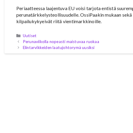
Periaatteessa laajentuva EU voisi tarjota entistä suure
perunatärkkelysteollisuudelle. OssiPaakin mukaan sekä 
kilpailukykyeivät riitä vientimarkkinoille.
Kategoriat
Uutiset
Perunaviikolla nopeasti maistuvaa ruokaa
Elintarvikkeiden laatujohtorymä uusiksi