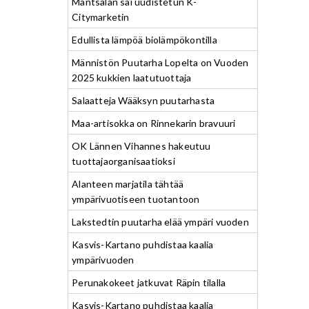
Mäntsälän sai uudistetun K-
Citymarketin
Edullista lämpöä biolämpökontilla
Männistön Puutarha Lopelta on Vuoden
2025 kukkien laatutuottaja
Salaatteja Wääksyn puutarhasta
Maa-artisokka on Rinnekarin bravuuri
OK Lännen Vihannes hakeutuu
tuottajaorganisaatioksi
Alanteen marjatila tähtää
ympärivuotiseen tuotantoon
Lakstedtin puutarha elää ympäri vuoden
Kasvis-Kartano puhdistaa kaalia
ympärivuoden
Perunakokeet jatkuvat Räpin tilalla
Kasvis-Kartano puhdistaa kaalia