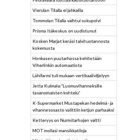
Vierulan Tilalla ei jahkailla
Tommolan Tilalla vaihtui sukupolvi
Prisma Itäkeskus on uudistunut
Kosken Marjat keräsi talvituotannosta
kokemusta
Honkasen puutarhassa kehitetään
Viherlinkin automaatiota
Lähifarmi tuli mukaan vertikaaliviljelyyn
Jetta Kulmala:”Luomuvihanneksille
tavanomaisten kohtelu”
K-Supermarket Mustapekan hedelmä- ja
vihannesosasto valittiin ketjun parhaaksi
Ketteryys on Nurmitarhojen valtti
MOT mollasi mansikkatiloja