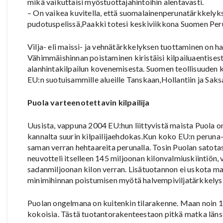
mikä vaikuttaisi myöstuottajahintoihin alentavasti.
– On vaikea kuvitella, että suomalainenperunatärkkelykse
pudotuspelissä,Paakki totesi keskiviikkona Suomen Per
Vilja- eli maissi- ja vehnätärkkelyksen tuottaminen on
Vähimmäishinnan poistaminen kiristäisi kilpailuaentisest
alanhintakilpailun kovenemisesta. Suomen teollisuuden 
EU:n suotuisammille alueille Tanskaan,Hollantiin ja Saks
Puola varteenotettavin kilpailija
Uusista, vappuna 2004 EU:hun liittyvistä maista Puola 
kannalta suurin kilpailijaehdokas.Kun koko EU:n peruna-
saman verran hehtaareita perunalla. Tosin Puolan satota
neuvotteli itselleen 145 miljoonan kilonvalmiuskiintiön,
sadanmiljoonan kilon verran. Lisätuotannon ei uskota ma
minimihinnan poistumisen myötä halvempiviljatärkkelys 
Puolan ongelmana on kuitenkin tilarakenne. Maan noin 1,
kokoisia. Tästä tuotantorakenteestaon pitkä matka län