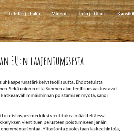
Lehdet ja haku
Videot
Info ja tilaus
Kansiki
aan EU:n laajentumisesta
s uhkaaperunatärkkelysteollisuutta. Ehdotetuista
en. Sekä unionin että Suomen alan teollisuusvastustavat
in katkeaavähimmäishinnan poistamisen myötä, sanoi
ttu toisiinsaesimerkiksi vientitukea määriteltäessä.
kelyksen vientituen perusteen poistumiseen janäin
i enemmäntarjontaa. Ylitarjonta puolestaan laskee hintoja,