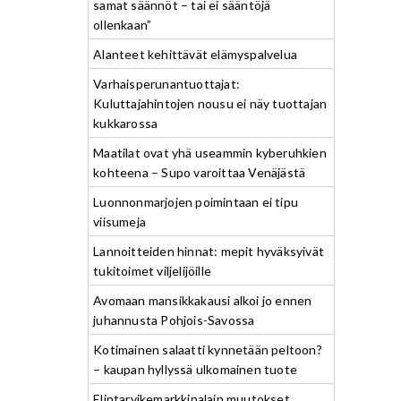
samat säännöt – tai ei sääntöjä
ollenkaan”
Alanteet kehittävät elämyspalvelua
Varhaisperunantuottajat:
Kuluttajahintojen nousu ei näy tuottajan
kukkarossa
Maatilat ovat yhä useammin kyberuhkien
kohteena – Supo varoittaa Venäjästä
Luonnonmarjojen poimintaan ei tipu
viisumeja
Lannoitteiden hinnat: mepit hyväksyivät
tukitoimet viljelijöille
Avomaan mansikkakausi alkoi jo ennen
juhannusta Pohjois-Savossa
Kotimainen salaatti kynnetään peltoon?
– kaupan hyllyssä ulkomainen tuote
Elintarvikemarkkinalain muutokset