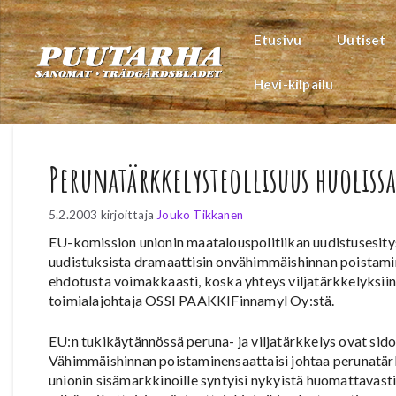
Siirry
sisältöön
Etusivu
Uutiset
Hevi-kilpailu
Perunatärkkelysteollisuus huoliss
5.2.2003
kirjoittaja
Jouko Tikkanen
EU-komission unionin maatalouspolitiikan uudistusesity
uudistuksista dramaattisin onvähimmäishinnan poistamin
ehdotusta voimakkaasti, koska yhteys viljatärkkelyksi
toimialajohtaja OSSI PAAKKIFinnamyl Oy:stä.
EU:n tukikäytännössä peruna- ja viljatärkkelys ovat sido
Vähimmäishinnan poistaminensaattaisi johtaa perunatärk
unionin sisämarkkinoille syntyisi nykyistä huomattavast