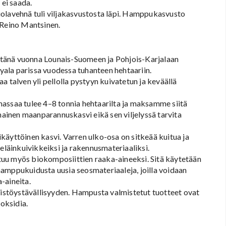
 ei saada.
uolavehnä tuli viljakasvustosta läpi. Hamppukasvusto
 Reino Mantsinen.
tänä vuonna Lounais-Suomeen ja Pohjois-Karjalaan
lyala parissa vuodessa tuhanteen hehtaariin.
aa talven yli pellolla pystyyn kuivatetun ja keväällä
assaa tulee 4–8 tonnia hehtaarilta ja maksamme siitä
omainen maanparannuskasvi eikä sen viljelyssä tarvita
ttöinen kasvi. Varren ulko-osa on sitkeää kuitua ja
eläinkuivikkeiksi ja rakennusmateriaaliksi.
uu myös biokomposiittien raaka-aineeksi. Sitä käytetään
ppukuidusta uusia seosmateriaaleja, joilla voidaan
-aineita.
stöystävällisyyden. Hampusta valmistetut tuotteet ovat
ioksidia.