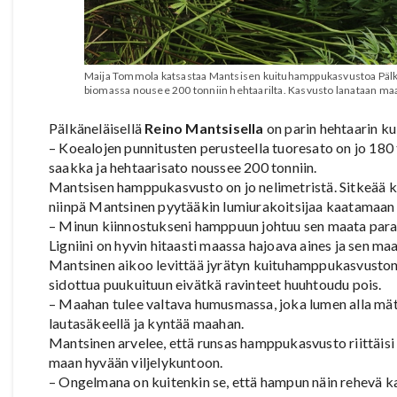
Maija Tommola katsastaa Mantsisen kuituhamppukasvustoa Pälkä
biomassa nousee 200 tonniin hehtaarilta. Kasvusto lanataan m
Pälkäneläisellä
Reino Mantsisella
on parin hehtaarin k
– Koealojen punnitusten perusteella tuoresato on jo 180 
saakka ja hehtaarisato noussee 200 tonniin.
Mantsisen hamppukasvusto on jo nelimetristä. Sitkeää k
niinpä Mantsinen pyytääkin lumiurakoitsijaa kaatamaan
– Minun kiinnostukseni hamppuun johtuu sen maata parant
Ligniini on hyvin hitaasti maassa hajoava aines ja sen m
Mantsinen aikoo levittää jyrätyn kuituhamppukasvuston p
sidottua puukuituun eivätkä ravinteet huuhtoudu pois.
– Maahan tulee valtava humusmassa, joka lumen alla mä
lautasäkeellä ja kyntää maahan.
Mantsinen arvelee, että runsas hamppukasvusto riittäi
maan hyvään viljelykuntoon.
– Ongelmana on kuitenkin se, että hampun näin rehevä ka