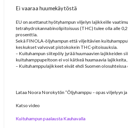
Ei vaaraa huumekäytöstä
EU on asettanut hyötyhampun viljelyn lajikkeille vaatim
tetrahydrokannabinolipitoisuus (THC) tulee olla alle 0,
prosenttia.
Sekä FINOLA-öljyhampun että viljeltävien kuituhamppula
keskukset valvovat pistokokein THC-pitoisuuksia.
– Kuituhampun siitepöly jyrää huumaavien lajikkeiden sii
kuituhamppupeltoon ei voi kätkeä huumaavia lajikkeita,
– Kuituhamppulajikkeet eivät ehdi Suomen olosuhteissa e
Lataa Noora Norokytön ”Öljyhamppu – opas viljelyyn ja
Katso video
Kuituhampun paalausta Kauhavalla