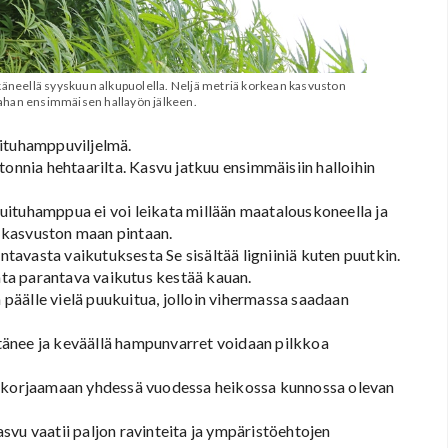
neellä syyskuun alkupuolella. Neljä metriä korkean kasvuston
aahan ensimmäisen hallayön jälkeen.
uituhamppuviljelmä.
tonnia hehtaarilta. Kasvu jatkuu ensimmäisiin halloihin
uituhamppua ei voi leikata millään maatalouskoneella ja
 kasvuston maan pintaan.
avasta vaikutuksesta Se sisältää ligniiniä kuten puutkin.
aata parantava vaikutus kestää kauan.
äälle vielä puukuitua, jolloin vihermassa saadaan
tänee ja keväällä hampunvarret voidaan pilkkoa
si korjaamaan yhdessä vuodessa heikossa kunnossa olevan
svu vaatii paljon ravinteita ja ympäristöehtojen