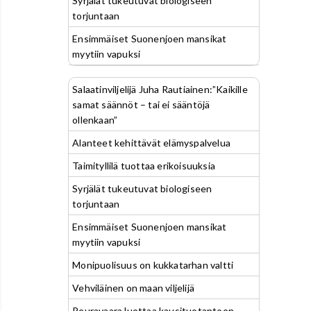
Syrjälät tukeutuvat biologiseen
torjuntaan
Ensimmäiset Suonenjoen mansikat
myytiin vapuksi
Salaatinviljelijä Juha Rautiainen:”Kaikille
samat säännöt – tai ei sääntöjä
ollenkaan”
Alanteet kehittävät elämyspalvelua
Taimityllilä tuottaa erikoisuuksia
Syrjälät tukeutuvat biologiseen
torjuntaan
Ensimmäiset Suonenjoen mansikat
myytiin vapuksi
Monipuolisuus on kukkatarhan valtti
Vehviläinen on maan viljelijä
Peuravaara luottaa kausituotantoon