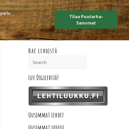
lpailu
Tilaa Puutarha-
Sanomat
Hae lehdistä
Lue Digilehtiä!
Uusimmat Lehdet
Uusimmat videot