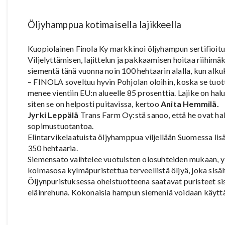
Öljyhamppua kotimaisella lajikkeella
Kuopiolainen Finola Ky markkinoi öljyhampun sertifioit
Viljelyttämisen, lajittelun ja pakkaamisen hoitaa riihim
siementä tänä vuonna noin 100 hehtaarin alalla, kun alk
– FINOLA soveltuu hyvin Pohjolan oloihin, koska se tuo
menee vientiin EU:n alueelle 85 prosenttia. Lajike on hal
siten se on helposti puitavissa, kertoo
Anita Hemmilä.
Jyrki Leppälä
Trans Farm Oy:stä sanoo, että he ovat h
sopimustuotantoa.
Elintarvikelaatuista öljyhamppua viljellään Suomessa lis
350 hehtaaria.
Siemensato vaihtelee vuotuisten olosuhteiden mukaan, 
kolmasosa kylmäpuristettua terveellistä öljyä, joka sisä
Öljynpuristuksessa oheistuotteena saatavat puristeet sis
eläinrehuna. Kokonaisia hampun siemeniä voidaan käyttä