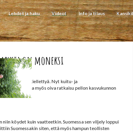
Lehdet ja haku
Videot
Info ja tilaus
Kansiki
ampusta on moneksi
mmeninä jopa kiellettyä. Nyt kuitu- ja
ituhamppu voi olla myös oiva ratkaisu pellon kasvukunnon
an niin köydet kuin vaatteetkin. Suomessa sen viljely loppui
ttiin Suomessakin siten, että myös hampun teollisten