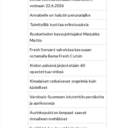
voimaan 22.6.2026
Annabelle on halutin perunalajike
Taimityllilä tuottaa erikoisuuksia
Ruokatiedon kasvujohtajaksi Marjukka
Mattio
Fresh Servant vahvistaa kasvuaan
ostamalla Bama Fresh Cutsin
Kielon päivänä järjestetään 60
opastettua retkeä
Kimalaiset ratkaisevat ongelmia kuin
kädelliset
Varsinais-Suomeen istutettiin persikoita
ja aprikooseja
Aurinkopuiston lampaat saavat
rinnalleen mehiläiset