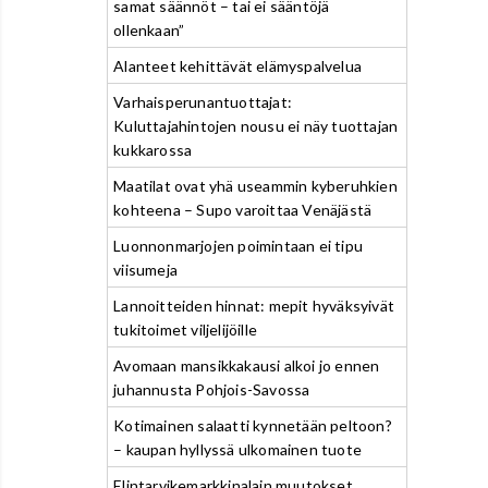
samat säännöt – tai ei sääntöjä
ollenkaan”
Alanteet kehittävät elämyspalvelua
Varhaisperunantuottajat:
Kuluttajahintojen nousu ei näy tuottajan
kukkarossa
Maatilat ovat yhä useammin kyberuhkien
kohteena – Supo varoittaa Venäjästä
Luonnonmarjojen poimintaan ei tipu
viisumeja
Lannoitteiden hinnat: mepit hyväksyivät
tukitoimet viljelijöille
Avomaan mansikkakausi alkoi jo ennen
juhannusta Pohjois-Savossa
Kotimainen salaatti kynnetään peltoon?
– kaupan hyllyssä ulkomainen tuote
Elintarvikemarkkinalain muutokset