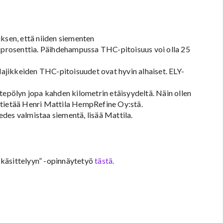
uksen, että niiden siementen
2 prosenttia. Päihdehampussa THC-pitoisuus voi olla 25
jikkeiden THC-pitoisuudet ovat hyvin alhaiset. ELY-
tepölyn jopa kahden kilometrin etäisyydeltä. Näin ollen
 tietää Henri Mattila HempRefine Oy:stä.
des valmistaa siementä, lisää Mattila.
 käsittelyyn” -opinnäytetyö
tästä.