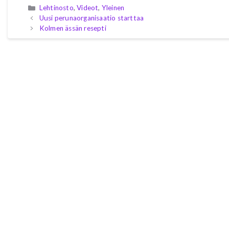
Kategoriat
Lehtinosto
,
Videot
,
Yleinen
Uusi perunaorganisaatio starttaa
Kolmen ässän resepti