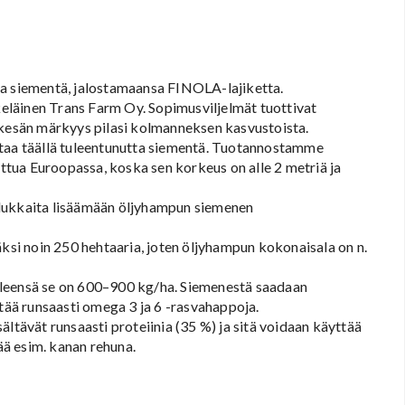
ua siementä, jalostamaansa FINOLA-lajiketta.
äkeläinen Trans Farm Oy. Sopimusviljelmät tuottivat
ukesän märkyys pilasi kolmanneksen kasvustoista.
ttaa täällä tuleentunutta siementä. Tuotannostamme
uttua Euroopassa, koska sen korkeus on alle 2 metriä ja
alukkaita lisäämään öljyhampun siemenen
äksi noin 250 hehtaaria, joten öljyhampun kokonaisala on n.
yleensä se on 600–900 kg/ha. Siemenestä saadaan
ltää runsaasti omega 3 ja 6 -rasvahappoja.
ältävät runsaasti proteiinia (35 %) ja sitä voidaan käyttää
ä esim. kanan rehuna.