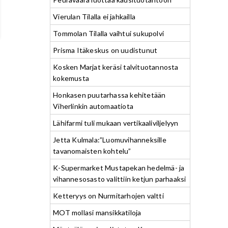
Vierulan Tilalla ei jahkailla
Tommolan Tilalla vaihtui sukupolvi
Prisma Itäkeskus on uudistunut
Kosken Marjat keräsi talvituotannosta
kokemusta
Honkasen puutarhassa kehitetään
Viherlinkin automaatiota
Lähifarmi tuli mukaan vertikaaliviljelyyn
Jetta Kulmala:”Luomuvihanneksille
tavanomaisten kohtelu”
K-Supermarket Mustapekan hedelmä- ja
vihannesosasto valittiin ketjun parhaaksi
Ketteryys on Nurmitarhojen valtti
MOT mollasi mansikkatiloja