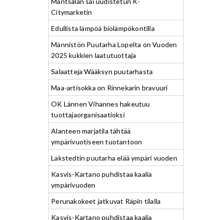
Mäntsälän sai uudistetun K-
Citymarketin
Edullista lämpöä biolämpökontilla
Männistön Puutarha Lopelta on Vuoden
2025 kukkien laatutuottaja
Salaatteja Wääksyn puutarhasta
Maa-artisokka on Rinnekarin bravuuri
OK Lännen Vihannes hakeutuu
tuottajaorganisaatioksi
Alanteen marjatila tähtää
ympärivuotiseen tuotantoon
Lakstedtin puutarha elää ympäri vuoden
Kasvis-Kartano puhdistaa kaalia
ympärivuoden
Perunakokeet jatkuvat Räpin tilalla
Kasvis-Kartano puhdistaa kaalia