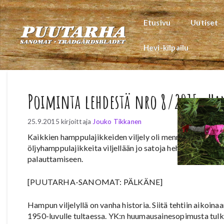
Siirry
sisältöön
Etusivu
Uutiset
Hevi-kilpailu
Poiminta lehdestä nro 8/2015: H
25.9.2015
kirjoittaja
Jouko Tikkanen
Kaikkien hamppulajikkeiden viljely oli menneinä vuosiky
öljyhamppulajikkeita viljellään jo satoja hehtaareja. Ku
palauttamiseen.
[PUUTARHA-SANOMAT: PÄLKÄNE]
Hampun viljelyllä on vanha historia. Siitä tehtiin aikoina
1950-luvulle tultaessa. YK:n huumausainesopimusta tulki