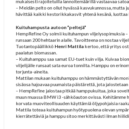
mukaisesti rajoitetuilla lannoitemäärillä vastaavaa satoa
– Meidän pelto on ollut hyvässä kasvukunnossa, mutta j
hävittää kaikki kestorikkakasvit yhtenä kesänä, luottaa
Kuituhampusta autoon ”peltejä”
HempRefine Oy solmii kuituhampun viljelysopimuksia – 
runsaan 200 hehtaarin alalle. Tavoitteena on nostaa vilje
Tuotantopäällikkö
Henri Mattila
kertoo, että yritys ost
paalatun biomassan.
– Kuituhamppu saa samat EU-tuet kuin vilja. Kuivaa biom
viljelijälle runsaat sata euroa tonnilta. Hamppu on erin
torjunta-aineita.
Mattilan mukaan kuituhamppu on hämmästyttävän monikäy
sisäosa hajoavaa puumaista päistärettä, jota jalostetaan 
– HempRefine jalostaa pitkää hamppukuitua, joka sovelt
muun muassa BMW i3 -sähköauton ovissa. Kehitämme ham
korvata muoviteollisuuden käyttämiä öljypohjaisia raaka
Mattila toteaa kuituhampun hyötypuolena olevan ympäri
kierrätettäviä ja hamppu sitoo merkittävästi ilman hiilid