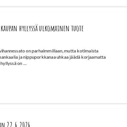
 kaupan hyllyssä ulkomainen tuote
vihannessato on parhaimmillaan, mutta kotimaista
iinankaalia ja nippuporkkanaa uhkaa jäädä korjaamatta
 hyllyssä on …
an 22.6.2026