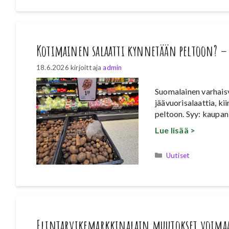
Kotimainen salaatti kynnetään peltoon? –
18.6.2026
kirjoittaja
admin
Suomalainen varhais
jäävuorisalaattia, k
peltoon. Syy: kaupan
Lue lisää >
Kategoriat
Uutiset
Elintarvikemarkkinalain muutokset voima