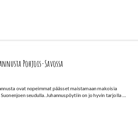
annusta Pohjois-Savossa
hannusta ovat nopeimmat päässet maistamaan makoisia
uonenjoen seudulla. Juhannuspöytiin on jo hyvin tarjolla …