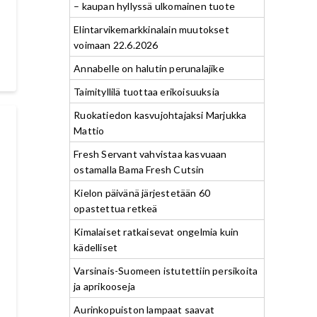
– kaupan hyllyssä ulkomainen tuote
Elintarvikemarkkinalain muutokset
voimaan 22.6.2026
Annabelle on halutin perunalajike
Taimityllilä tuottaa erikoisuuksia
Ruokatiedon kasvujohtajaksi Marjukka
Mattio
Fresh Servant vahvistaa kasvuaan
ostamalla Bama Fresh Cutsin
Kielon päivänä järjestetään 60
opastettua retkeä
Kimalaiset ratkaisevat ongelmia kuin
kädelliset
Varsinais-Suomeen istutettiin persikoita
ja aprikooseja
Aurinkopuiston lampaat saavat