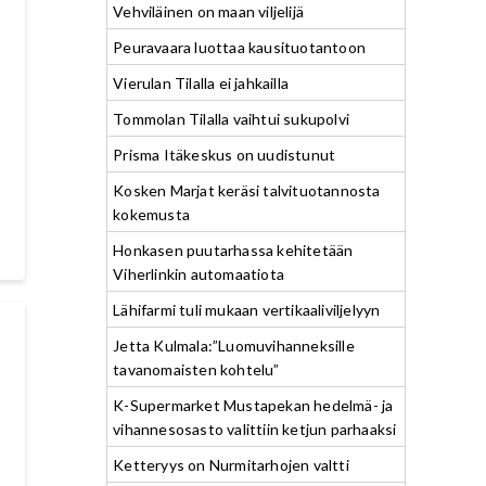
Vehviläinen on maan viljelijä
Peuravaara luottaa kausituotantoon
Vierulan Tilalla ei jahkailla
Tommolan Tilalla vaihtui sukupolvi
Prisma Itäkeskus on uudistunut
Kosken Marjat keräsi talvituotannosta
kokemusta
Honkasen puutarhassa kehitetään
Viherlinkin automaatiota
Lähifarmi tuli mukaan vertikaaliviljelyyn
Jetta Kulmala:”Luomuvihanneksille
tavanomaisten kohtelu”
K-Supermarket Mustapekan hedelmä- ja
vihannesosasto valittiin ketjun parhaaksi
Ketteryys on Nurmitarhojen valtti