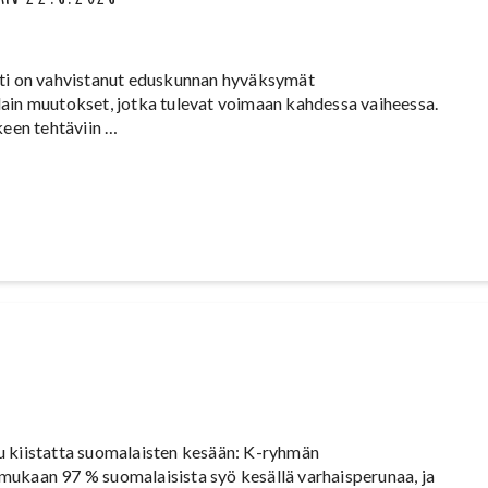
tti on vahvistanut eduskunnan hyväksymät
ain muutokset, jotka tulevat voimaan kahdessa vaiheessa.
keen tehtäviin …
u kiistatta suomalaisten kesään: K-ryhmän
mukaan 97 % suomalaisista syö kesällä varhaisperunaa, ja