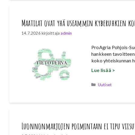
Maatilat ovat yhä useammin kyberuhkien ko
14.7.2026
kirjoittaja
admin
ProAgria Pohjois-Su
hankkeen tavoitteen
koko yhteiskunnan h
Lue lisää >
Kategoriat
Uutiset
Luonnonmarjojen poimintaan ei tipu viis