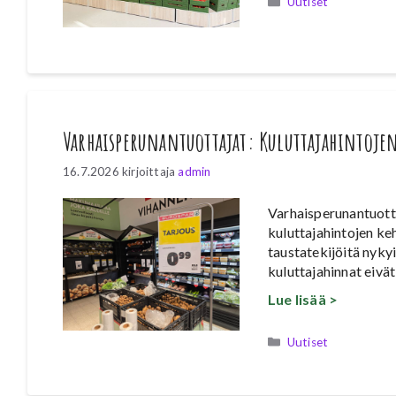
Kategoriat
Uutiset
Varhaisperunantuottajat: Kuluttajahintojen
16.7.2026
kirjoittaja
admin
Varhaisperunantuotta
kuluttajahintojen ke
taustatekijöitä nyk
kuluttajahinnat eivä
Lue lisää >
Kategoriat
Uutiset