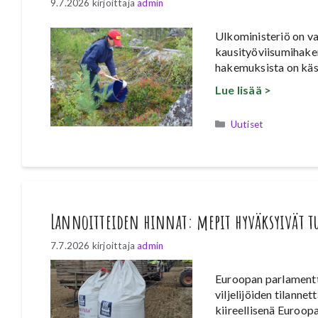
9.7.2026
kirjoittaja
admin
Ulkoministeriö on v
kausityöviisumihake
hakemuksista on käs
Lue lisää >
Kategoriat
Uutiset
Lannoitteiden hinnat: mepit hyväksyivät tu
7.7.2026
kirjoittaja
admin
Euroopan parlamentti
viljelijöiden tilanne
kiireellisenä Euroop