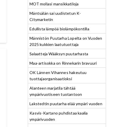
MOT mollasi mansikkatiloja
Mäntsälän sai uudistetun K-
Citymarketin
Edullista lämpöä biolämpökontilla
Männistön Puutarha Lopelta on Vuoden
2025 kukkien laatutuottaja
Salaatteja Wääksyn puutarhasta
Maa-artisokka on Rinnekarin bravuuri
OK Lännen Vihannes hakeutuu
tuottajaorganisaatioksi
Alanteen marjatila tähtää
ympärivuotiseen tuotantoon
Lakstedtin puutarha elää ympäri vuoden
Kasvis-Kartano puhdistaa kaalia
ympärivuoden