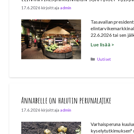
17.6.2026
kirjoittaja
admin
Tasavallan presiden
elintarvikemarkkinal
22.6.2026 tai sen jäl
Lue lisää >
Kategoriat
Uutiset
Annabelle on halutin perunalajike
17.6.2026
kirjoittaja
admin
Varhaisperuna kuulu
kyselytutkimuksen* 