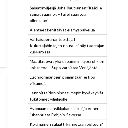
Salaatinviljelijä Juha Rautiainen:”Kaikille
samat säännöt – tai ei sääntöjä
ollenkaan”
Alanteet kehittävät elämyspalvelua
Varhaisperunantuottajat:
Kuluttajahintojen nousu ei näy tuottajan
kukkarossa
Maatilat ovat yhä useammin kyberuhkien
kohteena – Supo varoittaa Venäjästä
Luonnonmarjojen poimintaan ei tipu
viisumeja
Lannoitteiden hinnat: mepit hyväksyivät
tukitoimet viljelijöille
Avomaan mansikkakausi alkoi jo ennen
juhannusta Pohjois-Savossa
Kotimainen salaatti kynnetään peltoon?