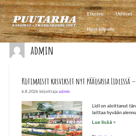
Siirry
sisältöön
Etusivu
Uutiset
Hevi-kilpailu
admin
Kotimaiset kasvikset nyt pääosassa Lidlissä 
6.8.2026
kirjoittaja
admin
Lidl on aloittanut t
laittaa hyvään alennu
Lue lisää >