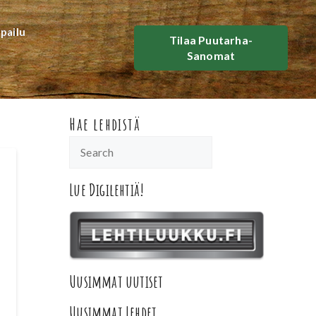
lpailu
Tilaa Puutarha-
Sanomat
Hae lehdistä
Lue Digilehtiä!
Uusimmat uutiset
Uusimmat Lehdet