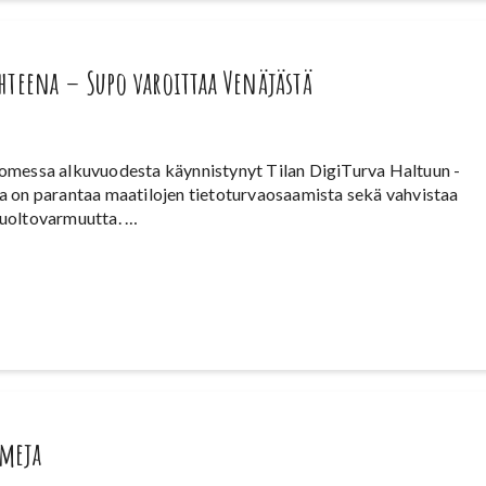
hteena – Supo varoittaa Venäjästä
omessa alkuvuodesta käynnistynyt Tilan DigiTurva Haltuun -
a on parantaa maatilojen tietoturvaosaamista sekä vahvistaa
uoltovarmuutta. …
umeja