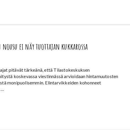
 nousu ei näy tuottajan kukkarossa
jat pitävät tärkeänä, että Tilastokeskuksen
hitystä koskevassa viestinnässä arvioidaan hintamuutosten
yistä monipuolisemmin. Elintarvikkeiden kohonneet
t …