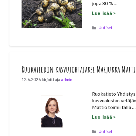
jopa 80 % …
Lue lisää >
Kategoriat
Uutiset
Ruokatiedon kasvujohtajaksi Marjukka Matti
12.6.2026
kirjoittaja
admin
Ruokatieto Yhdistys 
kasvualustan vetäjä
Mattio toimii tällä …
Lue lisää >
Kategoriat
Uutiset