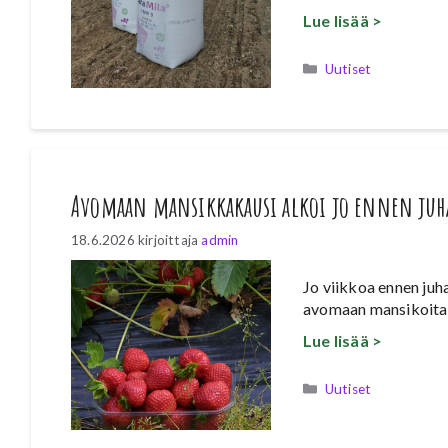
Lue lisää >
Kategoriat
Uutiset
Avomaan mansikkakausi alkoi jo ennen juh
18.6.2026
kirjoittaja
admin
Jo viikkoa ennen ju
avomaan mansikoita S
Lue lisää >
Kategoriat
Uutiset