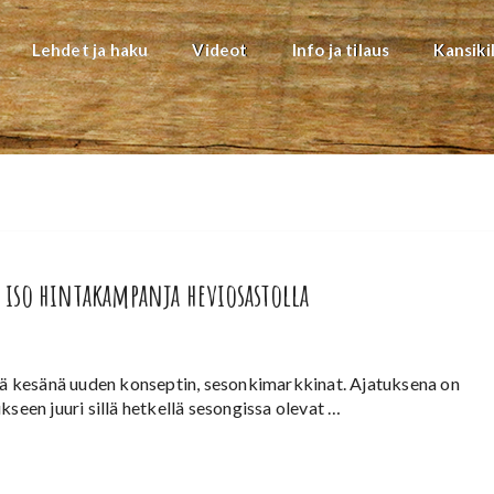
Lehdet ja haku
Videot
Info ja tilaus
Kansiki
– iso hintakampanja heviosastolla
änä kesänä uuden konseptin, sesonkimarkkinat. Ajatuksena on
kseen juuri sillä hetkellä sesongissa olevat …