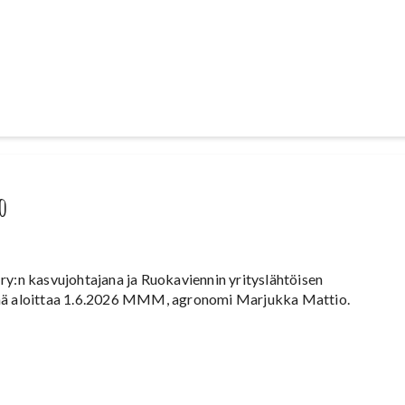
o
ry:n kasvujohtajana ja Ruokaviennin yrityslähtöisen
nä aloittaa 1.6.2026 MMM, agronomi Marjukka Mattio.