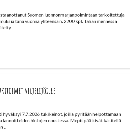
astaanottanut Suomen luonnonmarjanpoimintaan tarkoitettuja
muksia tänä vuonna yhteensä n. 2200 kpl. Tähän mennessä
itelty …
kitoimet viljelijöille
 hyväksyi 7.7.2026 tukikeinot, joilla pyritään helpottamaan
tta lannoitteiden hintojen noustessa. Mepit päättivät käsitellä
an …