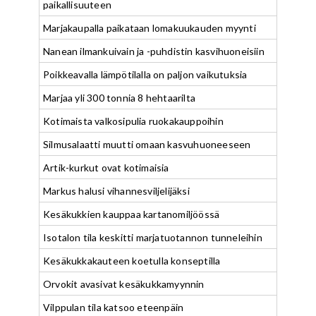
paikallisuuteen
Marjakaupalla paikataan lomakuukauden myynti
Nanean ilmankuivain ja -puhdistin kasvihuoneisiin
Poikkeavalla lämpötilalla on paljon vaikutuksia
Marjaa yli 300 tonnia 8 hehtaarilta
Kotimaista valkosipulia ruokakauppoihin
Silmusalaatti muutti omaan kasvuhuoneeseen
Artik-kurkut ovat kotimaisia
Markus halusi vihannesviljelijäksi
Kesäkukkien kauppaa kartanomiljöössä
Isotalon tila keskitti marjatuotannon tunneleihin
Kesäkukkakauteen koetulla konseptilla
Orvokit avasivat kesäkukkamyynnin
Vilppulan tila katsoo eteenpäin