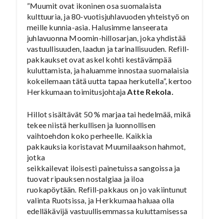
”Muumit ovat ikoninen osa suomalaista
kulttuuria, ja 80-vuotisjuhlavuoden yhteistyö on
meille kunnia-asia. Halusimme lanseerata
juhlavuonna Moomin-hillosarjan, joka yhdistää
vastuullisuuden, laadun ja tarinallisuuden. Refill-
pakkaukset ovat askel kohti kestävämpää
kuluttamista, ja haluamme innostaa suomalaisia
kokeilemaan tätä uutta tapaa herkutella”, kertoo
Herkkumaan toimitusjohtaja
Atte Rekola.
Hillot sisältävät 50 % marjaa tai hedelmää, mikä
tekee niistä herkullisen ja luonnollisen
vaihtoehdon koko perheelle. Kaikkia
pakkauksia koristavat Muumilaakson hahmot,
jotka
seikkailevat iloisesti painetuissa sangoissa ja
tuovat ripauksen nostalgiaa ja iloa
ruokapöytään. Refill-pakkaus on jo vakiintunut
valinta Ruotsissa, ja Herkkumaa haluaa olla
edelläkävijä vastuullisemmassa kuluttamisessa