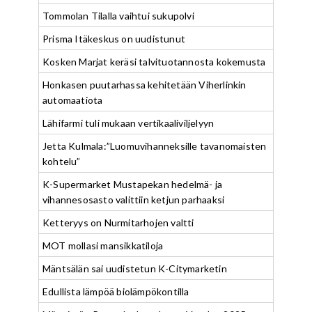
Tommolan Tilalla vaihtui sukupolvi
Prisma Itäkeskus on uudistunut
Kosken Marjat keräsi talvituotannosta kokemusta
Honkasen puutarhassa kehitetään Viherlinkin
automaatiota
Lähifarmi tuli mukaan vertikaaliviljelyyn
Jetta Kulmala:”Luomuvihanneksille tavanomaisten
kohtelu”
K-Supermarket Mustapekan hedelmä- ja
vihannesosasto valittiin ketjun parhaaksi
Ketteryys on Nurmitarhojen valtti
MOT mollasi mansikkatiloja
Mäntsälän sai uudistetun K-Citymarketin
Edullista lämpöä biolämpökontilla