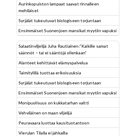
Aurinkopuiston lampaat saavat rinnalleen
mehiläiset
Syrjälät tukeutuvat biologiseen torjuntaan
Ensimmäiset Suonenjoen mansikat myytiin vapuksi
Salaatinviljelijä Juha Rautiainen:”Kaikille samat
säännöt – tai ei sääntöjä ollenkaan”
Alanteet kehittävät elämyspalvelua
Taimityllilä tuottaa erikoisuuksia
Syrjälät tukeutuvat biologiseen torjuntaan
Ensimmäiset Suonenjoen mansikat myytiin vapuksi
Monipuolisuus on kukkatarhan valtti
Vehviläinen on maan viljelijä
Peuravaara luottaa kausituotantoon
Vierulan Tilalla ei jahkailla