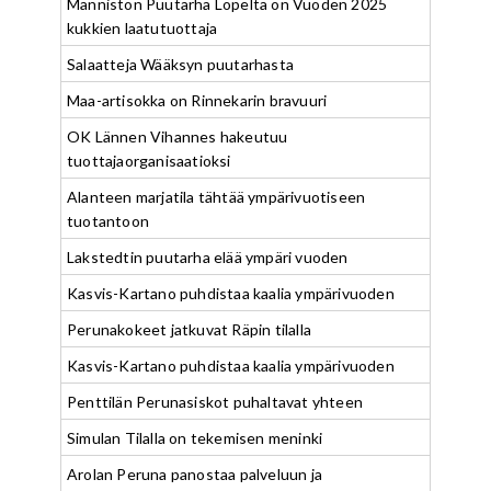
Männistön Puutarha Lopelta on Vuoden 2025
kukkien laatutuottaja
Salaatteja Wääksyn puutarhasta
Maa-artisokka on Rinnekarin bravuuri
OK Lännen Vihannes hakeutuu
tuottajaorganisaatioksi
Alanteen marjatila tähtää ympärivuotiseen
tuotantoon
Lakstedtin puutarha elää ympäri vuoden
Kasvis-Kartano puhdistaa kaalia ympärivuoden
Perunakokeet jatkuvat Räpin tilalla
Kasvis-Kartano puhdistaa kaalia ympärivuoden
Penttilän Perunasiskot puhaltavat yhteen
Simulan Tilalla on tekemisen meninki
Arolan Peruna panostaa palveluun ja