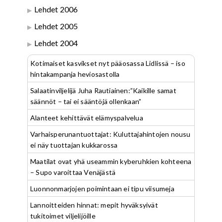
Lehdet 2006
Lehdet 2005
Lehdet 2004
Kotimaiset kasvikset nyt pääosassa Lidlissä – iso
hintakampanja heviosastolla
Salaatinviljelijä Juha Rautiainen:”Kaikille samat
säännöt – tai ei sääntöjä ollenkaan”
Alanteet kehittävät elämyspalvelua
Varhaisperunantuottajat: Kuluttajahintojen nousu
ei näy tuottajan kukkarossa
Maatilat ovat yhä useammin kyberuhkien kohteena
– Supo varoittaa Venäjästä
Luonnonmarjojen poimintaan ei tipu viisumeja
Lannoitteiden hinnat: mepit hyväksyivät
tukitoimet viljelijöille