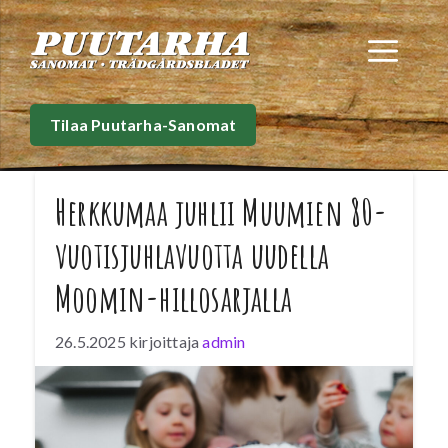
Siirry
sisältöön
Val
Tilaa Puutarha-Sanomat
Herkkumaa juhlii Muumien 80-
vuotisjuhlavuotta uudella
Moomin-hillosarjalla
26.5.2025
kirjoittaja
admin
Vuosi 2025 on Muumien 80-vuotisjuhlavuosi, ja
kotimainen elintarvikeyhtiö Herkkumaa Oy
juhlistaa tätä rakastettua merkkipaalua
lanseeraamalla uuden Moomin-hillosarjan.