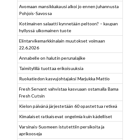
Avomaan mansikkakausi alkoi jo ennen juhannusta
Pohjois-Savossa
Kotimainen salaatti kynnetään peltoon? – kaupan
hyllyssä ulkomainen tuote
Elintarvikemarkkinalain muutokset voimaan
22.6.2026
Annabelle on halutin perunalajike
Taimityllilä tuottaa erikoisuuksia
Ruokatiedon kasvujohtajaksi Marjukka Mattio
Fresh Servant vahvistaa kasvuaan ostamalla Bama
Fresh Cutsin
Kielon päivänä järjestetään 60 opastettua retkeä
Kimalaiset ratkaisevat ongelmia kuin kädelliset
Varsinais-Suomeen istutettiin persikoita ja
aprikooseja