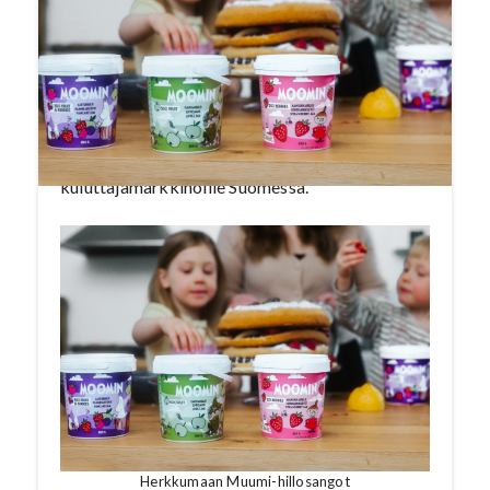
Moomin-hilloissa yhdistyvät laadukas maku,
visuaalisuus ja vastuullisuus. Hillosarja sisältää
kolme suosikkimakua: mansikka-, omena- ja
lettuhillo. Hillot ovat saatavilla näyttävissä 850
gramman painetuissa sangoissa sekä täysin
uusissa 750 gramman refill-pakkauksissa, joita
tuodaan nyt ensimmäistä kertaa
kuluttajamarkkinoille Suomessa.
Herkkumaan Muumi-hillosangot