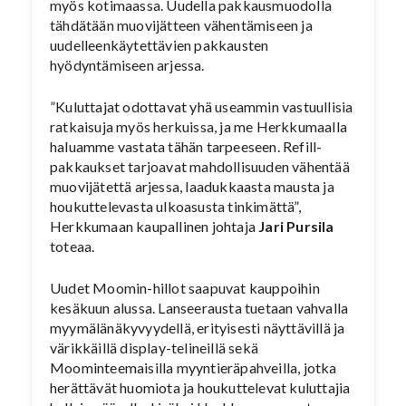
myös kotimaassa. Uudella pakkausmuodolla
tähdätään muovijätteen vähentämiseen ja
uudelleenkäytettävien pakkausten
hyödyntämiseen arjessa.
”Kuluttajat odottavat yhä useammin vastuullisia
ratkaisuja myös herkuissa, ja me Herkkumaalla
haluamme vastata tähän tarpeeseen. Refill-
pakkaukset tarjoavat mahdollisuuden vähentää
muovijätettä arjessa, laadukkaasta mausta ja
houkuttelevasta ulkoasusta tinkimättä”,
Herkkumaan kaupallinen johtaja
Jari Pursila
toteaa.
Uudet Moomin-hillot saapuvat kauppoihin
kesäkuun alussa. Lanseerausta tuetaan vahvalla
myymälänäkyvyydellä, erityisesti näyttävillä ja
värikkäillä display-telineillä sekä
Moominteemaisilla myyntieräpahveilla, jotka
herättävät huomiota ja houkuttelevat kuluttajia