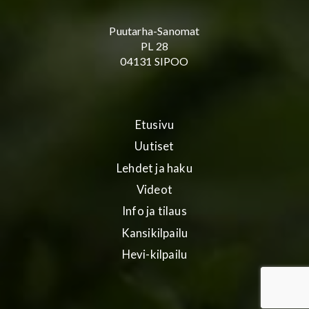
Puutarha-Sanomat
PL 28
04131 SIPOO
Etusivu
Uutiset
Lehdet ja haku
Videot
Info ja tilaus
Kansikilpailu
Hevi-kilpailu