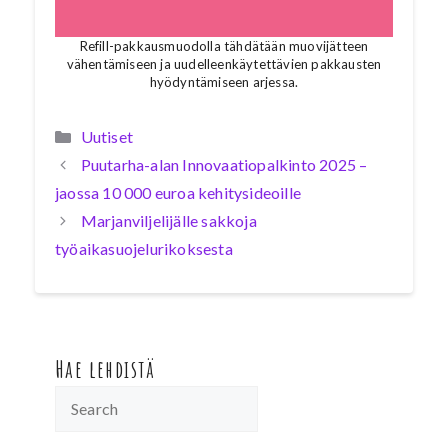
Refill-pakkausmuodolla tähdätään muovijätteen
vähentämiseen ja uudelleenkäytettävien pakkausten
hyödyntämiseen arjessa.
Kategoriat
Uutiset
Puutarha-alan Innovaatiopalkinto 2025 –
jaossa 10 000 euroa kehitysideoille
Marjanviljelijälle sakkoja
työaikasuojelurikoksesta
Hae lehdistä