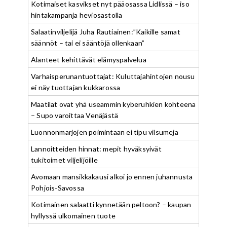
Kotimaiset kasvikset nyt pääosassa Lidlissä – iso
hintakampanja heviosastolla
Salaatinviljelijä Juha Rautiainen:”Kaikille samat
säännöt – tai ei sääntöjä ollenkaan”
Alanteet kehittävät elämyspalvelua
Varhaisperunantuottajat: Kuluttajahintojen nousu
ei näy tuottajan kukkarossa
Maatilat ovat yhä useammin kyberuhkien kohteena
– Supo varoittaa Venäjästä
Luonnonmarjojen poimintaan ei tipu viisumeja
Lannoitteiden hinnat: mepit hyväksyivät
tukitoimet viljelijöille
Avomaan mansikkakausi alkoi jo ennen juhannusta
Pohjois-Savossa
Kotimainen salaatti kynnetään peltoon? – kaupan
hyllyssä ulkomainen tuote