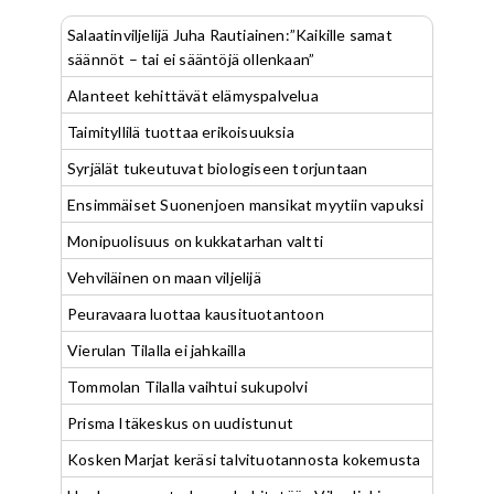
Salaatinviljelijä Juha Rautiainen:”Kaikille samat
säännöt – tai ei sääntöjä ollenkaan”
Alanteet kehittävät elämyspalvelua
Taimityllilä tuottaa erikoisuuksia
Syrjälät tukeutuvat biologiseen torjuntaan
Ensimmäiset Suonenjoen mansikat myytiin vapuksi
Monipuolisuus on kukkatarhan valtti
Vehviläinen on maan viljelijä
Peuravaara luottaa kausituotantoon
Vierulan Tilalla ei jahkailla
Tommolan Tilalla vaihtui sukupolvi
Prisma Itäkeskus on uudistunut
Kosken Marjat keräsi talvituotannosta kokemusta