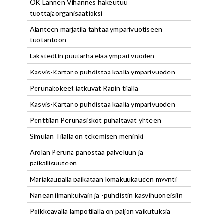
OK Lännen Vihannes hakeutuu
tuottajaorganisaatioksi
Alanteen marjatila tähtää ympärivuotiseen
tuotantoon
Lakstedtin puutarha elää ympäri vuoden
Kasvis-Kartano puhdistaa kaalia ympärivuoden
Perunakokeet jatkuvat Räpin tilalla
Kasvis-Kartano puhdistaa kaalia ympärivuoden
Penttilän Perunasiskot puhaltavat yhteen
Simulan Tilalla on tekemisen meninki
Arolan Peruna panostaa palveluun ja
paikallisuuteen
Marjakaupalla paikataan lomakuukauden myynti
Nanean ilmankuivain ja -puhdistin kasvihuoneisiin
Poikkeavalla lämpötilalla on paljon vaikutuksia