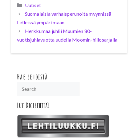
Kategoriat
Uutiset
Suomalaisia varhaisperunoita myynnissä
Lidleissä ympäri maan
Herkkumaa juhlii Muumien 80-
vuotisjuhlavuotta uudella Moomin-hillosarjalla
Hae lehdistä
Lue Digilehtiä!