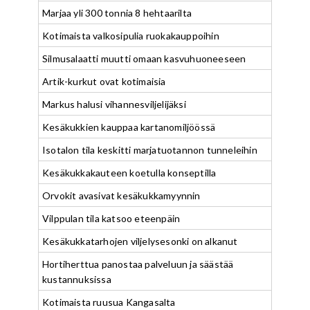
Marjaa yli 300 tonnia 8 hehtaarilta
Kotimaista valkosipulia ruokakauppoihin
Silmusalaatti muutti omaan kasvuhuoneeseen
Artik-kurkut ovat kotimaisia
Markus halusi vihannesviljelijäksi
Kesäkukkien kauppaa kartanomiljöössä
Isotalon tila keskitti marjatuotannon tunneleihin
Kesäkukkakauteen koetulla konseptilla
Orvokit avasivat kesäkukkamyynnin
Vilppulan tila katsoo eteenpäin
Kesäkukkatarhojen viljelysesonki on alkanut
Hortiherttua panostaa palveluun ja säästää
kustannuksissa
Kotimaista ruusua Kangasalta