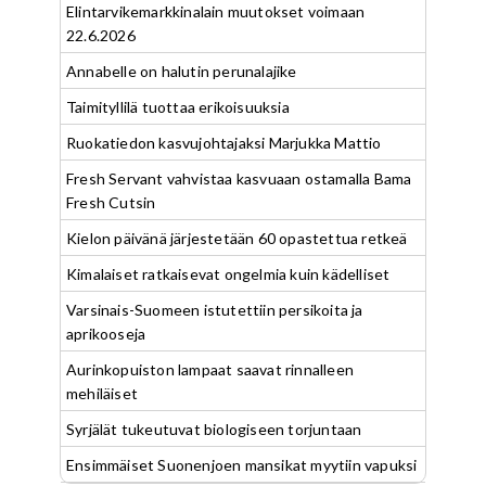
Elintarvikemarkkinalain muutokset voimaan
22.6.2026
Annabelle on halutin perunalajike
Taimityllilä tuottaa erikoisuuksia
Ruokatiedon kasvujohtajaksi Marjukka Mattio
Fresh Servant vahvistaa kasvuaan ostamalla Bama
Fresh Cutsin
Kielon päivänä järjestetään 60 opastettua retkeä
Kimalaiset ratkaisevat ongelmia kuin kädelliset
Varsinais-Suomeen istutettiin persikoita ja
aprikooseja
Aurinkopuiston lampaat saavat rinnalleen
mehiläiset
Syrjälät tukeutuvat biologiseen torjuntaan
Ensimmäiset Suonenjoen mansikat myytiin vapuksi