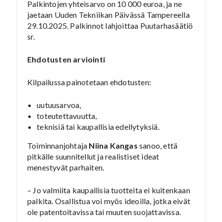
Palkintojen yhteisarvo on 10 000 euroa, ja ne
jaetaan Uuden Tekniikan Päivässä Tampereella
29.10.2025. Palkinnot lahjoittaa Puutarhasäätiö
sr.
Ehdotusten arviointi
Kilpailussa painotetaan ehdotusten:
uutuusarvoa,
toteutettavuutta,
teknisiä tai kaupallisia edellytyksiä.
Toiminnanjohtaja
Niina Kangas
sanoo, että
pitkälle suunnitellut ja realistiset ideat
menestyvät parhaiten.
– Jo valmiita kaupallisia tuotteita ei kuitenkaan
palkita. Osallistua voi myös ideoilla, jotka eivät
ole patentoitavissa tai muuten suojattavissa.