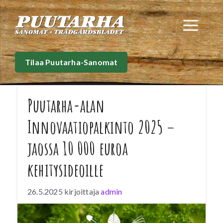
Siirry
sisältöön
Val
Tilaa Puutarha-Sanomat
Puutarha-alan
Innovaatiopalkinto 2025 –
jaossa 10 000 euroa
kehitysideoille
26.5.2025
kirjoittaja
admin
Kauppapuutarhaliitto ry kutsuu jälleen mukaan
kehittämään suomalaista kasvihuonetuotantoa!