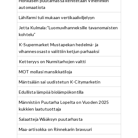
Honkasen puutarhassa kehitetään Viherlinkin
automaatiota
Lähifarmi tuli mukaan vertikaaliviljelyyn
Jetta Kulmala:”Luomuvihanneksille tavanomaisten
kohtelu”
K-Supermarket Mustapekan hedelmä- ja
vihannesosasto valittiin ketjun parhaaksi
Ketteryys on Nurmitarhojen valtti
MOT mollasi mansikkatiloja
Mäntsälän sai uudistetun K-Citymarketin
Edullista lämpöä biolämpökontilla
Männistön Puutarha Lopelta on Vuoden 2025
kukkien laatutuottaja
Salaatteja Wääksyn puutarhasta
Maa-artisokka on Rinnekarin bravuuri