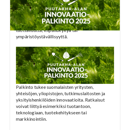
Vuoden 2025 Puutarha-alan Innovaatiopalkinto
etsii uusia tuotteita, tuotantomenetelmiä,
palveluita tai ideoita, jotka voivat merkittävällä
tavalla parantaa alan kannattavuutta,
tuottavuutta, kilpailukykyä tai
ympäristöystävällisyyttä.
Palkinto tukee suomalaisten yritysten,
yhteisöjen, yliopistojen, tutkimuslaitosten ja
yksityishenkilöiden innovaatioita. Ratkaisut
voivat liittyä esimerkiksi tuotantoon,
teknologiaan, tuotekehitykseen tai
markkinointiin.