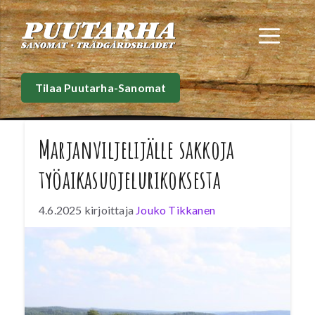
Siirry
sisältöön
Val
Tilaa Puutarha-Sanomat
Marjanviljelijälle sakkoja
työaikasuojelurikoksesta
4.6.2025
kirjoittaja
Jouko Tikkanen
Ulkomaalaisia marjanpoimijoita työllistänyt
yksityinen elinkeinonharjoittaja tuomittiin 15
päiväsakkoon työaikasuojelurikoksesta.
Pohjois-Karjalan käräjäoikeus antoi asiassa
tuomionsa 2.6.2025. Työaikakirjanpidon
puutteet tulivat ilmi työsuojelutarkastuksessa.