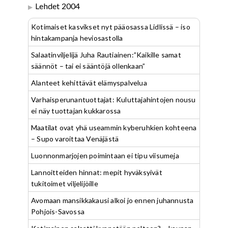
Lehdet 2004
Kotimaiset kasvikset nyt pääosassa Lidlissä – iso
hintakampanja heviosastolla
Salaatinviljelijä Juha Rautiainen:”Kaikille samat
säännöt – tai ei sääntöjä ollenkaan”
Alanteet kehittävät elämyspalvelua
Varhaisperunantuottajat: Kuluttajahintojen nousu
ei näy tuottajan kukkarossa
Maatilat ovat yhä useammin kyberuhkien kohteena
– Supo varoittaa Venäjästä
Luonnonmarjojen poimintaan ei tipu viisumeja
Lannoitteiden hinnat: mepit hyväksyivät
tukitoimet viljelijöille
Avomaan mansikkakausi alkoi jo ennen juhannusta
Pohjois-Savossa