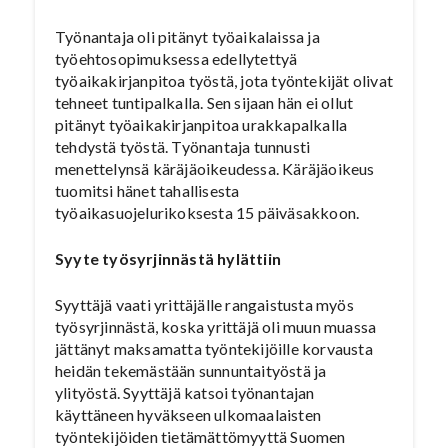
Työnantaja oli pitänyt työaikalaissa ja
työehtosopimuksessa edellytettyä
työaikakirjanpitoa työstä, jota työntekijät olivat
tehneet tuntipalkalla. Sen sijaan hän ei ollut
pitänyt työaikakirjanpitoa urakkapalkalla
tehdystä työstä. Työnantaja tunnusti
menettelynsä käräjäoikeudessa. Käräjäoikeus
tuomitsi hänet tahallisesta
työaikasuojelurikoksesta 15 päiväsakkoon.
Syyte työsyrjinnästä hylättiin
Syyttäjä vaati yrittäjälle rangaistusta myös
työsyrjinnästä, koska yrittäjä oli muun muassa
jättänyt maksamatta työntekijöille korvausta
heidän tekemästään sunnuntaityöstä ja
ylityöstä. Syyttäjä katsoi työnantajan
käyttäneen hyväkseen ulkomaalaisten
työntekijöiden tietämättömyyttä Suomen