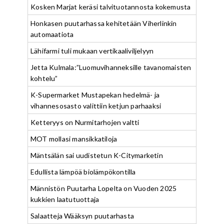
Kosken Marjat keräsi talvituotannosta kokemusta
Honkasen puutarhassa kehitetään Viherlinkin
automaatiota
Lähifarmi tuli mukaan vertikaaliviljelyyn
Jetta Kulmala:”Luomuvihanneksille tavanomaisten
kohtelu”
K-Supermarket Mustapekan hedelmä- ja
vihannesosasto valittiin ketjun parhaaksi
Ketteryys on Nurmitarhojen valtti
MOT mollasi mansikkatiloja
Mäntsälän sai uudistetun K-Citymarketin
Edullista lämpöä biolämpökontilla
Männistön Puutarha Lopelta on Vuoden 2025
kukkien laatutuottaja
Salaatteja Wääksyn puutarhasta