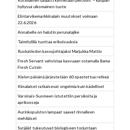
Kotimainen salaatti kynnetään peltoon? – kaupan
hyllyssä ulkomainen tuote
Elintarvikemarkkinalain muutokset voimaan
22.6.2026
Annabelle on halutin perunalajike
Taimityllilä tuottaa erikoisuuksia
Ruokatiedon kasvujohtajaksi Marjukka Mattio
Fresh Servant vahvistaa kasvuaan ostamalla Bama
Fresh Cutsin
Kielon päivänä järjestetään 60 opastettua retkeä
Kimalaiset ratkaisevat ongelmia kuin kädelliset
Varsinais-Suomeen istutettiin persikoita ja
aprikooseja
Aurinkopuiston lampaat saavat rinnalleen
mehiläiset
Syrjälät tukeutuvat biologiseen torjuntaan