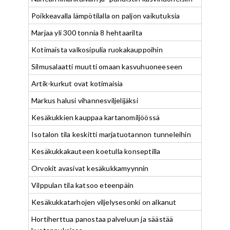
Poikkeavalla lämpötilalla on paljon vaikutuksia
Marjaa yli 300 tonnia 8 hehtaarilta
Kotimaista valkosipulia ruokakauppoihin
Silmusalaatti muutti omaan kasvuhuoneeseen
Artik-kurkut ovat kotimaisia
Markus halusi vihannesviljelijäksi
Kesäkukkien kauppaa kartanomiljöössä
Isotalon tila keskitti marjatuotannon tunneleihin
Kesäkukkakauteen koetulla konseptilla
Orvokit avasivat kesäkukkamyynnin
Vilppulan tila katsoo eteenpäin
Kesäkukkatarhojen viljelysesonki on alkanut
Hortiherttua panostaa palveluun ja säästää