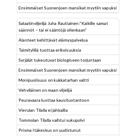
Ensimmäiset Suonenjoen mansikat myytiin vapuksi
Salaatinviljelijä Juha Rautiainen:”Kaikille samat
säännöt – tai ei sääntöjä ollenkaan”
Alanteet kehittävät elämyspalvelua
Taimityllilä tuottaa erikoisuuksia
Syrjälät tukeutuvat biologiseen torjuntaan
Ensimmäiset Suonenjoen mansikat myytiin vapuksi
Monipuolisuus on kukkatarhan valtti
Vehviläinen on maan viljelijä
Peuravaara luottaa kausituotantoon
Vierulan Tilalla ei jahkailla
Tommolan Tilalla vaihtui sukupolvi
Prisma Itäkeskus on uudistunut