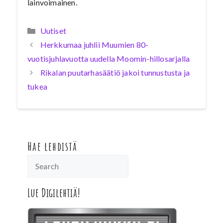
lainvoimainen.
Kategoriat
Uutiset
Herkkumaa juhlii Muumien 80-
vuotisjuhlavuotta uudella Moomin-hillosarjalla
Rikalan puutarhasäätiö jakoi tunnustusta ja
tukea
Hae lehdistä
Lue Digilehtiä!