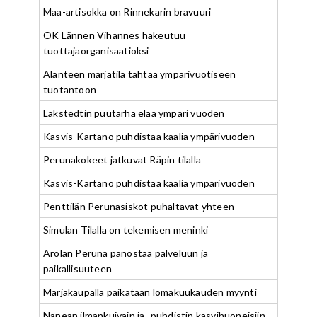
Maa-artisokka on Rinnekarin bravuuri
OK Lännen Vihannes hakeutuu
tuottajaorganisaatioksi
Alanteen marjatila tähtää ympärivuotiseen
tuotantoon
Lakstedtin puutarha elää ympäri vuoden
Kasvis-Kartano puhdistaa kaalia ympärivuoden
Perunakokeet jatkuvat Räpin tilalla
Kasvis-Kartano puhdistaa kaalia ympärivuoden
Penttilän Perunasiskot puhaltavat yhteen
Simulan Tilalla on tekemisen meninki
Arolan Peruna panostaa palveluun ja
paikallisuuteen
Marjakaupalla paikataan lomakuukauden myynti
Nanean ilmankuivain ja -puhdistin kasvihuoneisiin