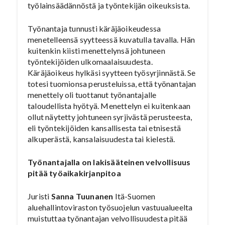
työlainsäädännöstä ja työntekijän oikeuksista.
Työnantaja tunnusti käräjäoikeudessa
menetelleensä syytteessä kuvatulla tavalla. Hän
kuitenkin kiisti menettelynsä johtuneen
työntekijöiden ulkomaalaisuudesta.
Käräjäoikeus hylkäsi syytteen työsyrjinnästä. Se
totesi tuomionsa perusteluissa, että työnantajan
menettely oli tuottanut työnantajalle
taloudellista hyötyä. Menettelyn ei kuitenkaan
ollut näytetty johtuneen syrjivästä perusteesta,
eli työntekijöiden kansallisesta tai etnisestä
alkuperästä, kansalaisuudesta tai kielestä.
Työnantajalla on lakisääteinen velvollisuus
pitää työaikakirjanpitoa
Juristi
Sanna Tuunanen
Itä-Suomen
aluehallintoviraston työsuojelun vastuualueelta
muistuttaa työnantajan velvollisuudesta pitää