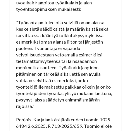
työaikakirjanpitoa työaikalain ja alan
työehtosopimuksen mukaisesti:
”Työnantajan tulee olla selvillä oman alansa
keskeisistä säädöksistä ja määräyksistä sekä
tarvittaessa kääntyä tulkintakysymyksissä
esimerkiksi oman alansa liiton tai järjestön
puoleen. Työnantaja ei vapaudu
velvollisuudestaan vetoamalla esimerkiksi
tietämättömyyteensä tai lainsäädännön
monimutkaisuuteen. Työaikakirjanpidon
pitäminen on tärkeää siksi, että sen avulla
voidaan selvittää esimerkiksi, onko
työntekijöille maksettu palkkaa oikein ja onko
työntekijöiden työaika, ylityö mukaan luettuna,
pysynyt laissa säädetyn enimmäismäärän
rajoissa.”
Pohjois-Karjalan käräjäoikeuden tuomio 1029
6484 2.6.2025, R 713/2025/659. Tuomio ei ole