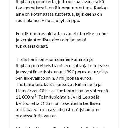
öljyhampputuotetta, joita on saatavana sekä
tavanomaisesti- että luomutuotettuna. Raaka-
aine on kotimaassa tuotettua, lajikkeena on
suomalainen Finola-öljyhamppu.
FoodFarmin asiakkaita ovat elintarvike-, rehu-
ja kemianteollisuuden toimijat sekä
tukkuasiakkaat.
Trans Farm on suomalainen kuminan ja
öljyhampun viljelyttämiseen, jatkojalostukseen
ja myyntiin erikoistunut 1990 perustettu yritys.
Sen liikevaihto on n. 7 miljoonaa euroa.
Tuotantolaitokset sijaitsevat Riihimäellä ja
Hausjärven Oitissa. Tuotantotilaa on yhteensä
2
11 000 m
. Toimitusjohtaja
Jyrki Leppälä
kertoo, että Oittiin on rakenteilla teollisen
mittakaavan prosessilinjastot öljyhampun
prosessointia varten.