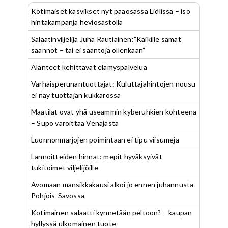
Kotimaiset kasvikset nyt pääosassa Lidlissä – iso
hintakampanja heviosastolla
Salaatinviljelijä Juha Rautiainen:”Kaikille samat
säännöt – tai ei sääntöjä ollenkaan”
Alanteet kehittävät elämyspalvelua
Varhaisperunantuottajat: Kuluttajahintojen nousu
ei näy tuottajan kukkarossa
Maatilat ovat yhä useammin kyberuhkien kohteena
– Supo varoittaa Venäjästä
Luonnonmarjojen poimintaan ei tipu viisumeja
Lannoitteiden hinnat: mepit hyväksyivät
tukitoimet viljelijöille
Avomaan mansikkakausi alkoi jo ennen juhannusta
Pohjois-Savossa
Kotimainen salaatti kynnetään peltoon? – kaupan
hyllyssä ulkomainen tuote