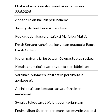
Elintarvikemarkkinalain muutokset voimaan
22.6.2026
Annabelle on halutin perunalajike
Taimityllilä tuottaa erikoisuuksia
Ruokatiedon kasvujohtajaksi Marjukka Mattio
Fresh Servant vahvistaa kasvuaan ostamalla Bama
Fresh Cutsin
Kielon päivänä järjestetään 60 opastettua retkeä
Kimalaiset ratkaisevat ongelmia kuin kädelliset
Varsinais-Suomeen istutettiin persikoita ja
aprikooseja
Aurinkopuiston lampaat saavat rinnalleen
mehiläiset
Syrjälät tukeutuvat biologiseen torjuntaan
Ensimmäiset Suonenjoen mansikat myytiin vapuksi