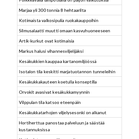
Marjaa yli 300 tonnia 8 hehtaarilta
Kotimaista valkosipulia ruokakauppoihin
Silmusalaatti muutti omaan kasvuhuoneeseen
Artik-kurkut ovat kotimaisia
Markus halusi vihannesviljelijäksi
Kesäkukkien kauppaa kartanomiljöössä
Isotalon tila keskitti marjatuotannon tunneleihin
Kesäkukkakauteen koetulla konseptilla
Orvokit avasivat kesäkukkamyynnin
Vilppulan tila katsoo eteenpäin
Kesäkukkatarhojen viljelysesonki on alkanut
Hortiherttua panostaa palveluun ja säästää
kustannuksissa