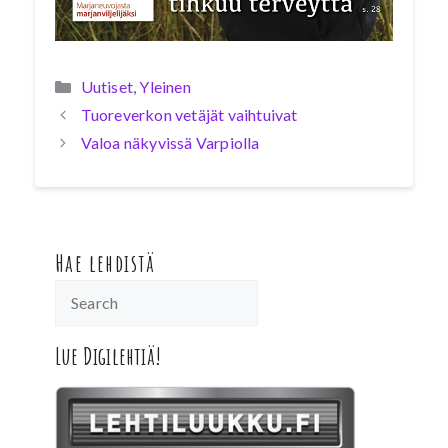
Kategoriat
Uutiset
,
Yleinen
Tuoreverkon vetäjät vaihtuivat
Valoa näkyvissä Varpiolla
Hae lehdistä
Lue Digilehtiä!