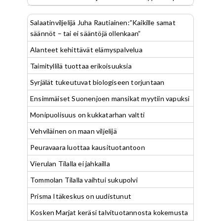
Salaatinviljelijä Juha Rautiainen:”Kaikille samat
säännöt – tai ei sääntöjä ollenkaan”
Alanteet kehittävät elämyspalvelua
Taimityllilä tuottaa erikoisuuksia
Syrjälät tukeutuvat biologiseen torjuntaan
Ensimmäiset Suonenjoen mansikat myytiin vapuksi
Monipuolisuus on kukkatarhan valtti
Vehviläinen on maan viljelijä
Peuravaara luottaa kausituotantoon
Vierulan Tilalla ei jahkailla
Tommolan Tilalla vaihtui sukupolvi
Prisma Itäkeskus on uudistunut
Kosken Marjat keräsi talvituotannosta kokemusta