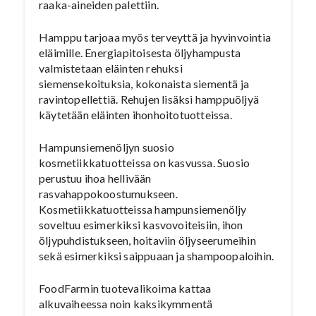
raaka-aineiden palettiin.
Hamppu tarjoaa myös terveyttä ja hyvinvointia
eläimille. Energiapitoisesta öljyhampusta
valmistetaan eläinten rehuksi
siemensekoituksia, kokonaista siementä ja
ravintopellettiä. Rehujen lisäksi hamppuöljyä
käytetään eläinten ihonhoitotuotteissa.
Hampunsiemenöljyn suosio
kosmetiikkatuotteissa on kasvussa. Suosio
perustuu ihoa hellivään
rasvahappokoostumukseen.
Kosmetiikkatuotteissa hampunsiemenöljy
soveltuu esimerkiksi kasvovoiteisiin, ihon
öljypuhdistukseen, hoitaviin öljyseerumeihin
sekä esimerkiksi saippuaan ja shampoopaloihin.
FoodFarmin tuotevalikoima kattaa
alkuvaiheessa noin kaksikymmentä