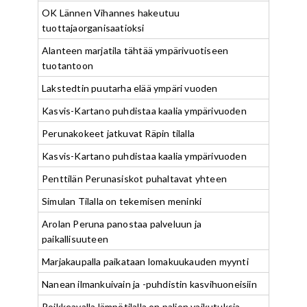
OK Lännen Vihannes hakeutuu
tuottajaorganisaatioksi
Alanteen marjatila tähtää ympärivuotiseen
tuotantoon
Lakstedtin puutarha elää ympäri vuoden
Kasvis-Kartano puhdistaa kaalia ympärivuoden
Perunakokeet jatkuvat Räpin tilalla
Kasvis-Kartano puhdistaa kaalia ympärivuoden
Penttilän Perunasiskot puhaltavat yhteen
Simulan Tilalla on tekemisen meninki
Arolan Peruna panostaa palveluun ja
paikallisuuteen
Marjakaupalla paikataan lomakuukauden myynti
Nanean ilmankuivain ja -puhdistin kasvihuoneisiin
Poikkeavalla lämpötilalla on paljon vaikutuksia