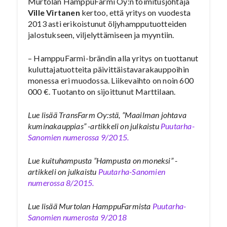
Murtolan HamppuFarmi Oy:n toimitusjohtaja
Ville Virtanen
kertoo, että yritys on vuodesta
2013 asti erikoistunut öljyhampputuotteiden
jalostukseen, viljelyttämiseen ja myyntiin.
– HamppuFarmi-brändin alla yritys on tuottanut
kuluttajatuotteita päivittäistavarakauppoihin
monessa eri muodossa. Liikevaihto on noin 600
000 €. Tuotanto on sijoittunut Marttilaan.
Lue lisää TransFarm Oy:stä, ”Maailman johtava
kuminakauppias” -artikkeli on julkaistu
Puutarha-
Sanomien numerossa 9/2015.
Lue kuituhampusta ”Hampusta on moneksi” -
artikkeli on julkaistu
Puutarha-Sanomien
numerossa 8/2015.
Lue lisää Murtolan HamppuFarmista
Puutarha-
Sanomien numerosta 9/2018