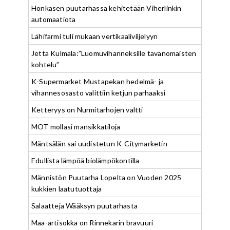
Honkasen puutarhassa kehitetään Viherlinkin
automaatiota
Lähifarmi tuli mukaan vertikaaliviljelyyn
Jetta Kulmala:”Luomuvihanneksille tavanomaisten
kohtelu”
K-Supermarket Mustapekan hedelmä- ja
vihannesosasto valittiin ketjun parhaaksi
Ketteryys on Nurmitarhojen valtti
MOT mollasi mansikkatiloja
Mäntsälän sai uudistetun K-Citymarketin
Edullista lämpöä biolämpökontilla
Männistön Puutarha Lopelta on Vuoden 2025
kukkien laatutuottaja
Salaatteja Wääksyn puutarhasta
Maa-artisokka on Rinnekarin bravuuri