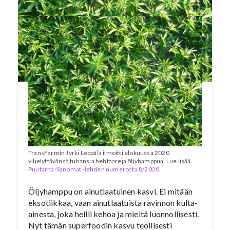
TransFarmin Jyrki Leppälä ilmoitti elokuussa 2020
viljelyttävänsä tuhansia hehtaareja öljyhamppua. Lue lisää
Puutarha-Sanomat -lehden numerosta 8/2020.
Öljyhamppu on ainutlaatuinen kasvi. Ei mitään
eksotiikkaa, vaan ainutlaatuista ravinnon kulta-
ainesta, joka hellii kehoa ja mieltä luonnollisesti.
Nyt tämän superfoodin kasvu teollisesti