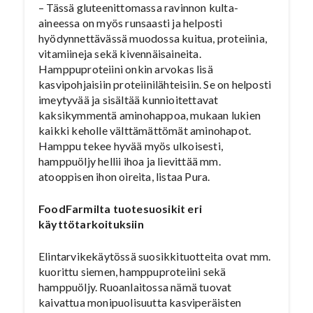
– Tässä gluteenittomassa ravinnon kulta-
aineessa on myös runsaasti ja helposti
hyödynnettävässä muodossa kuitua, proteiinia,
vitamiineja sekä kivennäisaineita.
Hamppuproteiini onkin arvokas lisä
kasvipohjaisiin proteiinilähteisiin. Se on helposti
imeytyvää ja sisältää kunnioitettavat
kaksikymmentä aminohappoa, mukaan lukien
kaikki keholle välttämättömät aminohapot.
Hamppu tekee hyvää myös ulkoisesti,
hamppuöljy hellii ihoa ja lievittää mm.
atooppisen ihon oireita, listaa Pura.
FoodFarmilta tuotesuosikit eri
käyttötarkoituksiin
Elintarvikekäytössä suosikkituotteita ovat mm.
kuorittu siemen, hamppuproteiini sekä
hamppuöljy. Ruoanlaitossa nämä tuovat
kaivattua monipuolisuutta kasviperäisten