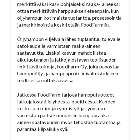
merkittäväksi kasvipohjaiseksi raaka- aineeksi
ottaa merkittävän harppauksen eteenpäin, kun
öljyhampun kotimaista tuotantoa, prosessointia
ja markkinointia keskitetään FoodFarmiin.
Öljyhampun viljelyala lähes tuplaantuu tulevalle
satokaudelle varmistaen raaka-aineen
saatavuutta. Lisäksi kasvun mahdollistaa
alkutuotannon ja jatkojalostavan teollisuuden
linkittävä toimija, FoodFarm Oy, joka panostaa
hamppuöljy- ja hamppuproteiinivalmistukseen
teollisessa mittakaavassa.
Jatkossa FoodFarm tarjoaa hampputuotteet
jatkojalostajille yhdestä osoitteesta. Kahden
keskeisen toimijan yhteistyö ja työnjako
varmistaa paitsi kotimaisen hamppuraaka-
aineen saatavuuden myös tehostaa tuotantoa ja
parantaa kilpailukykyä.