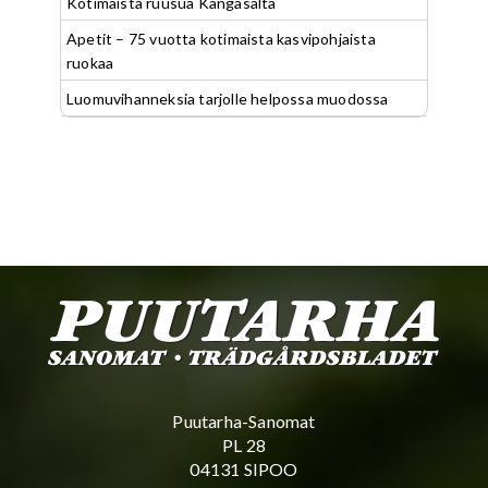
Kotimaista ruusua Kangasalta
Apetit – 75 vuotta kotimaista kasvipohjaista
ruokaa
Luomuvihanneksia tarjolle helpossa muodossa
Puutarha-Sanomat
PL 28
04131 SIPOO