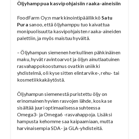
Öljyhamppua kasvipohjaisiin raaka-aineisiin
FoodFarm Oy:n markkinointipäällikkö
Satu
Pura
sanoo, että öljyhamppu tuo kaivattua
monipuolisuutta kasvipohjaisten raaka-aineiden
palettiin, ja myös maistuu hyvältä.
– Öljyhampun siemenen herkullinen pähkinäinen
maku, hyvät ravintoarvot ja öljyn ainutlaatuinen
rasvahappokoostumus ovatkin uniikki
yhdistelmä, oli kyse sitten elintarvike-, rehu- tai
kosmetiikkakäytöstä.
Öljyhampun siemenestä puristettu öljy on
erinomainen hyvien rasvojen lähde, koska se
sisältää juuri optimaalisessa suhteessa
Omega3- ja Omega6 -rasvahappoja. Lisäksi
hampusta kehomme saa kaipaamiaan, mutta
harvinaisempia SDA- ja GLA-yhdisteitä.