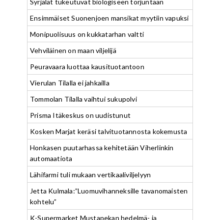
Syrjälät tukeutuvat biologiseen torjuntaan
Ensimmäiset Suonenjoen mansikat myytiin vapuksi
Monipuolisuus on kukkatarhan valtti
Vehviläinen on maan viljelijä
Peuravaara luottaa kausituotantoon
Vierulan Tilalla ei jahkailla
Tommolan Tilalla vaihtui sukupolvi
Prisma Itäkeskus on uudistunut
Kosken Marjat keräsi talvituotannosta kokemusta
Honkasen puutarhassa kehitetään Viherlinkin
automaatiota
Lähifarmi tuli mukaan vertikaaliviljelyyn
Jetta Kulmala:”Luomuvihanneksille tavanomaisten
kohtelu”
K-Supermarket Mustapekan hedelmä- ja