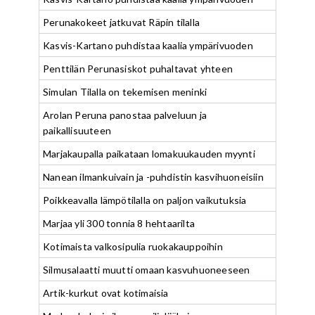
Perunakokeet jatkuvat Räpin tilalla
Kasvis-Kartano puhdistaa kaalia ympärivuoden
Penttilän Perunasiskot puhaltavat yhteen
Simulan Tilalla on tekemisen meninki
Arolan Peruna panostaa palveluun ja
paikallisuuteen
Marjakaupalla paikataan lomakuukauden myynti
Nanean ilmankuivain ja -puhdistin kasvihuoneisiin
Poikkeavalla lämpötilalla on paljon vaikutuksia
Marjaa yli 300 tonnia 8 hehtaarilta
Kotimaista valkosipulia ruokakauppoihin
Silmusalaatti muutti omaan kasvuhuoneeseen
Artik-kurkut ovat kotimaisia