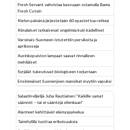
Fresh Servant vahvistaa kasvuaan ostamalla Bama
Fresh Cutsin
Kielon päivänä järjestetään 60 opastettua retkeä
Kimalaiset ratkaisevat ongelmia kuin kädelliset
Varsinais-Suomeen istutettiin persikoita ja
aprikooseja
Aurinkopuiston lampaat saavat rinnalleen
mehiläiset
Syrjälät tukeutuvat biologiseen torjuntaan
Ensimmäiset Suonenjoen mansikat myytiin vapuksi
Salaatinviljelijä Juha Rautiainen:”Kaikille samat
säännöt – tai ei sääntöjä ollenkaan”
Alanteet kehittävät elämyspalvelua
Taimityllilä tuottaa erikoisuuksia