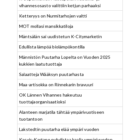
vihannesosasto valittiin ketjun parhaaksi
Ketteryys on Nurmitarhojen valtti
MOT mollasi mansikkatiloja
Mäntsälän sai uudistetun K-Citymarketin
Edullista lämpöä biolämpökontilla
Männistön Puutarha Lopelta on Vuoden 2025
kukkien laatutuottaja
Salaatteja Wääksyn puutarhasta
Maa-artisokka on Rinnekarin bravuuri
OK Lännen Vihannes hakeutuu
tuottajaorganisaatioksi
Alanteen marjatila tähtää ympärivuotiseen
tuotantoon
Lakstedtin puutarha elää ympäri vuoden
Kasvis-Kartano puhdistaa kaalia ympärivuoden