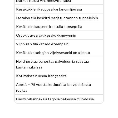
Markus halusi vihannesviljelijäksi
Kesäkukkien kauppaa kartanomiljöössä
Isotalon tila keskitti marjatuotannon tunneleihin
Kesäkukkakauteen koetulla konseptilla
Orvokit avasivat kesäkukkamyynnin
Vilppulan tila katsoo eteenpäin
Kesäkukkatarhojen viljelysesonki on alkanut
Hortiherttua panostaa palveluun ja säästää
kustannuksissa
Kotimaista ruusua Kangasalta
Apetit – 75 vuotta kotimaista kasvipohjaista
ruokaa
Luomuvihanneksia tarjolle helpossa muodossa