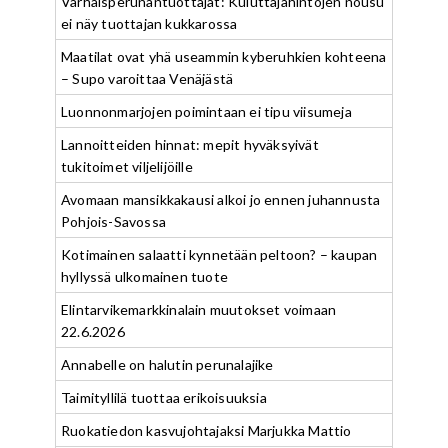
Varhaisperunantuottajat: Kuluttajahintojen nousu
ei näy tuottajan kukkarossa
Maatilat ovat yhä useammin kyberuhkien kohteena
– Supo varoittaa Venäjästä
Luonnonmarjojen poimintaan ei tipu viisumeja
Lannoitteiden hinnat: mepit hyväksyivät
tukitoimet viljelijöille
Avomaan mansikkakausi alkoi jo ennen juhannusta
Pohjois-Savossa
Kotimainen salaatti kynnetään peltoon? – kaupan
hyllyssä ulkomainen tuote
Elintarvikemarkkinalain muutokset voimaan
22.6.2026
Annabelle on halutin perunalajike
Taimityllilä tuottaa erikoisuuksia
Ruokatiedon kasvujohtajaksi Marjukka Mattio