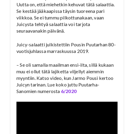
Uutta on, että miehetkin kehuvat tätä salaattia.
Se kestää jääkaapissa täysin tuoreena pari
viikkoa. Se ei tummu pilkottunakaan, vaan
Juicysta tehtyä salaattia voi tarjota
seuraavanakin päivänä.
Juicy-salaatti julkistettiin Pousin Puutarhan 80-
vuotisjuhlassa marraskuussa 2019.
– Se oli samalla maailman ensi-ilta, sillä kukaan
muu ei ollut tätä lajiketta viljellyt aiemmin
myyntiin. Katso video, kun Jarmo Pousi kertoo
Juicyn tarinan. Lue koko juttu Puutarha-
Sanomien numerosta
6/2020