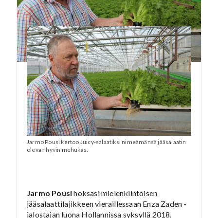
Sanomat -lehden numerossa 6/2020.
Jarmo Pousi kertoo Juicy-salaatiksi nimeämänsä jääsalaatin
olevan hyvin mehukas.
Jarmo Pousi
hoksasi mielenkiintoisen
jääsalaattilajikkeen vieraillessaan Enza Zaden -
jalostajan luona Hollannissa syksyllä 2018.