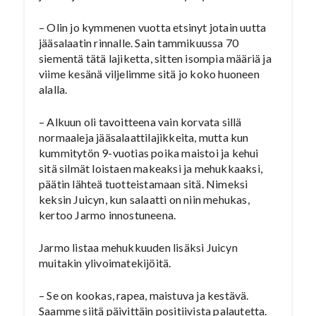
– Olin jo kymmenen vuotta etsinyt jotain uutta
jääsalaatin rinnalle. Sain tammikuussa 70
siementä tätä lajiketta, sitten isompia määriä ja
viime kesänä viljelimme sitä jo koko huoneen
alalla.
– Alkuun oli tavoitteena vain korvata sillä
normaaleja jääsalaattilajikkeita, mutta kun
kummitytön 9-vuotias poika maistoi ja kehui
sitä silmät loistaen makeaksi ja mehukkaaksi,
päätin lähteä tuotteistamaan sitä. Nimeksi
keksin Juicyn, kun salaatti on niin mehukas,
kertoo Jarmo innostuneena.
Jarmo listaa mehukkuuden lisäksi Juicyn
muitakin ylivoimatekijöitä.
– Se on kookas, rapea, maistuva ja kestävä.
Saamme siitä päivittäin positiivista palautetta.