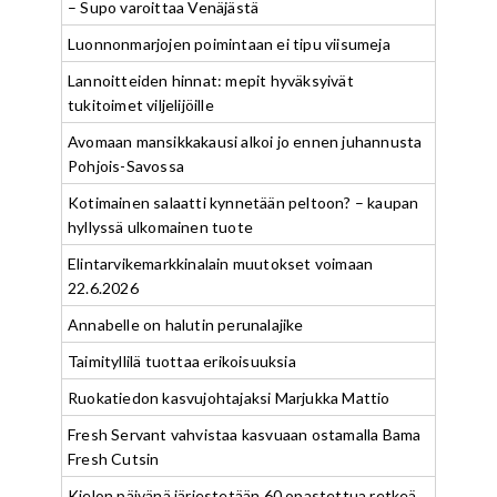
– Supo varoittaa Venäjästä
Luonnonmarjojen poimintaan ei tipu viisumeja
Lannoitteiden hinnat: mepit hyväksyivät
tukitoimet viljelijöille
Avomaan mansikkakausi alkoi jo ennen juhannusta
Pohjois-Savossa
Kotimainen salaatti kynnetään peltoon? – kaupan
hyllyssä ulkomainen tuote
Elintarvikemarkkinalain muutokset voimaan
22.6.2026
Annabelle on halutin perunalajike
Taimityllilä tuottaa erikoisuuksia
Ruokatiedon kasvujohtajaksi Marjukka Mattio
Fresh Servant vahvistaa kasvuaan ostamalla Bama
Fresh Cutsin
Kielon päivänä järjestetään 60 opastettua retkeä