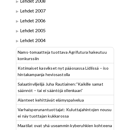
Lehdet 2008
Lehdet 2007
Lehdet 2006
Lehdet 2005
Lehdet 2004
Nams-tomaatteja tuottava Agrifutura hakeutuu
konkurssiin
Kotimaiset kasvikset nyt pääosassa Lidlissä – iso
hintakampanja heviosastolla
Salaatinviljelijä Juha Rautiainen:”Kaikille samat
säännöt – tai ei sääntöjä ollenkaan”
Alanteet kehittävät elämyspalvelua
Varhaisperunantuottajat: Kuluttajahintojen nousu
ei näy tuottajan kukkarossa
Maatilat ovat yhä useammin kyberuhkien kohteena