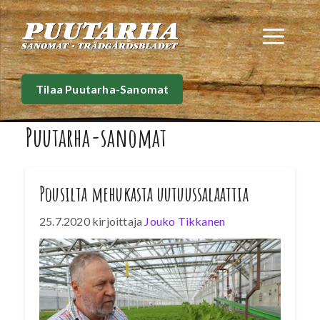
Siirry
sisältöön
Val
Tilaa Puutarha-Sanomat
Puutarha-sanomat
Pousilta mehukasta uutuussalaattia
25.7.2020
kirjoittaja
Jouko Tikkanen