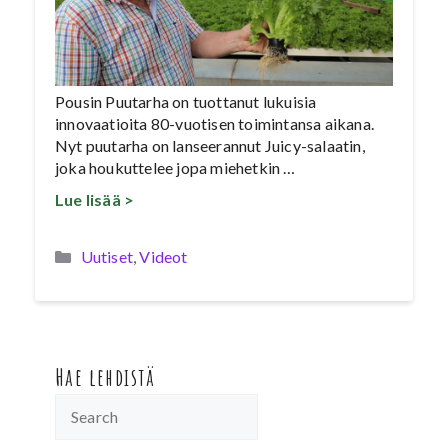
Pousin Puutarha on tuottanut lukuisia
innovaatioita 80-vuotisen toimintansa aikana.
Nyt puutarha on lanseerannut Juicy-salaatin,
joka houkuttelee jopa miehetkin …
Lue lisää >
Kategoriat
Uutiset
,
Videot
Hae lehdistä