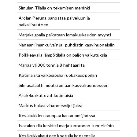
Simulan Tilalla on tekemisen meninki
Arolan Peruna panostaa palveluun ja
paikallisuuteen
Marjakaupalla paikataan lomakuukauden myynti
Nanean ilmankuivain ja -puhdistin kasvihuoneisiin
Poikkeavalla lämpötilalla on paljon vaikutuksia
Marjaa yli 300 tonnia 8 hehtaarilta
Kotimaista valkosipulia ruokakauppoihin
Silmusalaatti muutti omaan kasvuhuoneeseen
Artik-kurkut ovat kotimaisia
Markus halusi vihannesviljelijäksi
Kesäkukkien kauppaa kartanomiljöössä
Isotalon tila keskitti marjatuotannon tunneleihin
Kesäkukkakauteen koetulla konseptilla