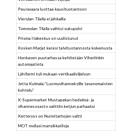
Peuravaara luottaa kausituotantoon
Vierulan Tilalla ei jahkailla
Tommolan Tilalla vaihtui sukupolvi
Prisma Itäkeskus on uudistunut
Kosken Marjat keräsi talvituotannosta kokemusta
Honkasen puutarhassa kehitetään Viherlinkin
automaatiota
Lähifarmi tuli mukaan vertikaaliviljelyyn
Jetta Kulmala:”Luomuvihanneksille tavanomaisten
kohtelu”
K-Supermarket Mustapekan hedelmä- ja
vihannesosasto valittiin ketjun parhaaksi
Ketteryys on Nurmitarhojen valtti
MOT mollasi mansikkatiloja