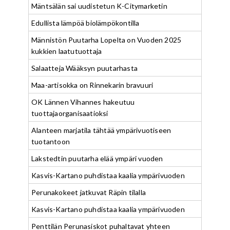
Mäntsälän sai uudistetun K-Citymarketin
Edullista lämpöä biolämpökontilla
Männistön Puutarha Lopelta on Vuoden 2025
kukkien laatutuottaja
Salaatteja Wääksyn puutarhasta
Maa-artisokka on Rinnekarin bravuuri
OK Lännen Vihannes hakeutuu
tuottajaorganisaatioksi
Alanteen marjatila tähtää ympärivuotiseen
tuotantoon
Lakstedtin puutarha elää ympäri vuoden
Kasvis-Kartano puhdistaa kaalia ympärivuoden
Perunakokeet jatkuvat Räpin tilalla
Kasvis-Kartano puhdistaa kaalia ympärivuoden
Penttilän Perunasiskot puhaltavat yhteen