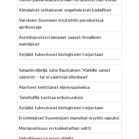
Kimalaiset ratkaisevat ongelmia kuin kädelliset
Varsinais-Suomeen istutettiin persikoita ja
aprikooseja
Aurinkopuiston lampaat saavat rinnalleen
mehiläiset
Syrjälät tukeutuvat biologiseen torjuntaan
Salaatinviljelijä Juha Rautiainen:”Kaikille samat
säännöt – tai ei sääntöjä ollenkaan”
Alanteet kehittävät elämyspalvelua
Taimityllilä tuottaa erikoisuuksia
Syrjälät tukeutuvat biologiseen torjuntaan
Ensimmäiset Suonenjoen mansikat myytiin vapuksi
Monipuolisuus on kukkatarhan valtti
Vehviläinen on maan viljelijä