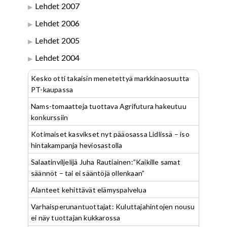
Lehdet 2007
Lehdet 2006
Lehdet 2005
Lehdet 2004
Kesko otti takaisin menetettyä markkinaosuutta
PT-kaupassa
Nams-tomaatteja tuottava Agrifutura hakeutuu
konkurssiin
Kotimaiset kasvikset nyt pääosassa Lidlissä – iso
hintakampanja heviosastolla
Salaatinviljelijä Juha Rautiainen:”Kaikille samat
säännöt – tai ei sääntöjä ollenkaan”
Alanteet kehittävät elämyspalvelua
Varhaisperunantuottajat: Kuluttajahintojen nousu
ei näy tuottajan kukkarossa