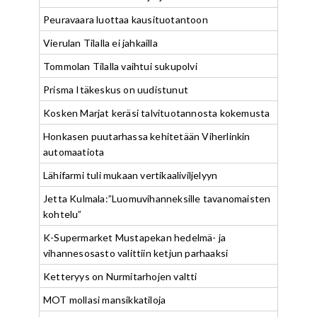
Peuravaara luottaa kausituotantoon
Vierulan Tilalla ei jahkailla
Tommolan Tilalla vaihtui sukupolvi
Prisma Itäkeskus on uudistunut
Kosken Marjat keräsi talvituotannosta kokemusta
Honkasen puutarhassa kehitetään Viherlinkin
automaatiota
Lähifarmi tuli mukaan vertikaaliviljelyyn
Jetta Kulmala:”Luomuvihanneksille tavanomaisten
kohtelu”
K-Supermarket Mustapekan hedelmä- ja
vihannesosasto valittiin ketjun parhaaksi
Ketteryys on Nurmitarhojen valtti
MOT mollasi mansikkatiloja