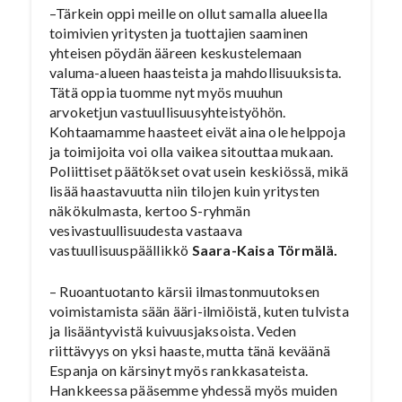
–Tärkein oppi meille on ollut samalla alueella
toimivien yritysten ja tuottajien saaminen
yhteisen pöydän ääreen keskustelemaan
valuma-alueen haasteista ja mahdollisuuksista.
Tätä oppia tuomme nyt myös muuhun
arvoketjun vastuullisuusyhteistyöhön.
Kohtaamamme haasteet eivät aina ole helppoja
ja toimijoita voi olla vaikea sitouttaa mukaan.
Poliittiset päätökset ovat usein keskiössä, mikä
lisää haastavuutta niin tilojen kuin yritysten
näkökulmasta, kertoo S-ryhmän
vesivastuullisuudesta vastaava
vastuullisuuspäällikkö
Saara-Kaisa Törmälä.
– Ruoantuotanto kärsii ilmastonmuutoksen
voimistamista sään ääri-ilmiöistä, kuten tulvista
ja lisääntyvistä kuivuusjaksoista. Veden
riittävyys on yksi haaste, mutta tänä keväänä
Espanja on kärsinyt myös rankkasateista.
Hankkeessa pääsemme yhdessä myös muiden