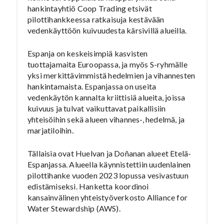
hankintayhtiö Coop Trading etsivät
pilottihankkeessa ratkaisuja kestävään
vedenkäyttöön kuivuudesta kärsivillä alueilla.
Espanja on keskeisimpiä kasvisten
tuottajamaita Euroopassa, ja myös S-ryhmälle
yksi merkittävimmistä hedelmien ja vihannesten
hankintamaista. Espanjassa on useita
vedenkäytön kannalta kriittisiä alueita, joissa
kuivuus ja tulvat vaikuttavat paikallisiin
yhteisöihin sekä alueen vihannes-, hedelmä, ja
marjatiloihin.
Tällaisia ovat Huelvan ja Doñanan alueet Etelä-
Espanjassa. Alueella käynnistettiin uudenlainen
pilottihanke vuoden 2023 lopussa vesivastuun
edistämiseksi. Hanketta koordinoi
kansainvälinen yhteistyöverkosto Alliance for
Water Stewardship (AWS).