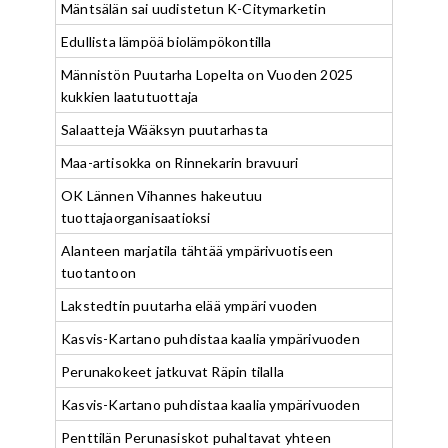
Mäntsälän sai uudistetun K-Citymarketin
Edullista lämpöä biolämpökontilla
Männistön Puutarha Lopelta on Vuoden 2025
kukkien laatutuottaja
Salaatteja Wääksyn puutarhasta
Maa-artisokka on Rinnekarin bravuuri
OK Lännen Vihannes hakeutuu
tuottajaorganisaatioksi
Alanteen marjatila tähtää ympärivuotiseen
tuotantoon
Lakstedtin puutarha elää ympäri vuoden
Kasvis-Kartano puhdistaa kaalia ympärivuoden
Perunakokeet jatkuvat Räpin tilalla
Kasvis-Kartano puhdistaa kaalia ympärivuoden
Penttilän Perunasiskot puhaltavat yhteen