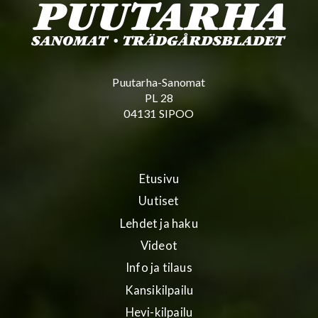
Puutarha-Sanomat
PL 28
04131 SIPOO
Etusivu
Uutiset
Lehdet ja haku
Videot
Info ja tilaus
Kansikilpailu
Hevi-kilpailu