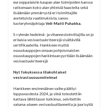
eurooppalaisiin kaupan alan toimijoiden kanssa
ratkomaan koko alan yhteisiä haasteita sekä
lisäämään ymmärrystä eri toimittajille
asetetuista vaatimuksista, sanoo
tuoteryhmäjohtaja
Veli-Matti Puhakka.
S-ryhmän hedelmä- ja vihannestoimittajilla on jo
erilaisia vesivastuukriteerejä sisältävillä
sertifikaateilla. Hankkeen myötä
osuuskauppojen omaan pohjoismaisten
osuuskauppojen hankintaan pyritään lisäämään
vesivastuukriteerejä
Nyt fokuksessa tilakohtaiset
vesivastuusuunnitelmat
Hankkeen ensimmäinen vaihe päättyi
loppuvuodesta 2024, ja siinä toteutettiin
kattava lähtötason tutkimus, selvitettiin
valuma-alueen vesivastuutilannetta ja juurisyitä