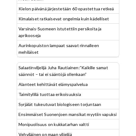
Kielon päivänä järjestetään 60 opastettua retkeä
Kimalaiset ratkaisevat ongelmia kuin kädelliset
Varsinais-Suomeen istutettiin persikoita ja
aprikooseja
Aurinkopuiston lampaat saavat rinnalleen
mehiläiset
Salaatinviljelijä Juha Rautiainen:”Kaikille samat
säännöt – tai ei sääntöjä ollenkaan”
Alanteet kehittävät elämyspalvelua
Taimityllilä tuottaa erikoisuuksia
Syrjälät tukeutuvat biologiseen torjuntaan
Ensimmäiset Suonenjoen mansikat myytiin vapuksi
Monipuolisuus on kukkatarhan valtti
Vehviläinen on maan viljelijä