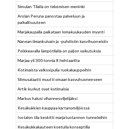
Simulan Tilalla on tekemisen meninki
Arolan Peruna panostaa palveluun ja
paikallisuuteen
Marjakaupalla paikataan lomakuukauden myynti
Nanean ilmankuivain ja -puhdistin kasvihuoneisiin
Poikkeavalla lämpötilalla on paljon vaikutuksia
Marjaa yli 300 tonnia 8 hehtaarilta
Kotimaista valkosipulia ruokakauppoihin
Silmusalaatti muutti omaan kasvuhuoneeseen
Artik-kurkut ovat kotimaisia
Markus halusi vihannesviljelijäksi
Kesäkukkien kauppaa kartanomiljöössä
Isotalon tila keskitti marjatuotannon tunneleihin
Kesäkukkakauteen koetulla konseptilla