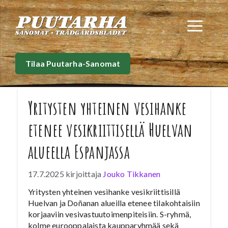
Siirry
sisältöön
Val
Tilaa Puutarha-Sanomat
Yritysten yhteinen vesihanke
etenee vesikriittisellä Huelvan
alueella Espanjassa
17.7.2025
kirjoittaja
Jouko Tikkanen
Yritysten yhteinen vesihanke vesikriittisillä
Huelvan ja Doñanan alueilla etenee tilakohtaisiin
korjaaviin vesivastuutoimenpiteisiin. S-ryhmä,
kolme eurooppalaista kaupparyhmää sekä