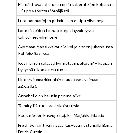
Maatilat ovat yhä useammin kyberuhkien kohteena
– Supo varoittaa Venäjästä
Luonnonmarjojen poimintaan ei tipu viisumeja
Lannoitteiden hinnat: mepit hyväksyivät
tukitoimet viljelijöille
Avomaan mansikkakausi alkoi jo ennen juhannusta
Pohjois-Savossa
Kotimainen salaatti kynnetään peltoon? – kaupan
hyllyssä ulkomainen tuote
Elintarvikemarkkinalain muutokset voimaan
22.6.2026
Annabelle on halutin perunalajike
Taimityllilä tuottaa erikoisuuksia
Ruokatiedon kasvujohtajaksi Marjukka Mattio
Fresh Servant vahvistaa kasvuaan ostamalla Bama
Fresh Cutsin