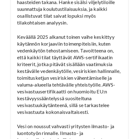
haasteiden takana. Hanke sisälsi viljelytiloille
suunnattuja koulutustilaisuuksia, ja kaikki
osallistuvat tilat saivat lopuksi myös
tilakohtaisen analyysin.
Keväällä 2025 alkanut toinen vaihe keskittyy
käytännön korjaaviin toimenpiteisiin, kuten
vedenkäytön tehostamiseen. Tavoitteena on,
että kaikki tilat täyttävät AWS-sertifikaatin
kriteerit, jotka pitävät sisällään vaatimuksia
kestävälle vedenkäytölle, vesiriskien hallinnalle,
toimitusketjun vesiriskien vähentämiselle ja
valuma-alueella tehtävälle yhteistyölle. AWS-
vesivastuusertifikaatti on huomioitu EU:n
kestävyyssääntelyssä suositeltuna
vesivastuukäytänteenä, sillä se tarkastelee
vesivastuuta kokonaisvaltaisesti.
Vesi on noussut vahvasti yritysten ilmasto- ja
luontotyön rinnalle. Ilmasto- ja