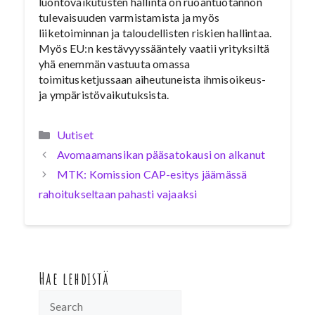
luontovaikutusten hallinta on ruoantuotannon
tulevaisuuden varmistamista ja myös
liiketoiminnan ja taloudellisten riskien hallintaa.
Myös EU:n kestävyyssääntely vaatii yrityksiltä
yhä enemmän vastuuta omassa
toimitusketjussaan aiheutuneista ihmisoikeus-
ja ympäristövaikutuksista.
Kategoriat
Uutiset
Avomaamansikan pääsatokausi on alkanut
MTK: Komission CAP-esitys jäämässä
rahoitukseltaan pahasti vajaaksi
Hae lehdistä