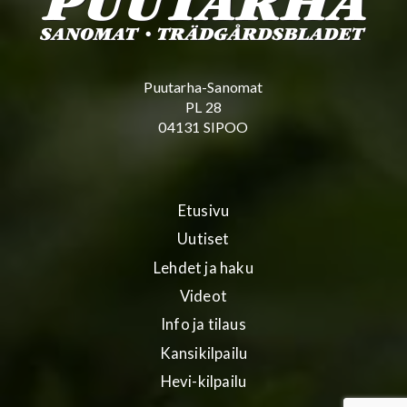
Puutarha-Sanomat
PL 28
04131 SIPOO
Etusivu
Uutiset
Lehdet ja haku
Videot
Info ja tilaus
Kansikilpailu
Hevi-kilpailu