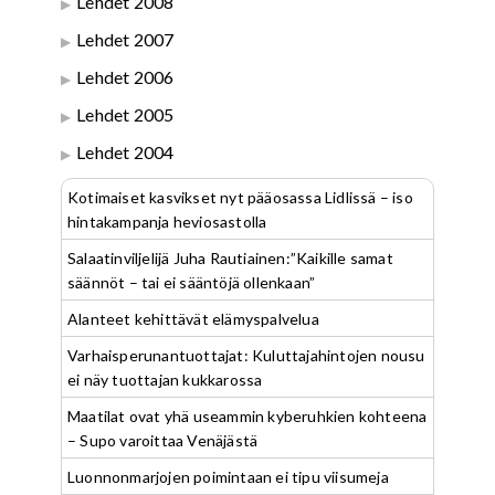
Lehdet 2008
Lehdet 2007
Lehdet 2006
Lehdet 2005
Lehdet 2004
Kotimaiset kasvikset nyt pääosassa Lidlissä – iso
hintakampanja heviosastolla
Salaatinviljelijä Juha Rautiainen:”Kaikille samat
säännöt – tai ei sääntöjä ollenkaan”
Alanteet kehittävät elämyspalvelua
Varhaisperunantuottajat: Kuluttajahintojen nousu
ei näy tuottajan kukkarossa
Maatilat ovat yhä useammin kyberuhkien kohteena
– Supo varoittaa Venäjästä
Luonnonmarjojen poimintaan ei tipu viisumeja