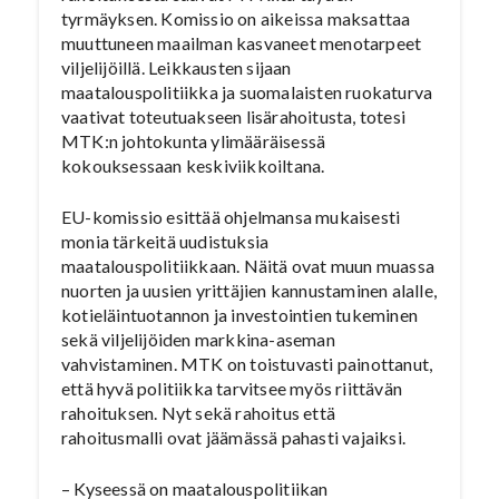
tyrmäyksen. Komissio on aikeissa maksattaa
muuttuneen maailman kasvaneet menotarpeet
viljelijöillä. Leikkausten sijaan
maatalouspolitiikka ja suomalaisten ruokaturva
vaativat toteutuakseen lisärahoitusta, totesi
MTK:n johtokunta ylimääräisessä
kokouksessaan keskiviikkoiltana.
EU-komissio esittää ohjelmansa mukaisesti
monia tärkeitä uudistuksia
maatalouspolitiikkaan. Näitä ovat muun muassa
nuorten ja uusien yrittäjien kannustaminen alalle,
kotieläintuotannon ja investointien tukeminen
sekä viljelijöiden markkina-aseman
vahvistaminen. MTK on toistuvasti painottanut,
että hyvä politiikka tarvitsee myös riittävän
rahoituksen. Nyt sekä rahoitus että
rahoitusmalli ovat jäämässä pahasti vajaiksi.
– Kyseessä on maatalouspolitiikan