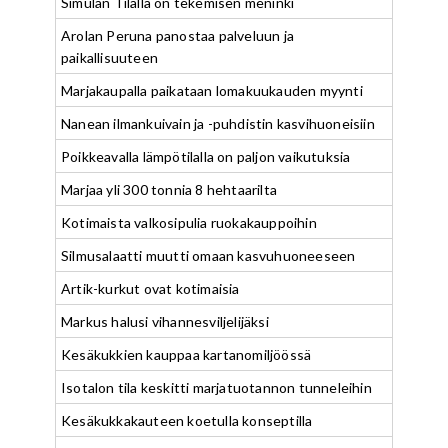
Simulan Tilalla on tekemisen meninki
Arolan Peruna panostaa palveluun ja
paikallisuuteen
Marjakaupalla paikataan lomakuukauden myynti
Nanean ilmankuivain ja -puhdistin kasvihuoneisiin
Poikkeavalla lämpötilalla on paljon vaikutuksia
Marjaa yli 300 tonnia 8 hehtaarilta
Kotimaista valkosipulia ruokakauppoihin
Silmusalaatti muutti omaan kasvuhuoneeseen
Artik-kurkut ovat kotimaisia
Markus halusi vihannesviljelijäksi
Kesäkukkien kauppaa kartanomiljöössä
Isotalon tila keskitti marjatuotannon tunneleihin
Kesäkukkakauteen koetulla konseptilla