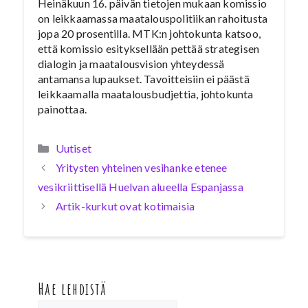
Heinäkuun 16. päivän tietojen mukaan komissio
on leikkaamassa maatalouspolitiikan rahoitusta
jopa 20 prosentilla. MTK:n johtokunta katsoo,
että komissio esityksellään pettää strategisen
dialogin ja maatalousvision yhteydessä
antamansa lupaukset. Tavoitteisiin ei päästä
leikkaamalla maatalousbudjettia, johtokunta
painottaa.
Kategoriat
Uutiset
Yritysten yhteinen vesihanke etenee
vesikriittisellä Huelvan alueella Espanjassa
Artik-kurkut ovat kotimaisia
Hae lehdistä