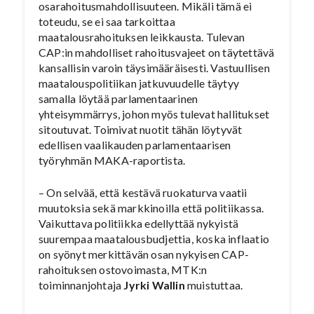
osarahoitusmahdollisuuteen. Mikäli tämä ei
toteudu, se ei saa tarkoittaa
maatalousrahoituksen leikkausta. Tulevan
CAP:in mahdolliset rahoitusvajeet on täytettävä
kansallisin varoin täysimääräisesti. Vastuullisen
maatalouspolitiikan jatkuvuudelle täytyy
samalla löytää parlamentaarinen
yhteisymmärrys, johon myös tulevat hallitukset
sitoutuvat. Toimivat nuotit tähän löytyvät
edellisen vaalikauden parlamentaarisen
työryhmän MAKA-raportista.
– On selvää, että kestävä ruokaturva vaatii
muutoksia sekä markkinoilla että politiikassa.
Vaikuttava politiikka edellyttää nykyistä
suurempaa maatalousbudjettia, koska inflaatio
on syönyt merkittävän osan nykyisen CAP-
rahoituksen ostovoimasta, MTK:n
toiminnanjohtaja
Jyrki Wallin
muistuttaa.