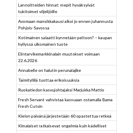
Lannoitteiden hinnat: mepit hyväksyivät
tukitoimet viljelijöille
Avomaan mansikkakausi alkoi jo ennen juhannusta
Pohjois-Savossa
Kotimainen salaatti kynnetään peltoon? – kaupan
hyllyssä ulkomainen tuote
Elintarvikemarkkinalain muutokset voimaan
22.6.2026
Annabelle on halutin perunalajike
Taimityllilä tuottaa erikoisuuksia
Ruokatiedon kasvujohtajaksi Marjukka Mattio
Fresh Servant vahvistaa kasvuaan ostamalla Bama
Fresh Cutsin
Kielon päivänä järjestetään 60 opastettua retkeä
Kimalaiset ratkaisevat ongelmia kuin kädelliset