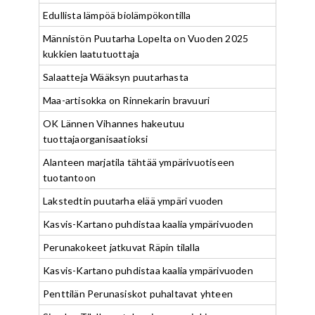
Edullista lämpöä biolämpökontilla
Männistön Puutarha Lopelta on Vuoden 2025
kukkien laatutuottaja
Salaatteja Wääksyn puutarhasta
Maa-artisokka on Rinnekarin bravuuri
OK Lännen Vihannes hakeutuu
tuottajaorganisaatioksi
Alanteen marjatila tähtää ympärivuotiseen
tuotantoon
Lakstedtin puutarha elää ympäri vuoden
Kasvis-Kartano puhdistaa kaalia ympärivuoden
Perunakokeet jatkuvat Räpin tilalla
Kasvis-Kartano puhdistaa kaalia ympärivuoden
Penttilän Perunasiskot puhaltavat yhteen