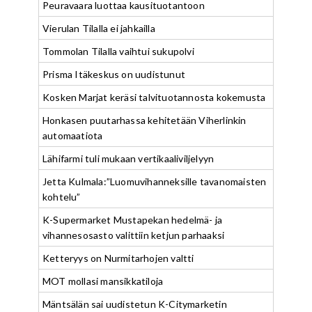
Peuravaara luottaa kausituotantoon
Vierulan Tilalla ei jahkailla
Tommolan Tilalla vaihtui sukupolvi
Prisma Itäkeskus on uudistunut
Kosken Marjat keräsi talvituotannosta kokemusta
Honkasen puutarhassa kehitetään Viherlinkin
automaatiota
Lähifarmi tuli mukaan vertikaaliviljelyyn
Jetta Kulmala:”Luomuvihanneksille tavanomaisten
kohtelu”
K-Supermarket Mustapekan hedelmä- ja
vihannesosasto valittiin ketjun parhaaksi
Ketteryys on Nurmitarhojen valtti
MOT mollasi mansikkatiloja
Mäntsälän sai uudistetun K-Citymarketin