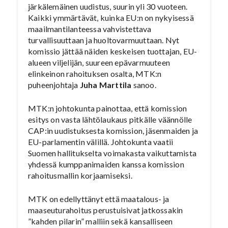
järkälemäinen uudistus, suurin yli 30 vuoteen.
Kaikki ymmärtävät, kuinka EU:n on nykyisessä
maailmantilanteessa vahvistettava
turvallisuuttaan ja huoltovarmuuttaan. Nyt
komissio jättää näiden keskeisen tuottajan, EU-
alueen viljelijän, suureen epävarmuuteen
elinkeinon rahoituksen osalta, MTK:n
puheenjohtaja
Juha Marttila
sanoo.
MTK:n johtokunta painottaa, että komission
esitys on vasta lähtölaukaus pitkälle väännölle
CAP:in uudistuksesta komission, jäsenmaiden ja
EU-parlamentin välillä. Johtokunta vaatii
Suomen hallitukselta voimakasta vaikuttamista
yhdessä kumppanimaiden kanssa komission
rahoitusmallin korjaamiseksi.
MTK on edellyttänyt että maatalous- ja
maaseuturahoitus perustuisivat jatkossakin
”kahden pilarin” malliin sekä kansalliseen