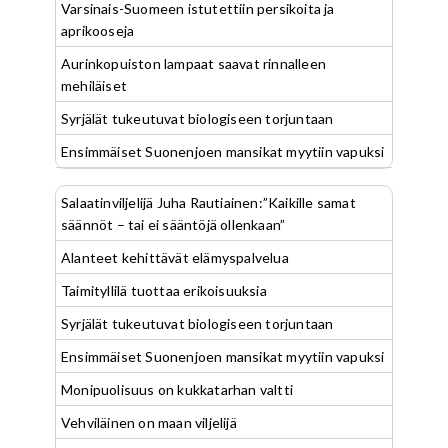
Varsinais-Suomeen istutettiin persikoita ja
aprikooseja
Aurinkopuiston lampaat saavat rinnalleen
mehiläiset
Syrjälät tukeutuvat biologiseen torjuntaan
Ensimmäiset Suonenjoen mansikat myytiin vapuksi
Salaatinviljelijä Juha Rautiainen:”Kaikille samat
säännöt – tai ei sääntöjä ollenkaan”
Alanteet kehittävät elämyspalvelua
Taimityllilä tuottaa erikoisuuksia
Syrjälät tukeutuvat biologiseen torjuntaan
Ensimmäiset Suonenjoen mansikat myytiin vapuksi
Monipuolisuus on kukkatarhan valtti
Vehviläinen on maan viljelijä