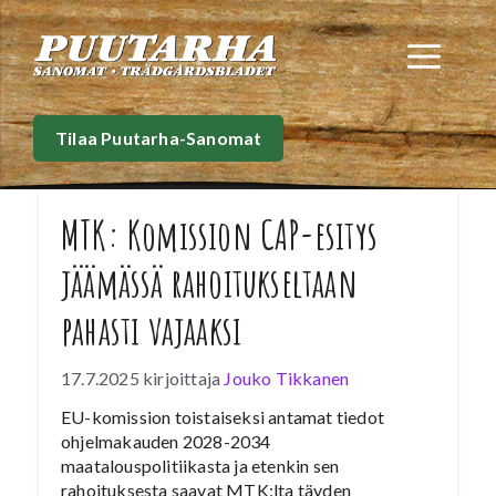
Siirry
sisältöön
Val
Tilaa Puutarha-Sanomat
MTK: Komission CAP-esitys
jäämässä rahoitukseltaan
pahasti vajaaksi
17.7.2025
kirjoittaja
Jouko Tikkanen
EU-komission toistaiseksi antamat tiedot
ohjelmakauden 2028-2034
maatalouspolitiikasta ja etenkin sen
rahoituksesta saavat MTK:lta täyden