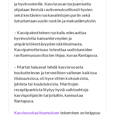
ja hyvinvoinnille. Kasvisruoan tarjoamisella
ohjataan ihmisiä ravitsemuksellisesti hyvien
sekä kestävien ruokavalintojen pariin sekä
tutustumaan uusiin ruokiin ja makuelämyksiin.
– Kasvipainotteinen ruokailu edesauttaa
hyvinvointia kansanterveyden ja
ympäristökestävyyden näkökulmasta.
Kasvipainotteisuus toteuttaa uudistuneiden
ravitsemussuositusten linjaa, kuvaa Rantapusa.
– Martat haluavat tehdä kasvisruoasta
houkuttelevan ja terveellisen valinnan kaikissa
tilaisuuksissa, oli kyse sitten kokouksista,
juhlista tai koulutuksista. Marttojen
reseptipankista löytyy hyviä vaihtoehtoja
kasvispohjaisiin tarjoiluihin, kannustaa
Rantapusa.
Kasvisruokasitoumuksen
tekeminen on helppoa: