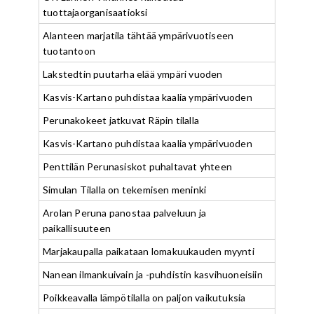
tuottajaorganisaatioksi
Alanteen marjatila tähtää ympärivuotiseen
tuotantoon
Lakstedtin puutarha elää ympäri vuoden
Kasvis-Kartano puhdistaa kaalia ympärivuoden
Perunakokeet jatkuvat Räpin tilalla
Kasvis-Kartano puhdistaa kaalia ympärivuoden
Penttilän Perunasiskot puhaltavat yhteen
Simulan Tilalla on tekemisen meninki
Arolan Peruna panostaa palveluun ja
paikallisuuteen
Marjakaupalla paikataan lomakuukauden myynti
Nanean ilmankuivain ja -puhdistin kasvihuoneisiin
Poikkeavalla lämpötilalla on paljon vaikutuksia