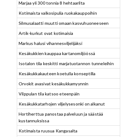
Marjaa yli 300 tonnia 8 hehtaarilta
Kotimaista valkosipulia ruokakauppoihin
Silmusalaatti muutti omaan kasvuhuoneeseen
Artik-kurkut ovat kotimaisia
Markus halusi vihannesviljelijäksi
Kesäkukkien kauppaa kartanomiljöössä
Isotalon tila keskitti marjatuotannon tunneleihin
Kesäkukkakauteen koetulla konseptilla
Orvokit avasivat kesäkukkamyynnin
Vilppulan tila katsoo eteenpäin
Kesäkukkatarhojen viljelysesonki on alkanut
Hortiherttua panostaa palveluun ja säästää
kustannuksissa
Kotimaista ruusua Kangasalta