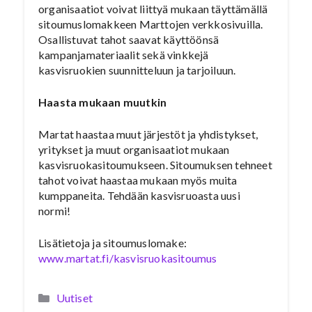
organisaatiot voivat liittyä mukaan täyttämällä
sitoumuslomakkeen Marttojen verkkosivuilla.
Osallistuvat tahot saavat käyttöönsä
kampanjamateriaalit sekä vinkkejä
kasvisruokien suunnitteluun ja tarjoiluun.
Haasta mukaan muutkin
Martat haastaa muut järjestöt ja yhdistykset,
yritykset ja muut organisaatiot mukaan
kasvisruokasitoumukseen. Sitoumuksen tehneet
tahot voivat haastaa mukaan myös muita
kumppaneita. Tehdään kasvisruoasta uusi
normi!
Lisätietoja ja sitoumuslomake:
www.martat.fi/kasvisruokasitoumus
Kategoriat
Uutiset