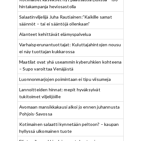
hintakampanja heviosastolla
Salaatinviljelijä Juha Rautiainen:”Kaikille samat
säännöt – tai ei sääntöjä ollenkaan”
Alanteet kehittävät elämyspalvelua
Varhaisperunantuottajat: Kuluttajahintojen nousu
ei näy tuottajan kukkarossa
Maatilat ovat yhä useammin kyberuhkien kohteena
– Supo varoittaa Venäjästä
Luonnonmarjojen poimintaan ei tipu viisumeja
Lannoitteiden hinnat: mepit hyväksyivät
tukitoimet viljelijöille
Avomaan mansikkakausi alkoi jo ennen juhannusta
Pohjois-Savossa
Kotimainen salaatti kynnetään peltoon? – kaupan
hyllyssä ulkomainen tuote