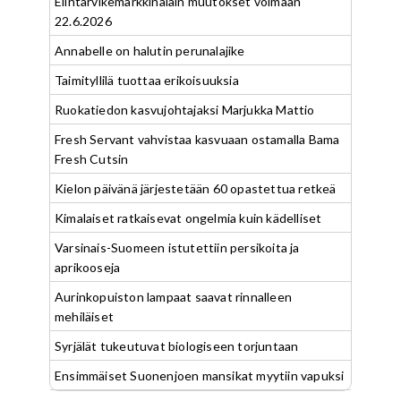
Elintarvikemarkkinalain muutokset voimaan
22.6.2026
Annabelle on halutin perunalajike
Taimityllilä tuottaa erikoisuuksia
Ruokatiedon kasvujohtajaksi Marjukka Mattio
Fresh Servant vahvistaa kasvuaan ostamalla Bama
Fresh Cutsin
Kielon päivänä järjestetään 60 opastettua retkeä
Kimalaiset ratkaisevat ongelmia kuin kädelliset
Varsinais-Suomeen istutettiin persikoita ja
aprikooseja
Aurinkopuiston lampaat saavat rinnalleen
mehiläiset
Syrjälät tukeutuvat biologiseen torjuntaan
Ensimmäiset Suonenjoen mansikat myytiin vapuksi