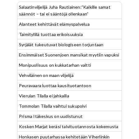
Salaatinviljelijä Juha Rautiainen:”Kaikille samat
säännöt – tai ei sääntöjä ollenkaan”
Alanteet kehittävät elämyspalvelua
Taimityllilä tuottaa erikoisuuksia
Syrjälät tukeutuvat biologiseen torjuntaan
Ensimmäiset Suonenjoen mansikat myytiin vapuksi
Monipuolisuus on kukkatarhan valtti
Vehviläinen on maan viljelijä
Peuravaara luottaa kausituotantoon
Vierulan Tilalla ei jahkailla
Tommolan Tilalla vaihtui sukupolvi
Prisma Itäkeskus on uudistunut
Kosken Marjat keräsi talvituotannosta kokemusta
Honkasen puutarhassa kehitetään Viherlinkin