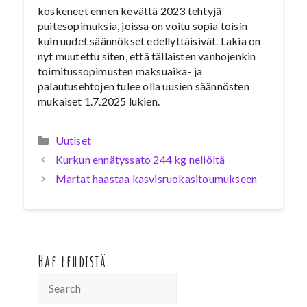
koskeneet ennen kevättä 2023 tehtyjä
puitesopimuksia, joissa on voitu sopia toisin
kuin uudet säännökset edellyttäisivät. Lakia on
nyt muutettu siten, että tällaisten vanhojenkin
toimitussopimusten maksuaika- ja
palautusehtojen tulee olla uusien säännösten
mukaiset 1.7.2025 lukien.
Kategoriat
Uutiset
Kurkun ennätyssato 244 kg neliöltä
Martat haastaa kasvisruokasitoumukseen
Hae lehdistä