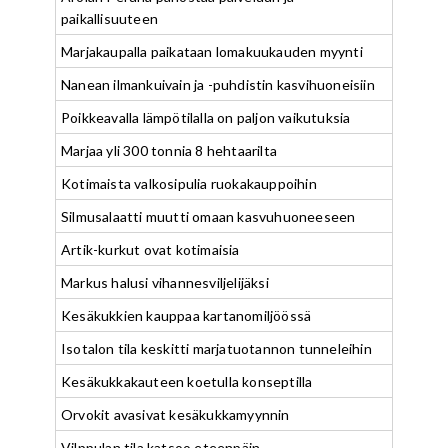
paikallisuuteen
Marjakaupalla paikataan lomakuukauden myynti
Nanean ilmankuivain ja -puhdistin kasvihuoneisiin
Poikkeavalla lämpötilalla on paljon vaikutuksia
Marjaa yli 300 tonnia 8 hehtaarilta
Kotimaista valkosipulia ruokakauppoihin
Silmusalaatti muutti omaan kasvuhuoneeseen
Artik-kurkut ovat kotimaisia
Markus halusi vihannesviljelijäksi
Kesäkukkien kauppaa kartanomiljöössä
Isotalon tila keskitti marjatuotannon tunneleihin
Kesäkukkakauteen koetulla konseptilla
Orvokit avasivat kesäkukkamyynnin
Vilppulan tila katsoo eteenpäin