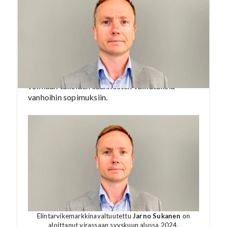
jotka astuivat voimaan 1.1.2025. Muutokset
tuovat merkittäviä parannuksia lain
täytäntöönpanoon ja ruokaketjun toimijoiden
välisten kaupankäyntikäytäntöjen
läpinäkyvyyteen. Tärkeimmät muutokset
koskevat elintarvikemarkkinavaltuutetun
tiedonsaantioikeuksia, tilausten peruutuksia ja
voimaan tulleiden säännösten vaikutuksia
vanhoihin sopimuksiin.
Elintarvikemarkkinavaltuutettu
Jarno Sukanen
on
aloittanut virassaan syyskuun alussa 2024.