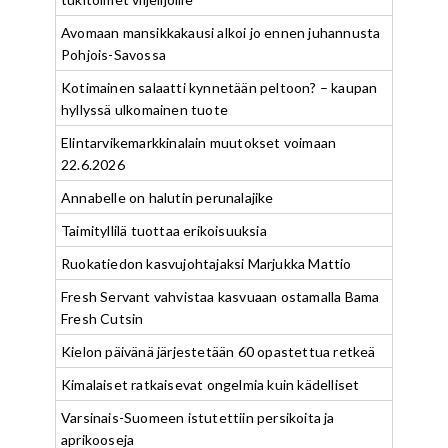
Avomaan mansikkakausi alkoi jo ennen juhannusta
Pohjois-Savossa
Kotimainen salaatti kynnetään peltoon? – kaupan
hyllyssä ulkomainen tuote
Elintarvikemarkkinalain muutokset voimaan
22.6.2026
Annabelle on halutin perunalajike
Taimityllilä tuottaa erikoisuuksia
Ruokatiedon kasvujohtajaksi Marjukka Mattio
Fresh Servant vahvistaa kasvuaan ostamalla Bama
Fresh Cutsin
Kielon päivänä järjestetään 60 opastettua retkeä
Kimalaiset ratkaisevat ongelmia kuin kädelliset
Varsinais-Suomeen istutettiin persikoita ja
aprikooseja