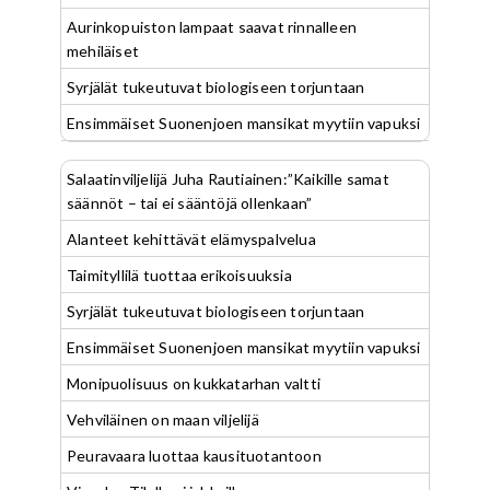
Aurinkopuiston lampaat saavat rinnalleen
mehiläiset
Syrjälät tukeutuvat biologiseen torjuntaan
Ensimmäiset Suonenjoen mansikat myytiin vapuksi
Salaatinviljelijä Juha Rautiainen:”Kaikille samat
säännöt – tai ei sääntöjä ollenkaan”
Alanteet kehittävät elämyspalvelua
Taimityllilä tuottaa erikoisuuksia
Syrjälät tukeutuvat biologiseen torjuntaan
Ensimmäiset Suonenjoen mansikat myytiin vapuksi
Monipuolisuus on kukkatarhan valtti
Vehviläinen on maan viljelijä
Peuravaara luottaa kausituotantoon