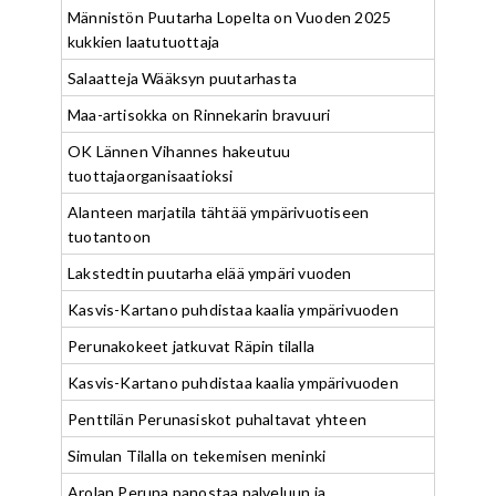
Männistön Puutarha Lopelta on Vuoden 2025
kukkien laatutuottaja
Salaatteja Wääksyn puutarhasta
Maa-artisokka on Rinnekarin bravuuri
OK Lännen Vihannes hakeutuu
tuottajaorganisaatioksi
Alanteen marjatila tähtää ympärivuotiseen
tuotantoon
Lakstedtin puutarha elää ympäri vuoden
Kasvis-Kartano puhdistaa kaalia ympärivuoden
Perunakokeet jatkuvat Räpin tilalla
Kasvis-Kartano puhdistaa kaalia ympärivuoden
Penttilän Perunasiskot puhaltavat yhteen
Simulan Tilalla on tekemisen meninki
Arolan Peruna panostaa palveluun ja