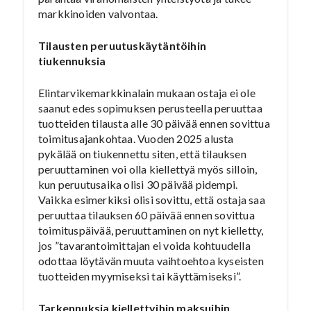
markkinoiden valvontaa.
Tilausten peruutuskäytäntöihin
tiukennuksia
Elintarvikemarkkinalain mukaan ostaja ei ole
saanut edes sopimuksen perusteella peruuttaa
tuotteiden tilausta alle 30 päivää ennen sovittua
toimitusajankohtaa. Vuoden 2025 alusta
pykälää on tiukennettu siten, että tilauksen
peruuttaminen voi olla kiellettyä myös silloin,
kun peruutusaika olisi 30 päivää pidempi.
Vaikka esimerkiksi olisi sovittu, että ostaja saa
peruuttaa tilauksen 60 päivää ennen sovittua
toimituspäivää, peruuttaminen on nyt kielletty,
jos ”tavarantoimittajan ei voida kohtuudella
odottaa löytävän muuta vaihtoehtoa kyseisten
tuotteiden myymiseksi tai käyttämiseksi”.
Tarkennuksia kiellettyihin maksuihin