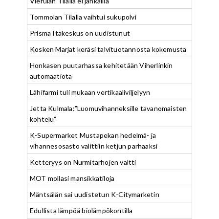
Vierulan Tilalla ei jahkailla
Tommolan Tilalla vaihtui sukupolvi
Prisma Itäkeskus on uudistunut
Kosken Marjat keräsi talvituotannosta kokemusta
Honkasen puutarhassa kehitetään Viherlinkin
automaatiota
Lähifarmi tuli mukaan vertikaaliviljelyyn
Jetta Kulmala:”Luomuvihanneksille tavanomaisten
kohtelu”
K-Supermarket Mustapekan hedelmä- ja
vihannesosasto valittiin ketjun parhaaksi
Ketteryys on Nurmitarhojen valtti
MOT mollasi mansikkatiloja
Mäntsälän sai uudistetun K-Citymarketin
Edullista lämpöä biolämpökontilla