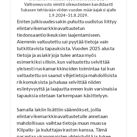
Valtioneuvosto nimitti oikeustieteen kandidaatti
Sukasen tehtävään viiden vuoden määräajaksi ajalle
1.9.2024–31.8.2029.
Eniten julkisuudessakin puhuttu uudistus liittyy
elintarvikemarkkinavaltuutetun
tiedonsaantioikeuksien laajentamiseen.
Aiemmin valtuutettu sai pyytää tietoja vain
tutkittavista tapauksista. Vuoden 2025 alusta
tietoja ja asiakirjoja tulee antaa myös
esimerkiksi silloin, kun valtuutettu selvittää
yleisesti ruokamarkkinoiden toimintaa tai kun
valtuutettu on saanut vihjetietoja mahdollisista
rikkomuksista ja haluaa selvittää niiden
esiintyvyyttä ja laajuutta ennen kuin varsinaisia
tapauksia otetaan tarkempaan käsittelyyn.
Samalla lakiin lisättiin säännökset, joilla
elintarvikemarkkinavaltuutetulle annetaan
mahdollisuus vaihtaa tietoja muun muassa
Kilpailu- ja kuluttajaviraston kanssa. Tämä
parantaa viranomaisten yhteistyötä ja tukee