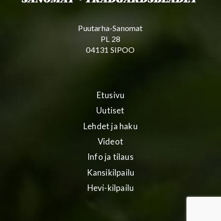
Puutarha-Sanomat
PL 28
04131 SIPOO
Etusivu
Uutiset
Lehdet ja haku
Videot
Info ja tilaus
Kansikilpailu
Hevi-kilpailu