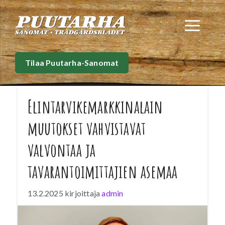
Siirry
sisältöön
Val
Tilaa Puutarha-Sanomat
Elintarvikemarkkinalain
muutokset vahvistavat
valvontaa ja
tavarantoimittajien asemaa
13.2.2025
kirjoittaja
admin
Eduskunta hyväksyi syksyllä 2024
elintarvikemarkkinalakiin muutamia muutoksia,