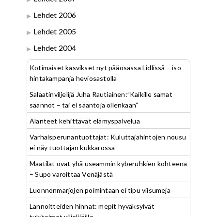
Lehdet 2006
Lehdet 2005
Lehdet 2004
Kotimaiset kasvikset nyt pääosassa Lidlissä – iso
hintakampanja heviosastolla
Salaatinviljelijä Juha Rautiainen:”Kaikille samat
säännöt – tai ei sääntöjä ollenkaan”
Alanteet kehittävät elämyspalvelua
Varhaisperunantuottajat: Kuluttajahintojen nousu
ei näy tuottajan kukkarossa
Maatilat ovat yhä useammin kyberuhkien kohteena
– Supo varoittaa Venäjästä
Luonnonmarjojen poimintaan ei tipu viisumeja
Lannoitteiden hinnat: mepit hyväksyivät
tukitoimet viljelijöille