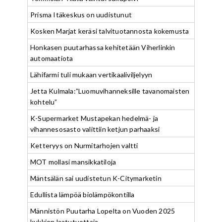
Prisma Itäkeskus on uudistunut
Kosken Marjat keräsi talvituotannosta kokemusta
Honkasen puutarhassa kehitetään Viherlinkin
automaatiota
Lähifarmi tuli mukaan vertikaaliviljelyyn
Jetta Kulmala:”Luomuvihanneksille tavanomaisten
kohtelu”
K-Supermarket Mustapekan hedelmä- ja
vihannesosasto valittiin ketjun parhaaksi
Ketteryys on Nurmitarhojen valtti
MOT mollasi mansikkatiloja
Mäntsälän sai uudistetun K-Citymarketin
Edullista lämpöä biolämpökontilla
Männistön Puutarha Lopelta on Vuoden 2025
kukkien laatutuottaja