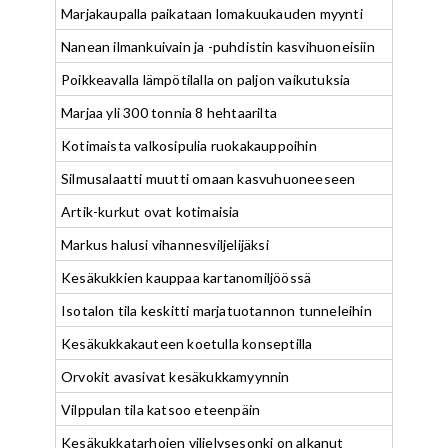
Marjakaupalla paikataan lomakuukauden myynti
Nanean ilmankuivain ja -puhdistin kasvihuoneisiin
Poikkeavalla lämpötilalla on paljon vaikutuksia
Marjaa yli 300 tonnia 8 hehtaarilta
Kotimaista valkosipulia ruokakauppoihin
Silmusalaatti muutti omaan kasvuhuoneeseen
Artik-kurkut ovat kotimaisia
Markus halusi vihannesviljelijäksi
Kesäkukkien kauppaa kartanomiljöössä
Isotalon tila keskitti marjatuotannon tunneleihin
Kesäkukkakauteen koetulla konseptilla
Orvokit avasivat kesäkukkamyynnin
Vilppulan tila katsoo eteenpäin
Kesäkukkatarhojen viljelysesonki on alkanut