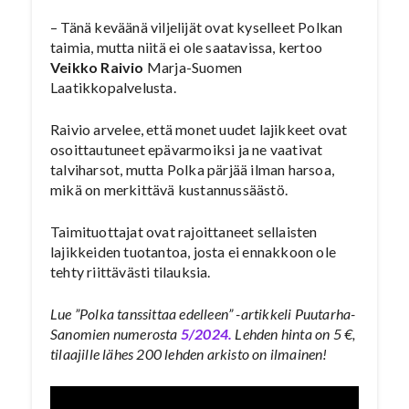
– Tänä keväänä viljelijät ovat kyselleet Polkan
taimia, mutta niitä ei ole saatavissa, kertoo
Veikko Raivio
Marja-Suomen
Laatikkopalvelusta.
Raivio arvelee, että monet uudet lajikkeet ovat
osoittautuneet epävarmoiksi ja ne vaativat
talviharsot, mutta Polka pärjää ilman harsoa,
mikä on merkittävä kustannussäästö.
Taimituottajat ovat rajoittaneet sellaisten
lajikkeiden tuotantoa, josta ei ennakkoon ole
tehty riittävästi tilauksia.
Lue ”Polka tanssittaa edelleen” -artikkeli Puutarha-
Sanomien numerosta
5/2024.
Lehden hinta on 5 €,
tilaajille lähes 200 lehden arkisto on ilmainen!