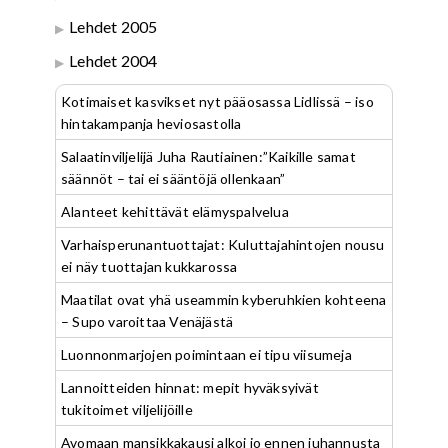
Lehdet 2005
Lehdet 2004
Kotimaiset kasvikset nyt pääosassa Lidlissä – iso
hintakampanja heviosastolla
Salaatinviljelijä Juha Rautiainen:”Kaikille samat
säännöt – tai ei sääntöjä ollenkaan”
Alanteet kehittävät elämyspalvelua
Varhaisperunantuottajat: Kuluttajahintojen nousu
ei näy tuottajan kukkarossa
Maatilat ovat yhä useammin kyberuhkien kohteena
– Supo varoittaa Venäjästä
Luonnonmarjojen poimintaan ei tipu viisumeja
Lannoitteiden hinnat: mepit hyväksyivät
tukitoimet viljelijöille
Avomaan mansikkakausi alkoi jo ennen juhannusta