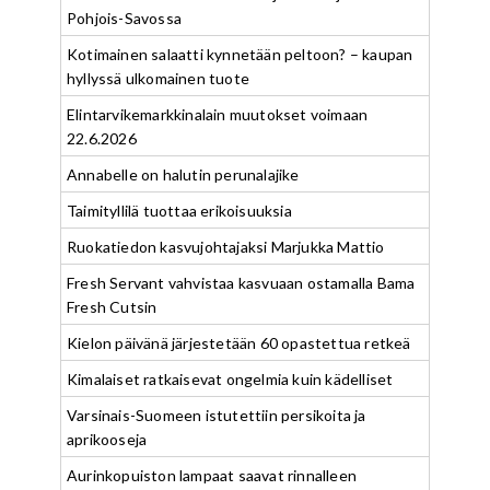
Pohjois-Savossa
Kotimainen salaatti kynnetään peltoon? – kaupan
hyllyssä ulkomainen tuote
Elintarvikemarkkinalain muutokset voimaan
22.6.2026
Annabelle on halutin perunalajike
Taimityllilä tuottaa erikoisuuksia
Ruokatiedon kasvujohtajaksi Marjukka Mattio
Fresh Servant vahvistaa kasvuaan ostamalla Bama
Fresh Cutsin
Kielon päivänä järjestetään 60 opastettua retkeä
Kimalaiset ratkaisevat ongelmia kuin kädelliset
Varsinais-Suomeen istutettiin persikoita ja
aprikooseja
Aurinkopuiston lampaat saavat rinnalleen