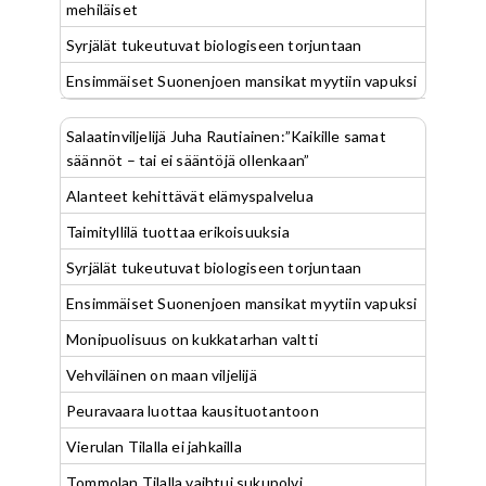
mehiläiset
Syrjälät tukeutuvat biologiseen torjuntaan
Ensimmäiset Suonenjoen mansikat myytiin vapuksi
Salaatinviljelijä Juha Rautiainen:”Kaikille samat
säännöt – tai ei sääntöjä ollenkaan”
Alanteet kehittävät elämyspalvelua
Taimityllilä tuottaa erikoisuuksia
Syrjälät tukeutuvat biologiseen torjuntaan
Ensimmäiset Suonenjoen mansikat myytiin vapuksi
Monipuolisuus on kukkatarhan valtti
Vehviläinen on maan viljelijä
Peuravaara luottaa kausituotantoon
Vierulan Tilalla ei jahkailla
Tommolan Tilalla vaihtui sukupolvi