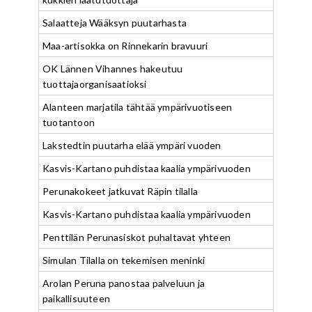
Salaatteja Wääksyn puutarhasta
Maa-artisokka on Rinnekarin bravuuri
OK Lännen Vihannes hakeutuu
tuottajaorganisaatioksi
Alanteen marjatila tähtää ympärivuotiseen
tuotantoon
Lakstedtin puutarha elää ympäri vuoden
Kasvis-Kartano puhdistaa kaalia ympärivuoden
Perunakokeet jatkuvat Räpin tilalla
Kasvis-Kartano puhdistaa kaalia ympärivuoden
Penttilän Perunasiskot puhaltavat yhteen
Simulan Tilalla on tekemisen meninki
Arolan Peruna panostaa palveluun ja
paikallisuuteen