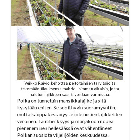
Veikko Raivio kehottaa peltotaimien tarvitsijoita
tekemään tilauksensa mahdollisimman aikaisin, jotta
halutun lajikkeen saanti voidaan varmistaa.
Polka on tunnetuin mansikkalajike ja sitä
kysytään eniten. Se sopii hyvin suoramyyntiin,
mutta kauppakestävyys ei ole uusien lajikkeiden
veroinen. Tautiherkkyys ja marjakoon nopea
pieneneminen hellesäässä ovat vähentäneet
Polkan suosiota viljelijöiden keskuudessa.