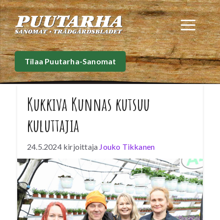
Siirry
sisältöön
Val
Tilaa Puutarha-Sanomat
Kukkiva Kunnas kutsuu
kuluttajia
24.5.2024
kirjoittaja
Jouko Tikkanen
Kesäkukkapuutarhojen on kerrytettävä
vuoden tulonsa lyhyen myyntisesongin
aikana. Kukkiva Kunnas panostaa
asiakkaiden viihtyvyyteen ja palveluun.
Yrityksen omistavat Urmalan veljekset
puolisoineen. Lue koko artikkeli Puutarha-