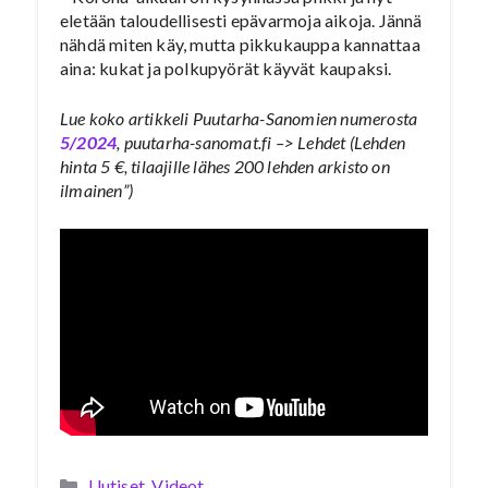
eletään taloudellisesti epävarmoja aikoja. Jännä
nähdä miten käy, mutta pikkukauppa kannattaa
aina: kukat ja polkupyörät käyvät kaupaksi.
Lue koko artikkeli Puutarha-Sanomien numerosta
5/2024
, puutarha-sanomat.fi –> Lehdet (Lehden
hinta 5 €, tilaajille lähes 200 lehden arkisto on
ilmainen”)
Kategoriat
Uutiset
,
Videot