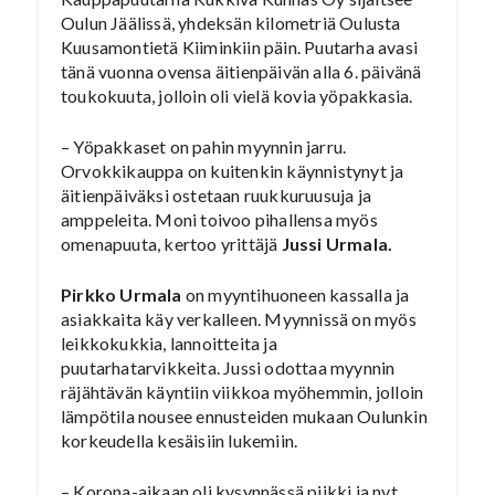
Oulun Jäälissä, yhdeksän kilometriä Oulusta
Kuusamontietä Kiiminkiin päin. Puutarha avasi
tänä vuonna ovensa äitienpäivän alla 6. päivänä
toukokuuta, jolloin oli vielä kovia yöpakkasia.
– Yöpakkaset on pahin myynnin jarru.
Orvokkikauppa on kuitenkin käynnistynyt ja
äitienpäiväksi ostetaan ruukkuruusuja ja
amppeleita. Moni toivoo pihallensa myös
omenapuuta, kertoo yrittäjä
Jussi Urmala.
Pirkko Urmala
on myyntihuoneen kassalla ja
asiakkaita käy verkalleen. Myynnissä on myös
leikkokukkia, lannoitteita ja
puutarhatarvikkeita. Jussi odottaa myynnin
räjähtävän käyntiin viikkoa myöhemmin, jolloin
lämpötila nousee ennusteiden mukaan Oulunkin
korkeudella kesäisiin lukemiin.
– Korona-aikaan oli kysynnässä piikki ja nyt