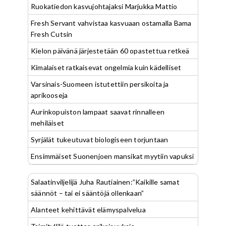
Ruokatiedon kasvujohtajaksi Marjukka Mattio
Fresh Servant vahvistaa kasvuaan ostamalla Bama
Fresh Cutsin
Kielon päivänä järjestetään 60 opastettua retkeä
Kimalaiset ratkaisevat ongelmia kuin kädelliset
Varsinais-Suomeen istutettiin persikoita ja
aprikooseja
Aurinkopuiston lampaat saavat rinnalleen
mehiläiset
Syrjälät tukeutuvat biologiseen torjuntaan
Ensimmäiset Suonenjoen mansikat myytiin vapuksi
Salaatinviljelijä Juha Rautiainen:”Kaikille samat
säännöt – tai ei sääntöjä ollenkaan”
Alanteet kehittävät elämyspalvelua