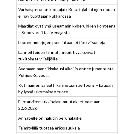
Varhaisperunantuottajat: Kuluttajahintojen nousu
ei näy tuottajan kukkarossa
Maatilat ovat yhä useammin kyberuhkien kohteena
– Supo varoittaa Venäjästä
Luonnonmarjojen poimintaan ei tipu viisumeja
Lannoitteiden hinnat: mepit hyväksyivät
tukitoimet viljelijöille
Avomaan mansikkakausi alkoi jo ennen juhannusta
Pohjois-Savossa
Kotimainen salaatti kynnetään peltoon? – kaupan
hyllyssä ulkomainen tuote
Elintarvikemarkkinalain muutokset voimaan
22.6.2026
Annabelle on halutin perunalajike
Taimityllilä tuottaa erikoisuuksia