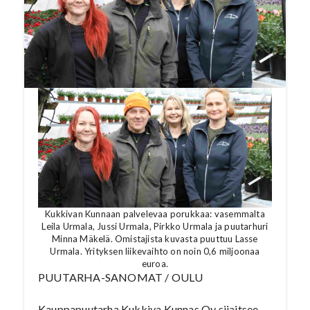
Sanomien numerosta
5/2024
, katso video
tämän jutun lopusta
.
Kukkivan Kunnaan palvelevaa porukkaa: vasemmalta
Leila Urmala, Jussi Urmala, Pirkko Urmala ja puutarhuri
Minna Mäkelä. Omistajista kuvasta puuttuu Lasse
Urmala. Yrityksen liikevaihto on noin 0,6 miljoonaa
euroa.
PUUTARHA-SANOMAT / OULU
Kauppapuutarha Kukkiva Kunnas Oy sijaitsee