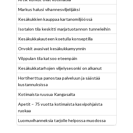
Markus halusi vihannesviljelijäksi
Kesäkukkien kauppaa kartanomiljöössä
Isotalon tila keskitti marjatuotannon tunneleihin
Kesäkukkakauteen koetulla konseptilla
Orvokit avasivat kesäkukkamyynnin
Vilppulan tila katsoo eteenpäin
Kesäkukkatarhojen viljelysesonki on alkanut
Hortiherttua panostaa palveluun ja säästää
kustannuksissa
Kotimaista ruusua Kangasalta
Apetit – 75 vuotta kotimaista kasvipohjaista
ruokaa
Luomuvihanneksia tarjolle helpossa muodossa