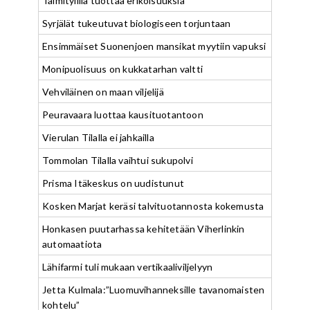
Taimityllilä tuottaa erikoisuuksia
Syrjälät tukeutuvat biologiseen torjuntaan
Ensimmäiset Suonenjoen mansikat myytiin vapuksi
Monipuolisuus on kukkatarhan valtti
Vehviläinen on maan viljelijä
Peuravaara luottaa kausituotantoon
Vierulan Tilalla ei jahkailla
Tommolan Tilalla vaihtui sukupolvi
Prisma Itäkeskus on uudistunut
Kosken Marjat keräsi talvituotannosta kokemusta
Honkasen puutarhassa kehitetään Viherlinkin
automaatiota
Lähifarmi tuli mukaan vertikaaliviljelyyn
Jetta Kulmala:”Luomuvihanneksille tavanomaisten
kohtelu”