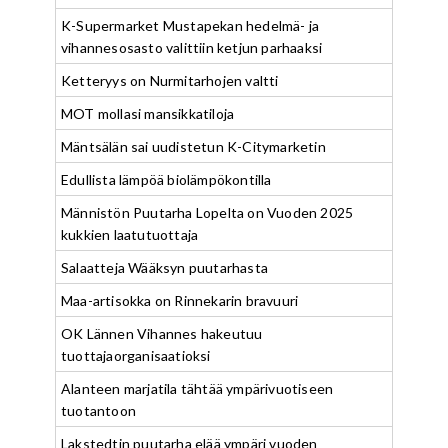
K-Supermarket Mustapekan hedelmä- ja
vihannesosasto valittiin ketjun parhaaksi
Ketteryys on Nurmitarhojen valtti
MOT mollasi mansikkatiloja
Mäntsälän sai uudistetun K-Citymarketin
Edullista lämpöä biolämpökontilla
Männistön Puutarha Lopelta on Vuoden 2025
kukkien laatutuottaja
Salaatteja Wääksyn puutarhasta
Maa-artisokka on Rinnekarin bravuuri
OK Lännen Vihannes hakeutuu
tuottajaorganisaatioksi
Alanteen marjatila tähtää ympärivuotiseen
tuotantoon
Lakstedtin puutarha elää ympäri vuoden