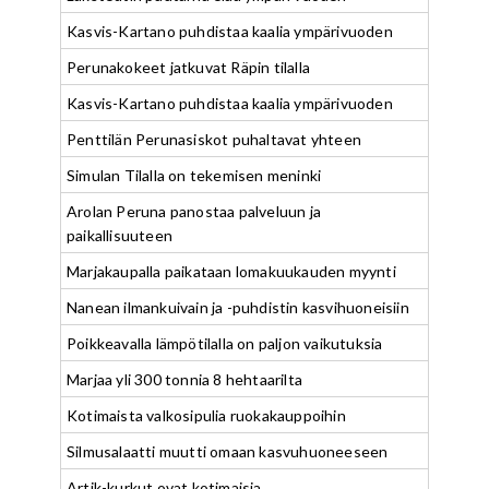
Kasvis-Kartano puhdistaa kaalia ympärivuoden
Perunakokeet jatkuvat Räpin tilalla
Kasvis-Kartano puhdistaa kaalia ympärivuoden
Penttilän Perunasiskot puhaltavat yhteen
Simulan Tilalla on tekemisen meninki
Arolan Peruna panostaa palveluun ja
paikallisuuteen
Marjakaupalla paikataan lomakuukauden myynti
Nanean ilmankuivain ja -puhdistin kasvihuoneisiin
Poikkeavalla lämpötilalla on paljon vaikutuksia
Marjaa yli 300 tonnia 8 hehtaarilta
Kotimaista valkosipulia ruokakauppoihin
Silmusalaatti muutti omaan kasvuhuoneeseen
Artik-kurkut ovat kotimaisia