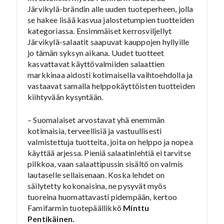
Järvikylä-brändin alle uuden tuoteperheen, jolla
se hakee lisää kasvua jalostetumpien tuotteiden
kategoriassa. Ensimmäiset kerrosviljellyt
Järvikylä-salaatit saapuvat kauppojen hyllyille
jo tämän syksyn aikana. Uudet tuotteet
kasvattavat käyttövalmiiden salaattien
markkinaa aidosti kotimaisella vaihtoehdolla ja
vastaavat samalla helppokäyttöisten tuotteiden
kiihtyvään kysyntään.
– Suomalaiset arvostavat yhä enemmän
kotimaisia, terveellisiä ja vastuullisesti
valmistettuja tuotteita, joita on helppo ja nopea
käyttää arjessa. Pieniä salaatinlehtiä ei tarvitse
pilkkoa, vaan salaattipussin sisältö on valmis
lautaselle sellaisenaan. Koska lehdet on
säilytetty kokonaisina, ne pysyvät myös
tuoreina huomattavasti pidempään, kertoo
Famifarmin tuotepäällikkö
Minttu
Pentikäinen.