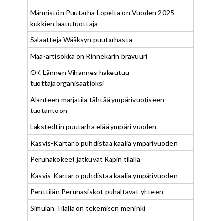
Männistön Puutarha Lopelta on Vuoden 2025
kukkien laatutuottaja
Salaatteja Wääksyn puutarhasta
Maa-artisokka on Rinnekarin bravuuri
OK Lännen Vihannes hakeutuu
tuottajaorganisaatioksi
Alanteen marjatila tähtää ympärivuotiseen
tuotantoon
Lakstedtin puutarha elää ympäri vuoden
Kasvis-Kartano puhdistaa kaalia ympärivuoden
Perunakokeet jatkuvat Räpin tilalla
Kasvis-Kartano puhdistaa kaalia ympärivuoden
Penttilän Perunasiskot puhaltavat yhteen
Simulan Tilalla on tekemisen meninki