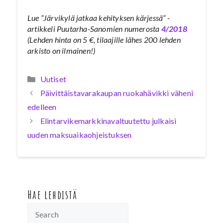
Lue ”Järvikylä jatkaa kehityksen kärjessä” -
artikkeli Puutarha-Sanomien numerosta
4/2018
(Lehden hinta on 5 €, tilaajille lähes 200 lehden
arkisto on ilmainen!)
Kategoriat
Uutiset
Päivittäistavarakaupan ruokahävikki väheni
edelleen
Elintarvikemarkkinavaltuutettu julkaisi
uuden maksuaikaohjeistuksen
Hae lehdistä