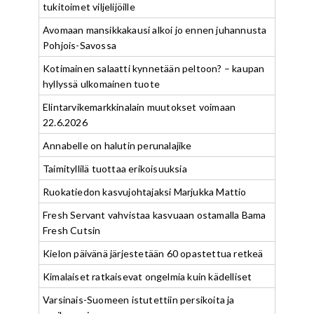
tukitoimet viljelijöille
Avomaan mansikkakausi alkoi jo ennen juhannusta
Pohjois-Savossa
Kotimainen salaatti kynnetään peltoon? – kaupan
hyllyssä ulkomainen tuote
Elintarvikemarkkinalain muutokset voimaan
22.6.2026
Annabelle on halutin perunalajike
Taimityllilä tuottaa erikoisuuksia
Ruokatiedon kasvujohtajaksi Marjukka Mattio
Fresh Servant vahvistaa kasvuaan ostamalla Bama
Fresh Cutsin
Kielon päivänä järjestetään 60 opastettua retkeä
Kimalaiset ratkaisevat ongelmia kuin kädelliset
Varsinais-Suomeen istutettiin persikoita ja