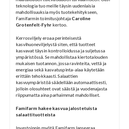
teknologia tuo meille täysin uudenlaisia
mahdollisuuksia myös tuotekehitykseen,
Famifarmin toimitusjohtaja
Caroline
Grotenfelt-Fyhr
kertoo.
Kerrosviljely eroaa perinteisestä
kasvihuoneviljelystä siten, että tuotteet
kasvavat täysin kontrolloidussa ja suljetussa
ympäristössä. Se mahdollistaa kiertotalouden
mukaisen tuotannon, jossa ravinteita, vettä ja
energiaa sekä kasvatuspinta-alaa käytetään
erittäin tehokkaasti. Salaattien
kasvuympäristöä säädellään automaattisesti,
jolloin olosuhteet ovat säästä ja vuodenajasta
riippumatta aina parhaimmat mahdolliset.
Famifarm hakee kasvua jalostetuista
salaattituotteista
Investoinnin myötä Famifarm lanseeraa