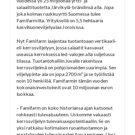
vuodessa yli 25 miljoonaa yrtti- ja
salaattituotetta Järvikylä-brändinsä alla. Jopa
joka kolmas ruukkuyrtti Suomessa tulee
Famifarmilta. Yrityksellä on 5,5 hehtaaria
kasvihuoneviljelyalaa Joroisissa.
Nyt Famifarm laajentaa tuotantoaan vertikaali-
eli kerrosviljelyyn, jossa salaatit kasvavat
useassa kerroksessa led-valojen alla suljetussa
tilassa. Tuotantohalliin Juvalle rakentuva
kerrosviljelmä on pohjoismaiden suurimpia. Sen
viljelypinta-ala on jopa 2700 m² ja se työllistää
noin 10 henkilöä. Famifarmin tämän vuoden
kokonaisinvestoinnit ovat 10 miljoonan euron
luokkaa.
– Famifarm on koko historiansa ajan katsonut
rohkeasti tulevaisuuteen. Uskomme vakaasti
kerrosviljelyn tulevaisuuspotentiaaliin. Se on
yksi ratkaisu kotimaisen ruoantuotannon ja
maatalouden tulevaisuuden turvaamiseen. Uusi