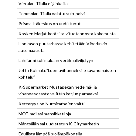
Vierulan Tilalla ei jahkailla
Tommolan Tilalla vaihtui sukupolvi
Prisma Itäkeskus on uudistunut
Kosken Marjat keräsi talvituotannosta kokemusta
Honkasen puutarhassa kehitetään Viherlinkin
automaatiota
Lähifarmi tuli mukaan vertikaaliviljelyyn
Jetta Kulmala:”Luomuvihanneksille tavanomaisten
kohtelu”
K-Supermarket Mustapekan hedelmä- ja
vihannesosasto valittiin ketjun parhaaksi
Ketteryys on Nurmitarhojen valtti
MOT mollasi mansikkatiloja
Mäntsälän sai uudistetun K-Citymarketin
Edullista lämpöä biolämpökontilla