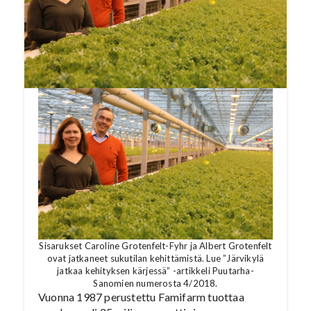
lanseeraa Järvikylä-brändin alle myös uuden
pienilehtisten salaattien tuoteperheen, jolla
haetaan kasvua jalostetumpien tuotteiden
kategoriassa.
Sisarukset Caroline Grotenfelt-Fyhr ja Albert Grotenfelt
ovat jatkaneet sukutilan kehittämistä. Lue ”Järvikylä
jatkaa kehityksen kärjessä” -artikkeli Puutarha-
Sanomien numerosta 4/2018.
Vuonna 1987 perustettu Famifarm tuottaa