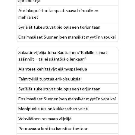
aprikooseja
Aurinkopuiston lampaat saavat rinnalleen
mehiläiset
Syrjälät tukeutuvat biologiseen torjuntaan
Ensimmäiset Suonenjoen mansikat myytiin vapuksi
Salaatinviljelijä Juha Rautiainen:”Kaikille samat
säännöt – tai ei sääntöjä ollenkaan”
Alanteet kehittävät elämyspalvelua
Taimityllilä tuottaa erikoisuuksia
Syrjälät tukeutuvat biologiseen torjuntaan
Ensimmäiset Suonenjoen mansikat myytiin vapuksi
Monipuolisuus on kukkatarhan valtti
Vehviläinen on maan viljelijä
Peuravaara luottaa kausituotantoon