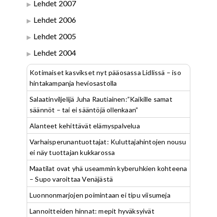
Lehdet 2007
Lehdet 2006
Lehdet 2005
Lehdet 2004
Kotimaiset kasvikset nyt pääosassa Lidlissä – iso
hintakampanja heviosastolla
Salaatinviljelijä Juha Rautiainen:”Kaikille samat
säännöt – tai ei sääntöjä ollenkaan”
Alanteet kehittävät elämyspalvelua
Varhaisperunantuottajat: Kuluttajahintojen nousu
ei näy tuottajan kukkarossa
Maatilat ovat yhä useammin kyberuhkien kohteena
– Supo varoittaa Venäjästä
Luonnonmarjojen poimintaan ei tipu viisumeja
Lannoitteiden hinnat: mepit hyväksyivät