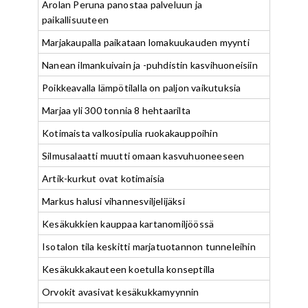
Arolan Peruna panostaa palveluun ja
paikallisuuteen
Marjakaupalla paikataan lomakuukauden myynti
Nanean ilmankuivain ja -puhdistin kasvihuoneisiin
Poikkeavalla lämpötilalla on paljon vaikutuksia
Marjaa yli 300 tonnia 8 hehtaarilta
Kotimaista valkosipulia ruokakauppoihin
Silmusalaatti muutti omaan kasvuhuoneeseen
Artik-kurkut ovat kotimaisia
Markus halusi vihannesviljelijäksi
Kesäkukkien kauppaa kartanomiljöössä
Isotalon tila keskitti marjatuotannon tunneleihin
Kesäkukkakauteen koetulla konseptilla
Orvokit avasivat kesäkukkamyynnin