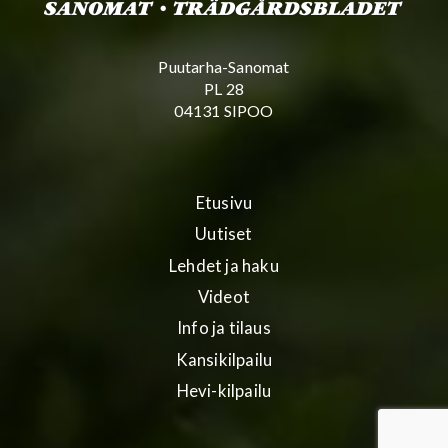
Puutarha-Sanomat
PL 28
04131 SIPOO
Etusivu
Uutiset
Lehdet ja haku
Videot
Info ja tilaus
Kansikilpailu
Hevi-kilpailu