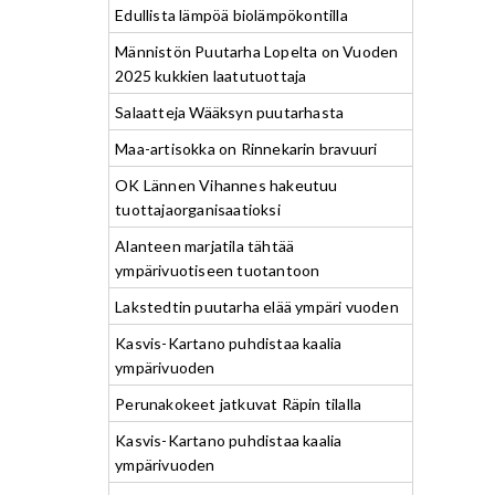
Edullista lämpöä biolämpökontilla
Männistön Puutarha Lopelta on Vuoden
2025 kukkien laatutuottaja
Salaatteja Wääksyn puutarhasta
Maa-artisokka on Rinnekarin bravuuri
OK Lännen Vihannes hakeutuu
tuottajaorganisaatioksi
Alanteen marjatila tähtää
ympärivuotiseen tuotantoon
Lakstedtin puutarha elää ympäri vuoden
Kasvis-Kartano puhdistaa kaalia
ympärivuoden
Perunakokeet jatkuvat Räpin tilalla
Kasvis-Kartano puhdistaa kaalia
ympärivuoden