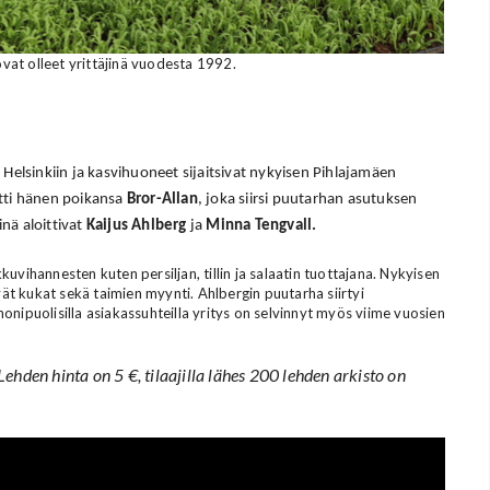
ovat olleet yrittäjinä vuodesta 1992.
g
Helsinkiin ja kasvihuoneet sijaitsivat nykyisen Pihlajamäen
tti hänen poikansa
Bror-Allan
, joka siirsi puutarhan asutuksen
nä aloittivat
Kaijus Ahlberg
ja
Minna Tengvall.
uvihannesten kuten persiljan, tillin ja salaatin tuottajana. Nykyisen
vät kukat sekä taimien myynti. Ahlbergin puutarha siirtyi
onipuolisilla asiakassuhteilla yritys on selvinnyt myös viime vuosien
 Lehden hinta on 5 €, tilaajilla lähes 200 lehden arkisto on