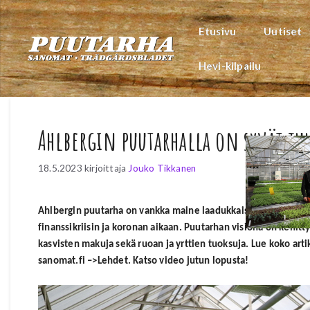
Siirry
sisältöön
Etusivu
Uutiset
Hevi-kilpailu
Ahlbergin puutarhalla on syvät ju
18.5.2023
kirjoittaja
Jouko Tikkanen
Ahlbergin puutarha on vankka maine laadukkaista tuotteista.
finanssikriisin ja koronan aikaan. Puutarhan visiona on kehitty
kasvisten makuja sekä ruoan ja yrttien tuoksuja.
Lue koko art
sanomat.fi –>Lehdet. Katso video jutun lopusta!