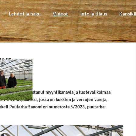
Lehdet ja haku
Videot
Info ja tilaus
Kansiki
uret
 Puutarha on uudistanut myyntikanavia ja tuotevalikoimaa
ä viihtymispaikaksi, jossa on kukkien ja versojen värejä,
ikkeli Puutarha-Sanomien numerosta 5/2023, puutarha-