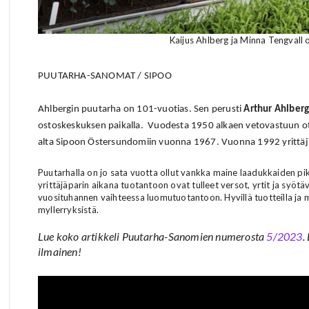
Kaijus Ahlberg ja Minna Tengvall 
PUUTARHA-SANOMAT / SIPOO
Ahlbergin puutarha on 101-vuotias. Sen perusti
Arthur Ahlber
ostoskeskuksen paikalla.
Vuodesta 1950 alkaen vetovastuun o
alta Sipoon Östersundomiin vuonna 1967. Vuonna 1992 yrittäji
Puutarhalla on jo sata vuotta ollut vankka maine laadukkaiden pikk
yrittäjäparin aikana tuotantoon ovat tulleet versot, yrtit ja syötä
vuosituhannen vaihteessa luomutuotantoon. Hyvillä tuotteilla ja m
myllerryksistä.
Lue koko artikkeli Puutarha-Sanomien numerosta
5/2023
.
ilmainen!