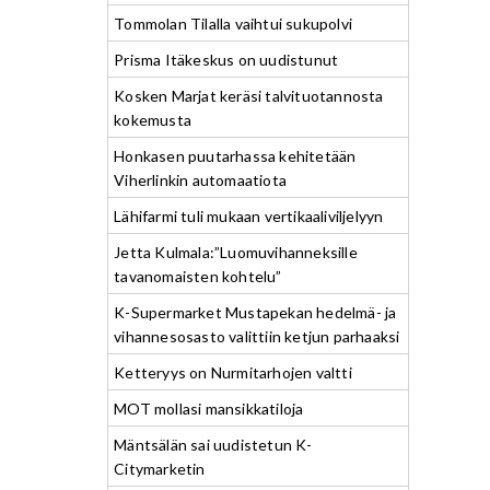
Tommolan Tilalla vaihtui sukupolvi
Prisma Itäkeskus on uudistunut
Kosken Marjat keräsi talvituotannosta
kokemusta
Honkasen puutarhassa kehitetään
Viherlinkin automaatiota
Lähifarmi tuli mukaan vertikaaliviljelyyn
Jetta Kulmala:”Luomuvihanneksille
tavanomaisten kohtelu”
K-Supermarket Mustapekan hedelmä- ja
vihannesosasto valittiin ketjun parhaaksi
Ketteryys on Nurmitarhojen valtti
MOT mollasi mansikkatiloja
Mäntsälän sai uudistetun K-
Citymarketin