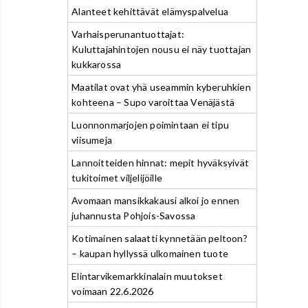
Alanteet kehittävät elämyspalvelua
Varhaisperunantuottajat:
Kuluttajahintojen nousu ei näy tuottajan
kukkarossa
Maatilat ovat yhä useammin kyberuhkien
kohteena – Supo varoittaa Venäjästä
Luonnonmarjojen poimintaan ei tipu
viisumeja
Lannoitteiden hinnat: mepit hyväksyivät
tukitoimet viljelijöille
Avomaan mansikkakausi alkoi jo ennen
juhannusta Pohjois-Savossa
Kotimainen salaatti kynnetään peltoon?
– kaupan hyllyssä ulkomainen tuote
Elintarvikemarkkinalain muutokset
voimaan 22.6.2026