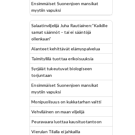
Ensimmäiset Suonenjoen mansikat
myytiin vapuksi
Salaatinviljelijä Juha Rautiainen:”Kaikille
samat säännöt – tai ei sääntöjä
ollenkaan”
Alanteet kehittävät elämyspalvelua
Taimityllilä tuottaa erikoisuuksia
Syrjälät tukeutuvat biologiseen
torjuntaan
Ensimmäiset Suonenjoen mansikat
myytiin vapuksi
Monipuolisuus on kukkatarhan valtti
Vehviläinen on maan viljelijä
Peuravaara luottaa kausituotantoon
Vierulan Tilalla ei jahkailla