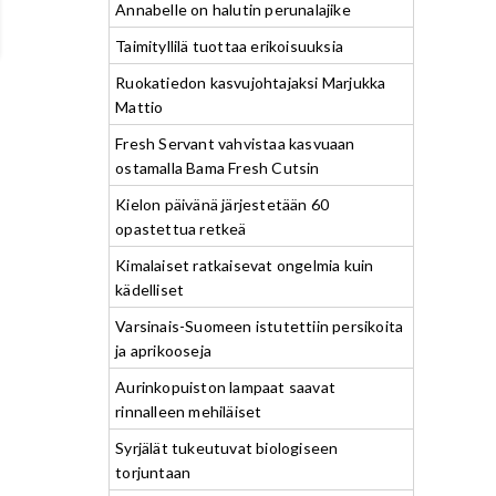
Annabelle on halutin perunalajike
Taimityllilä tuottaa erikoisuuksia
Ruokatiedon kasvujohtajaksi Marjukka
Mattio
Fresh Servant vahvistaa kasvuaan
ostamalla Bama Fresh Cutsin
Kielon päivänä järjestetään 60
opastettua retkeä
Kimalaiset ratkaisevat ongelmia kuin
kädelliset
Varsinais-Suomeen istutettiin persikoita
ja aprikooseja
Aurinkopuiston lampaat saavat
rinnalleen mehiläiset
Syrjälät tukeutuvat biologiseen
torjuntaan