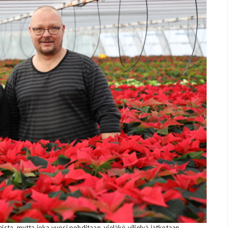
ista, mutta joka vuosi pohditaan, vieläkö viljelyä jatketaan.