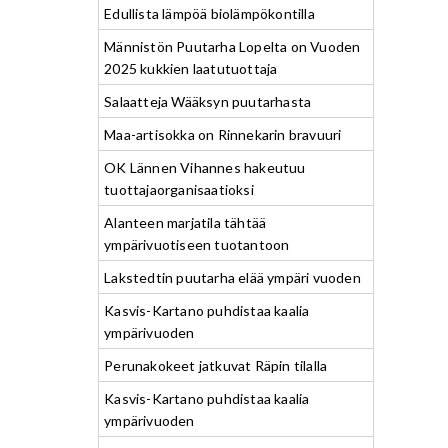
Edullista lämpöä biolämpökontilla
Männistön Puutarha Lopelta on Vuoden
2025 kukkien laatutuottaja
Salaatteja Wääksyn puutarhasta
Maa-artisokka on Rinnekarin bravuuri
OK Lännen Vihannes hakeutuu
tuottajaorganisaatioksi
Alanteen marjatila tähtää
ympärivuotiseen tuotantoon
Lakstedtin puutarha elää ympäri vuoden
Kasvis-Kartano puhdistaa kaalia
ympärivuoden
Perunakokeet jatkuvat Räpin tilalla
Kasvis-Kartano puhdistaa kaalia
ympärivuoden