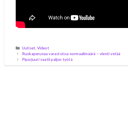
Kategoriat
Uutiset
,
Videot
Ruokaperunaa varastoissa normaalimäärä – vienti vetää
Piparjuuri vaatii paljon työtä