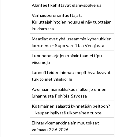
Alanteet kehittävät elämyspalvelua
Varhaisperunantuottajat:
Kuluttajahintojen nousu ei näy tuottajan
kukkarossa
Maatilat ovat yhä useammin kyberuhkien
kohteena – Supo varoittaa Venäjästä
Luonnonmarjojen poimintaan ei tipu
viisumeja
Lannoitteiden hinnat: mepit hyväksyivät
tukitoimet viljelijöille
Avomaan mansikkakausi alkoi jo ennen
juhannusta Pohjois-Savossa
Kotimainen salaatti kynnetään peltoon?
– kaupan hyllyssä ulkomainen tuote
Elintarvikemarkkinalain muutokset
voimaan 22.6.2026