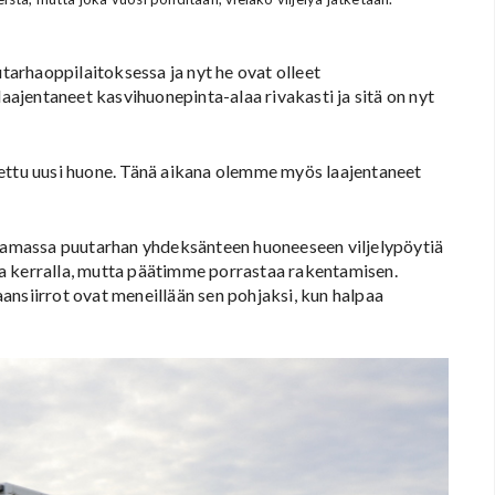
tarhaoppilaitoksessa ja nyt he ovat olleet
laajentaneet kasvihuonepinta-alaa rivakasti ja sitä on nyt
nettu uusi huone. Tänä aikana olemme myös laajentaneet
amassa puutarhan yhdeksänteen huoneeseen viljelypöytiä
tta kerralla, mutta päätimme porrastaa rakentamisen.
ansiirrot ovat meneillään sen pohjaksi, kun halpaa