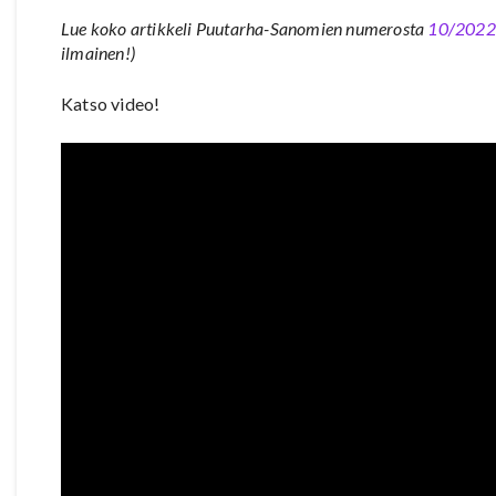
Lue koko artikkeli Puutarha-Sanomien numerosta
10/2022
ilmainen!)
Katso video!