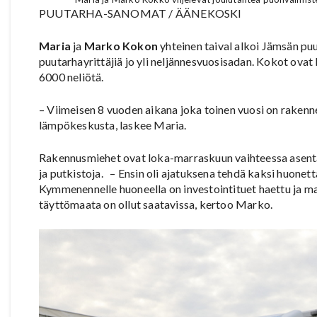
PUUTARHA-SANOMAT / ÄÄNEKOSKI
Maria
ja
Marko Kokon
yhteinen taival alkoi Jämsän puu
puutarhayrittäjiä jo yli neljännesvuosisadan. Kokot ovat 
6000 neliötä.
– Viimeisen 8 vuoden aikana joka toinen vuosi on raken
lämpökeskusta, laskee Maria.
Rakennusmiehet ovat loka-marraskuun vaihteessa asent
ja putkistoja. – Ensin oli ajatuksena tehdä kaksi huone
Kymmenennelle huoneella on investointituet haettu ja ma
täyttömaata on ollut saatavissa, kertoo Marko.