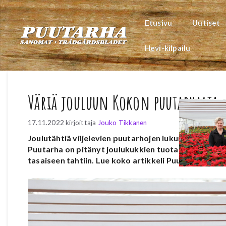
Siirry
sisältöön
Etusivu
Uutiset
Hevi-kilpailu
Väriä jouluun Kokon puutarhalta
17.11.2022
kirjoittaja
Jouko Tikkanen
Joulutähtiä viljelevien puutarhojen lukumäärä on p
Puutarha on pitänyt joulukukkien tuotannon perinte
tasaiseen tahtiin. Lue koko artikkeli Puutarha-Sa