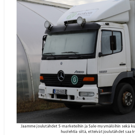
Jaamme joulutähdet S-marketeihin ja Sale-myymälöihin sekä kukk
huolehtia siitä, etteivät joulutähdet saa