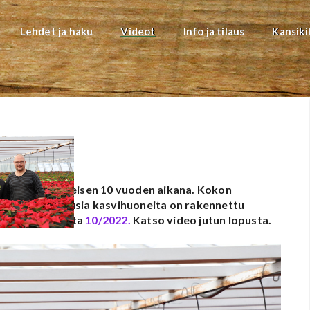
Lehdet ja haku
Videot
Info ja tilaus
Kansiki
uolittunut viimeisen 10 vuoden aikana. Kokon
estä kiinni. Uusia kasvihuoneita on rakennettu
nomien numerosta
10/2022.
Katso video jutun lopusta.