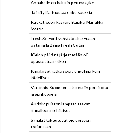
Annabelle on halutin perunalajike
Taimityllilä tuottaa erikoisuuksia
Ruokatiedon kasvujohtajaksi Marjukka
Mattio
Fresh Servant vahvistaa kasvuaan
ostamalla Bama Fresh Cutsin
Kielon päivänä järjestetään 60
opastettua retkeä
Kimalaiset ratkaisevat ongelmia kuin
kädelliset
Varsinais-Suomeen istutettiin persikoita
ja aprikooseja
Aurinkopuiston lampaat saavat
rinnalleen mehiläiset
Syrjälät tukeutuvat biologiseen
torjuntaan