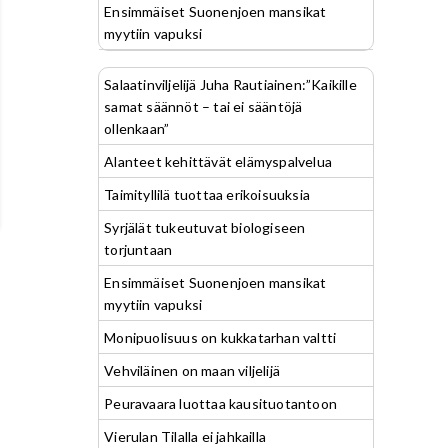
Ensimmäiset Suonenjoen mansikat
myytiin vapuksi
Salaatinviljelijä Juha Rautiainen:”Kaikille
samat säännöt – tai ei sääntöjä
ollenkaan”
Alanteet kehittävät elämyspalvelua
Taimityllilä tuottaa erikoisuuksia
Syrjälät tukeutuvat biologiseen
torjuntaan
Ensimmäiset Suonenjoen mansikat
myytiin vapuksi
Monipuolisuus on kukkatarhan valtti
Vehviläinen on maan viljelijä
Peuravaara luottaa kausituotantoon
Vierulan Tilalla ei jahkailla