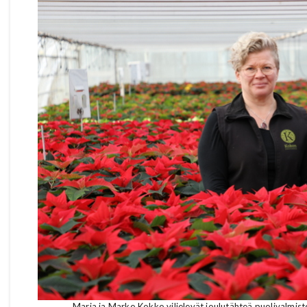
Maria ja Marko Kokko viljelevät joulutähteä puolivalmiste