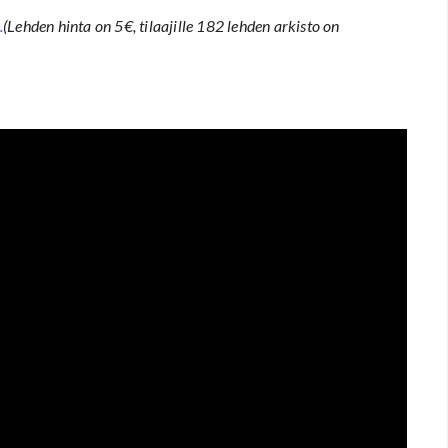
.
(Lehden hinta on 5€, tilaajille 182 lehden arkisto on