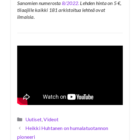
Sanomien numerosta
8/2022.
Lehden hinta on 5 €,
tilaajille kaikki 181 arkistoitua lehteä ovat
ilmaisia.
Kategoriat
Uutiset
,
Videot
Heikki Huhtanen on humalatuotannon
pioneeri