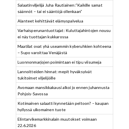
Salaatinviljelijä Juha Rautiainen:”Kaikille samat
säännöt – tai ei sääntöjä ollenkaan”
Alanteet kehittävät elämyspalvelua
Varhaisperunantuottajat: Kuluttajahintojen nousu
ei näy tuottajan kukkarossa
Maatilat ovat yhä useammin kyberuhkien kohteena
– Supo varoittaa Venäjästä
Luonnonmarjojen poimintaan ei tipu viisumeja
Lannoitteiden hinnat: mepit hyväksyivät
tukitoimet viljelijöille
Avomaan mansikkakausi alkoi jo ennen juhannusta
Pohjois-Savossa
Kotimainen salaatti kynnetään peltoon? – kaupan
hyllyssä ulkomainen tuote
Elintarvikemarkkinalain muutokset voimaan
22.6.2026