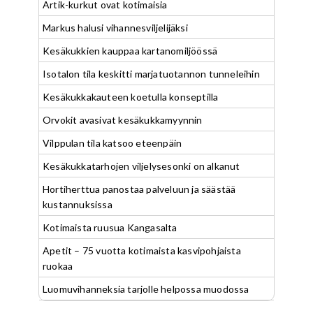
Artik-kurkut ovat kotimaisia
Markus halusi vihannesviljelijäksi
Kesäkukkien kauppaa kartanomiljöössä
Isotalon tila keskitti marjatuotannon tunneleihin
Kesäkukkakauteen koetulla konseptilla
Orvokit avasivat kesäkukkamyynnin
Vilppulan tila katsoo eteenpäin
Kesäkukkatarhojen viljelysesonki on alkanut
Hortiherttua panostaa palveluun ja säästää
kustannuksissa
Kotimaista ruusua Kangasalta
Apetit – 75 vuotta kotimaista kasvipohjaista
ruokaa
Luomuvihanneksia tarjolle helpossa muodossa