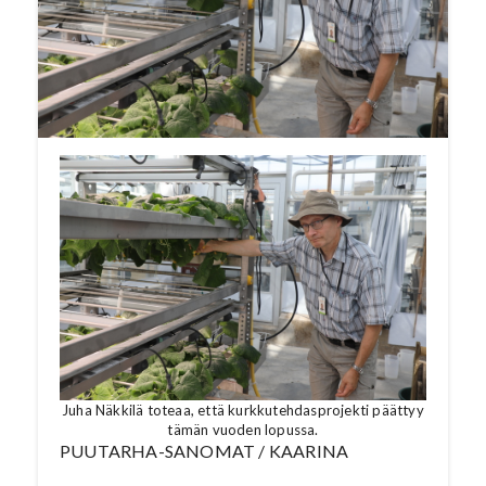
Piikkiön koeasemalla tutkitaan kurkun
kasvatusta vaakatasossa ja useassa
kerroksessa.
Lue koko artikkeli Puutarha-
Sanomien numerosta
8/2022
. Katso jutun
lopusta video!
Juha Näkkilä toteaa, että kurkkutehdasprojekti päättyy
tämän vuoden lopussa.
PUUTARHA-SANOMAT / KAARINA