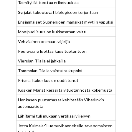
Taimityllilä tuottaa erikoisuuksia
Syrjälät tukeutuvat biologiseen torjuntaan
Ensimmäiset Suonenjoen mansikat myytiin vapuksi
Monipuolisuus on kukkatarhan valtti
Vehviläinen on maan viljelijä
Peuravaara luottaa kausituotantoon
Vierulan Tilalla ei jahkailla
Tommolan Tilalla vaihtui sukupolvi
Prisma Itäkeskus on uudistunut
Kosken Marjat keräsi talvituotannosta kokemusta
Honkasen puutarhassa kehitetään Viherlinkin
automaatiota
Lähifarmi tuli mukaan vertikaaliviljelyyn
Jetta Kulmala:”Luomuvihanneksille tavanomaisten