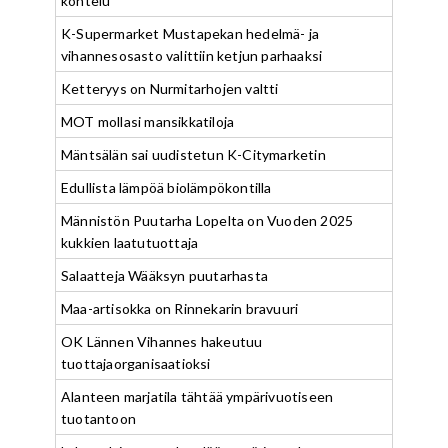
kohtelu”
K-Supermarket Mustapekan hedelmä- ja
vihannesosasto valittiin ketjun parhaaksi
Ketteryys on Nurmitarhojen valtti
MOT mollasi mansikkatiloja
Mäntsälän sai uudistetun K-Citymarketin
Edullista lämpöä biolämpökontilla
Männistön Puutarha Lopelta on Vuoden 2025
kukkien laatutuottaja
Salaatteja Wääksyn puutarhasta
Maa-artisokka on Rinnekarin bravuuri
OK Lännen Vihannes hakeutuu
tuottajaorganisaatioksi
Alanteen marjatila tähtää ympärivuotiseen
tuotantoon