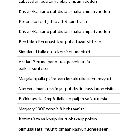
Lakstedtin puutarha elää ympäri vuoden
Kasvis-Kartano puhdistaa kaalia ympärivuoden
Perunakokeet jatkuvat Räpin tilalla
Kasvis-Kartano puhdistaa kaalia ympärivuoden
Penttilän Perunasiskot puhaltavat yhteen
Simulan Tilalla on tekemisen meninki
Arolan Peruna panostaa palveluun ja
paikallisuuteen
Marjakaupalla paikataan lomakuukauden myynti
Nanean ilmankuivain ja -puhdistin kasvihuoneisiin
Poikkeavalla lämpötilalla on paljon vaikutuksia
Marjaa yli 300 tonnia 8 hehtaarilta
Kotimaista valkosipulia ruokakauppoihin
Silmusalaatti muutti omaan kasvuhuoneeseen