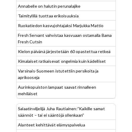
Annabelle on halutin perunalajike
Taimityllilä tuottaa erikoisuuksia
Ruokatiedon kasvujohtajaksi Marjukka Mattio
Fresh Servant vahvistaa kasvuaan ostamalla Bama
Fresh Cutsin
Kielon päivänä järjestetään 60 opastettua retkeä
Kimalaiset ratkaisevat ongelmia kuin kädelliset
Varsinais-Suomeen istutettiin persikoita ja
aprikooseja
Aurinkopuiston lampaat saavat rinnalleen
mehiläiset
Salaatinviljelijä Juha Rautiainen:”Kaikille samat
säännöt – tai ei sääntöjä ollenkaan”
Alanteet kehittävät elämyspalvelua