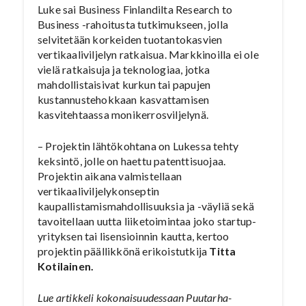
Luke sai Business Finlandilta Research to
Business -rahoitusta tutkimukseen, jolla
selvitetään korkeiden tuotantokasvien
vertikaaliviljelyn ratkaisua. Markkinoilla ei ole
vielä ratkaisuja ja teknologiaa, jotka
mahdollistaisivat kurkun tai papujen
kustannustehokkaan kasvattamisen
kasvitehtaassa monikerrosviljelynä.
– Projektin lähtökohtana on Lukessa tehty
keksintö, jolle on haettu patenttisuojaa.
Projektin aikana valmistellaan
vertikaaliviljelykonseptin
kaupallistamismahdollisuuksia ja -väyliä sekä
tavoitellaan uutta liiketoimintaa joko startup-
yrityksen tai lisensioinnin kautta, kertoo
projektin päällikkönä erikoistutkija
Titta
Kotilainen.
Lue artikkeli kokonaisuudessaan Puutarha-