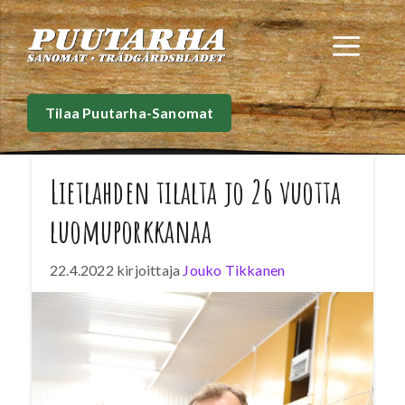
Siirry
sisältöön
Val
Tilaa Puutarha-Sanomat
Lietlahden tilalta jo 26 vuotta
luomuporkkanaa
22.4.2022
kirjoittaja
Jouko Tikkanen
Lietlahden tila pakkaa neljänneksen Suomen
luomuporkkanoista. Luomuviljely vaatii
runsaasti ihmistyötä ja tilojen välistä
yhteistyötä. Tuotevalikoima on laajentunut
asiakkaiden toiveista palsternakkaan,
punajuureen, juuripersiljaan ja mustajuureen.