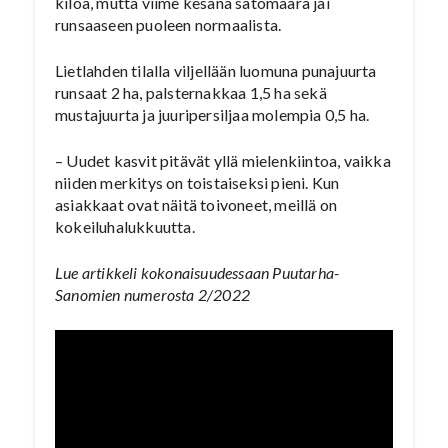
kiloa, mutta viime kesänä satomäärä jäi
runsaaseen puoleen normaalista.
Lietlahden tilalla viljellään luomuna punajuurta
runsaat 2 ha, palsternakkaa 1,5 ha sekä
mustajuurta ja juuripersiljaa molempia 0,5 ha.
– Uudet kasvit pitävät yllä mielenkiintoa, vaikka
niiden merkitys on toistaiseksi pieni. Kun
asiakkaat ovat näitä toivoneet, meillä on
kokeiluhalukkuutta.
Lue artikkeli kokonaisuudessaan Puutarha-
Sanomien numerosta 2/2022