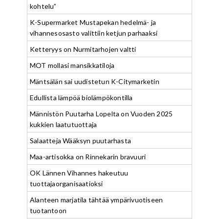
kohtelu”
K-Supermarket Mustapekan hedelmä- ja
vihannesosasto valittiin ketjun parhaaksi
Ketteryys on Nurmitarhojen valtti
MOT mollasi mansikkatiloja
Mäntsälän sai uudistetun K-Citymarketin
Edullista lämpöä biolämpökontilla
Männistön Puutarha Lopelta on Vuoden 2025
kukkien laatutuottaja
Salaatteja Wääksyn puutarhasta
Maa-artisokka on Rinnekarin bravuuri
OK Lännen Vihannes hakeutuu
tuottajaorganisaatioksi
Alanteen marjatila tähtää ympärivuotiseen
tuotantoon