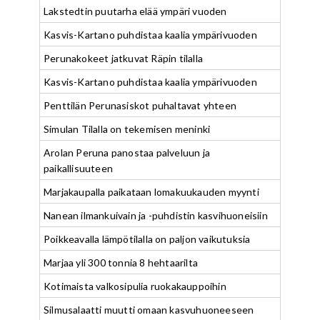
Lakstedtin puutarha elää ympäri vuoden
Kasvis-Kartano puhdistaa kaalia ympärivuoden
Perunakokeet jatkuvat Räpin tilalla
Kasvis-Kartano puhdistaa kaalia ympärivuoden
Penttilän Perunasiskot puhaltavat yhteen
Simulan Tilalla on tekemisen meninki
Arolan Peruna panostaa palveluun ja
paikallisuuteen
Marjakaupalla paikataan lomakuukauden myynti
Nanean ilmankuivain ja -puhdistin kasvihuoneisiin
Poikkeavalla lämpötilalla on paljon vaikutuksia
Marjaa yli 300 tonnia 8 hehtaarilta
Kotimaista valkosipulia ruokakauppoihin
Silmusalaatti muutti omaan kasvuhuoneeseen