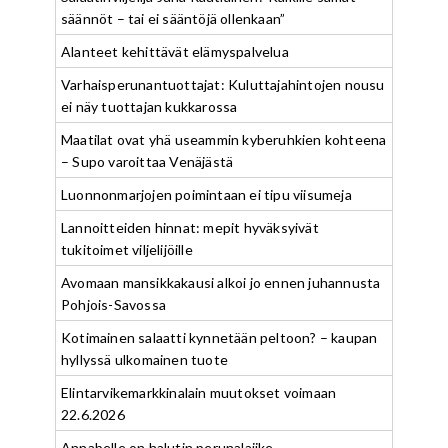
säännöt – tai ei sääntöjä ollenkaan”
Alanteet kehittävät elämyspalvelua
Varhaisperunantuottajat: Kuluttajahintojen nousu
ei näy tuottajan kukkarossa
Maatilat ovat yhä useammin kyberuhkien kohteena
– Supo varoittaa Venäjästä
Luonnonmarjojen poimintaan ei tipu viisumeja
Lannoitteiden hinnat: mepit hyväksyivät
tukitoimet viljelijöille
Avomaan mansikkakausi alkoi jo ennen juhannusta
Pohjois-Savossa
Kotimainen salaatti kynnetään peltoon? – kaupan
hyllyssä ulkomainen tuote
Elintarvikemarkkinalain muutokset voimaan
22.6.2026
Annabelle on halutin perunalajike