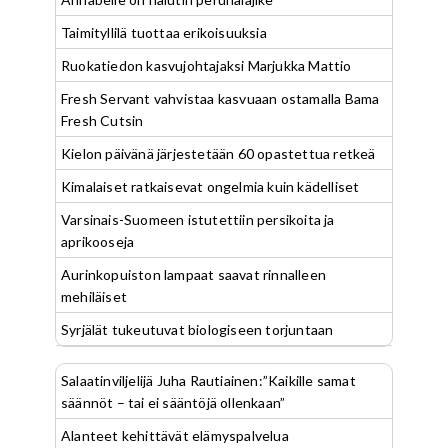
Taimityllilä tuottaa erikoisuuksia
Ruokatiedon kasvujohtajaksi Marjukka Mattio
Fresh Servant vahvistaa kasvuaan ostamalla Bama
Fresh Cutsin
Kielon päivänä järjestetään 60 opastettua retkeä
Kimalaiset ratkaisevat ongelmia kuin kädelliset
Varsinais-Suomeen istutettiin persikoita ja
aprikooseja
Aurinkopuiston lampaat saavat rinnalleen
mehiläiset
Syrjälät tukeutuvat biologiseen torjuntaan
Salaatinviljelijä Juha Rautiainen:”Kaikille samat
säännöt – tai ei sääntöjä ollenkaan”
Alanteet kehittävät elämyspalvelua