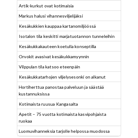
Artik-kurkut ovat kotimaisia
Markus halusi vihannesviljelijäksi
Kesäkukkien kauppaa kartanomiljöössä
Isotalon tila keskitti marjatuotannon tunneleihin
Kesäkukkakauteen koetulla konseptilla
Orvokit avasivat kesäkukkamyynnin
Vilppulan tila katsoo eteenpäin
Kesäkukkatarhojen viljelysesonki on alkanut
Hortiherttua panostaa palveluun ja säästää
kustannuksissa
Kotimaista ruusua Kangasalta
Apetit – 75 vuotta kotimaista kasvipohjaista
ruokaa
Luomuvihanneksia tarjolle helpossa muodossa