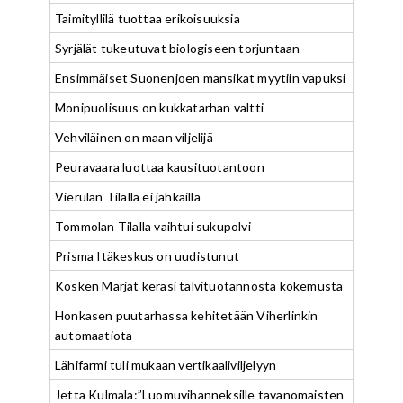
Taimityllilä tuottaa erikoisuuksia
Syrjälät tukeutuvat biologiseen torjuntaan
Ensimmäiset Suonenjoen mansikat myytiin vapuksi
Monipuolisuus on kukkatarhan valtti
Vehviläinen on maan viljelijä
Peuravaara luottaa kausituotantoon
Vierulan Tilalla ei jahkailla
Tommolan Tilalla vaihtui sukupolvi
Prisma Itäkeskus on uudistunut
Kosken Marjat keräsi talvituotannosta kokemusta
Honkasen puutarhassa kehitetään Viherlinkin
automaatiota
Lähifarmi tuli mukaan vertikaaliviljelyyn
Jetta Kulmala:”Luomuvihanneksille tavanomaisten