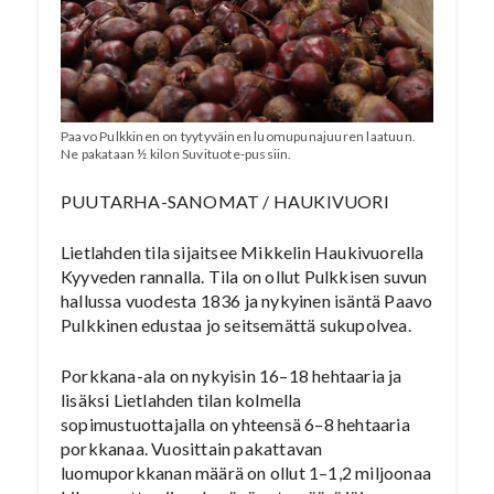
Paavo Pulkkinen on tyytyväinen luomupunajuuren laatuun.
Ne pakataan ½ kilon Suvituote-pussiin.
PUUTARHA-SANOMAT / HAUKIVUORI
Lietlahden tila sijaitsee Mikkelin Haukivuorella
Kyyveden rannalla. Tila on ollut Pulkkisen suvun
hallussa vuodesta 1836 ja nykyinen isäntä Paavo
Pulkkinen edustaa jo seitsemättä sukupolvea.
Porkkana-ala on nykyisin 16–18 hehtaaria ja
lisäksi Lietlahden tilan kolmella
sopimustuottajalla on yhteensä 6–8 hehtaaria
porkkanaa. Vuosittain pakattavan
luomuporkkanan määrä on ollut 1–1,2 miljoonaa