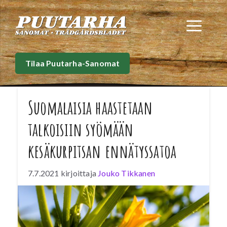
Siirry
sisältöön
Val
Tilaa Puutarha-Sanomat
Suomalaisia haastetaan
talkoisiin syömään
kesäkurpitsan ennätyssatoa
7.7.2021
kirjoittaja
Jouko Tikkanen
Helteet ovat siivittämässä Suomessa
kasvatetun kesäkurpitsan ennätyssatoon.
Valitettavasti nopeasti kypsyvää satoa näyttäisi
pian tulevan enemmän kuin kesäkurpitsaa meillä