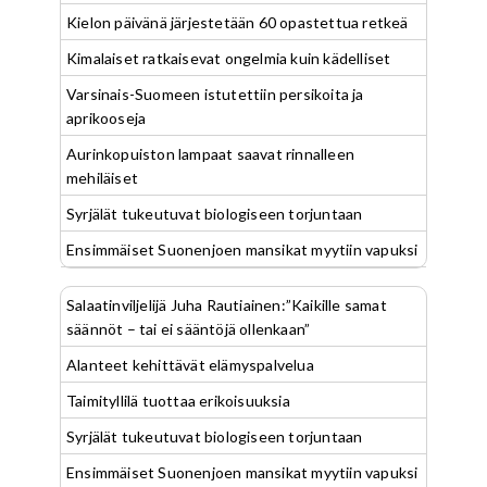
Kielon päivänä järjestetään 60 opastettua retkeä
Kimalaiset ratkaisevat ongelmia kuin kädelliset
Varsinais-Suomeen istutettiin persikoita ja
aprikooseja
Aurinkopuiston lampaat saavat rinnalleen
mehiläiset
Syrjälät tukeutuvat biologiseen torjuntaan
Ensimmäiset Suonenjoen mansikat myytiin vapuksi
Salaatinviljelijä Juha Rautiainen:”Kaikille samat
säännöt – tai ei sääntöjä ollenkaan”
Alanteet kehittävät elämyspalvelua
Taimityllilä tuottaa erikoisuuksia
Syrjälät tukeutuvat biologiseen torjuntaan
Ensimmäiset Suonenjoen mansikat myytiin vapuksi