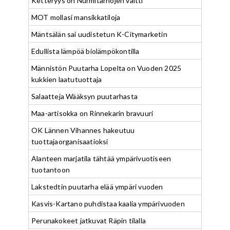
Ketteryys on Nurmitarhojen valtti
MOT mollasi mansikkatiloja
Mäntsälän sai uudistetun K-Citymarketin
Edullista lämpöä biolämpökontilla
Männistön Puutarha Lopelta on Vuoden 2025
kukkien laatutuottaja
Salaatteja Wääksyn puutarhasta
Maa-artisokka on Rinnekarin bravuuri
OK Lännen Vihannes hakeutuu
tuottajaorganisaatioksi
Alanteen marjatila tähtää ympärivuotiseen
tuotantoon
Lakstedtin puutarha elää ympäri vuoden
Kasvis-Kartano puhdistaa kaalia ympärivuoden
Perunakokeet jatkuvat Räpin tilalla