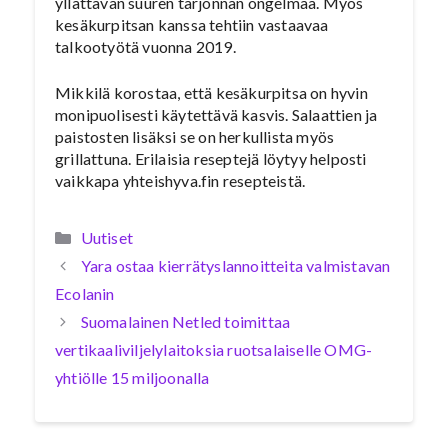
yllättävän suuren tarjonnan ongelmaa. Myös
kesäkurpitsan kanssa tehtiin vastaavaa
talkootyötä vuonna 2019.
Mikkilä korostaa, että kesäkurpitsa on hyvin
monipuolisesti käytettävä kasvis. Salaattien ja
paistosten lisäksi se on herkullista myös
grillattuna. Erilaisia reseptejä löytyy helposti
vaikkapa yhteishyva.fin resepteistä.
Kategoriat
Uutiset
Yara ostaa kierrätyslannoitteita valmistavan
Ecolanin
Suomalainen Netled toimittaa
vertikaaliviljelylaitoksia ruotsalaiselle OMG-
yhtiölle 15 miljoonalla