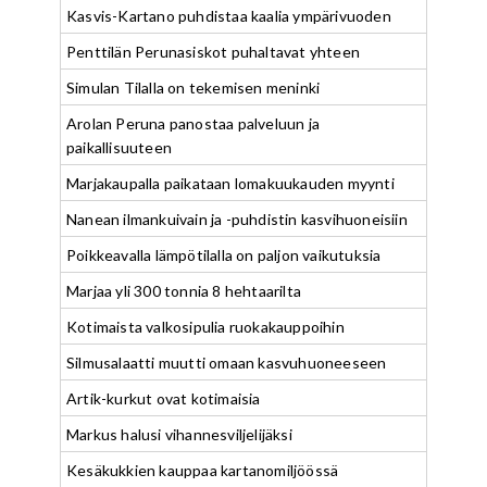
Kasvis-Kartano puhdistaa kaalia ympärivuoden
Penttilän Perunasiskot puhaltavat yhteen
Simulan Tilalla on tekemisen meninki
Arolan Peruna panostaa palveluun ja
paikallisuuteen
Marjakaupalla paikataan lomakuukauden myynti
Nanean ilmankuivain ja -puhdistin kasvihuoneisiin
Poikkeavalla lämpötilalla on paljon vaikutuksia
Marjaa yli 300 tonnia 8 hehtaarilta
Kotimaista valkosipulia ruokakauppoihin
Silmusalaatti muutti omaan kasvuhuoneeseen
Artik-kurkut ovat kotimaisia
Markus halusi vihannesviljelijäksi
Kesäkukkien kauppaa kartanomiljöössä