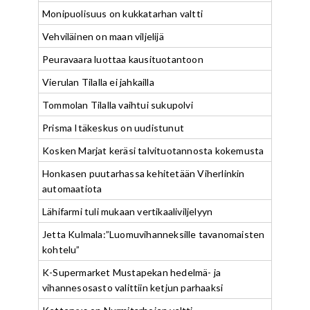
Monipuolisuus on kukkatarhan valtti
Vehviläinen on maan viljelijä
Peuravaara luottaa kausituotantoon
Vierulan Tilalla ei jahkailla
Tommolan Tilalla vaihtui sukupolvi
Prisma Itäkeskus on uudistunut
Kosken Marjat keräsi talvituotannosta kokemusta
Honkasen puutarhassa kehitetään Viherlinkin
automaatiota
Lähifarmi tuli mukaan vertikaaliviljelyyn
Jetta Kulmala:”Luomuvihanneksille tavanomaisten
kohtelu”
K-Supermarket Mustapekan hedelmä- ja
vihannesosasto valittiin ketjun parhaaksi