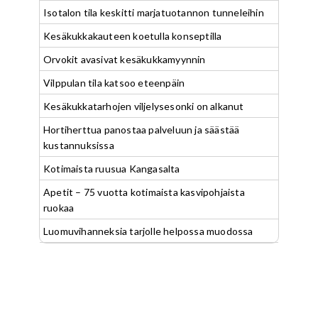
Isotalon tila keskitti marjatuotannon tunneleihin
Kesäkukkakauteen koetulla konseptilla
Orvokit avasivat kesäkukkamyynnin
Vilppulan tila katsoo eteenpäin
Kesäkukkatarhojen viljelysesonki on alkanut
Hortiherttua panostaa palveluun ja säästää
kustannuksissa
Kotimaista ruusua Kangasalta
Apetit – 75 vuotta kotimaista kasvipohjaista
ruokaa
Luomuvihanneksia tarjolle helpossa muodossa