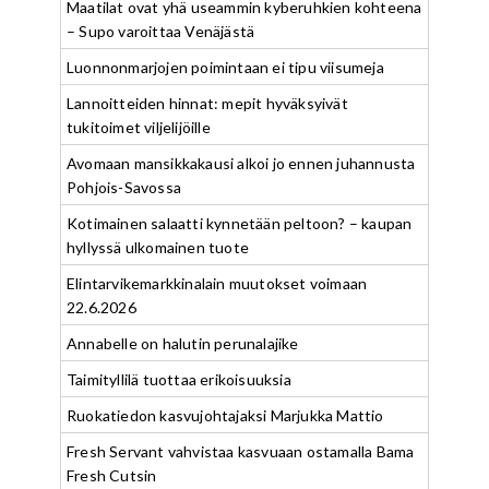
Maatilat ovat yhä useammin kyberuhkien kohteena
– Supo varoittaa Venäjästä
Luonnonmarjojen poimintaan ei tipu viisumeja
Lannoitteiden hinnat: mepit hyväksyivät
tukitoimet viljelijöille
Avomaan mansikkakausi alkoi jo ennen juhannusta
Pohjois-Savossa
Kotimainen salaatti kynnetään peltoon? – kaupan
hyllyssä ulkomainen tuote
Elintarvikemarkkinalain muutokset voimaan
22.6.2026
Annabelle on halutin perunalajike
Taimityllilä tuottaa erikoisuuksia
Ruokatiedon kasvujohtajaksi Marjukka Mattio
Fresh Servant vahvistaa kasvuaan ostamalla Bama
Fresh Cutsin