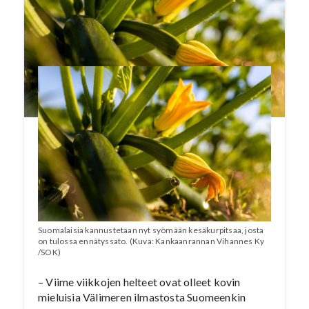
yleensä kulutetaan. S-ryhmä kannustaakin nyt
kaikki asiakkaitaan mukaan talkoisiin ostamaan
ja syömään kesäkurpitsaa.
Suomalaisia kannustetaan nyt syömään kesäkurpitsaa, josta
on tulossa ennätyssato. (Kuva: Kankaanrannan Vihannes Ky
/SOK)
– Viime viikkojen helteet ovat olleet kovin
mieluisia Välimeren ilmastosta Suomeenkin