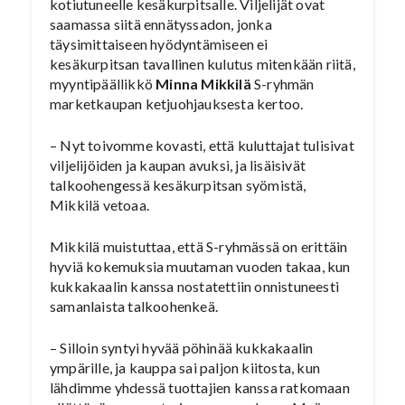
kotiutuneelle kesäkurpitsalle. Viljelijät ovat
saamassa siitä ennätyssadon, jonka
täysimittaiseen hyödyntämiseen ei
kesäkurpitsan tavallinen kulutus mitenkään riitä,
myyntipäällikkö
Minna Mikkilä
S-ryhmän
marketkaupan ketjuohjauksesta kertoo.
– Nyt toivomme kovasti, että kuluttajat tulisivat
viljelijöiden ja kaupan avuksi, ja lisäisivät
talkoohengessä kesäkurpitsan syömistä,
Mikkilä vetoaa.
Mikkilä muistuttaa, että S-ryhmässä on erittäin
hyviä kokemuksia muutaman vuoden takaa, kun
kukkakaalin kanssa nostatettiin onnistuneesti
samanlaista talkoohenkeä.
– Silloin syntyi hyvää pöhinää kukkakaalin
ympärille, ja kauppa sai paljon kiitosta, kun
lähdimme yhdessä tuottajien kanssa ratkomaan