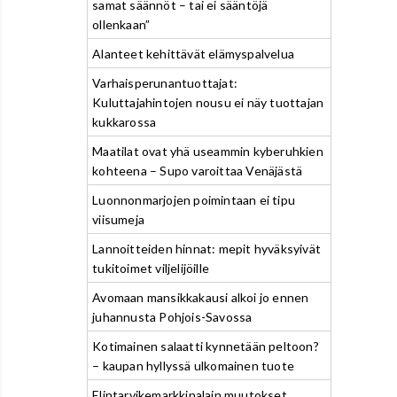
samat säännöt – tai ei sääntöjä
ollenkaan”
Alanteet kehittävät elämyspalvelua
Varhaisperunantuottajat:
Kuluttajahintojen nousu ei näy tuottajan
kukkarossa
Maatilat ovat yhä useammin kyberuhkien
kohteena – Supo varoittaa Venäjästä
Luonnonmarjojen poimintaan ei tipu
viisumeja
Lannoitteiden hinnat: mepit hyväksyivät
tukitoimet viljelijöille
Avomaan mansikkakausi alkoi jo ennen
juhannusta Pohjois-Savossa
Kotimainen salaatti kynnetään peltoon?
– kaupan hyllyssä ulkomainen tuote
Elintarvikemarkkinalain muutokset