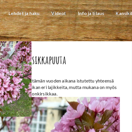
Lehdet ja haku
Videot
Info ja tilaus
Kansiki
in 300 kirsikkapuuta
kille on viime ja tämän vuoden aikana istutettu yhteensä
edustaa rusokirsikan eri lajikkeita, mutta mukana on myös
ta tuttua Yoshinonkirsikkaa.