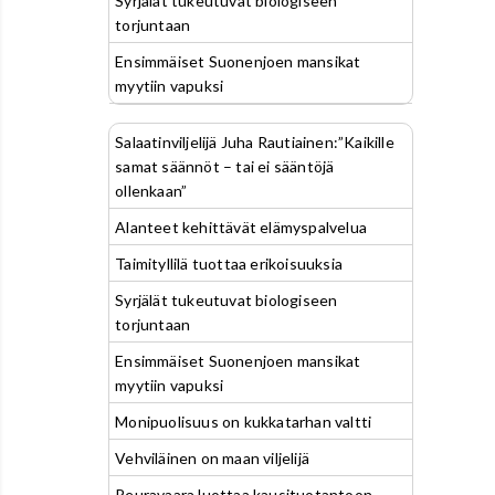
Syrjälät tukeutuvat biologiseen
torjuntaan
Ensimmäiset Suonenjoen mansikat
myytiin vapuksi
Salaatinviljelijä Juha Rautiainen:”Kaikille
samat säännöt – tai ei sääntöjä
ollenkaan”
Alanteet kehittävät elämyspalvelua
Taimityllilä tuottaa erikoisuuksia
Syrjälät tukeutuvat biologiseen
torjuntaan
Ensimmäiset Suonenjoen mansikat
myytiin vapuksi
Monipuolisuus on kukkatarhan valtti
Vehviläinen on maan viljelijä
Peuravaara luottaa kausituotantoon