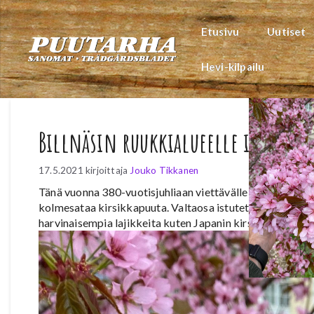
Siirry
sisältöön
Etusivu
Uutiset
Hevi-kilpailu
Billnäsin ruukkialueelle istutetti
17.5.2021
kirjoittaja
Jouko Tikkanen
Tänä vuonna 380-vuotisjuhliaan viettävälle Billnäsin Ruu
kolmesataa kirsikkapuuta. Valtaosa istutetuista puista 
harvinaisempia lajikkeita kuten Japanin kirsikkapuistois