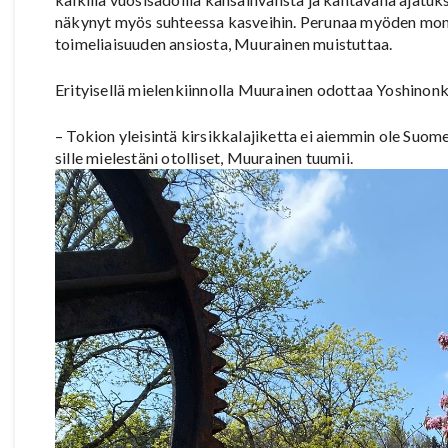
näkynyt myös suhteessa kasveihin. Perunaa myöden mone
toimeliaisuuden ansiosta, Muurainen muistuttaa.
Erityisellä mielenkiinnolla Muurainen odottaa Yoshinonk
– Tokion yleisintä kirsikkalajiketta ei aiemmin ole Suom
sille mielestäni otolliset, Muurainen tuumii.