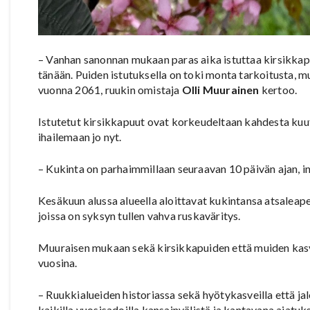
– Vanhan sanonnan mukaan paras aika istuttaa kirsikkap
tänään. Puiden istutuksella on toki monta tarkoitusta, 
vuonna 2061, ruukin omistaja
Olli Muurainen
kertoo.
Istutetut kirsikkapuut ovat korkeudeltaan kahdesta kuu
ihailemaan jo nyt.
– Kukinta on parhaimmillaan seuraavan 10 päivän ajan, 
Kesäkuun alussa alueella aloittavat kukintansa atsaleapen
joissa on syksyn tullen vahva ruskaväritys.
Muuraisen mukaan sekä kirsikkapuiden että muiden kasvie
vuosina.
– Ruukkialueiden historiassa sekä hyötykasveilla että jal
kaikilla vuosisadoilla kansainvälistä ja kantavana ajatu