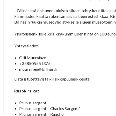
– Billnäsissä on huonekaluista alkaen tehty kauniita as
kummiuden kautta rakentamassa alueen estetiikkaa. K
Billnäsin ruukin museoyhdistykselle alueen museotoimin
Yksityishenkilölle kirsikkakummiuden hinta on 100 euroa, 
Yhteystiedot
Olli Muurainen
+358505551375
muurainen@billnas.fi
Lista istutettavista kirsikkapuulajikkeista
Rusokirsikat
Prunus sargentii
Prunus sargentii ’Charles Sargent’
Prunus sargentii ’Rancho’