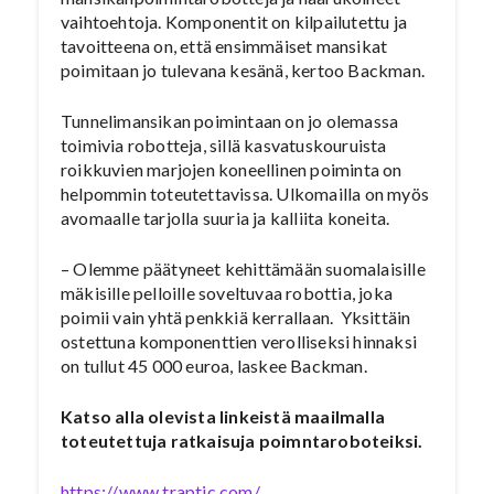
vaihtoehtoja. Komponentit on kilpailutettu ja
tavoitteena on, että ensimmäiset mansikat
poimitaan jo tulevana kesänä, kertoo Backman.
Tunnelimansikan poimintaan on jo olemassa
toimivia robotteja, sillä kasvatuskouruista
roikkuvien marjojen koneellinen poiminta on
helpommin toteutettavissa. Ulkomailla on myös
avomaalle tarjolla suuria ja kalliita koneita.
– Olemme päätyneet kehittämään suomalaisille
mäkisille pelloille soveltuvaa robottia, joka
poimii vain yhtä penkkiä kerrallaan. Yksittäin
ostettuna komponenttien verolliseksi hinnaksi
on tullut 45 000 euroa, laskee Backman.
Katso alla olevista linkeistä maailmalla
toteutettuja ratkaisuja poimntaroboteiksi.
https://www.traptic.com/