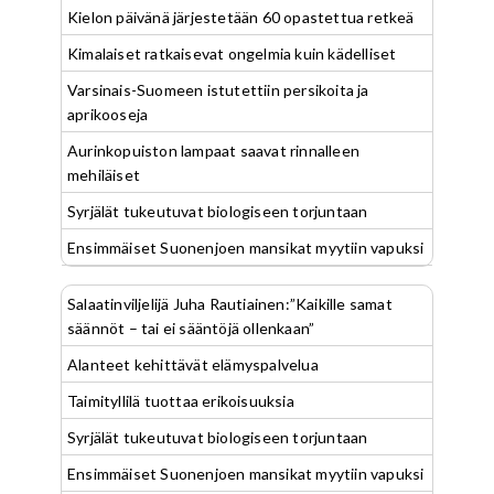
Kielon päivänä järjestetään 60 opastettua retkeä
Kimalaiset ratkaisevat ongelmia kuin kädelliset
Varsinais-Suomeen istutettiin persikoita ja
aprikooseja
Aurinkopuiston lampaat saavat rinnalleen
mehiläiset
Syrjälät tukeutuvat biologiseen torjuntaan
Ensimmäiset Suonenjoen mansikat myytiin vapuksi
Salaatinviljelijä Juha Rautiainen:”Kaikille samat
säännöt – tai ei sääntöjä ollenkaan”
Alanteet kehittävät elämyspalvelua
Taimityllilä tuottaa erikoisuuksia
Syrjälät tukeutuvat biologiseen torjuntaan
Ensimmäiset Suonenjoen mansikat myytiin vapuksi