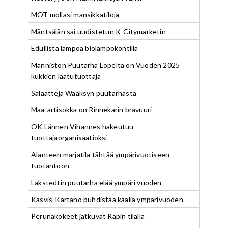
MOT mollasi mansikkatiloja
Mäntsälän sai uudistetun K-Citymarketin
Edullista lämpöä biolämpökontilla
Männistön Puutarha Lopelta on Vuoden 2025
kukkien laatutuottaja
Salaatteja Wääksyn puutarhasta
Maa-artisokka on Rinnekarin bravuuri
OK Lännen Vihannes hakeutuu
tuottajaorganisaatioksi
Alanteen marjatila tähtää ympärivuotiseen
tuotantoon
Lakstedtin puutarha elää ympäri vuoden
Kasvis-Kartano puhdistaa kaalia ympärivuoden
Perunakokeet jatkuvat Räpin tilalla