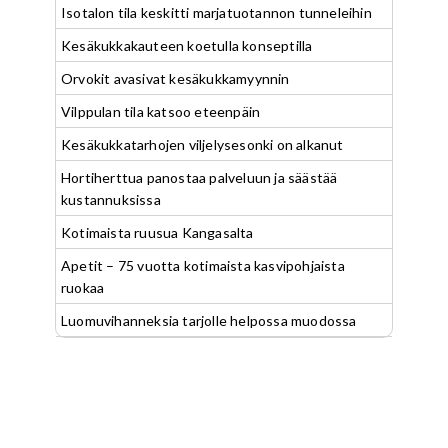
Isotalon tila keskitti marjatuotannon tunneleihin
Kesäkukkakauteen koetulla konseptilla
Orvokit avasivat kesäkukkamyynnin
Vilppulan tila katsoo eteenpäin
Kesäkukkatarhojen viljelysesonki on alkanut
Hortiherttua panostaa palveluun ja säästää
kustannuksissa
Kotimaista ruusua Kangasalta
Apetit – 75 vuotta kotimaista kasvipohjaista
ruokaa
Luomuvihanneksia tarjolle helpossa muodossa