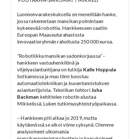
Luonnonvarakeskuksella on meneillään hanke,
jossa rakennetaan mansikan poimintaan
kykenevää robottia. Hankkeeseen saatiin
Euroopan Maaseuturahastosta
innovaatioryhmän rahoitusta 250 000 euroa.
”Robotiikka mansikan sadonkorjuussa” -
hankkeen vastuuhenkilönä ja
viljelyasiantuntijana on tutkija
Kalle Hoppula
Sotkamossa ja muu tiimi koostuu
automaatiotekniikan ja kuvantunnistuksen
asiantuntijoista. Tekniikan tohtori
Juha
Backman
kehittelee robotin alustaa
Mikkelissä, Luken tutkimusyhteistyöpaikassa.
– Hankkeen piti alkaa jo 2019, mutta
käytännössä se alkoi viime syksynä. Olemme
analysoineet ulkomaisia
mansikanpoimintarobotteja ja haarukoineet