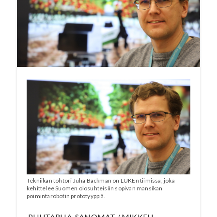
vaikeutunut pandemian johdosta. Lukessa
rakennetaan poimijarobottia, jolla voitaisiin
korvata ihmistyötä pellolla. Artikkeli on
julkaistu kokonaisuudessaan Puutarha-
Sanomien numerossa
2/2021.
Katso
videoita mansikan poimintaroboteista.
Tekniikan tohtori Juha Backman on LUKEn tiimissä, joka
kehittelee Suomen olosuhteisiin sopivan mansikan
poimintarobotin prototyyppiä.
PUUTARHA-SANOMAT / MIKKELI