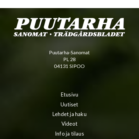
Puutarha-Sanomat
PL 28
04131 SIPOO
Etusivu
Uutiset
Lehdet ja haku
Videot
Info ja tilaus