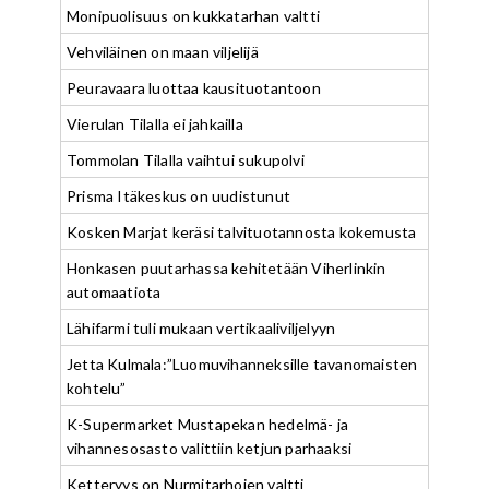
Monipuolisuus on kukkatarhan valtti
Vehviläinen on maan viljelijä
Peuravaara luottaa kausituotantoon
Vierulan Tilalla ei jahkailla
Tommolan Tilalla vaihtui sukupolvi
Prisma Itäkeskus on uudistunut
Kosken Marjat keräsi talvituotannosta kokemusta
Honkasen puutarhassa kehitetään Viherlinkin
automaatiota
Lähifarmi tuli mukaan vertikaaliviljelyyn
Jetta Kulmala:”Luomuvihanneksille tavanomaisten
kohtelu”
K-Supermarket Mustapekan hedelmä- ja
vihannesosasto valittiin ketjun parhaaksi
Ketteryys on Nurmitarhojen valtti