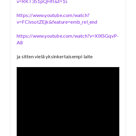
v=RKT351pQHfI&t=1s
https://www.youtube.com/watch?
v=FCivsotZEjk&feature=emb_rel_end
https://www.youtube.com/watch?v=XlXSGqvP-
A8
ja sitten vielä yksinkertaisempi laite