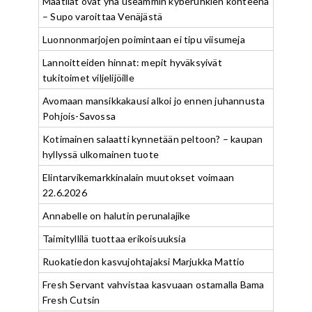
Maatilat ovat yhä useammin kyberuhkien kohteena
– Supo varoittaa Venäjästä
Luonnonmarjojen poimintaan ei tipu viisumeja
Lannoitteiden hinnat: mepit hyväksyivät
tukitoimet viljelijöille
Avomaan mansikkakausi alkoi jo ennen juhannusta
Pohjois-Savossa
Kotimainen salaatti kynnetään peltoon? – kaupan
hyllyssä ulkomainen tuote
Elintarvikemarkkinalain muutokset voimaan
22.6.2026
Annabelle on halutin perunalajike
Taimityllilä tuottaa erikoisuuksia
Ruokatiedon kasvujohtajaksi Marjukka Mattio
Fresh Servant vahvistaa kasvuaan ostamalla Bama
Fresh Cutsin