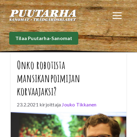
Siirry
sisältöön
Val
Tilaa Puutarha-Sanomat
Onko robotista
mansikanpoimijan
korvaajaksi?
23.2.2021
kirjoittaja
Jouko Tikkanen
Marjojen poiminta perustuu valtaosaltaan
ulkomaiseen työvoimaan, minkä saanti on