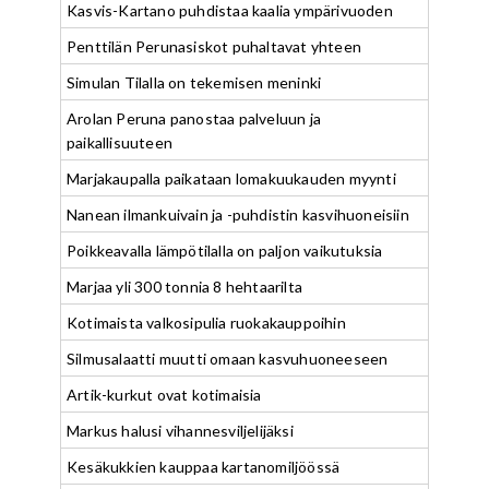
Kasvis-Kartano puhdistaa kaalia ympärivuoden
Penttilän Perunasiskot puhaltavat yhteen
Simulan Tilalla on tekemisen meninki
Arolan Peruna panostaa palveluun ja
paikallisuuteen
Marjakaupalla paikataan lomakuukauden myynti
Nanean ilmankuivain ja -puhdistin kasvihuoneisiin
Poikkeavalla lämpötilalla on paljon vaikutuksia
Marjaa yli 300 tonnia 8 hehtaarilta
Kotimaista valkosipulia ruokakauppoihin
Silmusalaatti muutti omaan kasvuhuoneeseen
Artik-kurkut ovat kotimaisia
Markus halusi vihannesviljelijäksi
Kesäkukkien kauppaa kartanomiljöössä