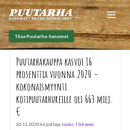
Siirry
sisältöön
Val
Tilaa Puutarha-Sanomat
Puutarhakauppa kasvoi 16
prosenttia vuonna 2020 –
kokonaismyynti
kotipuutarhureille oli 663 milj.
€
20.11.2020
kirjoittaja
Jouko Tikkanen