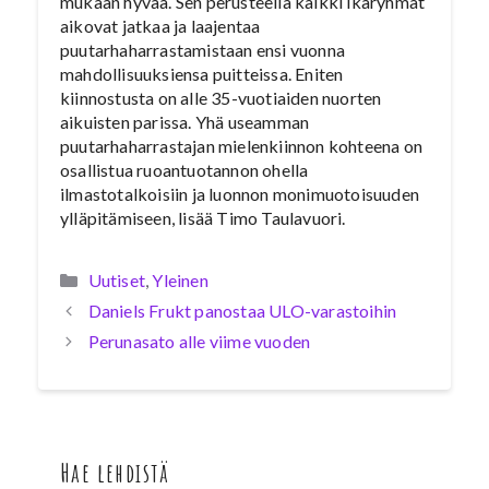
mukaan hyvää. Sen perusteella kaikki ikäryhmät
aikovat jatkaa ja laajentaa
puutarhaharrastamistaan ensi vuonna
mahdollisuuksiensa puitteissa. Eniten
kiinnostusta on alle 35-vuotiaiden nuorten
aikuisten parissa. Yhä useamman
puutarhaharrastajan mielenkiinnon kohteena on
osallistua ruoantuotannon ohella
ilmastotalkoisiin ja luonnon monimuotoisuuden
ylläpitämiseen, lisää Timo Taulavuori.
Kategoriat
Uutiset
,
Yleinen
Daniels Frukt panostaa ULO-varastoihin
Perunasato alle viime vuoden
Hae lehdistä