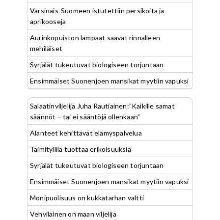
Varsinais-Suomeen istutettiin persikoita ja
aprikooseja
Aurinkopuiston lampaat saavat rinnalleen
mehiläiset
Syrjälät tukeutuvat biologiseen torjuntaan
Ensimmäiset Suonenjoen mansikat myytiin vapuksi
Salaatinviljelijä Juha Rautiainen:”Kaikille samat
säännöt – tai ei sääntöjä ollenkaan”
Alanteet kehittävät elämyspalvelua
Taimityllilä tuottaa erikoisuuksia
Syrjälät tukeutuvat biologiseen torjuntaan
Ensimmäiset Suonenjoen mansikat myytiin vapuksi
Monipuolisuus on kukkatarhan valtti
Vehviläinen on maan viljelijä