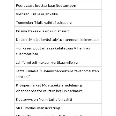
Peuravaara luottaa kausituotantoon
Vierulan Tilalla ei jahkailla
Tommolan Tilalla vaihtui sukupolvi
Prisma Itäkeskus on uudistunut
Kosken Marjat keräsi talvituotannosta kokemusta
Honkasen puutarhassa kehitetään Viherlinkin
automaatiota
Lähifarmi tuli mukaan vertikaaliviljelyyn
Jetta Kulmala:”Luomuvihanneksille tavanomaisten
kohtelu”
K-Supermarket Mustapekan hedelmä- ja
vihannesosasto valittiin ketjun parhaaksi
Ketteryys on Nurmitarhojen valtti
MOT mollasi mansikkatiloja