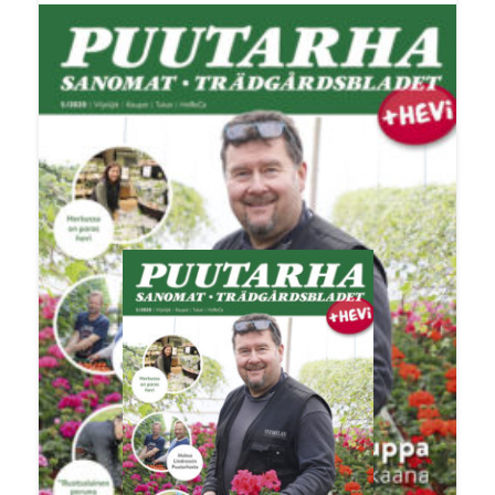
Kevään ja kesän aikana moni harrastaja intoutui
pitämään huolta puutarhastaan. Tämän
vahvistaa KantarTNS:n tuore
Kotipuutarhatutkimus, jonka mukaan edelliseen
vuoteen verrattuna puutarhatuotteiden myynti
kasvoi kasvukauden aikana 16 prosenttia.
Kokonaismyynti nousi kaikkien aikojen
ennätykseen, 663 miljoonaan euroon, rikkoen
aikaisemman vuoden 2016 myyntipiikin.