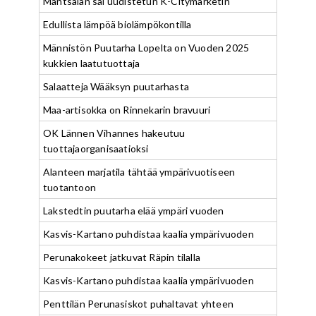
Mäntsälän sai uudistetun K-Citymarketin
Edullista lämpöä biolämpökontilla
Männistön Puutarha Lopelta on Vuoden 2025
kukkien laatutuottaja
Salaatteja Wääksyn puutarhasta
Maa-artisokka on Rinnekarin bravuuri
OK Lännen Vihannes hakeutuu
tuottajaorganisaatioksi
Alanteen marjatila tähtää ympärivuotiseen
tuotantoon
Lakstedtin puutarha elää ympäri vuoden
Kasvis-Kartano puhdistaa kaalia ympärivuoden
Perunakokeet jatkuvat Räpin tilalla
Kasvis-Kartano puhdistaa kaalia ympärivuoden
Penttilän Perunasiskot puhaltavat yhteen