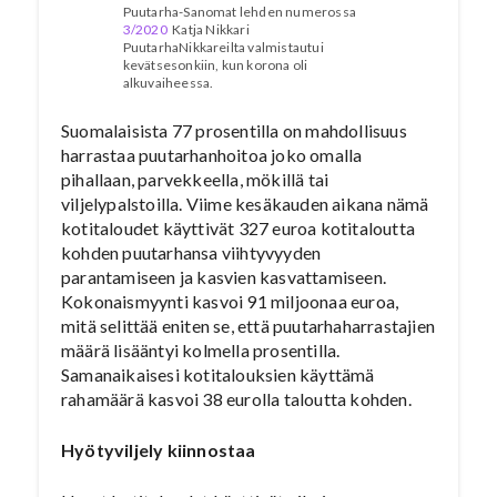
Puutarha-Sanomat lehden numerossa
3/2020
Katja Nikkari
PuutarhaNikkareilta valmistautui
kevätsesonkiin, kun korona oli
alkuvaiheessa.
Suomalaisista 77 prosentilla on mahdollisuus
harrastaa puutarhanhoitoa joko omalla
pihallaan, parvekkeella, mökillä tai
viljelypalstoilla. Viime kesäkauden aikana nämä
kotitaloudet käyttivät 327 euroa kotitaloutta
kohden puutarhansa viihtyvyyden
parantamiseen ja kasvien kasvattamiseen.
Kokonaismyynti kasvoi 91 miljoonaa euroa,
mitä selittää eniten se, että puutarhaharrastajien
määrä lisääntyi kolmella prosentilla.
Samanaikaisesi kotitalouksien käyttämä
rahamäärä kasvoi 38 eurolla taloutta kohden.
Hyötyviljely kiinnostaa