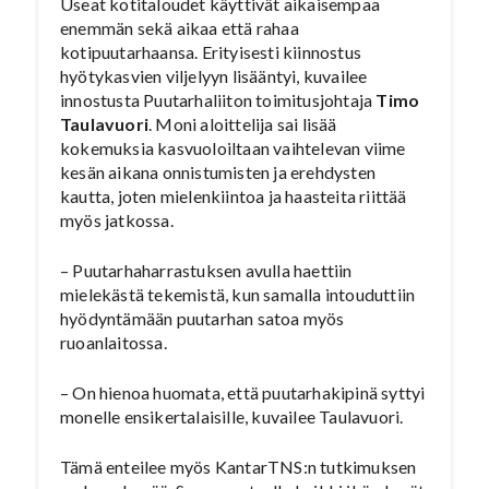
Useat kotitaloudet käyttivät aikaisempaa
enemmän sekä aikaa että rahaa
kotipuutarhaansa. Erityisesti kiinnostus
hyötykasvien viljelyyn lisääntyi, kuvailee
innostusta Puutarhaliiton toimitusjohtaja
Timo
Taulavuori
. Moni aloittelija sai lisää
kokemuksia kasvuoloiltaan vaihtelevan viime
kesän aikana onnistumisten ja erehdysten
kautta, joten mielenkiintoa ja haasteita riittää
myös jatkossa.
– Puutarhaharrastuksen avulla haettiin
mielekästä tekemistä, kun samalla intouduttiin
hyödyntämään puutarhan satoa myös
ruoanlaitossa.
– On hienoa huomata, että puutarhakipinä syttyi
monelle ensikertalaisille, kuvailee Taulavuori.
Tämä enteilee myös KantarTNS:n tutkimuksen