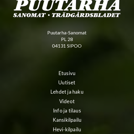
Puutarha-Sanomat
PL 28
04131 SIPOO
Etusivu
Uutiset
Lehdet ja haku
Videot
Info ja tilaus
Kansikilpailu
Hevi-kilpailu