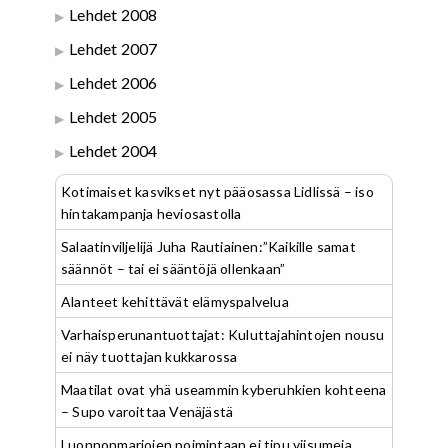
Lehdet 2008
Lehdet 2007
Lehdet 2006
Lehdet 2005
Lehdet 2004
Kotimaiset kasvikset nyt pääosassa Lidlissä – iso
hintakampanja heviosastolla
Salaatinviljelijä Juha Rautiainen:”Kaikille samat
säännöt – tai ei sääntöjä ollenkaan”
Alanteet kehittävät elämyspalvelua
Varhaisperunantuottajat: Kuluttajahintojen nousu
ei näy tuottajan kukkarossa
Maatilat ovat yhä useammin kyberuhkien kohteena
– Supo varoittaa Venäjästä
Luonnonmarjojen poimintaan ei tipu viisumeja