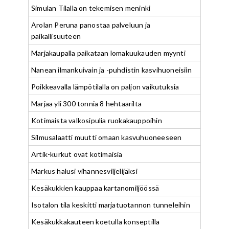
Simulan Tilalla on tekemisen meninki
Arolan Peruna panostaa palveluun ja
paikallisuuteen
Marjakaupalla paikataan lomakuukauden myynti
Nanean ilmankuivain ja -puhdistin kasvihuoneisiin
Poikkeavalla lämpötilalla on paljon vaikutuksia
Marjaa yli 300 tonnia 8 hehtaarilta
Kotimaista valkosipulia ruokakauppoihin
Silmusalaatti muutti omaan kasvuhuoneeseen
Artik-kurkut ovat kotimaisia
Markus halusi vihannesviljelijäksi
Kesäkukkien kauppaa kartanomiljöössä
Isotalon tila keskitti marjatuotannon tunneleihin
Kesäkukkakauteen koetulla konseptilla