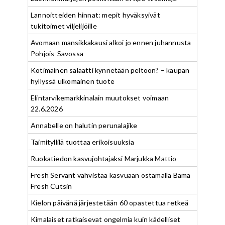
Lannoitteiden hinnat: mepit hyväksyivät
tukitoimet viljelijöille
Avomaan mansikkakausi alkoi jo ennen juhannusta
Pohjois-Savossa
Kotimainen salaatti kynnetään peltoon? – kaupan
hyllyssä ulkomainen tuote
Elintarvikemarkkinalain muutokset voimaan
22.6.2026
Annabelle on halutin perunalajike
Taimityllilä tuottaa erikoisuuksia
Ruokatiedon kasvujohtajaksi Marjukka Mattio
Fresh Servant vahvistaa kasvuaan ostamalla Bama
Fresh Cutsin
Kielon päivänä järjestetään 60 opastettua retkeä
Kimalaiset ratkaisevat ongelmia kuin kädelliset