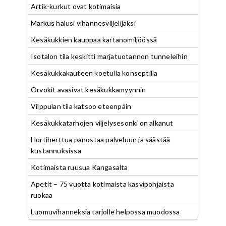
Artik-kurkut ovat kotimaisia
Markus halusi vihannesviljelijäksi
Kesäkukkien kauppaa kartanomiljöössä
Isotalon tila keskitti marjatuotannon tunneleihin
Kesäkukkakauteen koetulla konseptilla
Orvokit avasivat kesäkukkamyynnin
Vilppulan tila katsoo eteenpäin
Kesäkukkatarhojen viljelysesonki on alkanut
Hortiherttua panostaa palveluun ja säästää
kustannuksissa
Kotimaista ruusua Kangasalta
Apetit – 75 vuotta kotimaista kasvipohjaista
ruokaa
Luomuvihanneksia tarjolle helpossa muodossa