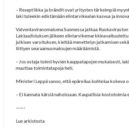
– Reseptiikka ja brändit ovat yritysten tärkeimpiä myynt
laki tuleekin edistämään elintarvikealan kasvua ja innov
Valvontaviranomaisena Suomessa jatkaa Ruokaviraston y
Lakiuudistuksen jälkeen elintarvikemarkkinavaltuutettu 
julkisen varoituksen, kieltää menettelyn jatkamisen se
liittyen seuraamusmaksujen määräämistä.
– Jos ostaja toimii hyvien kauppatapojen mukaisesti, laki e
muuttaa toimintatapoja heti.
Ministeri Leppä sanoo, että epäreilua kohtelua kokeva o
– Ei kannata kärsiä nahoissaan. Kaupallisia kostotoimia e
——–
Lue arkistosta