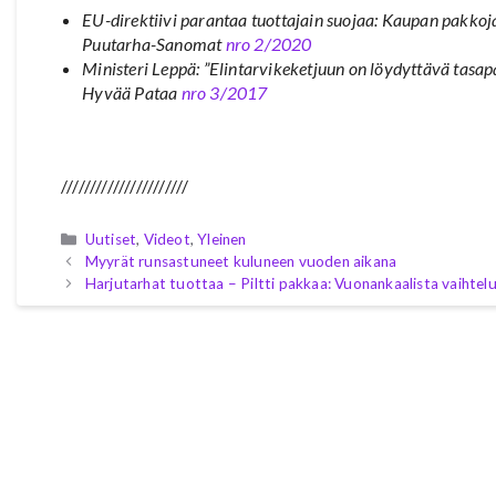
EU-direktiivi parantaa tuottajain suojaa: Kaupan pakkoj
Puutarha-Sanomat
nro 2/2020
Ministeri Leppä: ”Elintarvikeketjuun on löydyttävä tasap
Hyvää Pataa
nro 3/2017
//////////////////////
Kategoriat
Uutiset
,
Videot
,
Yleinen
Myyrät runsastuneet kuluneen vuoden aikana
Harjutarhat tuottaa – Piltti pakkaa: Vuonankaalista vaihtelu