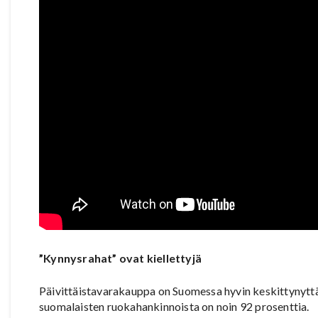
”Kynnysrahat” ovat kiellettyjä
Päivittäistavarakauppa on Suomessa hyvin keskittynyt
suomalaisten ruokahankinnoista on noin 92 prosenttia.