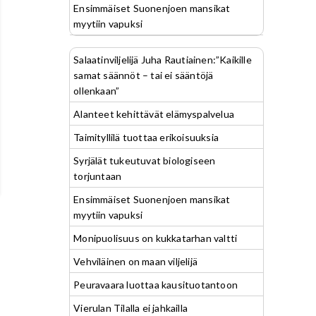
Ensimmäiset Suonenjoen mansikat
myytiin vapuksi
Salaatinviljelijä Juha Rautiainen:”Kaikille
samat säännöt – tai ei sääntöjä
ollenkaan”
Alanteet kehittävät elämyspalvelua
Taimityllilä tuottaa erikoisuuksia
Syrjälät tukeutuvat biologiseen
torjuntaan
Ensimmäiset Suonenjoen mansikat
myytiin vapuksi
Monipuolisuus on kukkatarhan valtti
Vehviläinen on maan viljelijä
Peuravaara luottaa kausituotantoon
Vierulan Tilalla ei jahkailla