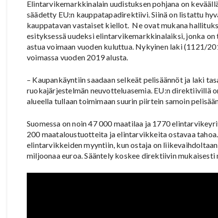
Elintarvikemarkkinalain uudistuksen pohjana on kevääll
säädetty EU:n kauppatapadirektiivi. Siinä on listattu hy
kauppatavan vastaiset kiellot. Ne ovat mukana hallituk
esityksessä uudeksi elintarvikemarkkinalaiksi, jonka on 
astua voimaan vuoden kuluttua. Nykyinen laki (1121/201
voimassa vuoden 2019 alusta.
– Kaupankäyntiin saadaan selkeät pelisäännöt ja laki ta
ruokajärjestelmän neuvotteluasemia. EU:n direktiivillä o
alueella tullaan toimimaan suurin piirtein samoin pelisää
Suomessa on noin 47 000 maatilaa ja 1770 elintarvikeyri
200 maataloustuotteita ja elintarvikkeita ostavaa tahoa
elintarvikkeiden myyntiin, kun ostaja on liikevaihdoltaan
miljoonaa euroa. Sääntely koskee direktiivin mukaisesti m