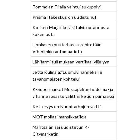
Tommolan Tilalla vaihtui sukupolvi
Prisma Itäkeskus on uudistunut
Kosken Marjat keräsi talvituotannosta
kokemusta
Honkasen puutarhassa kehitetään
Viherlinkin automaatiota
Lähifarmi tuli mukaan vertikaaliviljelyyn
Jetta Kulmala:”Luomuvihanneksille
tavanomaisten kohtelu”
K-Supermarket Mustapekan hedelmä- ja
vihannesosasto valittiin ketjun parhaaksi
Ketteryys on Nurmitarhojen valtti
MOT mollasi mansikkatiloja
Mäntsälän sai uudistetun K-
Citymarketin