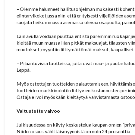
– Olemme halunneet hallitusohjelman mukaisesti kohent
elintarvikeketjussa niin, että erityisesti viljelijöiden a
suojata heikommassa asemassa olevaa osapuolta, paino
Lain avulla voidaan puuttua entistä paremmin ruokajärjes
kieltää muun muassa liian pitkät maksuajat, tilausten v
muutokset, myyntiin liittymättömät maksut, kaupalliset 
– Pilaantuvissa tuotteissa, joita ovat maa- ja puutarhat
Leppä.
Myös ostettujen tuotteiden palauttamiseen, hävittämisee
tuotteiden markkinointiin liittyvien kustannusten perimine
Ostaja ei voi myöskään kieltäytyä vahvistamasta ostosop
Valtuutettu valvoo
Julkisuudessa on käyty keskustelua kaupan omien ”privat
Niiden osuus vähittäismyynnistä on noin 24 prosenttia.