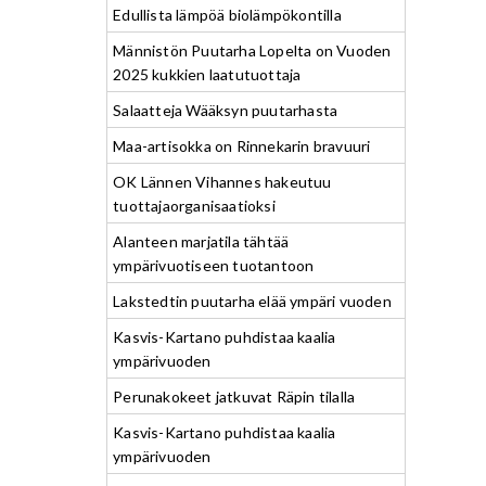
Edullista lämpöä biolämpökontilla
Männistön Puutarha Lopelta on Vuoden
2025 kukkien laatutuottaja
Salaatteja Wääksyn puutarhasta
Maa-artisokka on Rinnekarin bravuuri
OK Lännen Vihannes hakeutuu
tuottajaorganisaatioksi
Alanteen marjatila tähtää
ympärivuotiseen tuotantoon
Lakstedtin puutarha elää ympäri vuoden
Kasvis-Kartano puhdistaa kaalia
ympärivuoden
Perunakokeet jatkuvat Räpin tilalla
Kasvis-Kartano puhdistaa kaalia
ympärivuoden