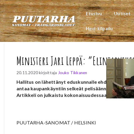
Siirry
sisältöön
Etusivu
Uutiset
Hevi-kilpailu
Ministeri Jari Leppä: ”Elintarvik
20.11.2020
kirjoittaja
Jouko Tikkanen
Hallitus on lähettänyt eduskunnalle ehdotuksen uud
antaa kaupankäyntiin selkeät pelisäännöt ja tasap
Artikkeli on julkaistu kokonaisuudessaan Puutarh
PUUTARHA-SANOMAT / HELSINKI