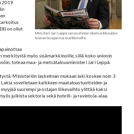
ä 2019
vän
sen
tarkoitus
8) on ollut
Ministeri Jari Leppä sanoo elintarvikemarkkinalain
luovan tasapainoa markkinoille.
sapainottaa
n merkitystä myös sisämarkkinoille, sillä koko unionin
nnöin, toteaa maa- ja metsätalousministeri Jari Leppä.
tystä. Ministeriön laskelman mukaan laki koskee noin 3
. Lakia sovelletaan kaikkeen maataloustuotteiden ja
 myyjää suurempi ja ostajan liikevaihto ylittää kaksi
yös julkista sektoria sekä hotelli- ja ravintola-alaa.