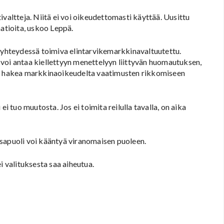
ivaltteja. Niitä ei voi oikeudettomasti käyttää. Uusittu
aatioita, uskoo Leppä.
hteydessä toimiva elintarvikemarkkinavaltuutettu.
voi antaa kiellettyyn menettelyyn liittyvän huomautuksen,
kä hakea markkinaoikeudelta vaatimusten rikkomiseen
i tuo muutosta. Jos ei toimita reilulla tavalla, on aika
sapuoli voi kääntyä viranomaisen puoleen.
i valituksesta saa aiheutua.