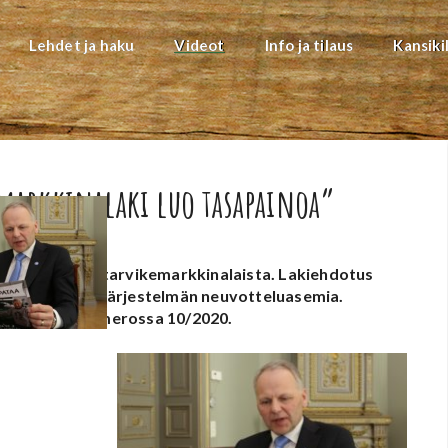
Lehdet ja haku
Videot
Info ja tilaus
Kansiki
emarkkinalaki luo tasapainoa”
istetusta elintarvikemarkkinalaista. Lakiehdotus
ainottaa ruokajärjestelmän neuvotteluasemia.
a-Sanomien numerossa 10/2020.