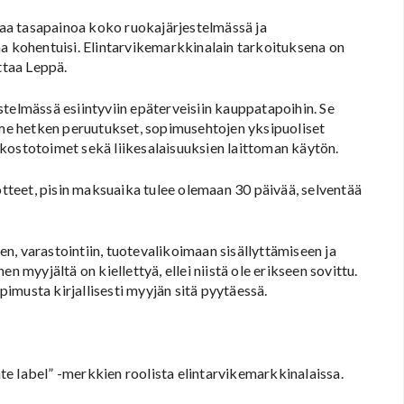
aa tasapainoa koko ruokajärjestelmässä ja
sema kohentuisi. Elintarvikemarkkinalain tarkoituksena on
ttaa Leppä.
telmässä esiintyviin epäterveisiin kauppatapoihin. Se
iime hetken peruutukset, sopimusehtojen yksipuoliset
kostotoimet sekä liikesalaisuuksien laittoman käytön.
uotteet, pisin maksuaika tulee olemaan 30 päivää, selventää
n, varastointiin, tuotevalikoimaan sisällyttämiseen ja
n myyjältä on kiellettyä, ellei niistä ole erikseen sovittu.
imusta kirjallisesti myyjän sitä pyytäessä.
e label” -merkkien roolista elintarvikemarkkinalaissa.