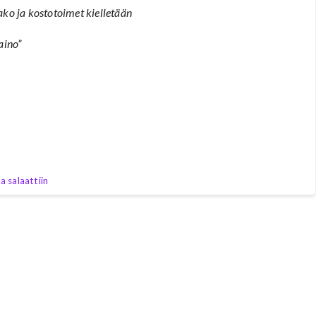
ako ja kostotoimet kielletään
aino”
a salaattiin