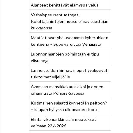
Alanteet kehittävät elämyspalvelua
Varhaisperunantuottajat:
Kuluttajahintojen nousu ei näy tuottajan
kukkarossa
Maatilat ovat yhä useammin kyberuhkien
kohteena – Supo varoittaa Venäjästä
Luonnonmarjojen poimintaan ei tipu
viisumeja
Lannoitteiden hinnat: mepit hyväksyivät
tukitoimet viljelijöille
Avomaan mansikkakausi alkoi jo ennen
juhannusta Pohjois-Savossa
Kotimainen salaatti kynnetään peltoon?
– kaupan hyllyssä ulkomainen tuote
Elintarvikemarkkinalain muutokset
voimaan 22.6.2026