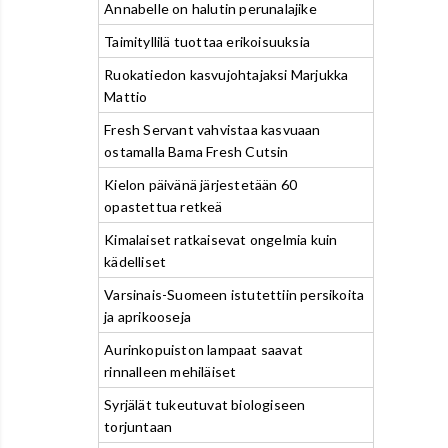
Annabelle on halutin perunalajike
Taimityllilä tuottaa erikoisuuksia
Ruokatiedon kasvujohtajaksi Marjukka
Mattio
Fresh Servant vahvistaa kasvuaan
ostamalla Bama Fresh Cutsin
Kielon päivänä järjestetään 60
opastettua retkeä
Kimalaiset ratkaisevat ongelmia kuin
kädelliset
Varsinais-Suomeen istutettiin persikoita
ja aprikooseja
Aurinkopuiston lampaat saavat
rinnalleen mehiläiset
Syrjälät tukeutuvat biologiseen
torjuntaan