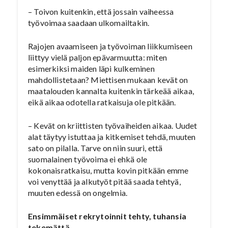
– Toivon kuitenkin, että jossain vaiheessa
työvoimaa saadaan ulkomailtakin.
Rajojen avaamiseen ja työvoiman liikkumiseen
liittyy vielä paljon epävarmuutta: miten
esimerkiksi maiden läpi kulkeminen
mahdollistetaan? Miettisen mukaan kevät on
maatalouden kannalta kuitenkin tärkeää aikaa,
eikä aikaa odotella ratkaisuja ole pitkään.
– Kevät on kriittisten työvaiheiden aikaa. Uudet
alat täytyy istuttaa ja kitkemiset tehdä, muuten
sato on pilalla. Tarve on niin suuri, että
suomalainen työvoima ei ehkä ole
kokonaisratkaisu, mutta kovin pitkään emme
voi venyttää ja alkutyöt pitää saada tehtyä,
muuten edessä on ongelmia.
Ensimmäiset rekrytoinnit tehty, tuhansia
tekemättä