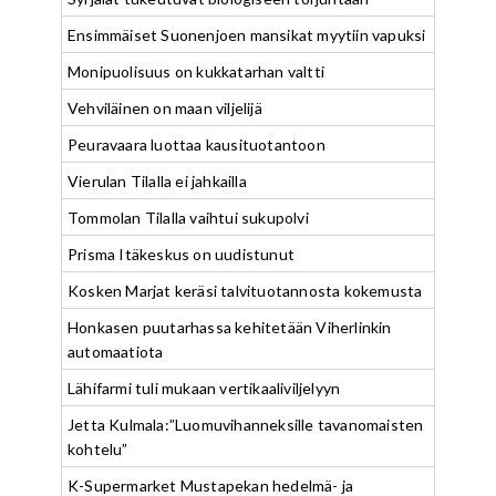
Ensimmäiset Suonenjoen mansikat myytiin vapuksi
Monipuolisuus on kukkatarhan valtti
Vehviläinen on maan viljelijä
Peuravaara luottaa kausituotantoon
Vierulan Tilalla ei jahkailla
Tommolan Tilalla vaihtui sukupolvi
Prisma Itäkeskus on uudistunut
Kosken Marjat keräsi talvituotannosta kokemusta
Honkasen puutarhassa kehitetään Viherlinkin
automaatiota
Lähifarmi tuli mukaan vertikaaliviljelyyn
Jetta Kulmala:”Luomuvihanneksille tavanomaisten
kohtelu”
K-Supermarket Mustapekan hedelmä- ja