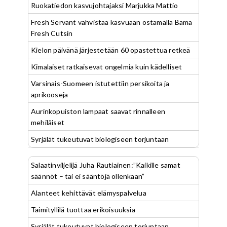
Ruokatiedon kasvujohtajaksi Marjukka Mattio
Fresh Servant vahvistaa kasvuaan ostamalla Bama
Fresh Cutsin
Kielon päivänä järjestetään 60 opastettua retkeä
Kimalaiset ratkaisevat ongelmia kuin kädelliset
Varsinais-Suomeen istutettiin persikoita ja
aprikooseja
Aurinkopuiston lampaat saavat rinnalleen
mehiläiset
Syrjälät tukeutuvat biologiseen torjuntaan
Salaatinviljelijä Juha Rautiainen:”Kaikille samat
säännöt – tai ei sääntöjä ollenkaan”
Alanteet kehittävät elämyspalvelua
Taimityllilä tuottaa erikoisuuksia
Syrjälät tukeutuvat biologiseen torjuntaan