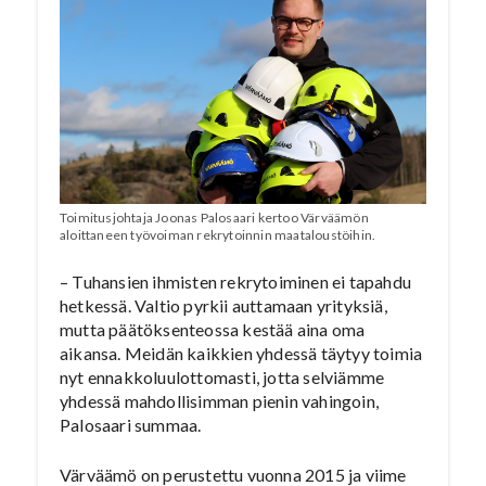
Toimitusjohtaja Joonas Palosaari kertoo Värväämön
aloittaneen työvoiman rekrytoinnin maataloustöihin.
– Tuhansien ihmisten rekrytoiminen ei tapahdu
hetkessä. Valtio pyrkii auttamaan yrityksiä,
mutta päätöksenteossa kestää aina oma
aikansa. Meidän kaikkien yhdessä täytyy toimia
nyt ennakkoluulottomasti, jotta selviämme
yhdessä mahdollisimman pienin vahingoin,
Palosaari summaa.
Värväämö on perustettu vuonna 2015 ja viime