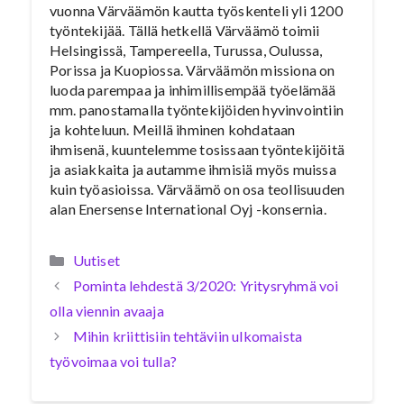
vuonna Värväämön kautta työskenteli yli 1200
työntekijää. Tällä hetkellä Värväämö toimii
Helsingissä, Tampereella, Turussa, Oulussa,
Porissa ja Kuopiossa. Värväämön missiona on
luoda parempaa ja inhimillisempää työelämää
mm. panostamalla työntekijöiden hyvinvointiin
ja kohteluun. Meillä ihminen kohdataan
ihmisenä, kuuntelemme tosissaan työntekijöitä
ja asiakkaita ja autamme ihmisiä myös muissa
kuin työasioissa. Värväämö on osa teollisuuden
alan Enersense International Oyj -konsernia.
Kategoriat
Uutiset
Pominta lehdestä 3/2020: Yritysryhmä voi
olla viennin avaaja
Mihin kriittisiin tehtäviin ulkomaista
työvoimaa voi tulla?