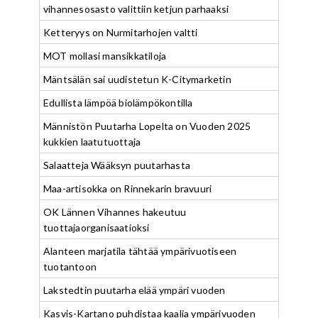
vihannesosasto valittiin ketjun parhaaksi
Ketteryys on Nurmitarhojen valtti
MOT mollasi mansikkatiloja
Mäntsälän sai uudistetun K-Citymarketin
Edullista lämpöä biolämpökontilla
Männistön Puutarha Lopelta on Vuoden 2025
kukkien laatutuottaja
Salaatteja Wääksyn puutarhasta
Maa-artisokka on Rinnekarin bravuuri
OK Lännen Vihannes hakeutuu
tuottajaorganisaatioksi
Alanteen marjatila tähtää ympärivuotiseen
tuotantoon
Lakstedtin puutarha elää ympäri vuoden
Kasvis-Kartano puhdistaa kaalia ympärivuoden