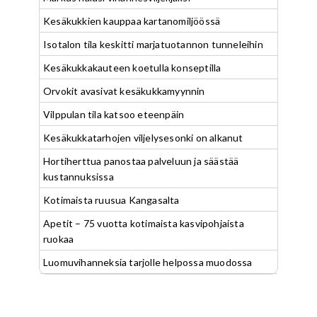
Kesäkukkien kauppaa kartanomiljöössä
Isotalon tila keskitti marjatuotannon tunneleihin
Kesäkukkakauteen koetulla konseptilla
Orvokit avasivat kesäkukkamyynnin
Vilppulan tila katsoo eteenpäin
Kesäkukkatarhojen viljelysesonki on alkanut
Hortiherttua panostaa palveluun ja säästää
kustannuksissa
Kotimaista ruusua Kangasalta
Apetit – 75 vuotta kotimaista kasvipohjaista
ruokaa
Luomuvihanneksia tarjolle helpossa muodossa