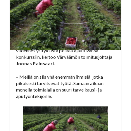
esimerkiksi marjatiloilta sekä toimialoilta,
joissa on mahdollista työskennellä myös ilman
aikaisempaa työkokemusta.
– Tällä hetkellä yli 300 000 suomalaista on YT-
neuvottelujen piirissä, monia on lomautettu ja
Elinkeinoelämän Keskusliiton mukaan jopa
viidennes yrityksistä pelkää ajautuvansa
konkurssiin, kertoo Värväämön toimitusjohtaja
Joonas Palosaari.
– Meillä on siis yhä enemmän ihmisiä, jotka
pikaisesti tarvitsevat työtä. Samaan aikaan
monella toimialalla on suuri tarve kausi- ja
aputyöntekijöille.