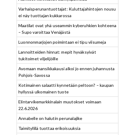
Varhaisperunantuottajat: Kuluttajahintojen nousu
ei näy tuottajan kukkarossa
Maatilat ovat yhä useammin kyberuhkien kohteena
– Supo varoittaa Venäjästä
Luonnonmarjojen poimintaan ei tipu viisumeja
Lannoitteiden hinnat: mepit hyväksyivät
tukitoimet viljelijöille
Avomaan mansikkakausi alkoi jo ennen juhannusta
Pohjois-Savossa
Kotimainen salaatti kynnetään peltoon? – kaupan
hyllyssä ulkomainen tuote
Elintarvikemarkkinalain muutokset voimaan
22.6.2026
Annabelle on halutin perunalajike
Taimityllilä tuottaa erikoisuuksia