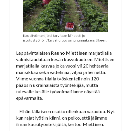
Kausityöntekijöitä tarvitaan kiireesti jo
istutustyöhön, Tarvehuippu on juhannuksen jälkeen.
Leppävirtalaisen
Rauno Miettisen
marjatilalla
valmistaudutaan kesän kasvukauteen. Miettisen
marjatilalla kasvaa joka vuosi yli 20 hehtaaria
mansikkaa sekä vadelmaa, viljaa ja hernettä.
Viime vuonna tilalla työskenteli noin 120
pääosin ukrainalaista työntekijää, mutta
tulevalle kesälle työvoimatilanne näyttää
epävarmalta.
– Eihän tällaiseen osattu ollenkaan varautua. Nyt
kun rajat lyötiin kiinni, on pelko, että jäämme
ilman kausityöntekijöitä, kertoo Miettinen.