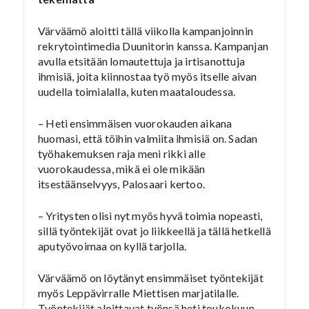
Värväämö aloitti tällä viikolla kampanjoinnin
rekrytointimedia Duunitorin kanssa. Kampanjan
avulla etsitään lomautettuja ja irtisanottuja
ihmisiä, joita kiinnostaa työ myös itselle aivan
uudella toimialalla, kuten maataloudessa.
– Heti ensimmäisen vuorokauden aikana
huomasi, että töihin valmiita ihmisiä on. Sadan
työhakemuksen raja meni rikki alle
vuorokaudessa, mikä ei ole mikään
itsestäänselvyys, Palosaari kertoo.
– Yritysten olisi nyt myös hyvä toimia nopeasti,
sillä työntekijät ovat jo liikkeellä ja tällä hetkellä
aputyövoimaa on kyllä tarjolla.
Värväämö on löytänyt ensimmäiset työntekijät
myös Leppävirralle Miettisen marjatilalle.
Työntekijät aloittavat työnsä heti toukokuun