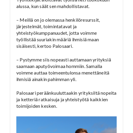
alussa, kun säät sen mahdollistavat.
– Meillä on jo olemassa henkilöresurssit,
järjestelmät, toimintatavat ja
yhteistyökumppanuudet, jotta voimme
työllistää suuriakin määriä ihmisiä maan
sisäisesti, kertoo Palosaari.
– Pystymme siis nopeasti auttamaan yrityksiä
saamaan aputyövoimaa hommiin. Samalla
voimme auttaa toimeentulonsa menettäneitä
ihmisiä ainakin pahimman yli.
Palosaari peräänkuuluttaakin yrityksiltä nopeita
ja ketteriä ratkaisuja ja yhteistyötä kaikkien
toimijoiden kesken.