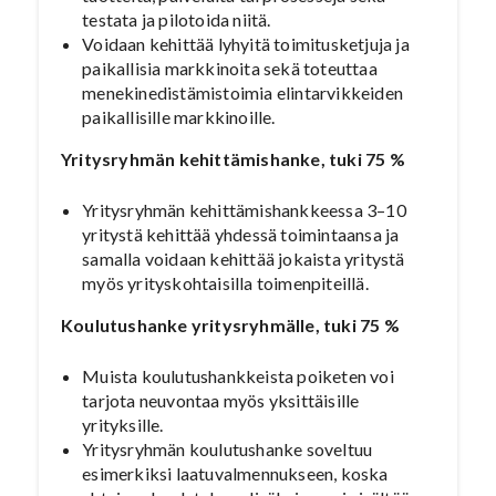
testata ja pilotoida niitä.
Voidaan kehittää lyhyitä toimitusketjuja ja
paikallisia markkinoita sekä toteuttaa
menekinedistämistoimia elintarvikkeiden
paikallisille markkinoille.
Yritysryhmän kehittämishanke, tuki 75 %
Yritysryhmän kehittämishankkeessa 3–10
yritystä kehittää yhdessä toimintaansa ja
samalla voidaan kehittää jokaista yritystä
myös yrityskohtaisilla toimenpiteillä.
Koulutushanke yritysryhmälle, tuki 75 %
Muista koulutushankkeista poiketen voi
tarjota neuvontaa myös yksittäisille
yrityksille.
Yritysryhmän koulutushanke soveltuu
esimerkiksi laatuvalmennukseen, koska