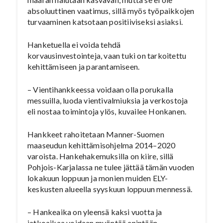
absoluuttinen vaatimus, sillä myös työpaikkojen
turvaaminen katsotaan positiiviseksi asiaksi.
Hanketuella ei voida tehdä
korvausinvestointeja, vaan tuki on tarkoitettu
kehittämiseen ja parantamiseen.
– Vientihankkeessa voidaan olla porukalla
messuilla, luoda vientivalmiuksia ja verkostoja
eli nostaa toimintoja ylös, kuvailee Honkanen.
Hankkeet rahoitetaan Manner-Suomen
maaseudun kehittämisohjelma 2014–2020
varoista. Hankehakemuksilla on kiire, sillä
Pohjois-Karjalassa ne tulee jättää tämän vuoden
lokakuun loppuun ja monien muiden ELY-
keskusten alueella syyskuun loppuun mennessä.
– Hankeaika on yleensä kaksi vuotta ja
jatkoaikaa voidaan myöntää enintään