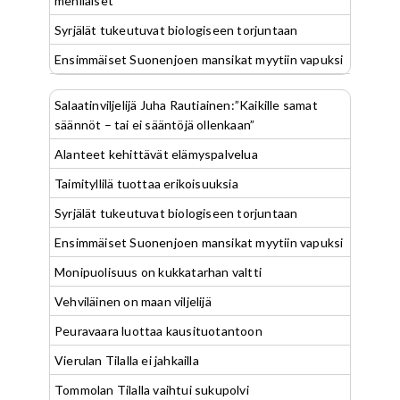
mehiläiset
Syrjälät tukeutuvat biologiseen torjuntaan
Ensimmäiset Suonenjoen mansikat myytiin vapuksi
Salaatinviljelijä Juha Rautiainen:”Kaikille samat
säännöt – tai ei sääntöjä ollenkaan”
Alanteet kehittävät elämyspalvelua
Taimityllilä tuottaa erikoisuuksia
Syrjälät tukeutuvat biologiseen torjuntaan
Ensimmäiset Suonenjoen mansikat myytiin vapuksi
Monipuolisuus on kukkatarhan valtti
Vehviläinen on maan viljelijä
Peuravaara luottaa kausituotantoon
Vierulan Tilalla ei jahkailla
Tommolan Tilalla vaihtui sukupolvi