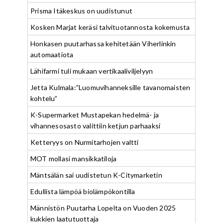
Prisma Itäkeskus on uudistunut
Kosken Marjat keräsi talvituotannosta kokemusta
Honkasen puutarhassa kehitetään Viherlinkin
automaatiota
Lähifarmi tuli mukaan vertikaaliviljelyyn
Jetta Kulmala:”Luomuvihanneksille tavanomaisten
kohtelu”
K-Supermarket Mustapekan hedelmä- ja
vihannesosasto valittiin ketjun parhaaksi
Ketteryys on Nurmitarhojen valtti
MOT mollasi mansikkatiloja
Mäntsälän sai uudistetun K-Citymarketin
Edullista lämpöä biolämpökontilla
Männistön Puutarha Lopelta on Vuoden 2025
kukkien laatutuottaja