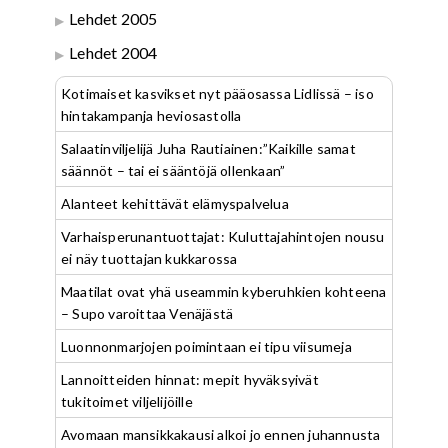
Lehdet 2005
Lehdet 2004
Kotimaiset kasvikset nyt pääosassa Lidlissä – iso
hintakampanja heviosastolla
Salaatinviljelijä Juha Rautiainen:”Kaikille samat
säännöt – tai ei sääntöjä ollenkaan”
Alanteet kehittävät elämyspalvelua
Varhaisperunantuottajat: Kuluttajahintojen nousu
ei näy tuottajan kukkarossa
Maatilat ovat yhä useammin kyberuhkien kohteena
– Supo varoittaa Venäjästä
Luonnonmarjojen poimintaan ei tipu viisumeja
Lannoitteiden hinnat: mepit hyväksyivät
tukitoimet viljelijöille
Avomaan mansikkakausi alkoi jo ennen juhannusta