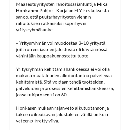
Maaseutuyritysten rahoitusasiantuntija
Mika
Honkanen
Pohjois-Karjalan ELY-keskuksesta
sanoo, että puutarhayritysten viennin
rahoituksen ratkaisuksi sopii hyvin
yritysryhmähanke.
– Yritysryhmän voi muodostaa 3–10 yritystä,
joilla on ensiasteen jalostusta eli käytännössä
vähintään kauppakunnostettu tuote.
Yritysryhmän kehittämishankkeessa ei voi olla
mukana maatalouden alkutuotantoa palvelevaa
kehittämistä. Sitä voidaan tehdä tuotteiden,
palveluiden ja prosessien kehittämishankkeessa,
jossa tukiprosentti on 60.
Honkasen mukaan rajanveto alkutuotannon ja
tukeen oikeuttavan jalostuksen välillä on kuin
veteen piirretty viiva.