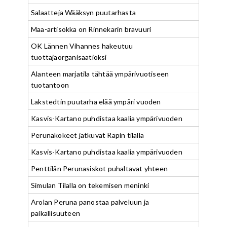
Salaatteja Wääksyn puutarhasta
Maa-artisokka on Rinnekarin bravuuri
OK Lännen Vihannes hakeutuu
tuottajaorganisaatioksi
Alanteen marjatila tähtää ympärivuotiseen
tuotantoon
Lakstedtin puutarha elää ympäri vuoden
Kasvis-Kartano puhdistaa kaalia ympärivuoden
Perunakokeet jatkuvat Räpin tilalla
Kasvis-Kartano puhdistaa kaalia ympärivuoden
Penttilän Perunasiskot puhaltavat yhteen
Simulan Tilalla on tekemisen meninki
Arolan Peruna panostaa palveluun ja
paikallisuuteen