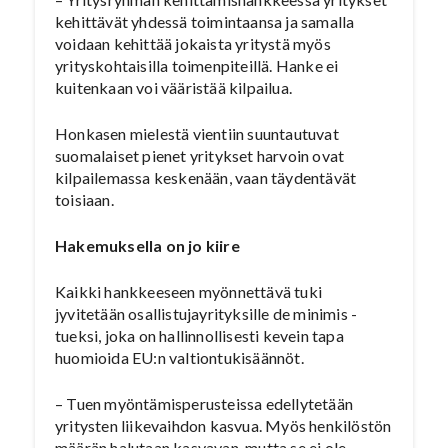
kehittävät yhdessä toimintaansa ja samalla
voidaan kehittää jokaista yritystä myös
yrityskohtaisilla toimenpiteillä. Hanke ei
kuitenkaan voi vääristää kilpailua.
Honkasen mielestä vientiin suuntautuvat
suomalaiset pienet yritykset harvoin ovat
kilpailemassa keskenään, vaan täydentävät
toisiaan.
Hakemuksella on jo kiire
Kaikki hankkeeseen myönnettävä tuki
jyvitetään osallistujayrityksille de minimis -
tueksi, joka on hallinnollisesti kevein tapa
huomioida EU:n valtiontukisäännöt.
– Tuen myöntämisperusteissa edellytetään
yritysten liikevaihdon kasvua. Myös henkilöstön
määrän halutaan kasvavan, mutta se ei ole