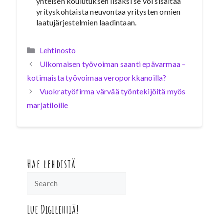
yhteisen koulutuksen lisäksi se voi sisältää
yrityskohtaista neuvontaa yritysten omien
laatujärjestelmien laadintaan.
Kategoriat
Lehtinosto
Ulkomaisen työvoiman saanti epävarmaa –
kotimaista työvoimaa veroporkkanoilla?
Vuokratyöfirma värvää työntekijöitä myös
marjatiloille
Hae lehdistä
Lue Digilehtiä!