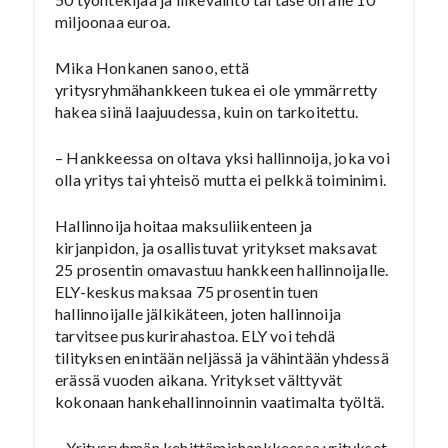
miljoonaa euroa.
Mika Honkanen sanoo, että
yritysryhmähankkeen tukea ei ole ymmärretty
hakea siinä laajuudessa, kuin on tarkoitettu.
– Hankkeessa on oltava yksi hallinnoija, joka voi
olla yritys tai yhteisö mutta ei pelkkä toiminimi.
Hallinnoija hoitaa maksuliikenteen ja
kirjanpidon, ja osallistuvat yritykset maksavat
25 prosentin omavastuu hankkeen hallinnoijalle.
ELY-keskus maksaa 75 prosentin tuen
hallinnoijalle jälkikäteen, joten hallinnoija
tarvitsee puskurirahastoa. ELY voi tehdä
tilityksen enintään neljässä ja vähintään yhdessä
erässä vuoden aikana. Yritykset välttyvät
kokonaan hankehallinnoinnin vaatimalta työltä.
– Yritysryhmän kehittämishankkeessa yritykset