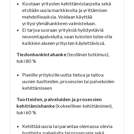
Kootaan yritysten kehittämistarpeita sekä
etsitään uusia markkinoita ja yrittämisen
mahdollisuuksia. Voidaan käyttää
yritysryhmähankkeen valmisteluun.
Ei tarjoa suoraan yrityksiä hyödyntäviä
neuvontapalveluita, vaan tulosten tulee olla
kaikkien alueen yritysten käytettävissä.
Tiedonhankintahanke
(teollinen tutkimus),
tuki 80 %
Pienille yrityksille uutta tietoa ja taitoa
uusien tuotteiden, prosessien tai palveluiden
kehittämiseen
Tuotteiden, palveluiden ja prosessien
kehittämishanke
(kokeellinen kehittäminen),
tuki 60 %
Kehittää uusia tai parantaa olemassa olevia
tuotteita, palveluita tai prosesseja sekä