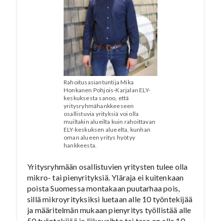
Rahoitusasiantuntija Mika
Honkanen Pohjois-Karjalan ELY-
keskuksesta sanoo, että
yritysryhmähankkeeseen
osallistuvia yrityksiä voi olla
muiltakin alueilta kuin rahoittavan
ELY-keskuksen alueelta, kunhan
oman alueen yritys hyötyy
hankkeesta.
Yritysryhmään osallistuvien yritysten tulee olla
mikro- tai pienyrityksiä. Yläraja ei kuitenkaan
poista Suomessa montakaan puutarhaa pois,
sillä mikroyrityksiksi luetaan alle 10 työntekijää
ja määritelmän mukaan pienyritys työllistää alle
50 työntekijää ja liikevaihto tai tase on alle 10