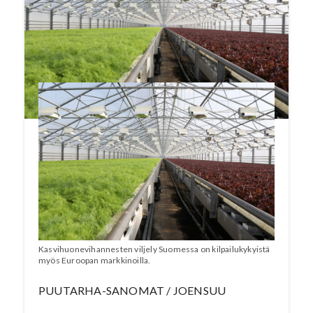
mahdollisesti löytyy yritysryhmästä, jonka
avulla tukea voi saada viennin virittämiseen
75 prosenttia. Artikkeli on julkaistu
numerossa 3/2020.
Kasvihuonevihannesten viljely Suomessa on kilpailukykyistä
myös Euroopan markkinoilla.
PUUTARHA-SANOMAT / JOENSUU