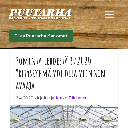
Siirry
sisältöön
Val
Tilaa Puutarha-Sanomat
Pominta lehdestä 3/2020:
Yritysryhmä voi olla viennin
avaaja
2.4.2020
kirjoittaja
Jouko Tikkanen
Kasvikset ovat olleet vientiavustusten
väliinputoaja, kun puutarhat ja perunatilat
eivät ole saaneet edes messuille tukea
kuten elintarvikeyritykset. Ratkaisu