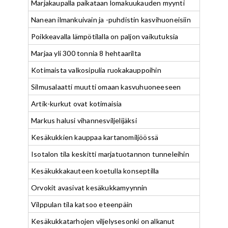
Marjakaupalla paikataan lomakuukauden myynti
Nanean ilmankuivain ja -puhdistin kasvihuoneisiin
Poikkeavalla lämpötilalla on paljon vaikutuksia
Marjaa yli 300 tonnia 8 hehtaarilta
Kotimaista valkosipulia ruokakauppoihin
Silmusalaatti muutti omaan kasvuhuoneeseen
Artik-kurkut ovat kotimaisia
Markus halusi vihannesviljelijäksi
Kesäkukkien kauppaa kartanomiljöössä
Isotalon tila keskitti marjatuotannon tunneleihin
Kesäkukkakauteen koetulla konseptilla
Orvokit avasivat kesäkukkamyynnin
Vilppulan tila katsoo eteenpäin
Kesäkukkatarhojen viljelysesonki on alkanut