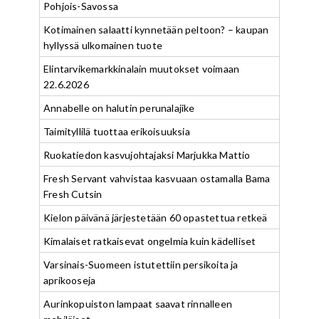
Pohjois-Savossa
Kotimainen salaatti kynnetään peltoon? – kaupan
hyllyssä ulkomainen tuote
Elintarvikemarkkinalain muutokset voimaan
22.6.2026
Annabelle on halutin perunalajike
Taimityllilä tuottaa erikoisuuksia
Ruokatiedon kasvujohtajaksi Marjukka Mattio
Fresh Servant vahvistaa kasvuaan ostamalla Bama
Fresh Cutsin
Kielon päivänä järjestetään 60 opastettua retkeä
Kimalaiset ratkaisevat ongelmia kuin kädelliset
Varsinais-Suomeen istutettiin persikoita ja
aprikooseja
Aurinkopuiston lampaat saavat rinnalleen