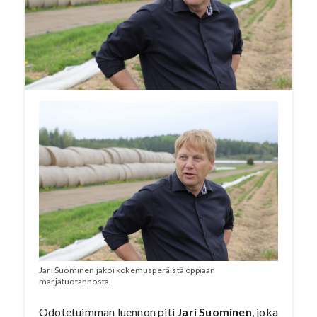
ja avomaalla. Artikkeli on julkaistu
Puutarha-Sanomat -lehden numerossa
6/2019.
PUUTARHA-SANOMAT / SAUVO
Jari Suominen jakoi kokemusperäistä oppiaan
marjatuotannosta.
Odotetuimman luennon piti
Jari Suominen
, joka