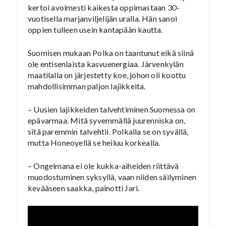
kertoi avoimesti kaikesta oppimastaan 30-
vuotisella marjanviljelijän uralla. Hän sanoi
oppien tulleen usein kantapään kautta.
Suomisen mukaan Polka on taantunut eikä siinä
ole entisenlaista kasvuenergiaa. Järvenkylän
maatilalla on järjestetty koe, johon oli koottu
mahdollisimman paljon lajikkeita.
– Uusien lajikkeiden talvehtiminen Suomessa on
epävarmaa. Mitä syvemmällä juurenniska on,
sitä paremmin talvehtii. Polkalla se on syvällä,
mutta Honeoyellä se heiluu korkealla.
– Ongelmana ei ole kukka-aiheiden riittävä
muodostuminen syksyllä, vaan niiden säilyminen
kevääseen saakka, painotti Jari.