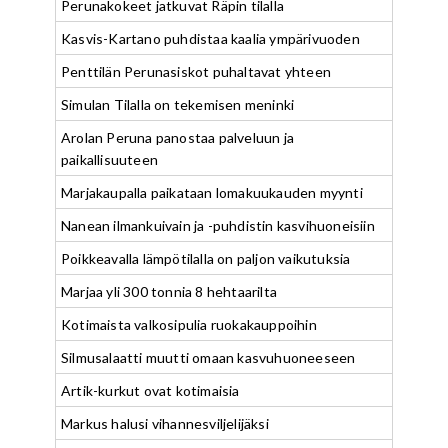
Perunakokeet jatkuvat Räpin tilalla
Kasvis-Kartano puhdistaa kaalia ympärivuoden
Penttilän Perunasiskot puhaltavat yhteen
Simulan Tilalla on tekemisen meninki
Arolan Peruna panostaa palveluun ja
paikallisuuteen
Marjakaupalla paikataan lomakuukauden myynti
Nanean ilmankuivain ja -puhdistin kasvihuoneisiin
Poikkeavalla lämpötilalla on paljon vaikutuksia
Marjaa yli 300 tonnia 8 hehtaarilta
Kotimaista valkosipulia ruokakauppoihin
Silmusalaatti muutti omaan kasvuhuoneeseen
Artik-kurkut ovat kotimaisia
Markus halusi vihannesviljelijäksi