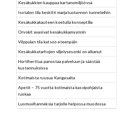
Kesäkukkien kauppaa kartanomiljöössä
Isotalon tila keskitti marjatuotannon tunneleihin
Kesäkukkakauteen koetulla konseptilla
Orvokit avasivat kesäkukkamyynnin
Vilppulan tila katsoo eteenpäin
Kesäkukkatarhojen viljelysesonki on alkanut
Hortiherttua panostaa palveluun ja säästää
kustannuksissa
Kotimaista ruusua Kangasalta
Apetit – 75 vuotta kotimaista kasvipohjaista
ruokaa
Luomuvihanneksia tarjolle helpossa muodossa