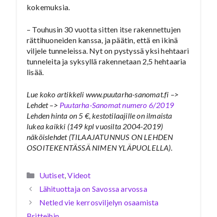
kokemuksia.
– Touhusin 30 vuotta sitten itse rakennettujen
rättihuoneiden kanssa, ja päätin, että en ikinä
viljele tunneleissa. Nyt on pystyssä yksi hehtaari
tunneleita ja syksyllä rakennetaan 2,5 hehtaaria
lisää.
Lue koko artikkeli www.puutarha-sanomat.fi –>
Lehdet –>
Puutarha-Sanomat numero 6/2019
Lehden hinta on 5 €, kestotilaajille on ilmaista
lukea kaikki (149 kpl vuosilta 2004-2019)
näköislehdet (TILAAJATUNNUS ON LEHDEN
OSOITEKENTÄSSÄ NIMEN YLÄPUOLELLA).
Kategoriat
Uutiset
,
Videot
Lähituottaja on Savossa arvossa
Netled vie kerrosviljelyn osaamista
Britteihin