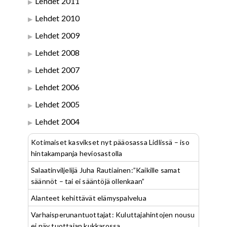
Lehdet 2011
Lehdet 2010
Lehdet 2009
Lehdet 2008
Lehdet 2007
Lehdet 2006
Lehdet 2005
Lehdet 2004
Kotimaiset kasvikset nyt pääosassa Lidlissä – iso
hintakampanja heviosastolla
Salaatinviljelijä Juha Rautiainen:”Kaikille samat
säännöt – tai ei sääntöjä ollenkaan”
Alanteet kehittävät elämyspalvelua
Varhaisperunantuottajat: Kuluttajahintojen nousu
ei näy tuottajan kukkarossa