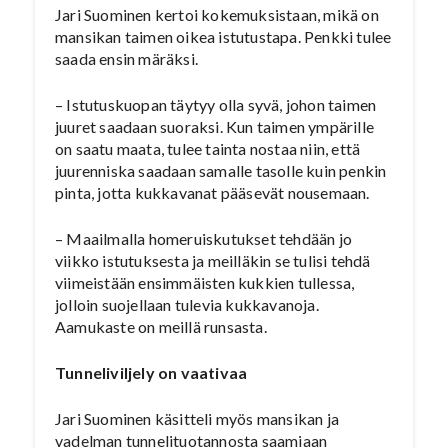
Jari Suominen kertoi kokemuksistaan, mikä on
mansikan taimen oikea istutustapa. Penkki tulee
saada ensin märäksi.
– Istutuskuopan täytyy olla syvä, johon taimen
juuret saadaan suoraksi. Kun taimen ympärille
on saatu maata, tulee tainta nostaa niin, että
juurenniska saadaan samalle tasolle kuin penkin
pinta, jotta kukkavanat pääsevät nousemaan.
– Maailmalla homeruiskutukset tehdään jo
viikko istutuksesta ja meilläkin se tulisi tehdä
viimeistään ensimmäisten kukkien tullessa,
jolloin suojellaan tulevia kukkavanoja.
Aamukaste on meillä runsasta.
Tunneliviljely on vaativaa
Jari Suominen käsitteli myös mansikan ja
vadelman tunnelituotannosta saamiaan