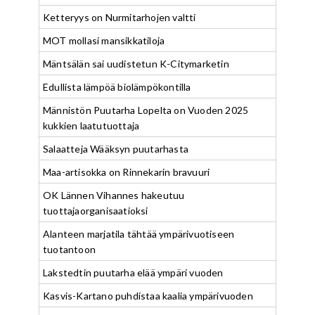
Ketteryys on Nurmitarhojen valtti
MOT mollasi mansikkatiloja
Mäntsälän sai uudistetun K-Citymarketin
Edullista lämpöä biolämpökontilla
Männistön Puutarha Lopelta on Vuoden 2025
kukkien laatutuottaja
Salaatteja Wääksyn puutarhasta
Maa-artisokka on Rinnekarin bravuuri
OK Lännen Vihannes hakeutuu
tuottajaorganisaatioksi
Alanteen marjatila tähtää ympärivuotiseen
tuotantoon
Lakstedtin puutarha elää ympäri vuoden
Kasvis-Kartano puhdistaa kaalia ympärivuoden