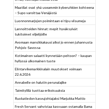
Maatilat ovat yhä useammin kyberuhkien kohteena
– Supo varoittaa Venäjästä
Luonnonmarjojen poimintaan ei tipu viisumeja
Lannoitteiden hinnat: mepit hyväksyivät
tukitoimet viljelijöille
Avomaan mansikkakausi alkoi jo ennen juhannusta
Pohjois-Savossa
Kotimainen salaatti kynnetään peltoon? – kaupan
hyllyssä ulkomainen tuote
Elintarvikemarkkinalain muutokset voimaan
22.6.2026
Annabelle on halutin perunalajike
Taimityllilä tuottaa erikoisuuksia
Ruokatiedon kasvujohtajaksi Marjukka Mattio
Fresh Servant vahvistaa kasvuaan ostamalla Bama