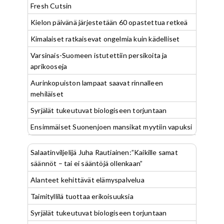
Fresh Cutsin
Kielon päivänä järjestetään 60 opastettua retkeä
Kimalaiset ratkaisevat ongelmia kuin kädelliset
Varsinais-Suomeen istutettiin persikoita ja
aprikooseja
Aurinkopuiston lampaat saavat rinnalleen
mehiläiset
Syrjälät tukeutuvat biologiseen torjuntaan
Ensimmäiset Suonenjoen mansikat myytiin vapuksi
Salaatinviljelijä Juha Rautiainen:”Kaikille samat
säännöt – tai ei sääntöjä ollenkaan”
Alanteet kehittävät elämyspalvelua
Taimityllilä tuottaa erikoisuuksia
Syrjälät tukeutuvat biologiseen torjuntaan