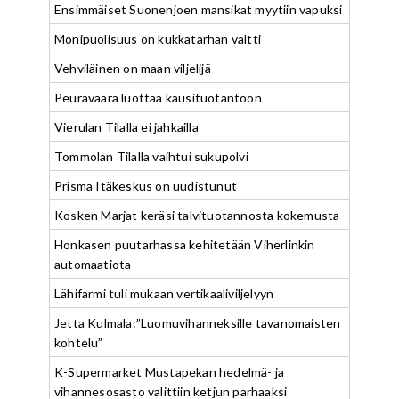
Ensimmäiset Suonenjoen mansikat myytiin vapuksi
Monipuolisuus on kukkatarhan valtti
Vehviläinen on maan viljelijä
Peuravaara luottaa kausituotantoon
Vierulan Tilalla ei jahkailla
Tommolan Tilalla vaihtui sukupolvi
Prisma Itäkeskus on uudistunut
Kosken Marjat keräsi talvituotannosta kokemusta
Honkasen puutarhassa kehitetään Viherlinkin
automaatiota
Lähifarmi tuli mukaan vertikaaliviljelyyn
Jetta Kulmala:”Luomuvihanneksille tavanomaisten
kohtelu”
K-Supermarket Mustapekan hedelmä- ja
vihannesosasto valittiin ketjun parhaaksi