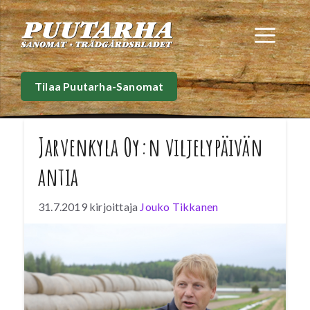
Siirry
sisältöön
Val
Tilaa Puutarha-Sanomat
Jarvenkyla Oy:n viljelypäivän
antia
31.7.2019
kirjoittaja
Jouko Tikkanen
Jarvenkyla Oy järjesti asiakkailleen jo
perinteeksi muodostuneen viljelypäivän
toukokuun 23. päivänä. Tapahtuma veti
paikalle runsaasti marjanviljelijöitä, joita
kiinnosti myös Järvenkylän maatilan
marjatuotanto kasvihuoneessa, tunneleissa