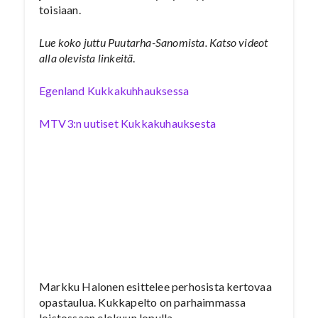
toisiaan.
Lue koko juttu Puutarha-Sanomista. Katso videot
alla olevista linkeitä
.
Egenland Kukkakuhhauksessa
MTV3:n uutiset Kukkakuhauksesta
Markku Halonen esittelee perhosista kertovaa
opastaulua. Kukkapelto on parhaimmassa
loistossaan elokuun lopulla.