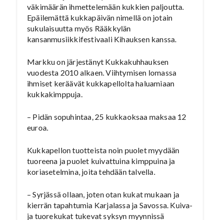
väkimäärän ihmettelemään kukkien paljoutta.
Epäilemättä kukkapäivän nimellä on jotain
sukulaisuutta myös Rääkkylän
kansanmusiikkifestivaali Kihauksen kanssa.
Markku on järjestänyt Kukkakuhhauksen
vuodesta 2010 alkaen. Viihtymisen lomassa
ihmiset keräävät kukkapellolta haluamiaan
kukkakimppuja.
– Pidän sopuhintaa, 25 kukkaoksaa maksaa 12
euroa.
Kukkapellon tuotteista noin puolet myydään
tuoreena ja puolet kuivattuina kimppuina ja
koriasetelmina, joita tehdään talvella.
– Syrjässä ollaan, joten otan kukat mukaan ja
kierrän tapahtumia Karjalassa ja Savossa. Kuiva-
ja tuorekukat tukevat syksyn myynnissä