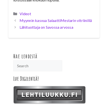
Kategoriat
Videot
Myynnin kasvua SalaattiMestarin vitriinillä
Lähituottaja on Savossa arvossa
Hae lehdistä
Lue Digilehtiä!