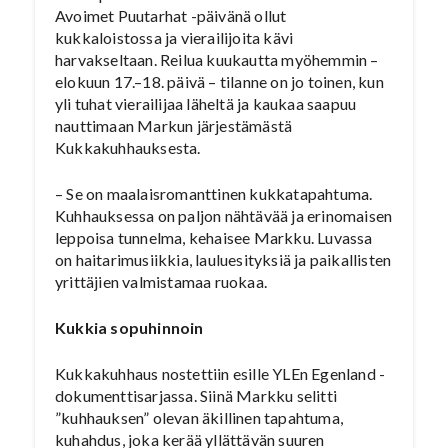
Avoimet Puutarhat -päivänä ollut
kukkaloistossa ja vierailijoita kävi
harvakseltaan. Reilua kuukautta myöhemmin –
elokuun 17.–18. päivä – tilanne on jo toinen, kun
yli tuhat vierailijaa läheltä ja kaukaa saapuu
nauttimaan Markun järjestämästä
Kukkakuhhauksesta.
– Se on maalaisromanttinen kukkatapahtuma.
Kuhhauksessa on paljon nähtävää ja erinomaisen
leppoisa tunnelma, kehaisee Markku. Luvassa
on haitarimusiikkia, lauluesityksiä ja paikallisten
yrittäjien valmistamaa ruokaa.
Kukkia sopuhinnoin
Kukkakuhhaus nostettiin esille YLEn Egenland -
dokumenttisarjassa. Siinä Markku selitti
”kuhhauksen” olevan äkillinen tapahtuma,
kuhahdus, joka kerää yllättävän suuren