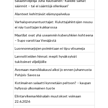
Salaatinviljelijä Juha Rautiainen:”Kaikille samat
säännöt – tai ei sääntöjä ollenkaan”
Alanteet kehittävät elämyspalvelua
Varhaisperunantuottajat: Kuluttajahintojen nousu
ei näy tuottajan kukkarossa
Maatilat ovat yhä useammin kyberuhkien kohteena
– Supo varoittaa Venäjästä
Luonnonmarjojen poimintaan ei tipu viisumeja
Lannoitteiden hinnat: mepit hyväksyivät
tukitoimet viljelijöille
Avomaan mansikkakausi alkoi jo ennen juhannusta
Pohjois-Savossa
Kotimainen salaatti kynnetään peltoon? – kaupan
hyllyssä ulkomainen tuote
Elintarvikemarkkinalain muutokset voimaan
22.6.2026