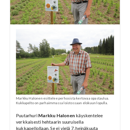
Halosesta.
PUUTARHA-SANOMAT/ RÄÄKKYLÄ
Markku Halonen esittelee perhosista kertovaa opastaulua.
Kukkapelto on parhaimmassa loistossaan elokuun lopulla.
Puutarhuri
Markku Halonen
käyskentelee
verkkaisesti hehtaarin suuruisella
kukkapellollaan. Se ei vielä 7. heinäkuuta