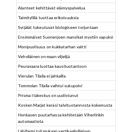
Alanteet kehittävät elämyspalvelua
Taimityllilä tuottaa erikoisuuksia
Syrjälät tukeutuvat biologiseen torjuntaan
Ensimmäiset Suonenjoen mansikat myytiin vapuksi
Monipuolisuus on kukkatarhan valtti
Vehviläinen on maan viljelijä
Peuravaara luottaa kausituotantoon
Vierulan Tilalla ei jahkailla
Tommolan Tilalla vaihtui sukupolvi
Prisma Itäkeskus on uudistunut
Kosken Marjat keräsi talvituotannosta kokemusta
Honkasen puutarhassa kehitetään Viherlinkin
automaatiota
Lähifarmi tuli mukaan vertikaaliviljelyyn