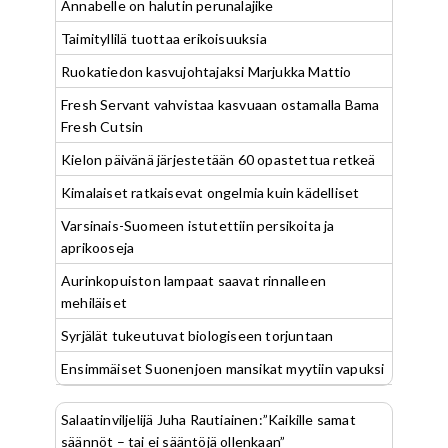
Annabelle on halutin perunalajike
Taimityllilä tuottaa erikoisuuksia
Ruokatiedon kasvujohtajaksi Marjukka Mattio
Fresh Servant vahvistaa kasvuaan ostamalla Bama
Fresh Cutsin
Kielon päivänä järjestetään 60 opastettua retkeä
Kimalaiset ratkaisevat ongelmia kuin kädelliset
Varsinais-Suomeen istutettiin persikoita ja
aprikooseja
Aurinkopuiston lampaat saavat rinnalleen
mehiläiset
Syrjälät tukeutuvat biologiseen torjuntaan
Ensimmäiset Suonenjoen mansikat myytiin vapuksi
Salaatinviljelijä Juha Rautiainen:”Kaikille samat
säännöt – tai ei sääntöjä ollenkaan”