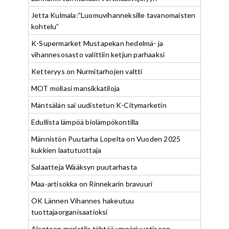
Jetta Kulmala:”Luomuvihanneksille tavanomaisten
kohtelu”
K-Supermarket Mustapekan hedelmä- ja
vihannesosasto valittiin ketjun parhaaksi
Ketteryys on Nurmitarhojen valtti
MOT mollasi mansikkatiloja
Mäntsälän sai uudistetun K-Citymarketin
Edullista lämpöä biolämpökontilla
Männistön Puutarha Lopelta on Vuoden 2025
kukkien laatutuottaja
Salaatteja Wääksyn puutarhasta
Maa-artisokka on Rinnekarin bravuuri
OK Lännen Vihannes hakeutuu
tuottajaorganisaatioksi
Alanteen marjatila tähtää ympärivuotiseen