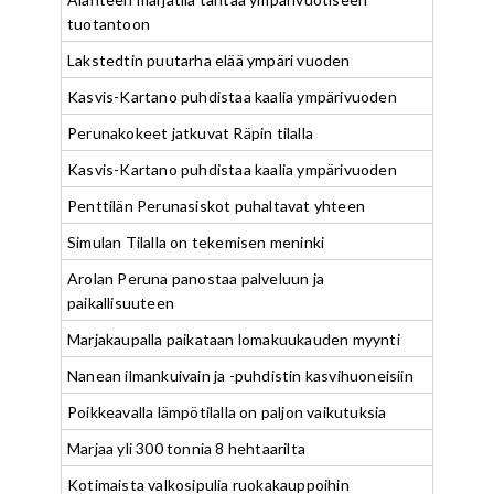
tuotantoon
Lakstedtin puutarha elää ympäri vuoden
Kasvis-Kartano puhdistaa kaalia ympärivuoden
Perunakokeet jatkuvat Räpin tilalla
Kasvis-Kartano puhdistaa kaalia ympärivuoden
Penttilän Perunasiskot puhaltavat yhteen
Simulan Tilalla on tekemisen meninki
Arolan Peruna panostaa palveluun ja
paikallisuuteen
Marjakaupalla paikataan lomakuukauden myynti
Nanean ilmankuivain ja -puhdistin kasvihuoneisiin
Poikkeavalla lämpötilalla on paljon vaikutuksia
Marjaa yli 300 tonnia 8 hehtaarilta
Kotimaista valkosipulia ruokakauppoihin