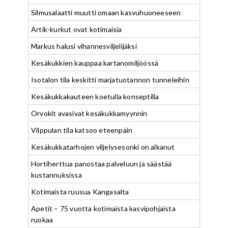
Silmusalaatti muutti omaan kasvuhuoneeseen
Artik-kurkut ovat kotimaisia
Markus halusi vihannesviljelijäksi
Kesäkukkien kauppaa kartanomiljöössä
Isotalon tila keskitti marjatuotannon tunneleihin
Kesäkukkakauteen koetulla konseptilla
Orvokit avasivat kesäkukkamyynnin
Vilppulan tila katsoo eteenpäin
Kesäkukkatarhojen viljelysesonki on alkanut
Hortiherttua panostaa palveluun ja säästää
kustannuksissa
Kotimaista ruusua Kangasalta
Apetit – 75 vuotta kotimaista kasvipohjaista
ruokaa