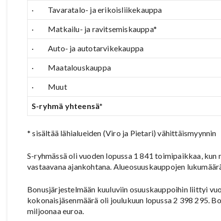
· Tavaratalo- ja erikoisliikekauppa
· Matkailu- ja ravitsemiskauppa*
· Auto- ja autotarvikekauppa
· Maatalouskauppa
· Muut
S-ryhmä yhteensä*
* sisältää lähialueiden (Viro ja Pietari) vähittäismyynnin
S-ryhmässä oli vuoden lopussa 1 841 toimipaikkaa, kun ni
vastaavana ajankohtana. Alueosuuskauppojen lukumäärä 
Bonusjärjestelmään kuuluviin osuuskauppoihin liittyi vu
kokonaisjäsenmäärä oli joulukuun lopussa 2 398 295. Bo
miljoonaa euroa.