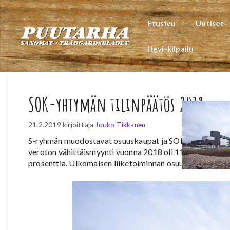
Siirry
sisältöön
Etusivu
Uutiset
Hevi-kilpailu
SOK-yhtymän tilinpäätös 2018
21.2.2019
kirjoittaja
Jouko Tikkanen
S-ryhmän muodostavat osuuskaupat ja SOK tytäryhtiöin
veroton vähittäismyynti vuonna 2018 oli 11 523 miljoona
prosenttia. Ulkomaisen liiketoiminnan osuus liikevaihdost