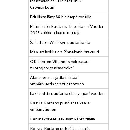
Mäntsälän sai uudistetun K-
Citymarketin
Edullista lämpöä biolämpökontilla
Männistön Puutarha Lopelta on Vuoden
2025 kukkien laatutuottaja
Salaatteja Wääksyn puutarhasta
Maa-artisokka on Rinnekarin bravuuri
OK Lännen Vihannes hakeutuu
tuottajaorganisaatioksi
Alanteen marjatila tähtää
ympärivuotiseen tuotantoon
Lakstedtin puutarha elää ympäri vuoden
Kasvis-Kartano puhdistaa kaalia
ympärivuoden
Perunakokeet jatkuvat Räpin tilalla
Kasvis-Kartano puhdistaa kaalia