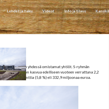
Lehdet ja haku
Videot
Info ja tilaus
Kansiki
een sekä näiden yhdessä omistamat yhtiöt. S-ryhmän
a euroa, jossa on kasvua edelliseen vuoteen verrattuna 2,2
a oli 4,6 prosenttia (5,8 %) eli 332,9 miljoonaa euroa.