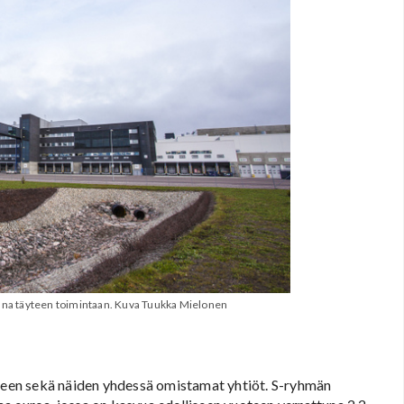
nna täyteen toimintaan. Kuva Tuukka Mielonen
een sekä näiden yhdessä omistamat yhtiöt. S-ryhmän