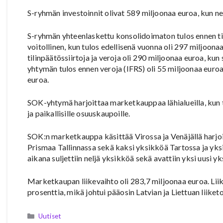
S-ryhmän investoinnit olivat 589 miljoonaa euroa, kun n
S-ryhmän yhteenlaskettu konsolidoimaton tulos ennen til
voitollinen, kun tulos edellisenä vuonna oli 297 miljoo
tilinpäätössiirtoja ja veroja oli 290 miljoonaa euroa, ku
yhtymän tulos ennen veroja (IFRS) oli 55 miljoonaa euroa 
euroa.
SOK-yhtymä harjoittaa marketkauppaa lähialueilla, ku
ja paikallisille osuuskaupoille.
SOK:n marketkauppa käsittää Virossa ja Venäjällä harjoit
Prismaa Tallinnassa sekä kaksi yksikköä Tartossa ja yks
aikana suljettiin neljä yksikköä sekä avattiin yksi uusi y
Marketkaupan liikevaihto oli 283,7 miljoonaa euroa. Liik
prosenttia, mikä johtui pääosin Latvian ja Liettuan liik
Kategoriat
Uutiset