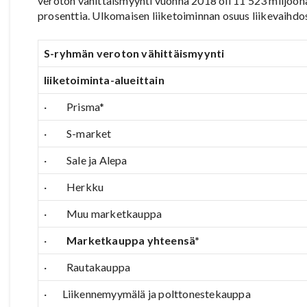
veroton vähittäismyynti vuonna 2018 oli 11 523 miljoona
prosenttia. Ulkomaisen liiketoiminnan osuus liikevaihdost
S-ryhmän veroton vähittäismyynti
liiketoiminta-alueittain
· Prisma*
· S-market
· Sale ja Alepa
· Herkku
· Muu marketkauppa
·
Marketkauppa yhteensä*
· Rautakauppa
· Liikennemyymälä ja polttonestekauppa