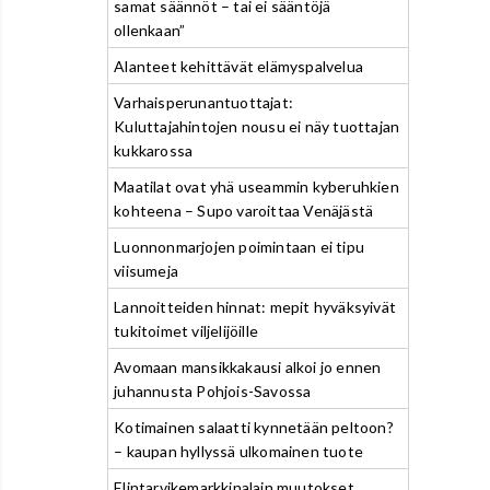
samat säännöt – tai ei sääntöjä
ollenkaan”
Alanteet kehittävät elämyspalvelua
Varhaisperunantuottajat:
Kuluttajahintojen nousu ei näy tuottajan
kukkarossa
Maatilat ovat yhä useammin kyberuhkien
kohteena – Supo varoittaa Venäjästä
Luonnonmarjojen poimintaan ei tipu
viisumeja
Lannoitteiden hinnat: mepit hyväksyivät
tukitoimet viljelijöille
Avomaan mansikkakausi alkoi jo ennen
juhannusta Pohjois-Savossa
Kotimainen salaatti kynnetään peltoon?
– kaupan hyllyssä ulkomainen tuote
Elintarvikemarkkinalain muutokset