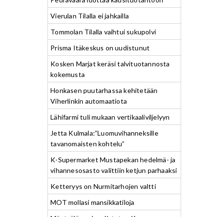
Vierulan Tilalla ei jahkailla
Tommolan Tilalla vaihtui sukupolvi
Prisma Itäkeskus on uudistunut
Kosken Marjat keräsi talvituotannosta
kokemusta
Honkasen puutarhassa kehitetään
Viherlinkin automaatiota
Lähifarmi tuli mukaan vertikaaliviljelyyn
Jetta Kulmala:”Luomuvihanneksille
tavanomaisten kohtelu”
K-Supermarket Mustapekan hedelmä- ja
vihannesosasto valittiin ketjun parhaaksi
Ketteryys on Nurmitarhojen valtti
MOT mollasi mansikkatiloja