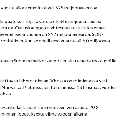
e vuotta aikaisemmin olivat 525 miljoonaa euroa.
inpäätössiirtoja ja veroja oli 346 miljoonaa euroa
naa euroa. Osuuskauppojen yhteenlaskettu tulos ennen
n se edellisenä vuonna oli 292 miljoonaa euroa. SOK-
voitollinen, kun se edellisenä vuonna oli 5,0 miljoonaa
n taasen Suomen marketkauppa kuuluu alueosuuskaupoille
ettavan liiketoiminnan. Virossa on toiminnassa viisi
i Narvassa. Pietarissa on toiminnassa 13 Prismaa, vuoden
ksikkö.
evaihto laski edelliseen vuoteen verrattuna 20,3
etoiminnan lopetuksesta viime vuoden aikana.