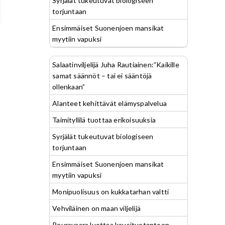
Syrjälät tukeutuvat biologiseen
torjuntaan
Ensimmäiset Suonenjoen mansikat
myytiin vapuksi
Salaatinviljelijä Juha Rautiainen:”Kaikille
samat säännöt – tai ei sääntöjä
ollenkaan”
Alanteet kehittävät elämyspalvelua
Taimityllilä tuottaa erikoisuuksia
Syrjälät tukeutuvat biologiseen
torjuntaan
Ensimmäiset Suonenjoen mansikat
myytiin vapuksi
Monipuolisuus on kukkatarhan valtti
Vehviläinen on maan viljelijä
Peuravaara luottaa kausituotantoon