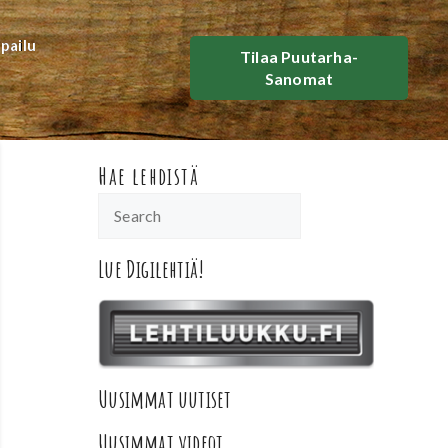
lpailu
Tilaa Puutarha-
Sanomat
Hae lehdistä
Lue Digilehtiä!
Uusimmat uutiset
Uusimmat videot