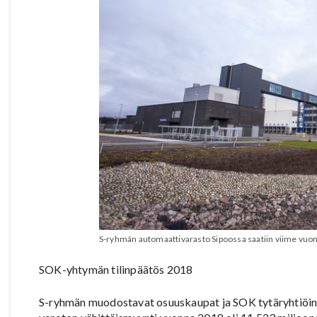
S-ryhmän automaattivarasto Sipoossa saatiin viime vuo
SOK-yhtymän tilinpäätös 2018
S-ryhmän muodostavat osuuskaupat ja SOK tytäryhtiöin