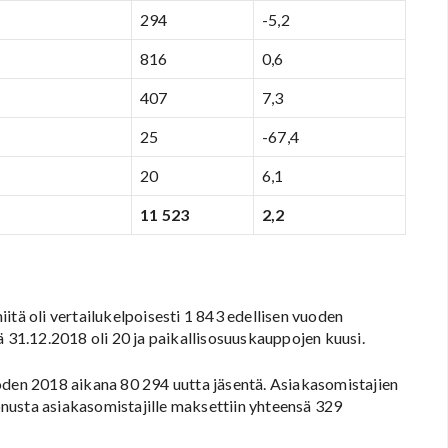
294
-5,2
816
0,6
407
7,3
25
-67,4
20
6,1
11 523
2,2
itä oli vertailukelpoisesti 1 843 edellisen vuoden
31.12.2018 oli 20 ja paikallisosuuskauppojen kuusi.
oden 2018 aikana 80 294 uutta jäsentä. Asiakasomistajien
nusta asiakasomistajille maksettiin yhteensä 329