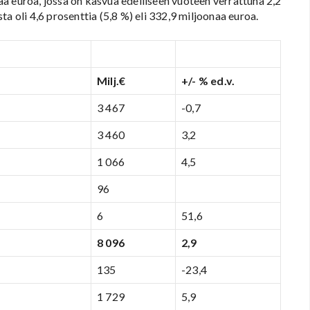
a euroa, jossa on kasvua edelliseen vuoteen verrattuna 2,2
a oli 4,6 prosenttia (5,8 %) eli 332,9 miljoonaa euroa.
Milj.€
+/- % ed.v.
3 467
-0,7
3 460
3,2
1 066
4,5
96
6
51,6
8 096
2,9
135
-23,4
1 729
5,9