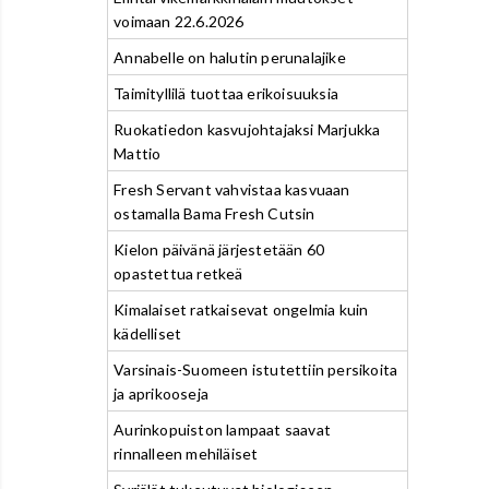
voimaan 22.6.2026
Annabelle on halutin perunalajike
Taimityllilä tuottaa erikoisuuksia
Ruokatiedon kasvujohtajaksi Marjukka
Mattio
Fresh Servant vahvistaa kasvuaan
ostamalla Bama Fresh Cutsin
Kielon päivänä järjestetään 60
opastettua retkeä
Kimalaiset ratkaisevat ongelmia kuin
kädelliset
Varsinais-Suomeen istutettiin persikoita
ja aprikooseja
Aurinkopuiston lampaat saavat
rinnalleen mehiläiset