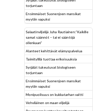
Syrjälät tukeutuvat biologiseen
torjuntaan
Ensimmäiset Suonenjoen mansikat
myytiin vapuksi
Salaatinviljelijä Juha Rautiainen:”Kaikille
samat säännöt – tai ei sääntöjä
ollenkaan”
Alanteet kehittävät elämyspalvelua
Taimityllilä tuottaa erikoisuuksia
Syrjälät tukeutuvat biologiseen
torjuntaan
Ensimmäiset Suonenjoen mansikat
myytiin vapuksi
Monipuolisuus on kukkatarhan valtti
Vehviläinen on maan viljelijä
Peuravaara luottaa kausituotantoon