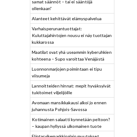
samat säännöt – tai ei sääntöjä
ollenkaan”
Alanteet kehittävät elämyspalvelua
Varhaisperunantuottajat:
Kuluttajahintojen nousu ei näy tuottajan
kukkarossa
Maatilat ovat yhä useammin kyberuhkien
kohteena – Supo varoittaa Venäjästä
Luonnonmarjojen poimintaan ei tipu
viisumeja
Lannoitteiden hinnat: mepit hyväksyivät
tukitoimet viljelijöille
Avomaan mansikkakausi alkoi jo ennen
juhannusta Pohjois-Savossa
Kotimainen salaatti kynnetään peltoon?
– kaupan hyllyssä ulkomainen tuote
Elintarvikemarkkinalain muutokset