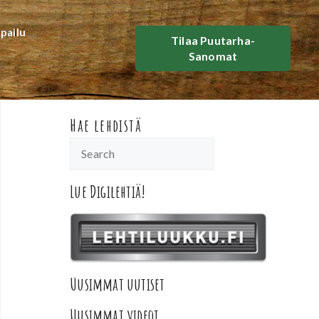
lpailu
Tilaa Puutarha-
Sanomat
Hae lehdistä
Lue Digilehtiä!
Uusimmat uutiset
Uusimmat videot