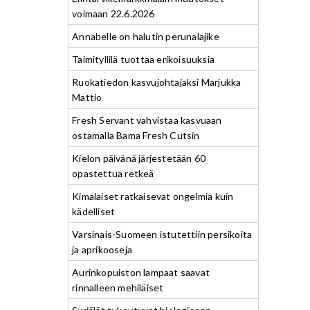
voimaan 22.6.2026
Annabelle on halutin perunalajike
Taimityllilä tuottaa erikoisuuksia
Ruokatiedon kasvujohtajaksi Marjukka
Mattio
Fresh Servant vahvistaa kasvuaan
ostamalla Bama Fresh Cutsin
Kielon päivänä järjestetään 60
opastettua retkeä
Kimalaiset ratkaisevat ongelmia kuin
kädelliset
Varsinais-Suomeen istutettiin persikoita
ja aprikooseja
Aurinkopuiston lampaat saavat
rinnalleen mehiläiset