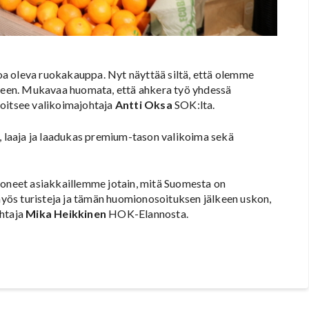
a oleva ruokakauppa. Nyt näyttää siltä, että olemme
lkeen. Mukavaa huomata, että ahkera työ yhdessä
loitsee valikoimajohtaja
Antti Oksa
SOK:lta.
u, laaja ja laadukas premium-tason valikoima sekä
uoneet asiakkaillemme jotain, mitä Suomesta on
yös turisteja ja tämän huomionosoituksen jälkeen uskon,
ohtaja
Mika Heikkinen
HOK-Elannosta.