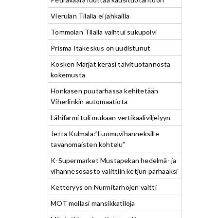
Vierulan Tilalla ei jahkailla
Tommolan Tilalla vaihtui sukupolvi
Prisma Itäkeskus on uudistunut
Kosken Marjat keräsi talvituotannosta
kokemusta
Honkasen puutarhassa kehitetään
Viherlinkin automaatiota
Lähifarmi tuli mukaan vertikaaliviljelyyn
Jetta Kulmala:”Luomuvihanneksille
tavanomaisten kohtelu”
K-Supermarket Mustapekan hedelmä- ja
vihannesosasto valittiin ketjun parhaaksi
Ketteryys on Nurmitarhojen valtti
MOT mollasi mansikkatiloja