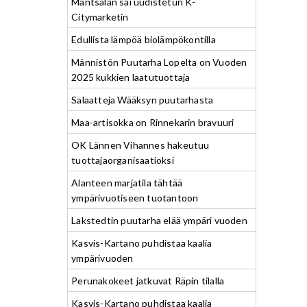
Mäntsälän sai uudistetun K-
Citymarketin
Edullista lämpöä biolämpökontilla
Männistön Puutarha Lopelta on Vuoden
2025 kukkien laatutuottaja
Salaatteja Wääksyn puutarhasta
Maa-artisokka on Rinnekarin bravuuri
OK Lännen Vihannes hakeutuu
tuottajaorganisaatioksi
Alanteen marjatila tähtää
ympärivuotiseen tuotantoon
Lakstedtin puutarha elää ympäri vuoden
Kasvis-Kartano puhdistaa kaalia
ympärivuoden
Perunakokeet jatkuvat Räpin tilalla
Kasvis-Kartano puhdistaa kaalia