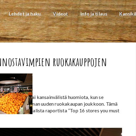
Lehdet ja haku
Videot
Info ja tilaus
Kansiki
nnostavimpien ruokakauppojen
odonmuutos sai kansainvälistä huomiota, kun se
 16 kiinnostavimman uuden ruokakaupan joukkoon. Tämä
 tuoreesta globaalista raportista ”Top 16 stores you must