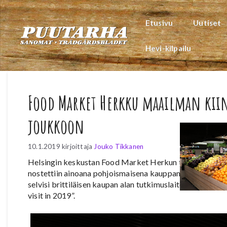
Siirry
sisältöön
Etusivu
Uutiset
Hevi-kilpailu
Food Market Herkku maailman kii
joukkoon
10.1.2019
kirjoittaja
Jouko Tikkanen
Helsingin keskustan Food Market Herkun täydellinen mu
nostettiin ainoana pohjoismaisena kauppana maailman
selvisi brittiläisen kaupan alan tutkimuslaitoksen IGD:n
visit in 2019”.