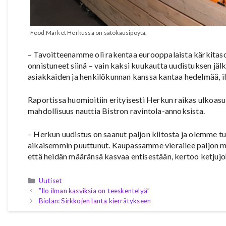
Food Market Herkussa on satokausipöytä.
– Tavoitteenamme oli rakentaa eurooppalaista kärkitaso
onnistuneet siinä – vain kaksi kuukautta uudistuksen jä
asiakkaiden ja henkilökunnan kanssa kantaa hedelmää, i
Raportissa huomioitiin erityisesti Herkun raikas ulkoas
mahdollisuus nauttia Bistron ravintola-annoksista.
– Herkun uudistus on saanut paljon kiitosta ja olemme t
aikaisemmin puuttunut. Kaupassamme vierailee paljon m
että heidän määränsä kasvaa entisestään, kertoo ketjuj
Kategoriat
Uutiset
”Ilo ilman kasviksia on teeskentelyä”
Biolan: Sirkkojen lanta kierrätykseen